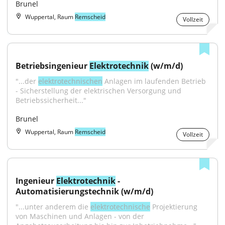
Brunel
Wuppertal, Raum
Remscheid
Vollzeit
Betriebsingenieur 
Elektrotechnik
 (w/m/d)
"...der 
elektrotechnischen
 Anlagen im laufenden Betrieb 
- Sicherstellung der elektrischen Versorgung und 
Betriebssicherheit..."
Brunel
Wuppertal, Raum
Remscheid
Vollzeit
Ingenieur 
Elektrotechnik
 - 
Automatisierungstechnik (w/m/d)
"...unter anderem die 
elektrotechnische
 Projektierung 
von Maschinen und Anlagen - von der 