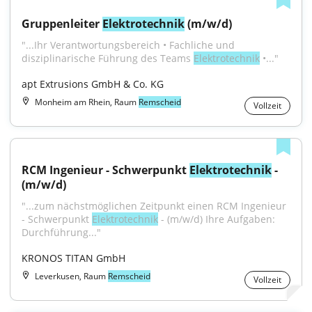
Gruppenleiter 
Elektrotechnik
 (m/w/d)
"...Ihr Verantwortungsbereich • Fachliche und 
disziplinarische Führung des Teams 
Elektrotechnik
 •..."
apt Extrusions GmbH & Co. KG
Monheim am Rhein, Raum
Remscheid
Vollzeit
RCM Ingenieur - Schwerpunkt 
Elektrotechnik
 - 
(m/w/d)
"...zum nächstmöglichen Zeitpunkt einen RCM Ingenieur 
- Schwerpunkt 
Elektrotechnik
 - (m/w/d) Ihre Aufgaben: 
Durchführung..."
KRONOS TITAN GmbH
Leverkusen, Raum
Remscheid
Vollzeit