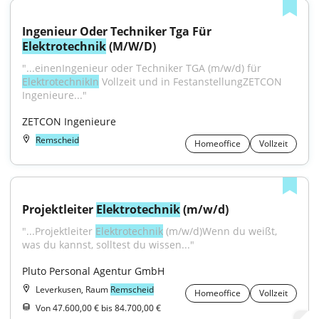
Ingenieur Oder Techniker Tga Für 
Elektrotechnik
 (M/W/D)
"...einenIngenieur oder Techniker TGA (m/w/d) für 
ElektrotechnikIn
 Vollzeit und in FestanstellungZETCON 
Ingenieure..."
ZETCON Ingenieure
Remscheid
Homeoffice
Vollzeit
Projektleiter 
Elektrotechnik
 (m/w/d)
"...Projektleiter 
Elektrotechnik
 (m/w/d)Wenn du weißt, 
was du kannst, solltest du wissen..."
Pluto Personal Agentur GmbH
Leverkusen, Raum
Remscheid
Homeoffice
Vollzeit
Von 47.600,00 € bis 84.700,00 €