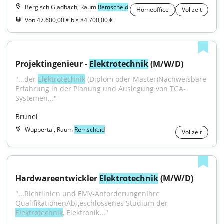
Bergisch Gladbach, Raum
Remscheid
Homeoffice
Vollzeit
Von 47.600,00 € bis 84.700,00 €
Projektingenieur - 
Elektrotechnik
 (M/W/D)
"...der 
Elektrotechnik
 (Diplom oder Master)Nachweisbare 
Erfahrung in der Planung und Auslegung von TGA-
Systemen..."
Brunel
Wuppertal, Raum
Remscheid
Vollzeit
Hardwareentwickler 
Elektrotechnik
 (M/W/D)
"...Richtlinien und EMV-AnforderungenIhre 
QualifikationenAbgeschlossenes Studium der 
Elektrotechnik
, Elektronik..."