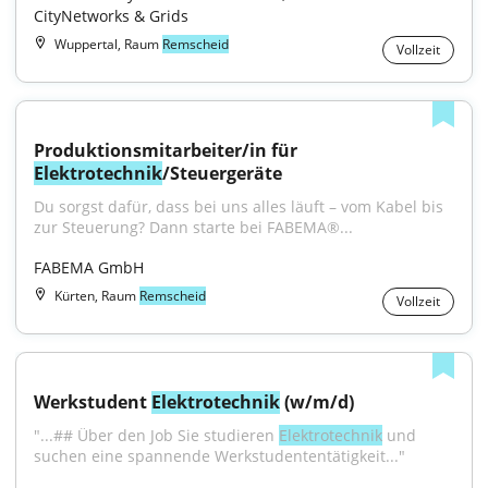
CityNetworks & Grids
Wuppertal, Raum
Remscheid
Vollzeit
Produktionsmitarbeiter/in für 
Elektrotechnik
/Steuergeräte
Du sorgst dafür, dass bei uns alles läuft – vom Kabel bis 
zur Steuerung? Dann starte bei FABEMA®...
FABEMA GmbH
Kürten, Raum
Remscheid
Vollzeit
Werkstudent 
Elektrotechnik
 (w/m/d)
"...## Über den Job Sie studieren 
Elektrotechnik
 und 
suchen eine spannende Werkstudententätigkeit..."