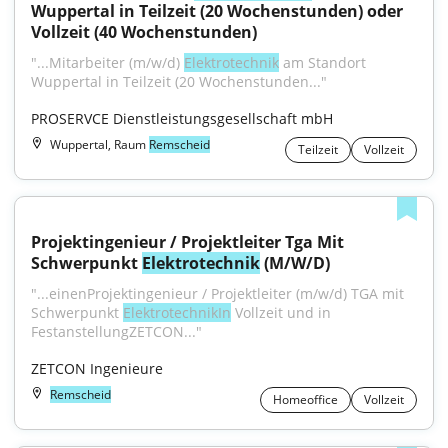
Wuppertal in Teilzeit (20 Wochenstunden) oder 
Vollzeit (40 Wochenstunden)
"...Mitarbeiter (m/w/d) 
Elektrotechnik
 am Standort 
Wuppertal in Teilzeit (20 Wochenstunden..."
PROSERVCE Dienstleistungsgesellschaft mbH
Wuppertal, Raum
Remscheid
Teilzeit
Vollzeit
Projektingenieur / Projektleiter Tga Mit 
Schwerpunkt 
Elektrotechnik
 (M/W/D)
"...einenProjektingenieur / Projektleiter (m/w/d) TGA mit 
Schwerpunkt 
ElektrotechnikIn
 Vollzeit und in 
FestanstellungZETCON..."
ZETCON Ingenieure
Remscheid
Homeoffice
Vollzeit