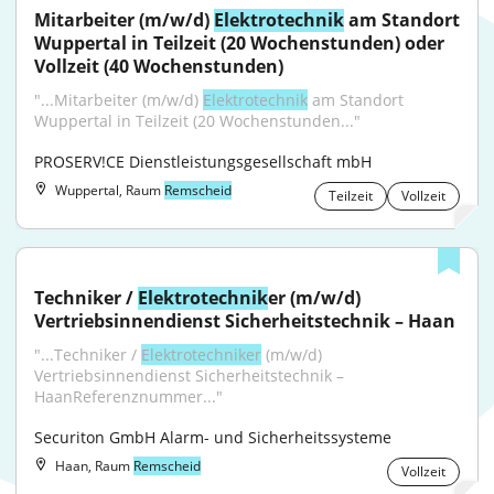
Mitarbeiter (m/w/d) 
Elektrotechnik
 am Standort 
Wuppertal in Teilzeit (20 Wochenstunden) oder 
Vollzeit (40 Wochenstunden)
"...Mitarbeiter (m/w/d) 
Elektrotechnik
 am Standort 
Wuppertal in Teilzeit (20 Wochenstunden..."
PROSERV!CE Dienstleistungsgesellschaft mbH
Wuppertal, Raum
Remscheid
Teilzeit
Vollzeit
Techniker / 
Elektrotechnik
er (m/w/d) 
Vertriebsinnendienst Sicherheitstechnik – Haan
"...Techniker / 
Elektrotechniker
 (m/w/d) 
Vertriebsinnendienst Sicherheitstechnik – 
HaanReferenznummer..."
Securiton GmbH Alarm- und Sicherheitssysteme
Haan, Raum
Remscheid
Vollzeit