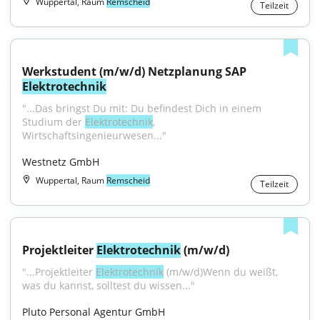
Wuppertal, Raum
Remscheid
Teilzeit
Werkstudent (m/w/d) Netzplanung SAP 
Elektrotechnik
"...Das bringst Du mit: Du befindest Dich in einem 
Studium der 
Elektrotechnik
, 
Wirtschaftsingenieurwesen..."
Westnetz GmbH
Wuppertal, Raum
Remscheid
Teilzeit
Projektleiter 
Elektrotechnik
 (m/w/d)
"...Projektleiter 
Elektrotechnik
 (m/w/d)Wenn du weißt, 
was du kannst, solltest du wissen..."
Pluto Personal Agentur GmbH