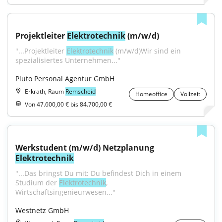
Projektleiter 
Elektrotechnik
 (m/w/d)
"...Projektleiter 
Elektrotechnik
 (m/w/d)Wir sind ein 
spezialisiertes Unternehmen..."
Pluto Personal Agentur GmbH
Erkrath, Raum
Remscheid
Homeoffice
Vollzeit
Von 47.600,00 € bis 84.700,00 €
Werkstudent (m/w/d) Netzplanung 
Elektrotechnik
"...Das bringst Du mit: Du befindest Dich in einem 
Studium der 
Elektrotechnik
, 
Wirtschaftsingenieurwesen..."
Westnetz GmbH