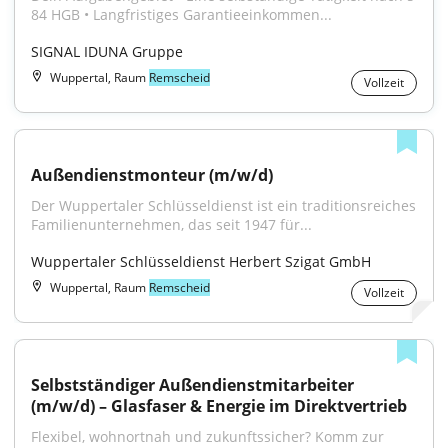
84 HGB • Langfristiges Garantieeinkommen...
SIGNAL IDUNA Gruppe
Wuppertal, Raum
Remscheid
Vollzeit
Außendienstmonteur (m/w/d)
Der Wuppertaler Schlüsseldienst ist ein traditionsreiches 
Familienunternehmen, das seit 1947 für...
Wuppertaler Schlüsseldienst Herbert Szigat GmbH
Wuppertal, Raum
Remscheid
Vollzeit
Selbstständiger Außendienstmitarbeiter 
(m/w/d) – Glasfaser & Energie im Direktvertrieb
Flexibel, wohnortnah und zukunftssicher? Komm zur 