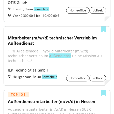
OTIS GmbH
Erkrath, Raum
Remscheid
Homeoffice
Vollzeit
Von 42.300,00 € bis 110.400,00 €
Mitarbeiter (m/w/d) technischer Vertrieb im 
Außendienst
"...% Arbeitsmodell: hybrid Mitarbeiter (m/w/d) 
technischer Vertrieb im 
Außendienst
 Deine Mission Als 
technischer..."
IEP Technologies GmbH
Heiligenhaus, Raum
Remscheid
Homeoffice
Vollzeit
TOP-JOB
Außendienstmitarbeiter (m/w/d) in Hessen
Außendienstmitarbeiter (m/w/d) in Hessen SUER 