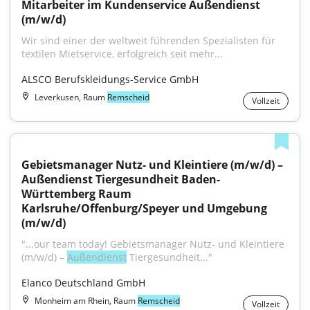
Mitarbeiter im Kundenservice Außendienst 
(m/w/d)
Wir sind einer der weltweit führenden Spezialisten für 
textilen Mietservice, erfolgreich seit mehr...
ALSCO Berufskleidungs-Service GmbH
Leverkusen, Raum
Remscheid
Vollzeit
Gebietsmanager Nutz- und Kleintiere (m/w/d) – 
Außendienst Tiergesundheit Baden-
Württemberg Raum 
Karlsruhe/Offenburg/Speyer und Umgebung 
(m/w/d)
"...our team today! Gebietsmanager Nutz- und Kleintiere 
(m/w/d) – 
Außendienst
 Tiergesundheit..."
Elanco Deutschland GmbH
Monheim am Rhein, Raum
Remscheid
Vollzeit