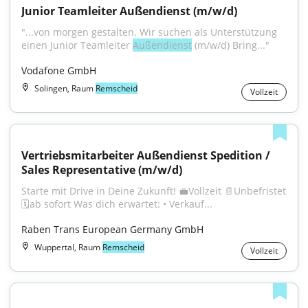
Junior Teamleiter Außendienst (m/w/d)
"...von morgen gestalten. Wir suchen als Unterstützung 
einen Junior Teamleiter 
Außendienst
 (m/w/d) Bring..."
Vodafone GmbH
Solingen, Raum
Remscheid
Vollzeit
Vertriebsmitarbeiter Außendienst Spedition​ / 
Sales Representative ​(m/w/d)
Starte mit Drive in Deine Zukunft! 💼Vollzeit 📄Unbefristet 
🗓️ab sofort Was dich erwartet: • Verkauf...
Raben Trans European Germany GmbH
Wuppertal, Raum
Remscheid
Vollzeit