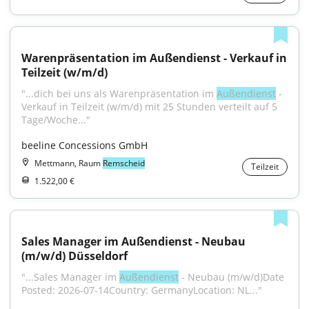
Warenpräsentation im Außendienst - Verkauf in 
Teilzeit (w/m/d)
"...dich bei uns als Warenpräsentation im 
Außendienst
 - 
Verkauf in Teilzeit (w/m/d) mit 25 Stunden verteilt auf 5 
Tage/Woche..."
beeline Concessions GmbH
Mettmann, Raum
Remscheid
Teilzeit
1.522,00 €
Sales Manager im Außendienst - Neubau 
(m/w/d) Düsseldorf
"...Sales Manager im 
Außendienst
 - Neubau (m/w/d)Date 
Posted: 2026-07-14Country: GermanyLocation: NL..."