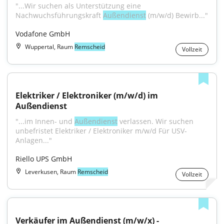
"...Wir su­chen als Un­ter­stüt­zung ei­ne 
Nachwuchsführungskraft 
Außendienst
 (m/w/d) Bewirb..."
Vodafone GmbH
Wuppertal, Raum
Remscheid
Vollzeit
Elektriker / Elektroniker (m/w/d) im 
Außendienst
"...im Innen- und 
Außendienst
 verlassen. Wir suchen 
unbefristet Elektriker / Elektroniker m/w/d Für USV-
Anlagen..."
Riello UPS GmbH
Leverkusen, Raum
Remscheid
Vollzeit
Verkäufer im Außendienst (m/w/x) - 