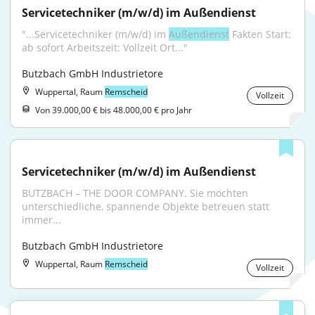
Servicetechniker (m/w/d) im Außendienst
"...Servicetechniker (m/w/d) im 
Außendienst
 Fakten Start: 
ab sofort Arbeitszeit: Vollzeit Ort..."
Butzbach GmbH Industrietore
Wuppertal, Raum
Remscheid
Vollzeit
Von 39.000,00 € bis 48.000,00 € pro Jahr
Servicetechniker (m/w/d) im Außendienst
BUTZBACH – THE DOOR COMPANY. Sie möchten 
unterschiedliche, spannende Objekte betreuen statt 
immer...
Butzbach GmbH Industrietore
Wuppertal, Raum
Remscheid
Vollzeit