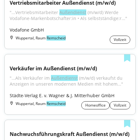
Vertriebsmitarbeiter Außendienst (m/w/d)
"...Vertriebsmitarbeiter 
Außendienst
 (m/w/d) Wer­de 
Voda­fone-Mar­ken­bot­schaf­ter:in • Als selbst­stän­di­ge:r..."
Vodafone GmbH
Wuppertal, Raum
Remscheid
Vollzeit
Verkäufer im Außendienst (m/w/d)
"...Als Verkäufer im 
Außendienst
 (m/w/d) verkaufst du 
Anzeigen in unseren modernen Medien mit hohem..."
Städte-Verlag E. v. Wagner & J. Mitterhuber GmbH
Wuppertal, Raum
Remscheid
Homeoffice
Vollzeit
Nachwuchsführungskraft Außendienst (m/w/d)