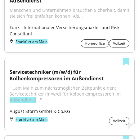
Außendienst
Menschen und Unternehmen brauchen Sicherheit, damit 
sie sich frei entfalten können. Als...
Funk - Internationaler Versicherungsmakler und Risk 
Consultant
Frankfurt am Main
Homeoffice
Vollzeit
Servicetechniker (m/w/d) für 
Kolbenkompressoren im Außendienst
"...am Main zum nächstmöglichen Zeitpunkt einen: 
Servicetechniker (m/w/d) für Kolbenkompressoren im 
Außendienst
..."
August Storm GmbH & Co.KG
Frankfurt am Main
Vollzeit