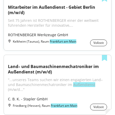
Mitarbeiter im Außendienst - Gebiet Berlin 
(m/w/d)
Seit 75 Jahren ist ROTHENBERGER einer der weltweit 
führenden Hersteller für innovative,...
ROTHENBERGER Werkzeuge GmbH
Kelkheim (Taunus), Raum
Frankfurt am Main
Vollzeit
Land– und Baumaschinenmechatroniker im 
Außendienst (m/w/d)
"...unseres Teams suchen wir einen engagierten Land– 
und Baumaschinenmechatroniker im 
Außendienst
(m/w/d..."
C. B. K. - Stapler GmbH
Friedberg (Hessen), Raum
Frankfurt am Main
Vollzeit