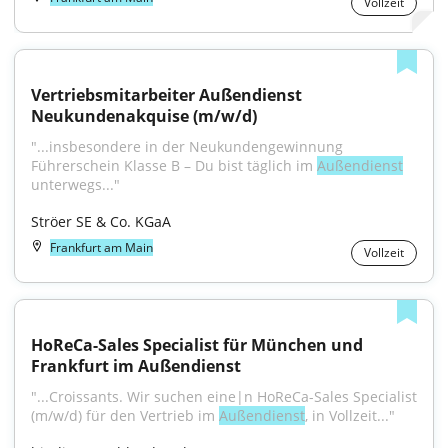
Vollzeit
Vertriebsmitarbeiter Außendienst 
Neukundenakquise (m/w/d)
"...insbesondere in der Neukundengewinnung 
Führerschein Klasse B – Du bist täglich im 
Außendienst
unterwegs..."
Ströer SE & Co. KGaA
Frankfurt am Main
Vollzeit
HoReCa-Sales Specialist für München und 
Frankfurt im Außendienst
"...Croissants. Wir suchen eine|n HoReCa-Sales Specialist 
(m/w/d) für den Vertrieb im 
Außendienst
, in Vollzeit..."