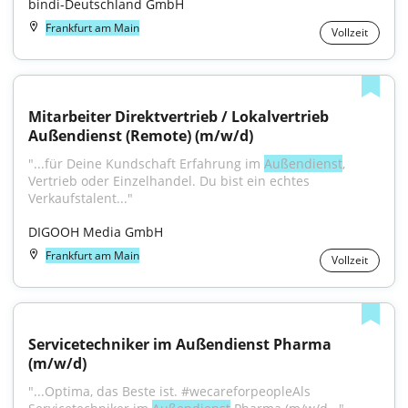
bindi-Deutschland GmbH
Frankfurt am Main
Vollzeit
Mitarbeiter Direktvertrieb / Lokalvertrieb 
Außendienst (Remote) (m/w/d)
"...für Deine Kundschaft Erfahrung im 
Außendienst
, 
Vertrieb oder Einzelhandel. Du bist ein echtes 
Verkaufstalent..."
DIGOOH Media GmbH
Frankfurt am Main
Vollzeit
Servicetechniker im Außendienst Pharma 
(m/w/d)
"...Optima, das Beste ist. #wecareforpeopleAls 