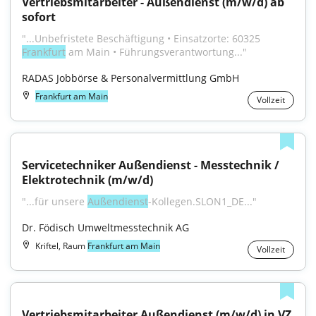
Vertriebsmitarbeiter - Außendienst (m/w/d) ab 
sofort
"...Unbefristete Beschäftigung • Einsatzorte: 60325 
Frankfurt
 am Main • Führungsverantwortung..."
RADAS Jobbörse & Personalvermittlung GmbH
Frankfurt am Main
Vollzeit
Servicetechniker Außendienst - Messtechnik / 
Elektrotechnik (m/w/d)
"...für unsere 
Außendienst
-Kollegen.SLON1_DE..."
Dr. Födisch Umweltmesstechnik AG
Kriftel, Raum
Frankfurt am Main
Vollzeit
Vertriebsmitarbeiter Außendienst (m/w/d) in VZ