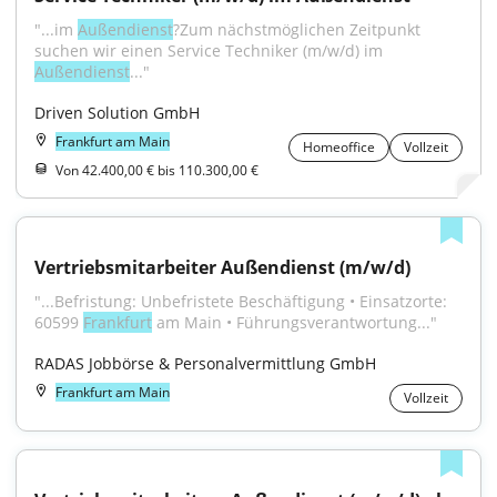
"...im 
Außendienst
?Zum nächstmöglichen Zeitpunkt 
suchen wir einen Service Techniker (m/w/d) im 
Außendienst
..."
Driven Solution GmbH
Frankfurt am Main
Homeoffice
Vollzeit
Von 42.400,00 € bis 110.300,00 €
Vertriebsmitarbeiter Außendienst (m/w/d)
"...Befristung: Unbefristete Beschäftigung • Einsatzorte: 
60599 
Frankfurt
 am Main • Führungsverantwortung..."
RADAS Jobbörse & Personalvermittlung GmbH
Frankfurt am Main
Vollzeit