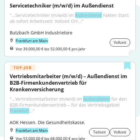
Servicetechniker (m/w/d) im Außendienst
"...Servicetechniker (m/w/d) im 
Außendienst
 Fakten Start: 
ab sofort Arbeitszeit: Vollzeit Ort..."
Butzbach GmbH Industrietore
Frankfurt am Main
Vollzeit
Von 39.000,00 € bis 52.000,00 € pro Jahr
TOP-JOB
Vertriebsmitarbeiter (m/w/d) – Außendienst im 
B2B-Firmenkundenvertrieb für 
Krankenversicherung
"...Vertriebsmitarbeiter (m/w/d) im 
Außendienst
 für den 
B2B-Firmenkundenvertrieb – für das Vertriebsgebiet 
Frankfurt
..."
AOK Hessen. Die Gesundheitskasse.
Frankfurt am Main
Teilzeit
Vollzeit
Von 53.000,00 € bis 68.000,00 € pro Jahr