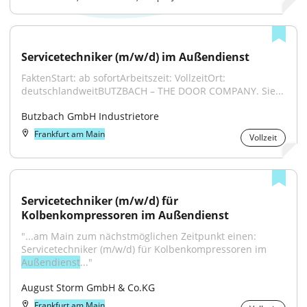
Servicetechniker (m/w/d) im Außendienst
FaktenStart: ab sofortArbeitszeit: VollzeitOrt: 
deutschlandweitBUTZBACH – THE DOOR COMPANY. Sie...
Butzbach GmbH Industrietore
Frankfurt am Main
Vollzeit
Servicetechniker (m/w/d) für 
Kolbenkompressoren im Außendienst
"...am Main zum nächstmöglichen Zeitpunkt einen: 
Servicetechniker (m/w/d) für Kolbenkompressoren im 
Außendienst
..."
August Storm GmbH & Co.KG
Frankfurt am Main