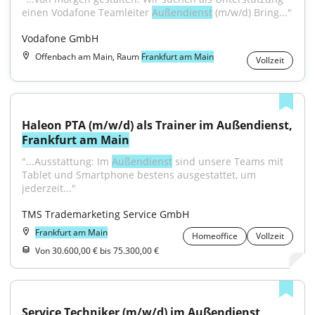
einen Vodafone Teamleiter 
Außendienst
 (m/w/d) Bring..."
Vodafone GmbH
Offenbach am Main, Raum
Frankfurt am Main
Vollzeit
Haleon PTA (m/w/d) als Trainer im Außendienst, 
Frankfurt am Main
"...Ausstattung: Im 
Außendienst
 sind unsere Teams mit 
Tablet und Smartphone bestens ausgestattet, um 
jederzeit..."
TMS Trademarketing Service GmbH
Frankfurt am Main
Homeoffice
Vollzeit
Von 30.600,00 € bis 75.300,00 €
Service Techniker (m/w/d) im Außendienst