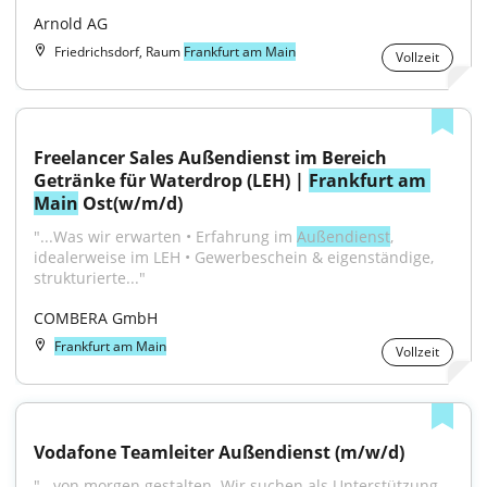
Arnold AG
Friedrichsdorf, Raum
Frankfurt am Main
Vollzeit
Freelancer Sales Außendienst im Bereich 
Getränke für Waterdrop (LEH) | 
Frankfurt am 
Main
 Ost(w/m/d)
"...Was wir erwarten • Erfahrung im 
Außendienst
, 
idealerweise im LEH • Gewerbeschein & eigenständige, 
strukturierte..."
COMBERA GmbH
Frankfurt am Main
Vollzeit
Vodafone Teamleiter Außendienst (m/w/d)
"...von morgen gestalten. Wir suchen als Unterstützung 