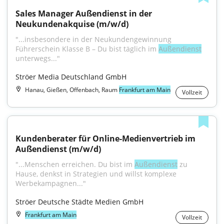
Sales Manager Außendienst in der 
Neukundenakquise (m/w/d)
"...insbesondere in der Neukundengewinnung 
Führerschein Klasse B – Du bist täglich im 
Außendienst
unterwegs..."
Ströer Media Deutschland GmbH
Hanau, Gießen, Offenbach, Raum
Frankfurt am Main
Vollzeit
Kundenberater für Online-Medienvertrieb im 
Außendienst (m/w/d)
"...Menschen erreichen. Du bist im 
Außendienst
 zu 
Hause, denkst in Strategien und willst komplexe 
Werbekampagnen..."
Ströer Deutsche Städte Medien GmbH
Frankfurt am Main
Vollzeit