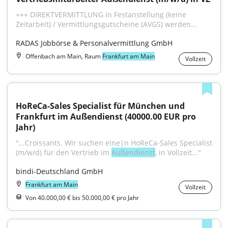
+++ DIREKTVERMITTLUNG in Festanstellung (keine 
Zeitarbeit) / Vermittlungsgutscheine (AVGS) werden...
RADAS Jobbörse & Personalvermittlung GmbH
Offenbach am Main, Raum
Frankfurt am Main
Vollzeit
HoReCa-Sales Specialist für München und 
Frankfurt im Außendienst (40000.00 EUR pro 
Jahr)
"...Croissants. Wir suchen eine|n HoReCa-Sales Specialist 
(m/w/d) für den Vertrieb im 
Außendienst
, in Vollzeit..."
bindi-Deutschland GmbH
Frankfurt am Main
Vollzeit
Von 40.000,00 € bis 50.000,00 € pro Jahr