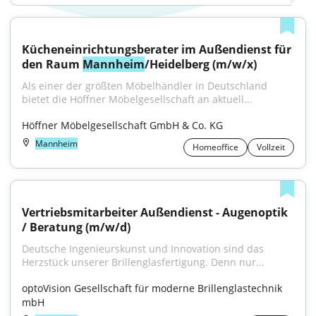
Kücheneinrichtungsberater im Außendienst für 
den Raum 
Mannheim
/Heidelberg (m/w/x)
Als einer der größten Möbelhändler in Deutschland 
bietet die Höffner Möbelgesellschaft an aktuell...
Höffner Möbelgesellschaft GmbH & Co. KG
Mannheim
Homeoffice
Vollzeit
Vertriebsmitarbeiter Außendienst - Augenoptik 
/ Beratung (m/w/d)
Deutsche Ingenieurskunst und Innovation sind das 
Herzstück unserer Brillenglasfertigung. Denn nur...
optoVision Gesellschaft für moderne Brillenglastechnik 
mbH