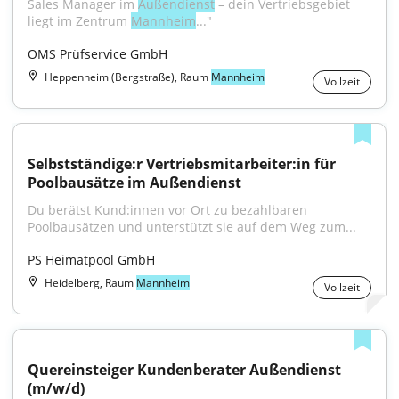
Sales Manager im 
Außendienst
 – dein Vertriebsgebiet 
liegt im Zentrum 
Mannheim
..."
OMS Prüfservice GmbH
Heppenheim (Bergstraße), Raum
Mannheim
Vollzeit
Selbstständige:r Vertriebsmitarbeiter:in für 
Poolbausätze im Außendienst
Du berätst Kund:innen vor Ort zu bezahlbaren 
Poolbausätzen und unterstützt sie auf dem Weg zum...
PS Heimatpool GmbH
Heidelberg, Raum
Mannheim
Vollzeit
Quereinsteiger Kundenberater Außendienst 
(m/w/d)