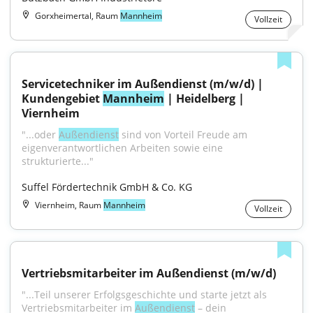
Gorxheimertal, Raum
Mannheim
Vollzeit
Servicetechniker im Außendienst (m/w/d) | 
Kundengebiet 
Mannheim
 | Heidelberg | 
Viernheim
"...oder 
Außendienst
 sind von Vorteil Freude am 
eigenverantwortlichen Arbeiten sowie eine 
strukturierte..."
Suffel Fördertechnik GmbH & Co. KG
Viernheim, Raum
Mannheim
Vollzeit
Vertriebsmitarbeiter im Außendienst (m/w/d)
"...Teil unserer Erfolgsgeschichte und starte jetzt als 
Vertriebsmitarbeiter im 
Außendienst
 – dein 