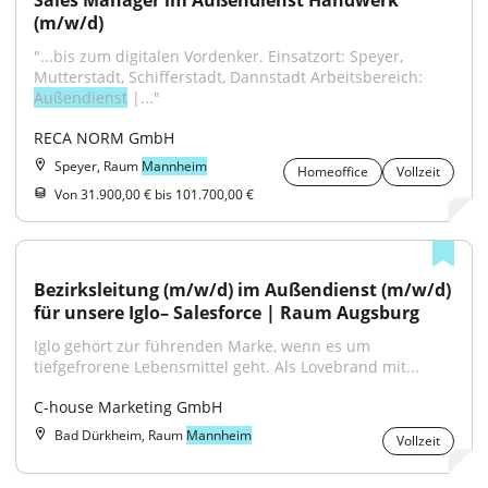
Sales Manager im Außendienst Handwerk 
(m/w/d)
"...bis zum digitalen Vordenker. Einsatzort: Speyer, 
Mutterstadt, Schifferstadt, Dannstadt Arbeitsbereich: 
Außendienst
 |..."
RECA NORM GmbH
Speyer, Raum
Mannheim
Homeoffice
Vollzeit
Von 31.900,00 € bis 101.700,00 €
Bezirksleitung (m/w/d) im Außendienst (m/w/d) 
für unsere Iglo– Salesforce | Raum Augsburg
Iglo gehört zur führenden Marke, wenn es um 
tiefgefrorene Lebensmittel geht. Als Lovebrand mit...
C-house Marketing GmbH
Bad Dürkheim, Raum
Mannheim
Vollzeit