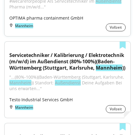
#wecareforpeople Als Servicetechniker im 
Außendienst
Pharma (m/w/d..."
OPTIMA pharma containment GmbH
Mannheim
Vollzeit
Servicetechniker / Kalibrierung / Elektrotechnik 
(m/w/d) im Außendienst (80%-100%)(Baden-
Württemberg (Stuttgart, Karlsruhe, 
Mannheim
))
"...(80%-100%)(Baden-Württemberg (Stuttgart, Karlsruhe, 
Mannheim
)) Standort: 
Außendienst
 Deine Aufgaben Bei 
uns erwarten..."
Testo Industrial Services GmbH
Mannheim
Vollzeit