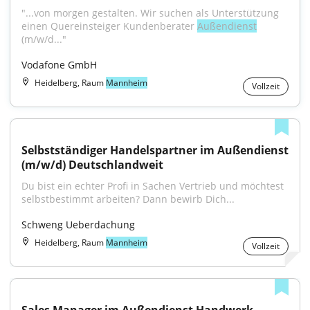
"...von morgen gestal­ten. Wir suchen als Unterstützung 
einen Quereinsteiger Kundenberater 
Außendienst
(m/w/d..."
Vodafone GmbH
Heidelberg, Raum
Mannheim
Vollzeit
Selbstständiger Handelspartner im Außendienst 
(m/w/d) Deutschlandweit
Du bist ein echter Profi in Sachen Vertrieb und möchtest 
selbstbestimmt arbeiten? Dann bewirb Dich...
Schweng Ueberdachung
Heidelberg, Raum
Mannheim
Vollzeit