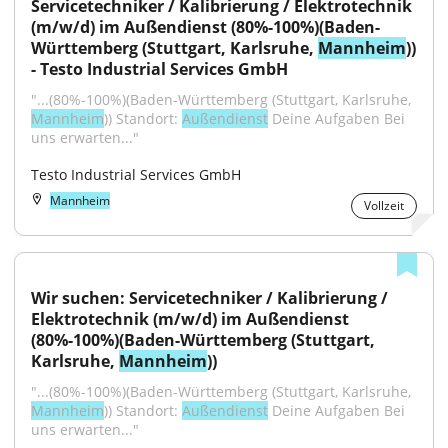
Servicetechniker / Kalibrierung / Elektrotechnik 
(m/w/d) im Außendienst (80%-100%)(Baden-
Württemberg (Stuttgart, Karlsruhe, 
Mannheim
)) 
- Testo Industrial Services GmbH
"...(80%-100%)(Baden-Württemberg (Stuttgart, Karlsruhe, 
Mannheim
)) Standort: 
Außendienst
 Deine Aufgaben Bei 
uns erwarten..."
Testo Industrial Services GmbH
Mannheim
Vollzeit
Wir suchen: Servicetechniker / Kalibrierung / 
Elektrotechnik (m/w/d) im Außendienst 
(80%-100%)(Baden-Württemberg (Stuttgart, 
Karlsruhe, 
Mannheim
))
"...(80%-100%)(Baden-Württemberg (Stuttgart, Karlsruhe, 
Mannheim
)) Standort: 
Außendienst
 Deine Aufgaben Bei 
uns erwarten..."