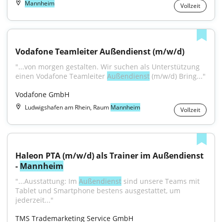
Mannheim
Vollzeit
Vodafone Teamleiter Außendienst (m/w/d)
"...von morgen gestalten. Wir suchen als Unterstützung 
einen Vodafone Teamleiter 
Außendienst
 (m/w/d) Bring..."
Vodafone GmbH
Ludwigshafen am Rhein, Raum
Mannheim
Vollzeit
Haleon PTA (m/w/d) als Trainer im Außendienst 
- 
Mannheim
"...Ausstattung: Im 
Außendienst
 sind unsere Teams mit 
Tablet und Smartphone bestens ausgestattet, um 
jederzeit..."
TMS Trademarketing Service GmbH