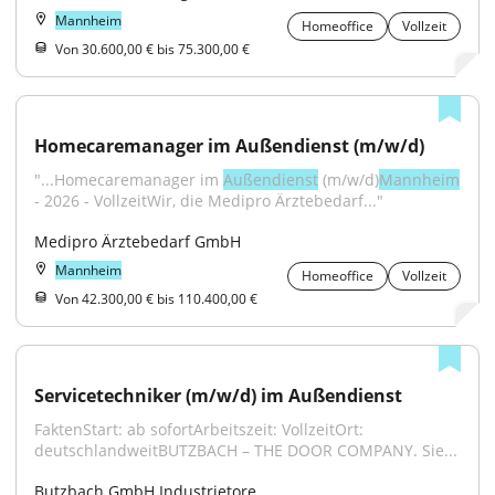
Mannheim
Homeoffice
Vollzeit
Von 30.600,00 € bis 75.300,00 €
Homecaremanager im Außendienst (m/w/d)
"...Homecaremanager im 
Außendienst
 (m/w/d)
Mannheim
- 2026 - VollzeitWir, die Medipro Ärztebedarf..."
Medipro Ärztebedarf GmbH
Mannheim
Homeoffice
Vollzeit
Von 42.300,00 € bis 110.400,00 €
Servicetechniker (m/w/d) im Außendienst
FaktenStart: ab sofortArbeitszeit: VollzeitOrt: 
deutschlandweitBUTZBACH – THE DOOR COMPANY. Sie...
Butzbach GmbH Industrietore