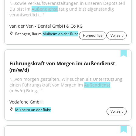
"...sowie Verkaufsveranstaltungen in unseren Depots teil 
Du bist im 
Außendienst
 tätig und bist eigenständig 
verantwortlich..."
van der Ven - Dental GmbH & Co KG
Ratingen, Raum
Mülheim an der Ruhr
Homeoffice
Vollzeit
Führungskraft von Morgen im Außendienst 
(m/w/d)
"...von morgen gestalten. Wir suchen als Unterstützung 
einen Führungskraft von Morgen im 
Außendienst
(m/w/d) Bring..."
Vodafone GmbH
Mülheim an der Ruhr
Vollzeit