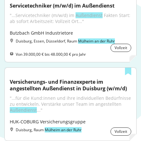
Servicetechniker (m/w/d) im Außendienst
"...Servicetechniker (m/w/d) im 
Außendienst
 Fakten Start: 
ab sofort Arbeitszeit: Vollzeit Ort..."
Butzbach GmbH Industrietore
Duisburg, Essen, Düsseldorf, Raum
Mülheim an der Ruhr
Vollzeit
Von 39.000,00 € bis 48.000,00 € pro Jahr
Versicherungs- und Finanzexperte im 
angestellten Außendienst in Duisburg (w/m/d)
"...für die Kund:innen und ihre individuellen Bedürfnisse 
zu entwickeln. Verstärke unser Team im angestellten 
Außendienst
..."
HUK-COBURG Versicherungsgruppe
Duisburg, Raum
Mülheim an der Ruhr
Vollzeit