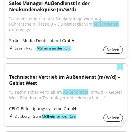
Sales Manager Außendienst in der 
Neukundenakquise (m/w/d)
"...insbesondere in der Neukundengewinnung 
Führerschein Klasse B – Du bist täglich im 
Außendienst
unterwegs..."
Ströer Media Deutschland GmbH
Essen, Raum
Mülheim an der Ruhr
Vollzeit
Technischer Vertrieb im Außendienst (m/w/d) – 
Gebiet West
"...Technischer Vertrieb im 
Außendienst
 (m/w/d) – Gebiet 
West Bist du ein Teamplayer mit Leidenschaft..."
CELO Befestigungssysteme GmbH
Duisburg, Raum
Mülheim an der Ruhr
Vollzeit