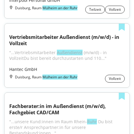
interpool Personal GmbH
Duisburg, Raum
Mülheim an der Ruhr
Teilzeit
Vollzeit
Vertriebsmitarbeiter Außendienst (m/w/d) - in 
Vollzeit
"...Vertriebsmitarbeiter 
Außendienst
 (m/w/d) - in 
VollzeitDu bist bereit durchzustarten und 110..."
Hantec GmbH
Duisburg, Raum
Mülheim an der Ruhr
Vollzeit
Fachberater:in im Außendienst (m/w/d), 
Fachgebiet CAD/CAM
"...unsere Kund:innen im Raum Rhein-
Ruhr
 Du bist 
erste/r Ansprechpartner:in für unsere 
Bestandskund:innen..."