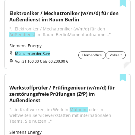
Elektroniker / Mechatroniker (w/m/d) für den 
Außendienst im Raum Berlin
"...Elektroniker / Mechatroniker (w/m/d) für den 
Außendienst
 im Raum BerlinMomentaufnahme..."
Siemens Energy
Mülheim an der Ruhr
Homeoffice
Vollzeit
Von 31.100,00 € bis 60.200,00 €
Werkstoffprüfer / Prüfingenieur (w/m/d) für 
zerstörungsfreie Prüfungen (ZfP) im 
Außendienst
"...in Kraftwerken, im Werk in 
Mülheim
 oder in 
weltweiten Servicewerkstätten mit internationalen 
Teams. Sie nutzen..."
Siemens Energy