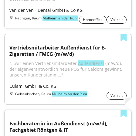
van der Ven - Dental GmbH & Co KG
Ratingen, Raum
Mülheim an der Ruhr
Homeoffice
Vollzeit
Vertriebsmitarbeiter Außendienst für E-
Zigaretten / FMCG (m/w/d)
"...wir einen Vertriebsmitarbeiter 
Außendienst
 (m/w/d), 
der eigenverantwortlich neue POS für Caldora gewinnt, 
unseren Kundenstamm..."
Culami GmbH & Co. KG
Gelsenkirchen, Raum
Mülheim an der Ruhr
Vollzeit
Fachberater:in im Außendienst (m/w/d), 
Fachgebiet Röntgen & IT