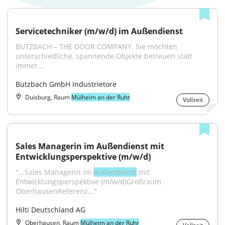
Servicetechniker (m/w/d) im Außendienst
BUTZBACH – THE DOOR COMPANY. Sie möchten 
unterschiedliche, spannende Objekte betreuen statt 
immer...
Butzbach GmbH Industrietore
Duisburg, Raum
Mülheim an der Ruhr
Vollzeit
Sales Managerin im Außendienst mit 
Entwicklungsperspektive (m/w/d)
"...Sales Managerin im 
Außendienst
 mit 
Entwicklungsperspektive (m/w/d)Großraum 
OberhausenReferenz..."
Hilti Deutschland AG
Oberhausen, Raum
Mülheim an der Ruhr