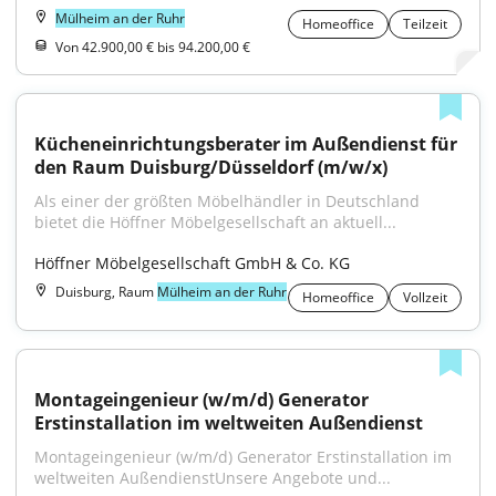
Mülheim an der Ruhr
Homeoffice
Teilzeit
Von 42.900,00 € bis 94.200,00 €
Kücheneinrichtungsberater im Außendienst für 
den Raum Duisburg/Düsseldorf (m/w/x)
Als einer der größten Möbelhändler in Deutschland 
bietet die Höffner Möbelgesellschaft an aktuell...
Höffner Möbelgesellschaft GmbH & Co. KG
Duisburg, Raum
Mülheim an der Ruhr
Homeoffice
Vollzeit
Montageingenieur (w/m/d) Generator 
Erstinstallation im weltweiten Außendienst
Montageingenieur (w/m/d) Generator Erstinstallation im 
weltweiten AußendienstUnsere Angebote und...