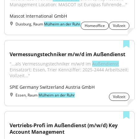
Management Location: MASCOT ist Europas führende..."
Mascot International GmbH
Duisburg, Raum
Mülheim an der Ruhr
Homeoffice
Vollzeit
Vermessungstechniker m/w/d im Außendienst
"...als Vermessungstechniker m/w/d im 
Außendienst
Einsatzort: Essen, Trier Kennziffer: 2025-2444 Arbeitszeit: 
Vollzeit..."
SPIE Germany Switzerland Austria GmbH
Essen, Raum
Mülheim an der Ruhr
Vollzeit
Vertriebs-Profi im Außendienst (m/w/d) Key 
Account Management