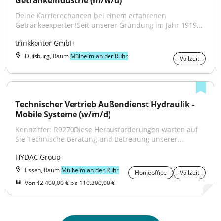
Getränkeindustrie (m/w/d)
Deine Karrierechancen bei einem erfahrenen 
Getränkeexperten!Seit unserer Gründung im Jahr 1919...
trinkkontor GmbH
Duisburg, Raum
Mülheim an der Ruhr
Vollzeit
Technischer Vertrieb Außendienst Hydraulik - 
Mobile Systeme (w/m/d)
Kennziffer: R9270Diese Herausforderungen warten auf 
Sie Technische Beratung und Betreuung unserer...
HYDAC Group
Essen, Raum
Mülheim an der Ruhr
Homeoffice
Vollzeit
Von 42.400,00 € bis 110.300,00 €