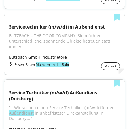
Vollzeit
Servicetechniker (m/w/d) im Außendienst
BUTZBACH – THE DOOR COMPANY. Sie möchten 
unterschiedliche, spannende Objekte betreuen statt 
immer...
Butzbach GmbH Industrietore
Essen, Raum
Mülheim an der Ruhr
Vollzeit
Service Techniker (m/w/d) Außendienst 
(Duisburg)
"...Wir suchen einen Service Techniker (m/w/d) für den 
Außendienst
 in unbefristeter Direktanstellung in 
Duisburg..."