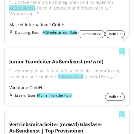
"...Unsere mehr als 60 Kolleginnen und Kollegen im 
Außendienst
-Team in Deutschland freuen sich auf 
Verstärkung..."
Mascot International GmbH
Duisburg, Raum
Mülheim an der Ruhr
Homeoffice
Vollzeit
Junior Teamleiter Außendienst (m/w/d)
"...von morgen gestalten. Wir suchen als Unterstützung 
einen Junior Teamleiter 
Außendienst
 (m/w/d) Bring..."
Vodafone GmbH
Essen, Raum
Mülheim an der Ruhr
Vollzeit
Vertriebsmitarbeiter (m/w/d) Glasfaser – 
Außendienst | Top Provisionen