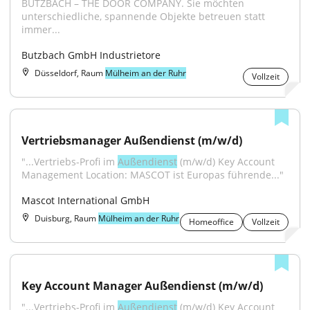
BUTZBACH – THE DOOR COMPANY. Sie möchten 
unterschiedliche, spannende Objekte betreuen statt 
immer...
Butzbach GmbH Industrietore
Düsseldorf, Raum
Mülheim an der Ruhr
Vollzeit
Vertriebsmanager Außendienst (m/w/d)
"...Vertriebs-Profi im 
Außendienst
 (m/w/d) Key Account 
Management Location: MASCOT ist Europas führende..."
Mascot International GmbH
Duisburg, Raum
Mülheim an der Ruhr
Homeoffice
Vollzeit
Key Account Manager Außendienst (m/w/d)
"...Vertriebs-Profi im 
Außendienst
 (m/w/d) Key Account 