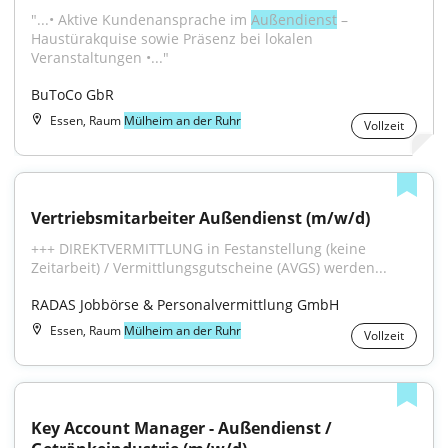
"...• Aktive Kundenansprache im 
Außendienst
 – 
Haustürakquise sowie Präsenz bei lokalen 
Veranstaltungen •..."
BuToCo GbR
Essen, Raum
Mülheim an der Ruhr
Vollzeit
Vertriebsmitarbeiter Außendienst (m/w/d)
+++ DIREKTVERMITTLUNG in Festanstellung (keine 
Zeitarbeit) / Vermittlungsgutscheine (AVGS) werden...
RADAS Jobbörse & Personalvermittlung GmbH
Essen, Raum
Mülheim an der Ruhr
Vollzeit
Key Account Manager - Außendienst / 