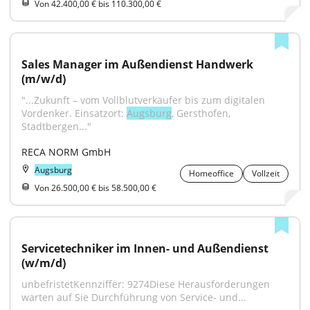
Von 42.400,00 € bis 110.300,00 €
Sales Manager im Außendienst Handwerk 
(m/w/d)
"...Zukunft – vom Vollblutverkäufer bis zum digitalen 
Vordenker. Einsatzort: 
Augsburg
, Gersthofen, 
Stadtbergen..."
RECA NORM GmbH
Augsburg
Homeoffice
Vollzeit
Von 26.500,00 € bis 58.500,00 €
Servicetechniker im Innen- und Außendienst 
(w/m/d)
unbefristetKennziffer: 9274Diese Herausforderungen 
warten auf Sie Durchführung von Service- und...