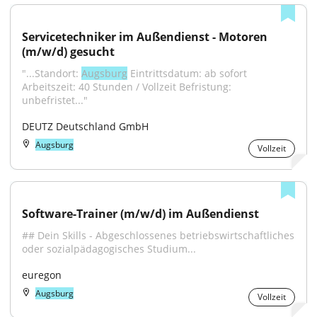
Servicetechniker im Außendienst - Motoren 
(m/w/d) gesucht
"...Standort: 
Augsburg
 Eintrittsdatum: ab sofort 
Arbeitszeit: 40 Stunden / Vollzeit Befristung: 
unbefristet..."
DEUTZ Deutschland GmbH
Augsburg
Vollzeit
Software-Trainer (m/w/d) im Außendienst
## Dein Skills - Abgeschlossenes betriebswirtschaftliches 
oder sozialpädagogisches Studium...
euregon
Augsburg
Vollzeit