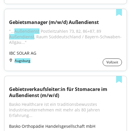
Gebietsmanager (m/w/d) Außendienst
"...
Außendienst
 Postleitzahlen 73, 82, 86+87, 89 
Außendienst
, Raum Süddeutschland / Bayern-Schwaben-
Allgäu..."
IBC SOLAR AG
Augsburg
Vollzeit
Gebietsverkaufsleiter:in für Stomacare im 
Außendienst (m/w/d)
Basko Healthcare ist ein traditionsbewusstes 
Industrieunternehmen mit mehr als 80 Jahren 
Erfahrung...
Basko Orthopädie Handelsgesellschaft mbH