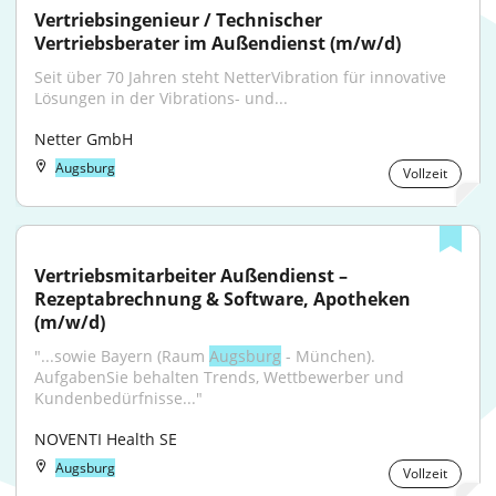
Vertriebsingenieur / Technischer 
Vertriebsberater im Außendienst (m/w/d)
Seit über 70 Jahren steht NetterVibration für innovative 
Lösungen in der Vibrations- und...
Netter GmbH
Augsburg
Vollzeit
Vertriebsmitarbeiter Außendienst – 
Rezeptabrechnung & Software, Apotheken 
(m/w/d)
"...sowie Bayern (Raum 
Augsburg
 - München). 
AufgabenSie behalten Trends, Wettbewerber und 
Kundenbedürfnisse..."
NOVENTI Health SE
Augsburg
Vollzeit