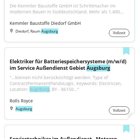
Die Kemmler Baustoffe GmbH ist Schrittmacher im 
modernen Bauen in Süddeutschland. Mehr als 1.400...
Kemmler Baustoffe Diedorf GmbH
Diedorf, Raum
Augsburg
Vollzeit
Elektriker für Batteriespeichersysteme (m/w/d) 
im Service Außendienst Gebiet 
Augsburg
"...können nicht berücksichtigt werden. Type of 
ContractPermanentPandoLogic. Keywords: Electrician, 
Location: 
Augsburg
, BY - 86150..."
Rolls Royce
Augsburg
Vollzeit