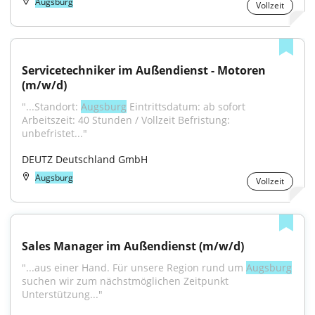
Augsburg
Vollzeit
Servicetechniker im Außendienst - Motoren 
(m/w/d)
"...Standort: 
Augsburg
 Eintrittsdatum: ab sofort 
Arbeitszeit: 40 Stunden / Vollzeit Befristung: 
unbefristet..."
DEUTZ Deutschland GmbH
Augsburg
Vollzeit
Sales Manager im Außendienst (m/w/d)
"...aus einer Hand. Für unsere Region rund um 
Augsburg
suchen wir zum nächstmöglichen Zeitpunkt 
Unterstützung..."