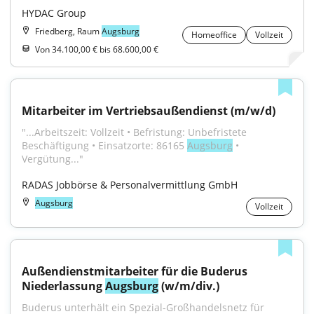
HYDAC Group
Friedberg, Raum
Augsburg
Homeoffice
Vollzeit
Von 34.100,00 € bis 68.600,00 €
Mitarbeiter im Vertriebsaußendienst (m/w/d)
"...Arbeitszeit: Vollzeit • Befristung: Unbefristete 
Beschäftigung • Einsatzorte: 86165 
Augsburg
 • 
Vergütung..."
RADAS Jobbörse & Personalvermittlung GmbH
Augsburg
Vollzeit
Außendienstmitarbeiter für die Buderus 
Niederlassung 
Augsburg
 (w/m/div.)
Buderus unterhält ein Spezial-Großhandelsnetz für 