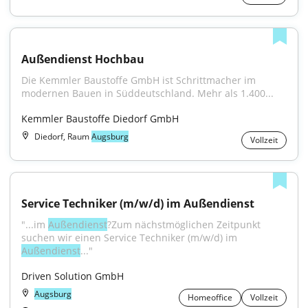
Außendienst Hochbau
Die Kemmler Baustoffe GmbH ist Schrittmacher im 
modernen Bauen in Süddeutschland. Mehr als 1.400...
Kemmler Baustoffe Diedorf GmbH
Diedorf, Raum
Augsburg
Vollzeit
Service Techniker (m/w/d) im Außendienst
"...im 
Außendienst
?Zum nächstmöglichen Zeitpunkt 
suchen wir einen Service Techniker (m/w/d) im 
Außendienst
..."
Driven Solution GmbH
Augsburg
Homeoffice
Vollzeit