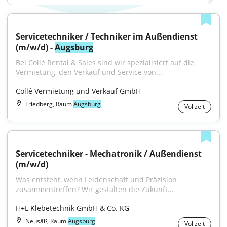
Servicetechniker / Techniker im Außendienst 
(m/w/d) - 
Augsburg
Bei Collé Rental & Sales sind wir spezialisiert auf die 
Vermietung, den Verkauf und Service von...
Collé Vermietung und Verkauf GmbH
Friedberg, Raum
Augsburg
Vollzeit
Servicetechniker - Mechatronik / Außendienst 
(m/w/d)
Was entsteht, wenn Leidenschaft und Präzision 
zusammentreffen? Wir gestalten die Zukunft...
H+L Klebetechnik GmbH & Co. KG
Neusäß, Raum
Augsburg
Vollzeit