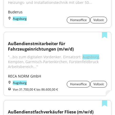
Heizungs- und Installationstechnik mit über 50...
Buderus
Augsburg
Homeoffice
Vollzeit
Außendienstmitarbeiter für 
Fahrzeugeinrichtungen (m/w/d)
"...bis zum digitalen Vordenker. Einsatzort: 
Augsburg
, 
Kempten, Garmisch-Partenkirchen, Fürstenfeldbruck 
Arbeitsbereich..."
RECA NORM GmbH
Augsburg
Homeoffice
Vollzeit
Von 31.700,00 € bis 86.600,00 €
Außendienstfachverkäufer Fliese (m/w/d)