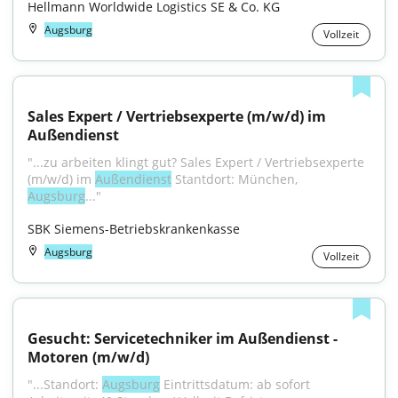
Hellmann Worldwide Logistics SE & Co. KG
Augsburg
Vollzeit
Sales Expert / Vertriebsexperte (m/w/d) im 
Außendienst
"...zu arbeiten klingt gut? Sales Expert / Vertriebsexperte 
(m/w/d) im 
Außendienst
 Stantdort: München, 
Augsburg
..."
SBK Siemens-Betriebskrankenkasse
Augsburg
Vollzeit
Gesucht: Servicetechniker im Außendienst - 
Motoren (m/w/d)
"...Standort: 
Augsburg
 Eintrittsdatum: ab sofort 