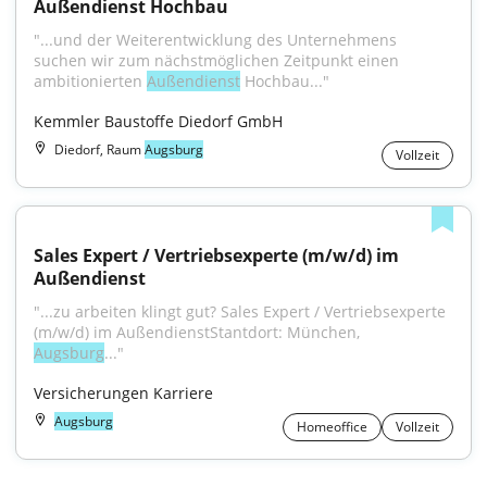
Außendienst Hochbau
"...und der Weiterentwicklung des Unternehmens 
suchen wir zum nächstmöglichen Zeitpunkt einen 
ambitionierten 
Außendienst
 Hochbau..."
Kemmler Baustoffe Diedorf GmbH
Diedorf, Raum
Augsburg
Vollzeit
Sales Expert / Vertriebsexperte (m/w/d) im 
Außendienst
"...zu arbeiten klingt gut? Sales Expert / Vertriebsexperte 
(m/w/d) im AußendienstStantdort: München, 
Augsburg
..."
Versicherungen Karriere
Augsburg
Homeoffice
Vollzeit