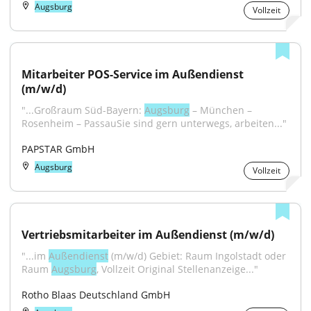
Augsburg
Vollzeit
Mitarbeiter POS-Service im Außendienst 
(m/w/d)
"...Großraum Süd-Bayern: 
Augsburg
 – München – 
Rosenheim – PassauSie sind gern unterwegs, arbeiten..."
PAPSTAR GmbH
Augsburg
Vollzeit
Vertriebsmitarbeiter im Außendienst (m/w/d)
"...im 
Außendienst
 (m/w/d) Gebiet: Raum Ingolstadt oder 
Raum 
Augsburg
, Vollzeit Original Stellenanzeige..."
Rotho Blaas Deutschland GmbH