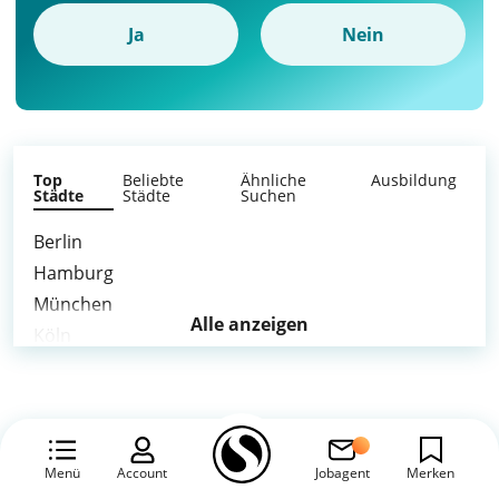
Ja
Nein
Top
Beliebte
Ähnliche
Ausbildung
Städte
Städte
Suchen
Berlin
Hamburg
München
Alle anzeigen
Köln
Frankfurt am Main
Stuttgart
Düsseldorf
Leipzig
Menü
Account
Jobagent
Merken
Dortmund