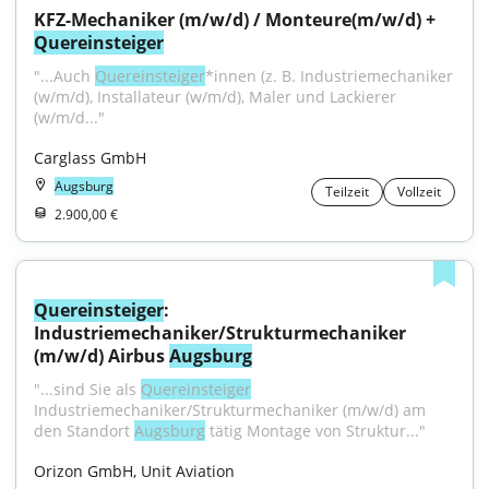
KFZ-Mechaniker (m/w/d) / Monteure(m/w/d) + 
Quereinsteiger
"...Auch 
Quereinsteiger
*innen (z. B. Industriemechaniker 
(w/m/d), Installateur (w/m/d), Maler und Lackierer 
(w/m/d..."
Carglass GmbH
Augsburg
Teilzeit
Vollzeit
2.900,00 €
Quereinsteiger
: 
Industriemechaniker/Strukturmechaniker 
(m/w/d) Airbus 
Augsburg
"...sind Sie als 
Quereinsteiger
Industriemechaniker/Strukturmechaniker (m/w/d) am 
den Standort 
Augsburg
 tätig Montage von Struktur..."
Orizon GmbH, Unit Aviation