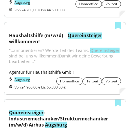
Augsburg
Homeoffice
Vollzeit
Von 24.200,00 € bis 44.600,00 €
Haushaltshilfe (m/w/d) – 
Quereinsteiger
willkommen!
"...umorientieren? Werde Teil des Teams, 
Quereinsteiger
sind bei uns willkommen!Damit wir deine Bewerbung 
bearbeiten..."
Agentur für Haushaltshilfe GmbH
Augsburg
Homeoffice
Teilzeit
Vollzeit
Von 24.900,00 € bis 65.300,00 €
Quereinsteiger
: 
Industriemechaniker/Strukturmechaniker 
(m/w/d) Airbus 
Augsburg