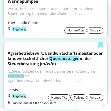
Wärmepumpen
Wir suchen… Dich, wenn Du mit Deiner praktischen 
Bauerfahrung klimaneutrales Wohnen aktiv...
Thermondo GmbH
Augsburg
Homeoffice
Vollzeit
Agrarbetriebswirt, Landwirtschaftsmeister oder 
landwirtschaftlicher 
Quereinsteiger
 in der 
Steuerberatung (m/w/d)
"...Sie in Vollzeit oder Teilzeit an unserem Standort in 
Augsburg
 als 
Agrarbetriebswirt,Landwirtschaftsmeister..."
Ecovis
Augsburg
Homeoffice
Teilzeit
Vollzeit
Von 22.000,00 € bis 48.200,00 €