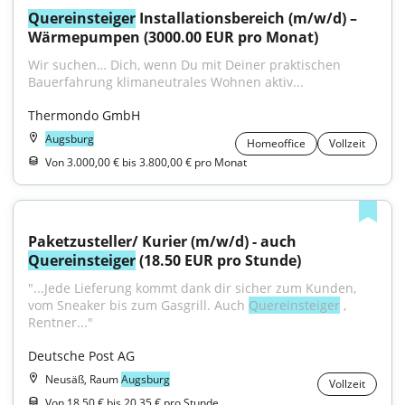
Quereinsteiger
 Installationsbereich (m/w/d) – 
Wärmepumpen (3000.00 EUR pro Monat)
Wir suchen… Dich, wenn Du mit Deiner praktischen 
Bauerfahrung klimaneutrales Wohnen aktiv...
Thermondo GmbH
Augsburg
Homeoffice
Vollzeit
Von 3.000,00 € bis 3.800,00 € pro Monat
Paketzusteller/ Kurier (m/w/d) - auch 
Quereinsteiger
 (18.50 EUR pro Stunde)
"...Jede Lieferung kommt dank dir sicher zum Kunden, 
vom Sneaker bis zum Gasgrill. Auch 
Quereinsteiger
 , 
Rentner..."
Deutsche Post AG
Neusäß, Raum
Augsburg
Vollzeit
Von 18,50 € bis 20,35 € pro Stunde