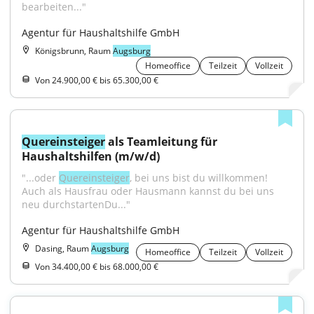
bearbeiten..."
Agentur für Haushaltshilfe GmbH
Königsbrunn, Raum
Augsburg
Homeoffice
Teilzeit
Vollzeit
Von 24.900,00 € bis 65.300,00 €
Quereinsteiger
 als Teamleitung für 
Haushaltshilfen (m/w/d)
"...oder 
Quereinsteiger
, bei uns bist du willkommen! 
Auch als Hausfrau oder Hausmann kannst du bei uns 
neu durchstartenDu..."
Agentur für Haushaltshilfe GmbH
Dasing, Raum
Augsburg
Homeoffice
Teilzeit
Vollzeit
Von 34.400,00 € bis 68.000,00 €