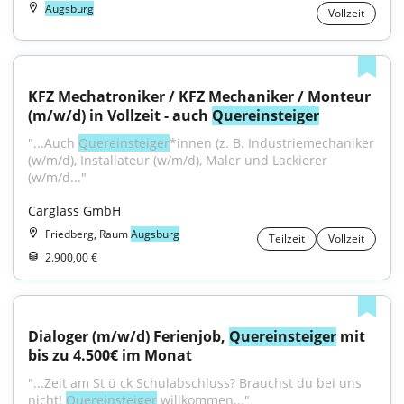
Augsburg
Vollzeit
KFZ Mechatroniker / KFZ Mechaniker / Monteur 
(m/w/d) in Vollzeit - auch 
Quereinsteiger
"...Auch 
Quereinsteiger
*innen (z. B. Industriemechaniker 
(w/m/d), Installateur (w/m/d), Maler und Lackierer 
(w/m/d..."
Carglass GmbH
Friedberg, Raum
Augsburg
Teilzeit
Vollzeit
2.900,00 €
Dialoger (m/w/d) Ferienjob, 
Quereinsteiger
 mit 
bis zu 4.500€ im Monat
"...Zeit am St ü ck Schulabschluss? Brauchst du bei uns 
nicht! 
Quereinsteiger
 willkommen..."