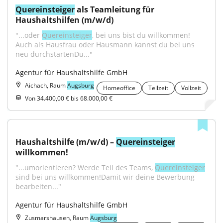
Quereinsteiger
 als Teamleitung für 
Haushaltshilfen (m/w/d)
"...oder 
Quereinsteiger
, bei uns bist du willkommen! 
Auch als Hausfrau oder Hausmann kannst du bei uns 
neu durchstartenDu..."
Agentur für Haushaltshilfe GmbH
Aichach, Raum
Augsburg
Homeoffice
Teilzeit
Vollzeit
Von 34.400,00 € bis 68.000,00 €
Haushaltshilfe (m/w/d) – 
Quereinsteiger
willkommen!
"...umorientieren? Werde Teil des Teams, 
Quereinsteiger
sind bei uns willkommen!Damit wir deine Bewerbung 
bearbeiten..."
Agentur für Haushaltshilfe GmbH
Zusmarshausen, Raum
Augsburg