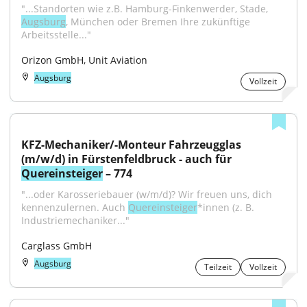
"...Standorten wie z.B. Hamburg-Finkenwerder, Stade, 
Augsburg
, München oder Bremen Ihre zukünftige 
Arbeitsstelle..."
Orizon GmbH, Unit Aviation
Augsburg
Vollzeit
KFZ-Mechaniker/-Monteur Fahrzeugglas 
(m/w/d) in Fürstenfeldbruck - auch für 
Quereinsteiger
 – 774
"...oder Karosseriebauer (w/m/d)? Wir freuen uns, dich 
kennenzulernen. Auch 
Quereinsteiger
*innen (z. B. 
Industriemechaniker..."
Carglass GmbH
Augsburg
Teilzeit
Vollzeit