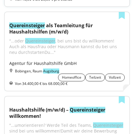
Quereinsteiger
 als Teamleitung für 
Haushaltshilfen (m/w/d)
"...oder 
Quereinsteiger
, bei uns bist du willkommen! 
Auch als Hausfrau oder Hausmann kannst du bei uns 
neu durchstartenDu..."
Agentur für Haushaltshilfe GmbH
Bobingen, Raum
Augsburg
Homeoffice
Teilzeit
Vollzeit
Von 34.400,00 € bis 68.000,00 €
Haushaltshilfe (m/w/d) – 
Quereinsteiger
willkommen!
"...umorientieren? Werde Teil des Teams, 
Quereinsteiger
sind bei uns willkommen!Damit wir deine Bewerbung 