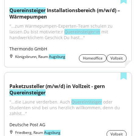
Quereinsteiger
 Installationsbereich (m/w/d) – 
Wärmepumpen
"...zum Wärmepumpen-Experten-Team schulen zu 
lassen.Du bist motivierte:r 
Quereinsteiger:in
 mit 
handwerklichem Geschick Du hast..."
Thermondo GmbH
Königsbrunn, Raum
Augsburg
Homeoffice
Vollzeit
Paketzusteller (m/w/d) in Vollzeit - gern 
Quereinsteiger
"...die Laune verderben. Auch 
Quereinsteiger
 oder 
Studenten sind bei uns herzlich willkommen, denn du 
zählst..."
Deutsche Post AG
Friedberg, Raum
Augsburg
Vollzeit