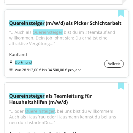
Quereinsteiger
 (m/w/d) als Picker Schichtarbeit
"...Auch als 
Quereinsteiger
 bist du im #teamkaufland 
willkommen. Dein Job lohnt sich: Du erhältst eine 
attraktive Vergütung..."
Kaufland
Dortmund
Vollzeit
Von 28.912,00 € bis 34.500,00 € pro Jahr
Quereinsteiger
 als Teamleitung für 
Haushaltshilfen (m/w/d)
"...oder 
Quereinsteiger
, bei uns bist du willkommen! 
Auch als Hausfrau oder Hausmann kannst du bei uns 
neu durchstartenDu..."