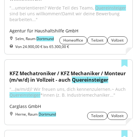
"...umorientieren? Werde Teil des Teams, 
Quereinsteiger
sind bei uns willkommen!Damit wir deine Bewerbung 
bearbeiten..."
Agentur für Haushaltshilfe GmbH
Selm, Raum
Dortmund
Homeoffice
Teilzeit
Vollzeit
Von 24.900,00 € bis 65.300,00 €
KFZ Mechatroniker / KFZ Mechaniker / Monteur 
(m/w/d) in Vollzeit - auch 
Quereinsteiger
"...(w/m/d)? Wir freuen uns, dich kennenzulernen.~ Auch 
Quereinsteiger
*innen (z. B. Industriemechaniker..."
Carglass GmbH
Herne, Raum
Dortmund
Teilzeit
Vollzeit