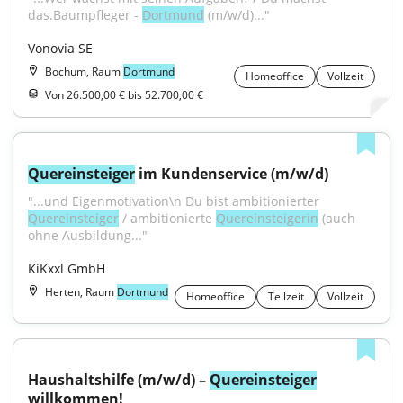
das.Baumpfleger - 
Dortmund
 (m/w/d)..."
Vonovia SE
Bochum, Raum
Dortmund
Homeoffice
Vollzeit
Von 26.500,00 € bis 52.700,00 €
Quereinsteiger
 im Kundenservice (m/w/d)
"...und Eigenmotivation\n Du bist ambitionierter 
Quereinsteiger
 / ambitionierte 
Quereinsteigerin
 (auch 
ohne Ausbildung..."
KiKxxl GmbH
Herten, Raum
Dortmund
Homeoffice
Teilzeit
Vollzeit
Haushaltshilfe (m/w/d) – 
Quereinsteiger
willkommen!