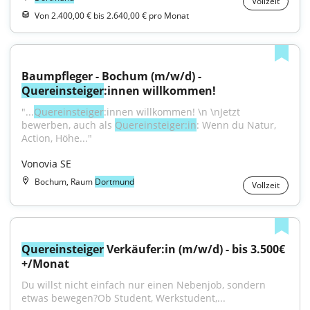
Vollzeit
Von 2.400,00 € bis 2.640,00 € pro Monat
Baumpfleger - Bochum (m/w/d) - 
Quereinsteiger
:innen willkommen!
"...
Quereinsteiger
:innen willkommen! \n \nJetzt 
bewerben, auch als 
Quereinsteiger:in
: Wenn du Natur, 
Action, Höhe..."
Vonovia SE
Bochum, Raum
Dortmund
Vollzeit
Quereinsteiger
 Verkäufer:in (m/w/d) - bis 3.500€
+/Monat
Du willst nicht einfach nur einen Nebenjob, sondern 
etwas bewegen?Ob Student, Werkstudent,...