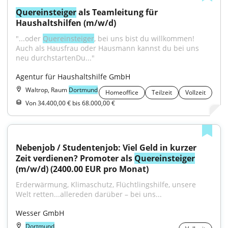
Quereinsteiger
 als Teamleitung für 
Haushaltshilfen (m/w/d)
"...oder 
Quereinsteiger
, bei uns bist du willkommen! 
Auch als Hausfrau oder Hausmann kannst du bei uns 
neu durchstartenDu..."
Agentur für Haushaltshilfe GmbH
Waltrop, Raum
Dortmund
Homeoffice
Teilzeit
Vollzeit
Von 34.400,00 € bis 68.000,00 €
Nebenjob / Studentenjob: Viel Geld in kurzer 
Zeit verdienen? Promoter als 
Quereinsteiger
(m/w/d) (2400.00 EUR pro Monat)
Erderwärmung, Klimaschutz, Flüchtlingshilfe, unsere 
Welt retten...allereden darüber – bei uns...
Wesser GmbH
Dortmund