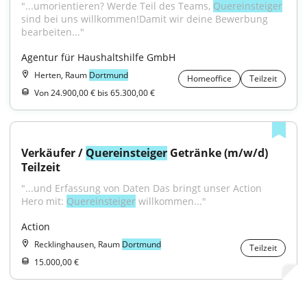
"...umorientieren? Werde Teil des Teams, 
Quereinsteiger
sind bei uns willkommen!Damit wir deine Bewerbung 
bearbeiten..."
Agentur für Haushaltshilfe GmbH
Herten, Raum
Dortmund
Homeoffice
Teilzeit
Von 24.900,00 € bis 65.300,00 €
Verkäufer / 
Quereinsteiger
 Getränke (m/w/d) 
Teilzeit
"...und Erfassung von Daten Das bringt unser Action 
Hero mit: 
Quereinsteiger
 willkommen..."
Action
Recklinghausen, Raum
Dortmund
Teilzeit
15.000,00 €