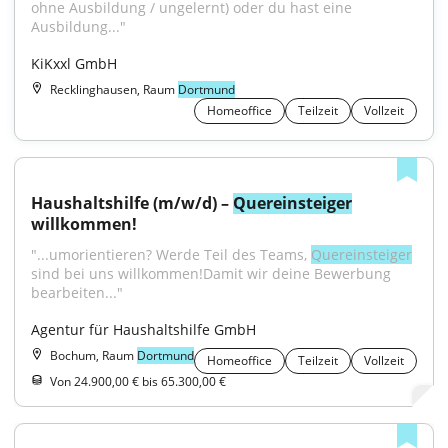
ohne Ausbildung / ungelernt) oder du hast eine 
Ausbildung..."
KiKxxl GmbH
Recklinghausen, Raum
Dortmund
Homeoffice
Teilzeit
Vollzeit
Haushaltshilfe (m/w/d) – 
Quereinsteiger
willkommen!
"...umorientieren? Werde Teil des Teams, 
Quereinsteiger
sind bei uns willkommen!Damit wir deine Bewerbung 
bearbeiten..."
Agentur für Haushaltshilfe GmbH
Bochum, Raum
Dortmund
Homeoffice
Teilzeit
Vollzeit
Von 24.900,00 € bis 65.300,00 €