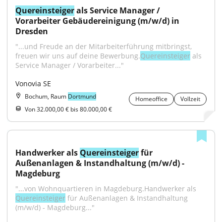
Quereinsteiger
 als Service Manager / 
Vorarbeiter Gebäudereinigung (m/w/d) in 
Dresden
"...und Freude an der Mitarbeiterführung mitbringst, 
freuen wir uns auf deine Bewerbung.
Quereinsteiger
 als 
Service Manager / Vorarbeiter..."
Vonovia SE
Bochum, Raum
Dortmund
Homeoffice
Vollzeit
Von 32.000,00 € bis 80.000,00 €
Handwerker als 
Quereinsteiger
 für 
Außenanlagen & Instandhaltung (m/w/d) - 
Magdeburg
"...von Wohnquartieren in Magdeburg.Handwerker als 
Quereinsteiger
 für Außenanlagen & Instandhaltung 
(m/w/d) - Magdeburg..."