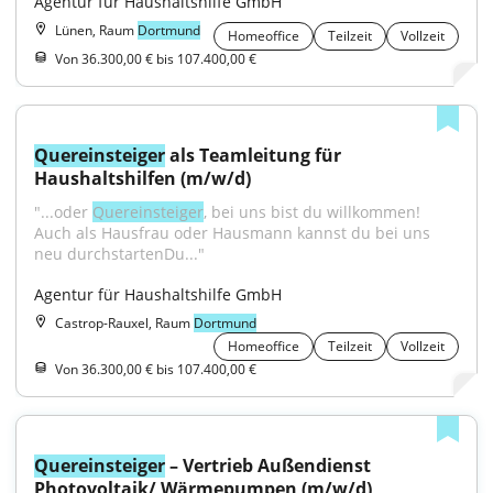
Agentur für Haushaltshilfe GmbH
Lünen, Raum
Dortmund
Homeoffice
Teilzeit
Vollzeit
Von 36.300,00 € bis 107.400,00 €
Quereinsteiger
 als Teamleitung für 
Haushaltshilfen (m/w/d)
"...oder 
Quereinsteiger
, bei uns bist du willkommen! 
Auch als Hausfrau oder Hausmann kannst du bei uns 
neu durchstartenDu..."
Agentur für Haushaltshilfe GmbH
Castrop-Rauxel, Raum
Dortmund
Homeoffice
Teilzeit
Vollzeit
Von 36.300,00 € bis 107.400,00 €
Quereinsteiger
 – Vertrieb Außendienst 
Photovoltaik/ Wärmepumpen (m/w/d)