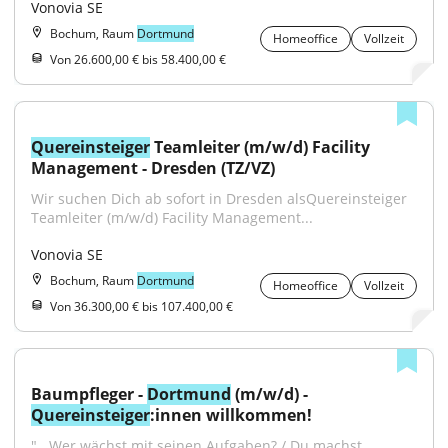
Vonovia SE
Bochum, Raum
Dortmund
Homeoffice
Vollzeit
Von 26.600,00 € bis 58.400,00 €
Quereinsteiger
 Teamleiter (m/w/d) Facility 
Management - Dresden (TZ/VZ)
Wir suchen Dich ab sofort in Dresden alsQuereinsteiger 
Teamleiter (m/w/d) Facility Management...
Vonovia SE
Bochum, Raum
Dortmund
Homeoffice
Vollzeit
Von 36.300,00 € bis 107.400,00 €
Baumpfleger - 
Dortmund
 (m/w/d) - 
Quereinsteiger
:innen willkommen!
"...Wer wächst mit seinen Aufgaben? / Du machst 