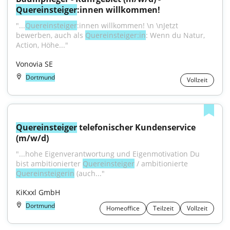
Quereinsteiger
:innen willkommen!
"...
Quereinsteiger
:innen willkommen! \n \nJetzt 
bewerben, auch als 
Quereinsteiger:in
: Wenn du Natur, 
Action, Höhe..."
Vonovia SE
Dortmund
Vollzeit
Quereinsteiger
 telefonischer Kundenservice 
(m/w/d)
"...hohe Eigenverantwortung und Eigenmotivation Du 
bist ambitionierter 
Quereinsteiger
 / ambitionierte 
Quereinsteigerin
 (auch..."
KiKxxl GmbH
Dortmund
Homeoffice
Teilzeit
Vollzeit