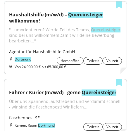
Haushaltshilfe (m/w/d) – 
Quereinsteiger
willkommen!
"...umorientieren? Werde Teil des Teams, 
Quereinsteiger
sind bei uns willkommen!Damit wir deine Bewerbung 
bearbeiten..."
Agentur für Haushaltshilfe GmbH
Dortmund
Homeoffice
Teilzeit
Vollzeit
Von 24.900,00 € bis 65.300,00 €
Fahrer / Kurier (m/w/d) - gerne 
Quereinsteiger
Über uns Spannend, aufstrebend und verdammt schnell 
- wir sind die flaschenpost! Wir liefern...
flaschenpost SE
Kamen, Raum
Dortmund
Teilzeit
Vollzeit