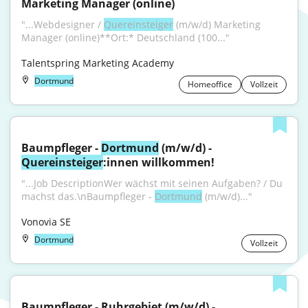
Marketing Manager (online)
"...Webdesigner / 
Quereinsteiger
 (m/w/d) Marketing 
Manager (online)**Ort:* Deutschland (100..."
Talentspring Marketing Academy
Dortmund
Homeoffice
Vollzeit
Baumpfleger - 
Dortmund
 (m/w/d) - 
Quereinsteiger
:innen willkommen!
"...Job DescriptionWer wächst mit seinen Aufgaben? / Du 
machst das.\nBaumpfleger - 
Dortmund
 (m/w/d)..."
Vonovia SE
Dortmund
Vollzeit
Baumpfleger - Ruhrgebiet (m/w/d) - 