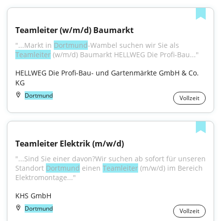
Teamleiter (w/m/d) Baumarkt
"...Markt in 
Dortmund
-Wambel suchen wir Sie als 
Teamleiter
 (w/m/d) Baumarkt HELLWEG Die Profi-Bau..."
HELLWEG Die Profi-Bau- und Gartenmärkte GmbH & Co. 
KG
Dortmund
Vollzeit
Teamleiter Elektrik (m/w/d)
"...Sind Sie einer davon?Wir suchen ab sofort für unseren 
Standort 
Dortmund
 einen 
Teamleiter
 (m/w/d) im Bereich 
Elektromontage..."
KHS GmbH
Dortmund
Vollzeit