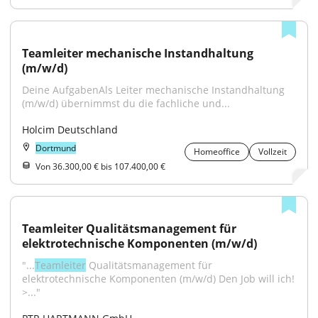
Teamleiter mechanische Instandhaltung 
(m/w/d)
Deine AufgabenAls Leiter mechanische Instandhaltung 
(m/w/d) übernimmst du die fachliche und...
Holcim Deutschland
Dortmund
Homeoffice
Vollzeit
Von 36.300,00 € bis 107.400,00 €
Teamleiter Qualitätsmanagement für 
elektrotechnische Komponenten (m/w/d)
"...
Teamleiter
 Qualitätsmanagement für 
elektrotechnische Komponenten (m/w/d) Den Job will ich! 
>..."