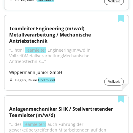
Vollzeit
Teamleiter Engineering (m/w/d) 
Metallverarbeitung / Mechanische 
Antriebstechnik
"...html 
Teamleiter
 Engineering(m/w/d in 
Vollzeit)MetallverarbeitungMechanische 
Antriebstechnik..."
Wippermann junior GmbH
Hagen, Raum
Dortmund
Vollzeit
Anlagenmechaniker SHK / Stellvertretender 
Teamleiter (m/w/d)
"...des 
Teamleiters
 auch Führung der 
gewerkeübergreifenden Mitarbeitenden auf den 