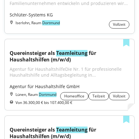
Familienunternehmen entwickeln und produzieren wir...
Schlüter-Systems KG
Iserlohn, Raum
Dortmund
Vollzeit
Quereinsteiger als 
Teamleitung
 für 
Haushaltshilfen (m/w/d)
Agentur für HaushaltshilfeDie Nr. 1 für professionelle 
Haushaltshilfe und Alltagsbegleitung in...
Agentur für Haushaltshilfe GmbH
Lünen, Raum
Dortmund
Homeoffice
Teilzeit
Vollzeit
Von 36.300,00 € bis 107.400,00 €
Quereinsteiger als 
Teamleitung
 für 
Haushaltshilfen (m/w/d)