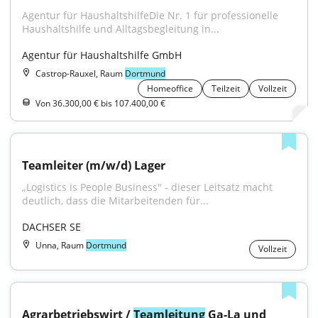
Agentur für HaushaltshilfeDie Nr. 1 für professionelle 
Haushaltshilfe und Alltagsbegleitung in...
Agentur für Haushaltshilfe GmbH
Castrop-Rauxel, Raum
Dortmund
Homeoffice
Teilzeit
Vollzeit
Von 36.300,00 € bis 107.400,00 €
Teamleiter (m/w/d) Lager
„Logistics is People Business" - dieser Leitsatz macht 
deutlich, dass die Mitarbeitenden für...
DACHSER SE
Unna, Raum
Dortmund
Vollzeit
Agrarbetriebswirt / 
Teamleitung
 Ga-La und 