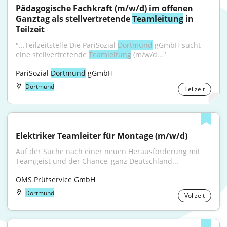
Pädagogische Fachkraft (m/w/d) im offenen 
Ganztag als stellvertretende 
Teamleitung
 in 
Teilzeit
"...Teilzeitstelle Die PariSozial 
Dortmund
 gGmbH sucht 
eine stellvertretende 
Teamleitung
 (m/w/d..."
PariSozial 
Dortmund
 gGmbH
Dortmund
Teilzeit
Elektriker Teamleiter für Montage (m/w/d)
Auf der Suche nach einer neuen Herausforderung mit 
Teamgeist und der Chance, ganz Deutschland...
OMS Prüfservice GmbH
Dortmund
Vollzeit