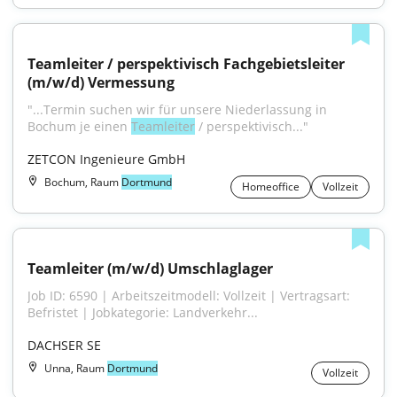
Teamleiter / perspektivisch Fachgebietsleiter 
(m/w/d) Vermessung
"...Termin suchen wir für unsere Niederlassung in 
Bochum je einen 
Teamleiter
 / perspektivisch..."
ZETCON Ingenieure GmbH
Bochum, Raum
Dortmund
Homeoffice
Vollzeit
Teamleiter (m/w/d) Umschlaglager
Job ID: 6590 | Arbeitszeitmodell: Vollzeit | Vertragsart: 
Befristet | Jobkategorie: Landverkehr...
DACHSER SE
Unna, Raum
Dortmund
Vollzeit