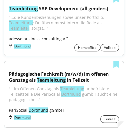
Teamleitung
 SAP Development (all genders)
"...die Kundenbeziehungen sowie unser Portfolio. 
Teamleitung
: Du übernimmst intern die Rolle als 
Teamleiter
, sorgst..."
adesso business consulting AG
Dortmund
Homeoffice
Vollzeit
Pädagogische Fachkraft (m/w/d) im offenen 
Ganztag als 
Teamleitung
 in Teilzeit
"...im Offenen Ganztag als 
Teamleitung
 unbefristete 
Teilzeitstelle Die PariSozial 
Dortmund
 gGmbH sucht eine 
pädagogische..."
PariSozial 
Dortmund
 gGmbH
Dortmund
Teilzeit