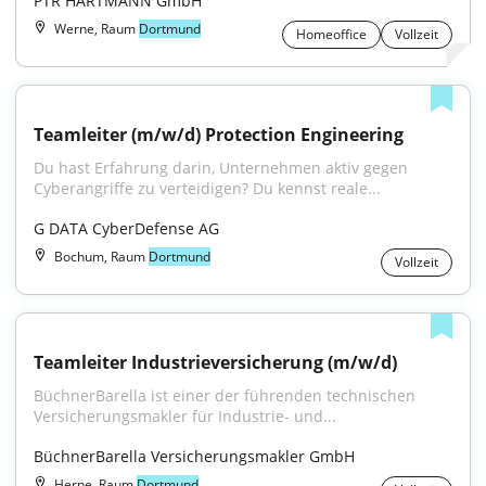
PTR HARTMANN GmbH
Werne, Raum
Dortmund
Homeoffice
Vollzeit
Teamleiter (m/w/d) Protection Engineering
Du hast Erfahrung darin, Unternehmen aktiv gegen 
Cyberangriffe zu verteidigen? Du kennst reale...
G DATA CyberDefense AG
Bochum, Raum
Dortmund
Vollzeit
Teamleiter Industrieversicherung (m/w/d)
BüchnerBarella ist einer der führenden technischen 
Versicherungsmakler für Industrie- und...
BüchnerBarella Versicherungsmakler GmbH
Herne, Raum
Dortmund