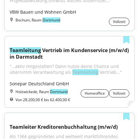
Projektabwicklung (m/w/d), Vollzeit unbefristet..."
VBW Bauen und Wohnen GmbH
Bochum, Raum
Dortmund
Vollzeit
Teamleitung
 Vertrieb im Kundenservice (m/w/d) 
in Darmstadt
"...aktiv mitgestalten? Dann nutze deine Chance und 
übernimm Verantwortung als 
Teamleitung
 Vertrieb..."
Sonepar Deutschland GmbH
Holzwickede, Raum
Dortmund
Homeoffice
Vollzeit
Von 28.200,00 € bis 62.400,00 €
Teamleiter Kreditorenbuchhaltung (m/w/d)
Als 1966 gegründetes und weltweit marktführendes 