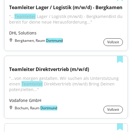
Teamleiter Lager / Logistik (m/w/d) - Bergkamen
"...
Teamleiter
 Lager / Logistik (m/w/d) - BergkamenBist du 
bereit für deine neue Herausforderung..."
DHL Solutions
Bergkamen, Raum
Dortmund
Vollzeit
Teamleiter Direktvertrieb (m/w/d)
"...von morgen gestalten. Wir suchen als Unterstützung 
einen 
Teamleiter
 Direktvertrieb (m/w/d) Bring Deinen 
potenziellen..."
Vodafone GmbH
Bochum, Raum
Dortmund
Vollzeit