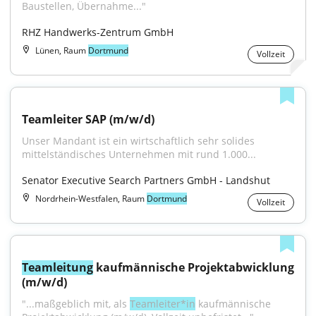
Baustellen, Übernahme..."
RHZ Handwerks-Zentrum GmbH
Lünen, Raum
Dortmund
Vollzeit
Teamleiter SAP (m/w/d)
Unser Mandant ist ein wirtschaftlich sehr solides 
mittelständisches Unternehmen mit rund 1.000...
Senator Executive Search Partners GmbH - Landshut
Nordrhein-Westfalen, Raum
Dortmund
Vollzeit
Teamleitung
 kaufmännische Projektabwicklung 
(m/w/d)
"...maßgeblich mit, als 
Teamleiter*in
 kaufmännische 