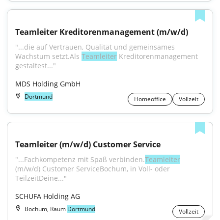
Teamleiter Kreditorenmanagement (m/w/d)
"...die auf Vertrauen, Qualität und gemeinsames 
Wachstum setzt.Als 
Teamleiter
 Kreditorenmanagement 
gestaltest..."
MDS Holding GmbH
Dortmund
Homeoffice
Vollzeit
Teamleiter (m/w/d) Customer Service
"...Fachkompetenz mit Spaß verbinden.
Teamleiter
(m/w/d) Customer ServiceBochum, in Voll- oder 
TeilzeitDeine..."
SCHUFA Holding AG
Bochum, Raum
Dortmund
Vollzeit