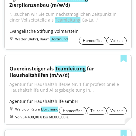
Zierpflanzenbau (m/w/d)
"...suchen wir Sie zum nächstmöglichen Zeitpunkt in 
einer Vollzeitstelle als 
Teamleitung
 Ga-La..."
Evangelische Stiftung Volmarstein
Wetter (Ruhr), Raum
Dortmund
Homeoffice
Vollzeit
Quereinsteiger als 
Teamleitung
 für 
Haushaltshilfen (m/w/d)
Agentur für HaushaltshilfeDie Nr. 1 für professionelle 
Haushaltshilfe und Alltagsbegleitung in...
Agentur für Haushaltshilfe GmbH
Waltrop, Raum
Dortmund
Homeoffice
Teilzeit
Vollzeit
Von 34.400,00 € bis 68.000,00 €