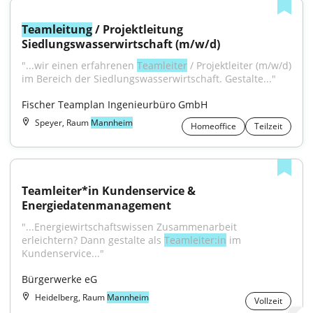
Teamleitung
 / Projektleitung 
Siedlungswasserwirtschaft (m/w/d)
"...wir einen erfahrenen 
Teamleiter
 / Projektleiter (m/w/d) 
im Bereich der Siedlungswasserwirtschaft. Gestalte..."
Fischer Teamplan Ingenieurbüro GmbH
Speyer, Raum
Mannheim
Homeoffice
Teilzeit
Teamleiter*in Kundenservice & 
Energiedatenmanagement
"...Energiewirtschaftswissen Zusammenarbeit 
erleichtern? Dann gestalte als 
Teamleiter:in
 im 
Kundenservice..."
Bürgerwerke eG
Heidelberg, Raum
Mannheim
Vollzeit