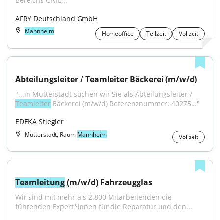
Bereichs CIVIL..."
AFRY Deutschland GmbH
Mannheim
Homeoffice
Teilzeit
Vollzeit
Abteilungsleiter / Teamleiter Bäckerei (m/w/d)
"...in Mutterstadt suchen wir Sie als Abteilungsleiter / 
Teamleiter
 Bäckerei (m/w/d) Referenznummer: 40275..."
EDEKA Stiegler
Mutterstadt, Raum
Mannheim
Vollzeit
Teamleitung
 (m/w/d) Fahrzeugglas
Wir sind mit mehr als 2.800 Mitarbeitenden die 
führenden Expert*innen für die Reparatur und den...