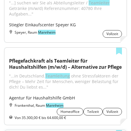
"...] suchen wir Sie als Abteilungsleiter / 
Teamleiter
Getränke (m/w/d) Referenznummer: 40780 Ihre 
Aufgaben..."
Stiegler Einkaufscenter Speyer KG
Speyer, Raum
Mannheim
Vollzeit
Pflegefachkraft als Teamleiter für 
Haushaltshilfen (m/w/d) – Alternative zur Pflege
"...in Deutschland.
Teamleitung
 ohne Stressfaktoren der 
Pflege – Mehr Zeit für Menschen, weniger Belastung für 
dich! Du liebst es..."
Agentur für Haushaltshilfe GmbH
Frankenthal, Raum
Mannheim
Homeoffice
Teilzeit
Vollzeit
Von 35.300,00 € bis 64.600,00 €