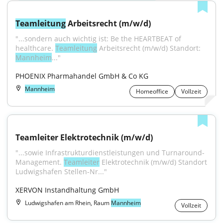
Teamleitung
 Arbeitsrecht (m/w/d)
"...sondern auch wichtig ist: Be the HEARTBEAT of 
healthcare. 
Teamleitung
 Arbeitsrecht (m/w/d) Standort: 
Mannheim
..."
PHOENIX Pharmahandel GmbH & Co KG
Mannheim
Homeoffice
Vollzeit
Teamleiter Elektrotechnik (m/w/d)
"...sowie Infrastrukturdienstleistungen und Turnaround-
Management. 
Teamleiter
 Elektrotechnik (m/w/d) Standort 
Ludwigshafen Stellen-Nr..."
XERVON Instandhaltung GmbH
Ludwigshafen am Rhein, Raum
Mannheim
Vollzeit