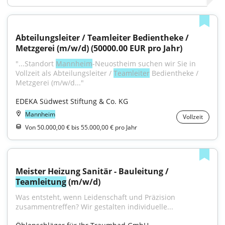
Abteilungsleiter / Teamleiter Bedientheke / 
Metzgerei (m/w/d) (50000.00 EUR pro Jahr)
"...Standort 
Mannheim
-Neuostheim suchen wir Sie in 
Vollzeit als Abteilungsleiter / 
Teamleiter
 Bedientheke / 
Metzgerei (m/w/d..."
EDEKA Südwest Stiftung & Co. KG
Mannheim
Vollzeit
Von 50.000,00 € bis 55.000,00 € pro Jahr
Meister Heizung Sanitär - Bauleitung / 
Teamleitung
 (m/w/d)
Was entsteht, wenn Leidenschaft und Präzision 
zusammentreffen? Wir gestalten individuelle...