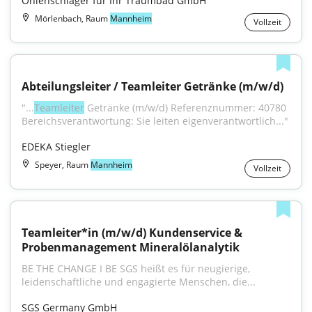
Öhlenschläger für Ihr Traumbad GmbH
Mörlenbach, Raum
Mannheim
Vollzeit
Abteilungsleiter / Teamleiter Getränke (m/w/d)
"...
Teamleiter
 Getränke (m/w/d) Referenznummer: 40780 
Bereichsverantwortung: Sie leiten eigenverantwortlich..."
EDEKA Stiegler
Speyer, Raum
Mannheim
Vollzeit
Teamleiter*in (m/w/d) Kundenservice & 
Probenmanagement Mineralölanalytik
BE THE CHANGE I BE SGS heißt es für neugierige, 
leidenschaftliche und engagierte Menschen, die...
SGS Germany GmbH