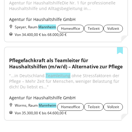
Agentur für HaushaltshilfeDie Nr. 1 für professionelle 
Haushaltshilfe und Alltagsbegleitung in...
Agentur für Haushaltshilfe GmbH
Speyer, Raum
Mannheim
Homeoffice
Teilzeit
Vollzeit
Von 34.400,00 € bis 68.000,00 €
Pflegefachkraft als Teamleiter für 
Haushaltshilfen (m/w/d) – Alternative zur Pflege
"...in Deutschland.
Teamleitung
 ohne Stressfaktoren der 
Pflege – Mehr Zeit für Menschen, weniger Belastung für 
dich! Du liebst es..."
Agentur für Haushaltshilfe GmbH
Worms, Raum
Mannheim
Homeoffice
Teilzeit
Vollzeit
Von 35.300,00 € bis 64.600,00 €