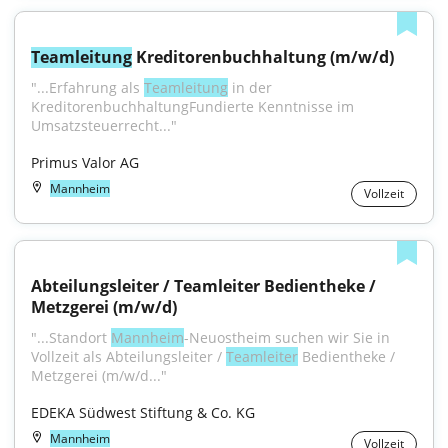
Teamleitung
 Kreditorenbuchhaltung (m/w/d)
"...Erfahrung als 
Teamleitung
 in der 
KreditorenbuchhaltungFundierte Kenntnisse im 
Umsatzsteuerrecht..."
Primus Valor AG
Mannheim
Vollzeit
Abteilungsleiter / Teamleiter Bedientheke / 
Metzgerei (m/w/d)
"...Standort 
Mannheim
-Neuostheim suchen wir Sie in 
Vollzeit als Abteilungsleiter / 
Teamleiter
 Bedientheke / 
Metzgerei (m/w/d..."
EDEKA Südwest Stiftung & Co. KG
Mannheim
Vollzeit