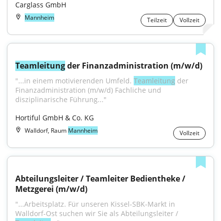
Carglass GmbH
Mannheim
Teilzeit
Vollzeit
Teamleitung
 der Finanzadministration (m/w/d)
"...in einem motivierenden Umfeld. 
Teamleitung
 der 
Finanzadministration (m/w/d) Fachliche und 
disziplinarische Führung..."
Hortiful GmbH & Co. KG
Walldorf, Raum
Mannheim
Vollzeit
Abteilungsleiter / Teamleiter Bedientheke / 
Metzgerei (m/w/d)
"...Arbeitsplatz. Für unseren Kissel-SBK-Markt in 
Walldorf-Ost suchen wir Sie als Abteilungsleiter / 