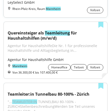
LeySelect GmbH
Rhein-Pfalz-Kreis, Raum
Mannheim
Vollzeit
Quereinsteiger als 
Teamleitung
 für 
Haushaltshilfen (m/w/d)
Agentur für HaushaltshilfeDie Nr. 1 für professionelle 
Haushaltshilfe und Alltagsbegleitung in...
Agentur für Haushaltshilfe GmbH
Mannheim
Homeoffice
Teilzeit
Vollzeit
Von 36.300,00 € bis 107.400,00 €
Teamleiter:in Tunnelbau 80-100% - Zürich
"...
TEAMLEITER:IN
 TUNNELBAU 80-100% - 
ZÜRICHStellenbeschreibungWerden Sie Teil unseres 