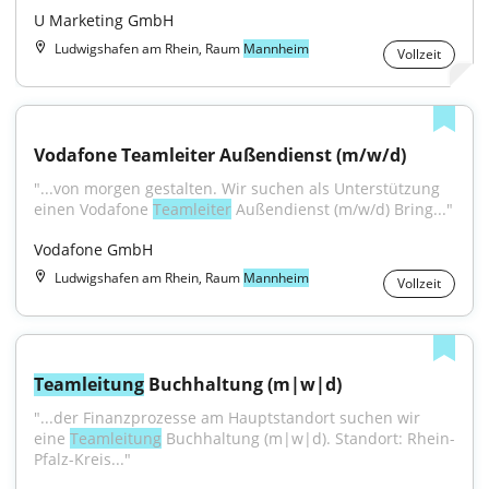
U Marketing GmbH
Ludwigshafen am Rhein, Raum
Mannheim
Vollzeit
Vodafone Teamleiter Außendienst (m/w/d)
"...von morgen gestalten. Wir suchen als Unterstützung 
einen Vodafone 
Teamleiter
 Außendienst (m/w/d) Bring..."
Vodafone GmbH
Ludwigshafen am Rhein, Raum
Mannheim
Vollzeit
Teamleitung
 Buchhaltung (m|w|d)
"...der Finanzprozesse am Hauptstandort suchen wir 
eine 
Teamleitung
 Buchhaltung (m|w|d). Standort: Rhein-
Pfalz-Kreis..."