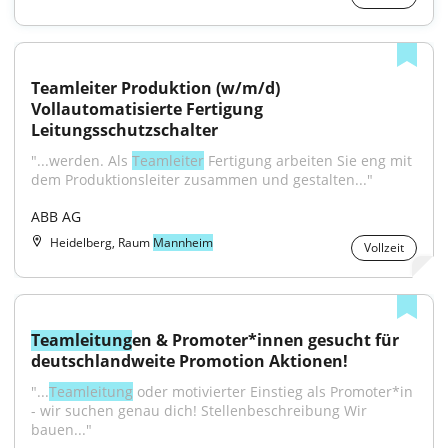
Teamleiter Produktion (w/m/d) 
Vollautomatisierte Fertigung 
Leitungsschutzschalter
"...werden. Als 
Teamleiter
 Fertigung arbeiten Sie eng mit 
dem Produktionsleiter zusammen und gestalten..."
ABB AG
Heidelberg, Raum
Mannheim
Vollzeit
Teamleitung
en & Promoter*innen gesucht für 
deutschlandweite Promotion Aktionen!
"...
Teamleitung
 oder motivierter Einstieg als Promoter*in 
- wir suchen genau dich! Stellenbeschreibung Wir 
bauen..."