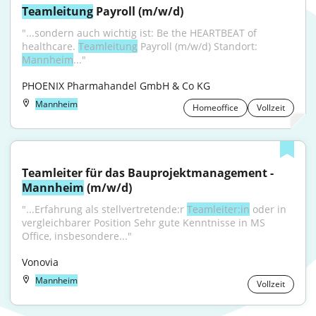
Teamleitung
 Payroll (m/w/d)
"...sondern auch wichtig ist: Be the HEARTBEAT of 
healthcare. 
Teamleitung
 Payroll (m/w/d) Standort: 
Mannheim
..."
PHOENIX Pharmahandel GmbH & Co KG
Mannheim
Homeoffice
Vollzeit
Teamleiter für das Bauprojektmanagement - 
Mannheim
 (m/w/d)
"...Erfahrung als stellvertretende:r 
Teamleiter:in
 oder in 
vergleichbarer Position Sehr gute Kenntnisse in MS 
Office, insbesondere..."
Vonovia
Mannheim
Vollzeit