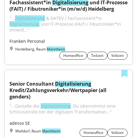
Fachassistent*in 
Digitalisierung
 und IT-Prozesse 
(FAIT) / Fibutroniker*in (m/w/d) Heidelberg
"...
Digitalisierung
 & DATEV / Fachassistent*in 
Digitalisierung
 und IT-Prozesse (FAIT) / Fibutroniker*in 
(m/w/d..."
Franken Personal
Heidelberg, Raum
Mannheim
Homeoffice
Teilzeit
Vollzeit
Senior Consultant 
Digitalisierung
Kredit/Zahlungsverkehr/Wertpapier (all 
genders)
"...Gestalte die 
Digitalisierung
: Du übernimmst eine 
Schlüsselrolle bei der digitalen Transformation..."
adesso SE
Walldorf, Raum
Mannheim
Homeoffice
Vollzeit