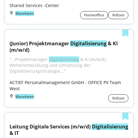
Shared Services -Center
Mannheim
Homeoffice
Vollzeit
(Junior) Projektmanager 
Digitalisierung
 & KI 
(m/w/d)
"...Projektmanager 
Digitalisierung
 & KI (m/w/d). 
Weiterentwicklung und Umsetzung der 
Digitalisierungsstrategie..."
ACTIEF Personalmanagement GmbH - OFFICE PV Team 
West
Mannheim
Vollzeit
Leitung Digitale Services (m/w/d) 
Digitalisierung
& IT