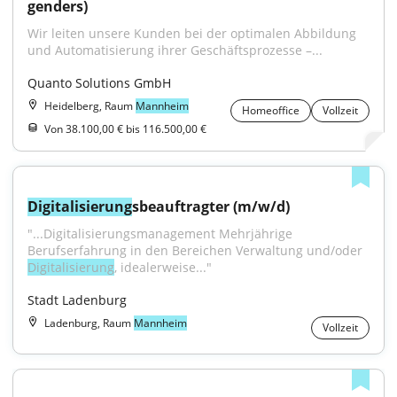
genders)
Wir leiten unsere Kunden bei der optimalen Abbildung 
und Automatisierung ihrer Geschäftsprozesse –...
Quanto Solutions GmbH
Heidelberg, Raum
Mannheim
Homeoffice
Vollzeit
Von 38.100,00 € bis 116.500,00 €
Digitalisierung
sbeauftragter (m/w/d)
"...Digitalisierungsmanagement Mehrjährige 
Berufserfahrung in den Bereichen Verwaltung und/oder 
Digitalisierung
, idealerweise..."
Stadt Ladenburg
Ladenburg, Raum
Mannheim
Vollzeit