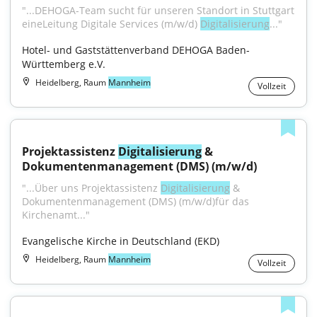
"...DEHOGA-Team sucht für unseren Standort in Stuttgart 
eineLeitung Digitale Services (m⁠/⁠w⁠/⁠d) 
Digitalisierung
..."
Hotel- und Gaststättenverband DEHOGA Baden-
Württemberg e.V.
Heidelberg, Raum
Mannheim
Vollzeit
Projektassistenz 
Digitalisierung
 & 
Dokumentenmanagement (DMS) (m/w/d)
"...Über uns Projektassistenz 
Digitalisierung
 & 
Dokumentenmanagement (DMS) (m/w/d)für das 
Kirchenamt..."
Evangelische Kirche in Deutschland (EKD)
Heidelberg, Raum
Mannheim
Vollzeit