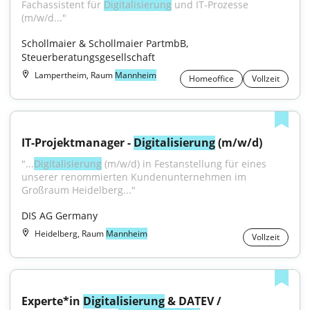
Fachassistent für 
Digitalisierung
 und IT-Prozesse 
(m/w/d..."
Schollmaier & Schollmaier PartmbB, 
Steuerberatungsgesellschaft
Lampertheim, Raum
Mannheim
Homeoffice
Vollzeit
IT-Projektmanager - 
Digitalisierung
 (m/w/d)
"...
Digitalisierung
 (m/w/d) in Festanstellung für eines 
unserer renommierten Kundenunternehmen im 
Großraum Heidelberg..."
DIS AG Germany
Heidelberg, Raum
Mannheim
Vollzeit
Experte*in 
Digitalisierung
 & DATEV / 