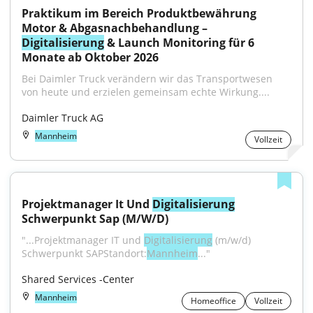
Praktikum im Bereich Produktbewährung 
Motor & Abgasnachbehandlung – 
Digitalisierung
 & Launch Monitoring für 6 
Monate ab Oktober 2026
Bei Daimler Truck verändern wir das Transportwesen 
von heute und erzielen gemeinsam echte Wirkung....
Daimler Truck AG
Mannheim
Vollzeit
Projektmanager It Und 
Digitalisierung
Schwerpunkt Sap (M/W/D)
"...Projektmanager IT und 
Digitalisierung
 (m/w/d) 
Schwerpunkt SAPStandort:
Mannheim
..."
Shared Services -Center
Mannheim
Homeoffice
Vollzeit