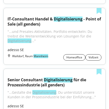
IT-Consultant Handel & 
Digitalisierung
 - Point of 
Sale (all genders)
"...und Presales-Aktivitäten. Portfolio entwickeln: Du 
treibst die Weiterentwicklung von Lösungen für die 
Digitalisierung
..."
adesso SE
Walldorf, Raum
Mannheim
Homeoffice
Vollzeit
Senior Consultant 
Digitalisierung
 für die 
Prozessindustrie (all genders)
"...Gestalte die 
Digitalisierung
: Du unterstützt unsere 
Kunden in der Prozessindustrie bei der Einführung..."
adesso SE