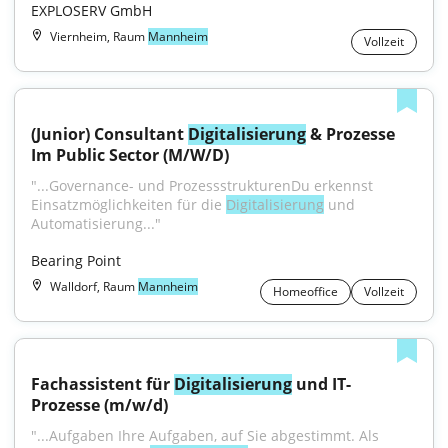
EXPLOSERV GmbH
Viernheim, Raum
Mannheim
Vollzeit
(Junior) Consultant 
Digitalisierung
 & Prozesse 
Im Public Sector (M/W/D)
"...Governance- und ProzessstrukturenDu erkennst 
Einsatzmöglichkeiten für die 
Digitalisierung
 und 
Automatisierung..."
Bearing Point
Walldorf, Raum
Mannheim
Homeoffice
Vollzeit
Fachassistent für 
Digitalisierung
 und IT-
Prozesse (m/w/d)
"...Aufgaben Ihre Aufgaben, auf Sie abgestimmt. Als 