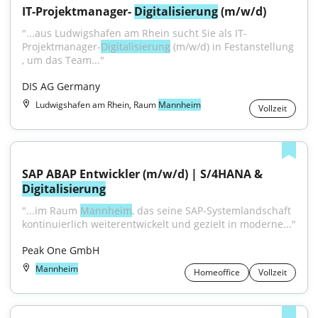
IT-Projektmanager- 
Digitalisierung
 (m/w/d)
"...aus Ludwigshafen am Rhein sucht Sie als IT-
Projektmanager-
Digitalisierung
 (m/w/d) in Festanstellung 
, um das Team..."
DIS AG Germany
Ludwigshafen am Rhein, Raum
Mannheim
Vollzeit
SAP ABAP Entwickler (m/w/d) | S/4HANA & 
Digitalisierung
"...im Raum 
Mannheim
, das seine SAP-Systemlandschaft 
kontinuierlich weiterentwickelt und gezielt in moderne..."
Peak One GmbH
Mannheim
Homeoffice
Vollzeit