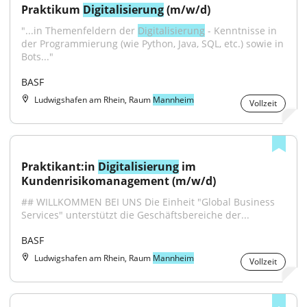
Praktikum 
Digitalisierung
 (m/w/d)
"...in Themenfeldern der 
Digitalisierung
 - Kenntnisse in 
der Programmierung (wie Python, Java, SQL, etc.) sowie in 
Bots..."
BASF
Ludwigshafen am Rhein, Raum
Mannheim
Vollzeit
Praktikant:in 
Digitalisierung
 im 
Kundenrisikomanagement (m/w/d)
## WILLKOMMEN BEI UNS Die Einheit "Global Business 
Services" unterstützt die Geschäftsbereiche der...
BASF
Ludwigshafen am Rhein, Raum
Mannheim
Vollzeit