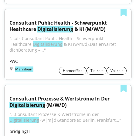
Consultant Public Health - Schwerpunkt 
Healthcare 
Digitalisierung
 & Ki (M/W/D)
"...als Consultant Public Health – Schwerpunkt 
Healthcare 
Digitalisierung
 & KI (w/m/d).Das erwartet 
dichBeratung –..."
PwC
Mannheim
Homeoffice
Teilzeit
Vollzeit
Consultant Prozesse & Wertströme In Der 
Digitalisierung
 (M/W/D)
"...Consultant Prozesse & Wertströme in der 
Digitalisierung
 (w|m|d)Standort(e): Berlin, Frankfurt..."
bridgingIT