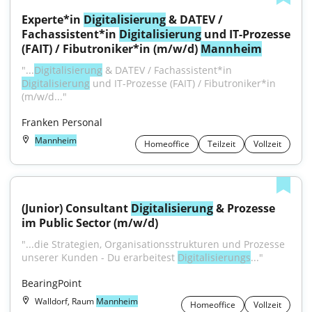
Experte*in 
Digitalisierung
 & DATEV / 
Fachassistent*in 
Digitalisierung
 und IT-Prozesse 
(FAIT) / Fibutroniker*in (m/w/d) 
Mannheim
"...
Digitalisierung
 & DATEV / Fachassistent*in 
Digitalisierung
 und IT-Prozesse (FAIT) / Fibutroniker*in 
(m/w/d..."
Franken Personal
Mannheim
Homeoffice
Teilzeit
Vollzeit
(Junior) Consultant 
Digitalisierung
 & Prozesse 
im Public Sector (m/w/d)
"...die Strategien, Organisationsstrukturen und Prozesse 
unserer Kunden - Du erarbeitest 
Digitalisierungs
..."
BearingPoint
Walldorf, Raum
Mannheim
Homeoffice
Vollzeit