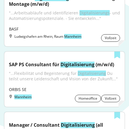
Montage (m/w/d)
"...Arbeitsabläufe und identifizieren 
Digitalisierungs
- und 
Automatisierungspotenziale. - Sie entwickeln..."
BASF
Ludwigshafen am Rhein, Raum
Mannheim
Vollzeit
SAP PS Consultant für 
Digitalisierung
 (m/w/d)
"...Flexibilität und Begeisterung für 
Digitalisierung
 Du 
teilst unsere Leidenschaft und Vision von der Zukunft..."
ORBIS SE
Mannheim
Homeoffice
Vollzeit
Manager / Consultant 
Digitalisierung
 (all 