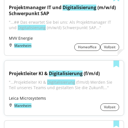
Projektmanager IT und 
Digitalisierung
 (m/w/d) 
Schwerpunkt SAP
"...## Das erwartet Sie bei uns: Als Projektmanager IT 
und 
Digitalisierung
 (m/w/d) Schwerpunkt SAP..."
MVV Energie
Mannheim
Homeoffice
Vollzeit
Projektleiter KI & 
Digitalisierung
 (f/m/d)
"...Projektleiter KI & 
Digitalisierung
 (f/m/d) Werden Sie 
Teil unseres Teams und gestalten Sie die Zukunft..."
Leica Microsystems
Mannheim
Vollzeit