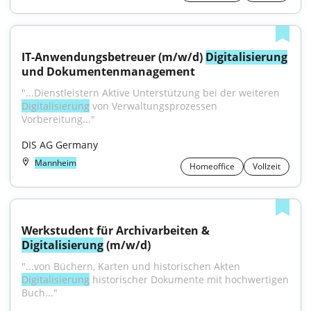
IT-Anwendungsbetreuer (m/w/d) 
Digitalisierung
und Dokumentenmanagement
"...Dienstleistern Aktive Unterstützung bei der weiteren 
Digitalisierung
 von Verwaltungsprozessen 
Vorbereitung..."
DIS AG Germany
Mannheim
Homeoffice
Vollzeit
Werkstudent für Archivarbeiten & 
Digitalisierung
 (m/w/d)
"...von Büchern, Karten und historischen Akten 
Digitalisierung
 historischer Dokumente mit hochwertigen 
Buch..."