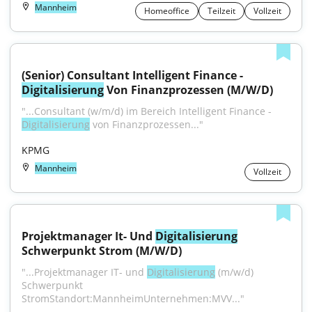
Mannheim
Homeoffice
Teilzeit
Vollzeit
(Senior) Consultant Intelligent Finance - 
Digitalisierung
 Von Finanzprozessen (M/W/D)
"...Consultant (w/m/d) im Bereich Intelligent Finance - 
Digitalisierung
 von Finanzprozessen..."
KPMG
Mannheim
Vollzeit
Projektmanager It- Und 
Digitalisierung
Schwerpunkt Strom (M/W/D)
"...Projektmanager IT- und 
Digitalisierung
 (m/w/d) 
Schwerpunkt 
StromStandort:MannheimUnternehmen:MVV..."