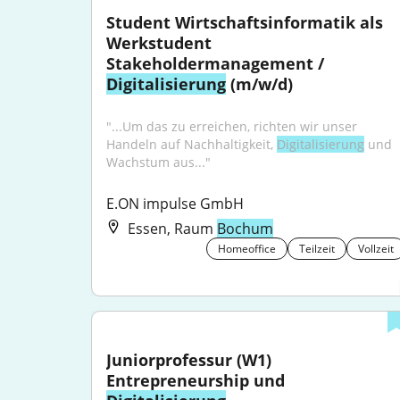
Student Wirtschaftsinformatik als 
Werkstudent 
Stakeholdermanagement / 
Digitalisierung
 (m/w/d)
"...Um das zu erreichen, richten wir unser 
Handeln auf Nachhaltigkeit, 
Digitalisierung
 und 
Wachstum aus..."
E.ON impulse GmbH
Essen, Raum
Bochum
Homeoffice
Teilzeit
Vollzeit
Juniorprofessur (W1) 
Entrepreneurship und 