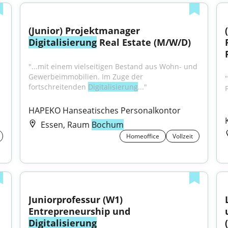
(Junior) Projektmanager 
Digitalisierung
 Real Estate (M/W/D)
"...mit einem vielseitigen Bestand aus Wohn- und 
Gewerbeimmobilien. Im Zuge der 
fortschreitenden 
Digitalisierung
..."
HAPEKO Hanseatisches Personalkontor
Essen, Raum
Bochum
Homeoffice
Vollzeit
nden & 
Juniorprofessur (W1) 
Entrepreneurship und 
Digitalisierung