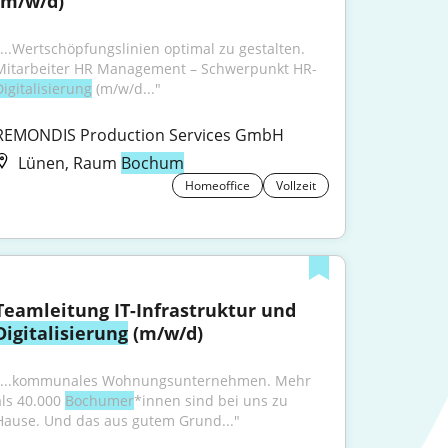
(m/w/d)
"...Wertschöpfungslinien optimal zu gestalten. 
Mitarbeiter HR Management – Schwerpunkt HR-
Digitalisierung
 (m/w/d..."
REMONDIS Production Services GmbH
Lünen, Raum
Bochum
Homeoffice
Vollzeit
Teamleitung IT-Infrastruktur und 
Digitalisierung
 (m/w/d)
"...kommunales Wohnungsunternehmen. Mehr 
als 40.000 
Bochumer
*innen sind bei uns zu 
Hause. Und das aus gutem Grund..."