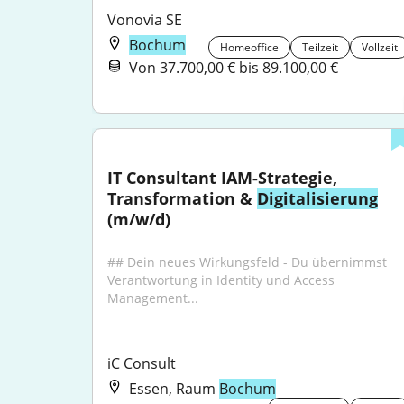
Vonovia SE
Bochum
Homeoffice
Teilzeit
Vollzeit
Von 37.700,00 € bis 89.100,00 €
IT Consultant IAM-Strategie, 
Transformation & 
Digitalisierung
(m/w/d)
## Dein neues Wirkungsfeld - Du übernimmst 
Verantwortung in Identity und Access 
Management...
iC Consult
Essen, Raum
Bochum