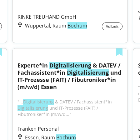
RINKE TREUHAND GmbH
Wuppertal, Raum
Bochum
Vollzeit
Experte*in 
Digitalisierung
 & DATEV / 
Fachassistent*in 
Digitalisierung
 und 
IT-Prozesse (FAIT) / Fibutroniker*in 
(m/w/d) Essen
"
"...
Digitalisierung
 & DATEV / Fachassistent*in 
Digitalisierung
 und IT-Prozesse (FAIT) / 
Fibutroniker*in (m/w/d..."
Franken Personal
Essen, Raum
Bochum