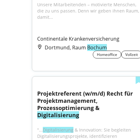
Unsere Mitarbeitenden – motivierte Menschen, 
die zu uns passen. Denn wir geben ihnen Raum, 
damit...
Continentale Krankenversicherung
Dortmund, Raum
Bochum
Homeoffice
Vollzeit
Projektreferent (w/m/d) Recht für 
Projektmanagement, 
Prozessoptimierung & 
Digitalisierung
"...
Digitalisierung
 & Innovation: Sie begleiten 
Digitalisierungsprojekte, identifizieren 