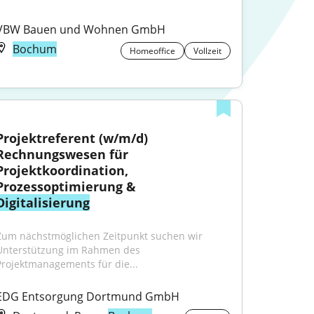
VBW Bauen und Wohnen GmbH
Bochum
Homeoffice
Vollzeit
Projektreferent (w/m/d) 
Rechnungswesen für 
Projektkoordination, 
Prozessoptimierung & 
Digitalisierung
Zum nächstmöglichen Zeitpunkt suchen wir 
Unterstützung im Rahmen des 
Projektmanagements für die...
EDG Entsorgung Dortmund GmbH