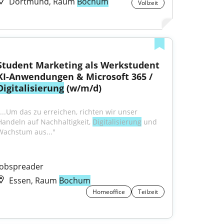
Dortmund, Raum
Bochum
Vollzeit
Student Marketing als Werkstudent 
KI-Anwendungen & Microsoft 365 / 
Digitalisierung
 (w/m/d)
"...Um das zu erreichen, richten wir unser 
Handeln auf Nachhaltigkeit, 
Digitalisierung
 und 
Wachstum aus..."
Jobspreader
Essen, Raum
Bochum
Homeoffice
Teilzeit