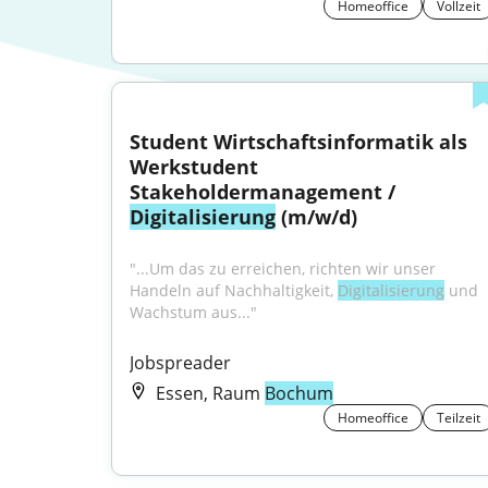
Homeoffice
Vollzeit
Student Wirtschaftsinformatik als 
Werkstudent 
Stakeholdermanagement / 
Digitalisierung
 (m/w/d)
"...Um das zu erreichen, richten wir unser 
Handeln auf Nachhaltigkeit, 
Digitalisierung
 und 
Wachstum aus..."
Jobspreader
Essen, Raum
Bochum
Homeoffice
Teilzeit