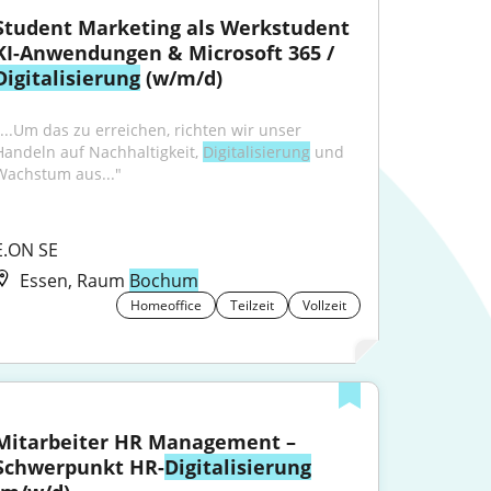
Student Marketing als Werkstudent 
KI-Anwendungen & Microsoft 365 / 
Digitalisierung
 (w/m/d)
"...Um das zu erreichen, richten wir unser 
Handeln auf Nachhaltigkeit, 
Digitalisierung
 und 
Wachstum aus..."
E.ON SE
Essen, Raum
Bochum
Homeoffice
Teilzeit
Vollzeit
Mitarbeiter HR Management – 
Schwerpunkt HR-
Digitalisierung