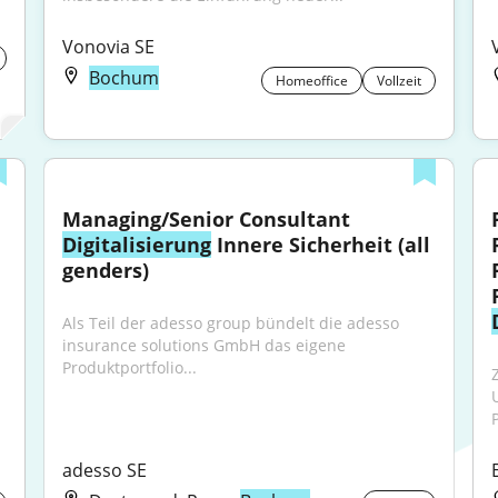
Vonovia SE
Bochum
Homeoffice
Vollzeit
Managing/Senior Consultant 
Digitalisierung
 Innere Sicherheit (all 
genders)
Als Teil der adesso group bündelt die adesso 
insurance solutions GmbH das eigene 
Produktportfolio...
adesso SE