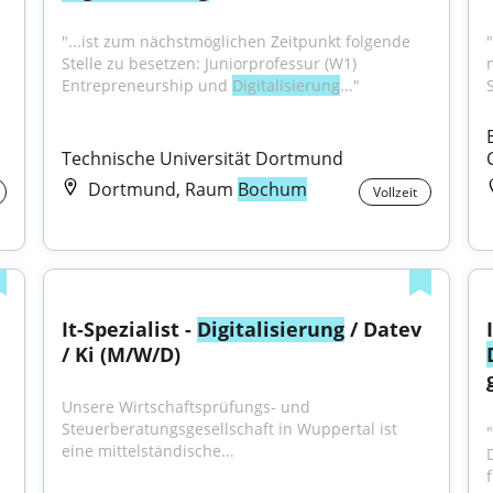
"...ist zum nächstmöglichen Zeitpunkt folgende 
Stelle zu besetzen: Juniorprofessur (W1) 
Entrepreneurship und 
Digitalisierung
..."
Technische Universität Dortmund
Dortmund, Raum
Bochum
Vollzeit
It-Spezialist - 
Digitalisierung
 / Datev 
/ Ki (M/W/D)
Unsere Wirtschaftsprüfungs- und 
Steuerberatungsgesellschaft in Wuppertal ist 
"
eine mittelständische...
f