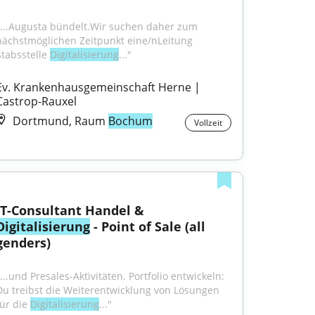
"...Augusta bündelt.Wir suchen daher zum 
nächstmöglichen Zeitpunkt eine/nLeitung 
Stabsstelle 
Digitalisierung
..."
Ev. Krankenhausgemeinschaft Herne | 
Castrop-Rauxel
Dortmund, Raum
Bochum
Vollzeit
IT-Consultant Handel & 
Digitalisierung
 - Point of Sale (all 
genders)
...und Presales-Aktivitäten. Portfolio entwickeln: 
Du treibst die Weiterentwicklung von Lösungen 
ür die 
Digitalisierung
..."