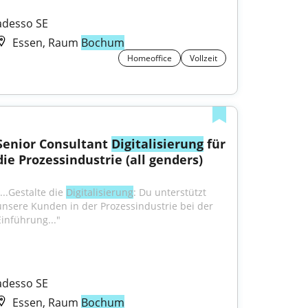
adesso SE
Essen, Raum
Bochum
Homeoffice
Vollzeit
Senior Consultant 
Digitalisierung
 für 
die Prozessindustrie (all genders)
...Gestalte die 
Digitalisierung
: Du unterstützt 
unsere Kunden in der Prozessindustrie bei der 
Einführung..."
adesso SE
Essen, Raum
Bochum