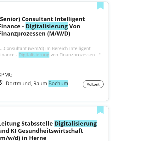
(Senior) Consultant Intelligent 
Finance - 
Digitalisierung
 Von 
Finanzprozessen (M/W/D)
"...Consultant (w/m/d) im Bereich Intelligent 
Finance - 
Digitalisierung
 von Finanzprozessen..."
KPMG
Dortmund, Raum
Bochum
Vollzeit
Leitung Stabsstelle 
Digitalisierung
und KI Gesundheitswirtschaft 
(m/w/d) in Herne