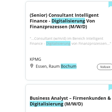
(Senior) Consultant Intelligent 
Finance - 
Digitalisierung
 Von 
Finanzprozessen (M/W/D)
"...Consultant (w/m/d) im Bereich Intelligent 
Finance - 
Digitalisierung
 von Finanzprozessen..."
KPMG
Essen, Raum
Bochum
Vollzeit
Business Analyst – Firmenku
Digitalisierung
 (M/W/D)