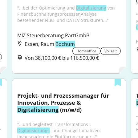
"...bei der Optimierung und 
Digitalisierung
 von 
FinanzbuchhaltungsprozessenAnalyse 
bestehender FiBu- und DATEV-Strukturen..."
MIZ Steuerberatung PartGmbB
Essen, Raum
Bochum
Homeoffice
Vollzeit
Von 38.100,00 € bis 116.500,00 €
Projekt- und Prozessmanager für 
Innovation, Prozesse & 
Digitalisierung
 (m/w/d)
"...und begleitest Transformations-, 
"
Digitalisierungs
- und Change-Initiativen, 
insbesondere die Einführung neuer..."