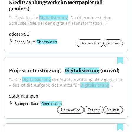
Kredit/Zahlungsverkehr/Wertpapier (all 
genders)
"...Gestalte die 
Digitalisierung
: Du übernimmst eine 
Schlüsselrolle bei der digitalen Transformation..."
adesso SE
Essen, Raum
Oberhausen
Homeoffice
Vollzeit
Projektunterstützung - 
Digitalisierung
 (m/w/d)
"...Die 
Digitalisierung
 der Stadtverwaltung aktiv gestalten 
– das ist die Aufgabe des Amtes für 
Digitalisierung
..."
Stadt Ratingen
Ratingen, Raum
Oberhausen
Homeoffice
Teilzeit
Vollzeit