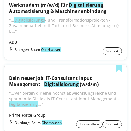
Werkstudent (m/w/d) für 
Digitalisierung
, 
Automatisierung & Maschinenanbindung
"...
Digitalisierungs
- und Transformationsprojekten - 
Zusammenarbeit mit Fach- und Business-Abteilungen (z. 
B..."
ABB
Ratingen, Raum
Oberhausen
Vollzeit
Dein neuer Job: IT-Consultant Input 
Management - 
Digitalisierung
 (w/d/m)
"...Wir bieten dir eine höchst abwechslungsreiche und 
spannende Stelle als IT-Consultant Input Management – 
Digitalisierung
..."
Prime Force Group
Duisburg, Raum
Oberhausen
Homeoffice
Vollzeit