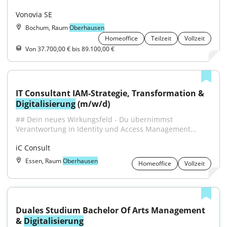
Vonovia SE
Bochum, Raum
Oberhausen
Homeoffice
Teilzeit
Vollzeit
Von 37.700,00 € bis 89.100,00 €
IT Consultant IAM-Strategie, Transformation & 
Digitalisierung
 (m/w/d)
## Dein neues Wirkungsfeld - Du übernimmst 
Verantwortung in Identity und Access Management...
iC Consult
Essen, Raum
Oberhausen
Homeoffice
Vollzeit
Duales Studium Bachelor Of Arts Management 
& 
Digitalisierung