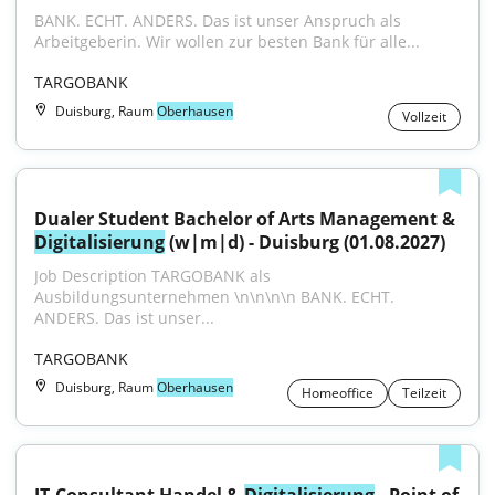
BANK. ECHT. ANDERS. Das ist unser Anspruch als 
Arbeitgeberin. Wir wollen zur besten Bank für alle...
TARGOBANK
Duisburg, Raum
Oberhausen
Vollzeit
Dualer Student Bachelor of Arts Management & 
Digitalisierung
 (w|m|d) - Duisburg (01.08.2027)
Job Description TARGOBANK als 
Ausbildungsunternehmen \n\n\n\n BANK. ECHT. 
ANDERS. Das ist unser...
TARGOBANK
Duisburg, Raum
Oberhausen
Homeoffice
Teilzeit