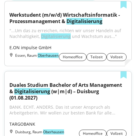
Werkstudent (m/w/d) Wirtschaftsinformatik - 
Prozessmanagement & 
Digitalisierung
"...Um das zu erreichen, richten wir unser Handeln auf 
Nachhaltigkeit, 
Digitalisierung
 und Wachstum aus..."
E.ON impulse GmbH
Essen, Raum
Oberhausen
Homeoffice
Teilzeit
Vollzeit
Duales Studium Bachelor of Arts Management 
& 
Digitalisierung
 (w|m|d) – Duisburg 
(01.08.2027)
BANK. ECHT. ANDERS. Das ist unser Anspruch als 
Arbeitgeberin. Wir wollen zur besten Bank für alle...
TARGOBANK
Duisburg, Raum
Oberhausen
Homeoffice
Vollzeit