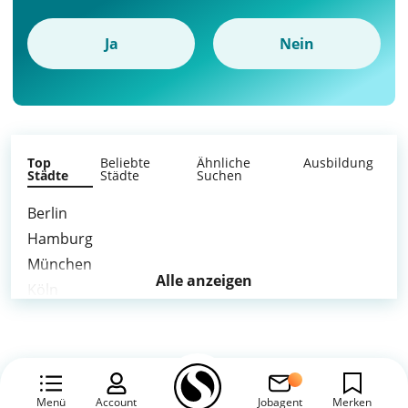
Ja
Nein
Top
Beliebte
Ähnliche
Ausbildung
Städte
Städte
Suchen
Berlin
Hamburg
München
Alle anzeigen
Köln
Frankfurt am Main
Stuttgart
Düsseldorf
Leipzig
Menü
Account
Jobagent
Merken