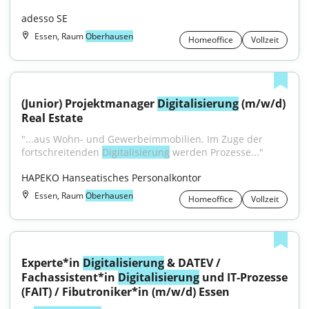
adesso SE
Essen, Raum
Oberhausen
Homeoffice
Vollzeit
(Junior) Projektmanager 
Digitalisierung
 (m/w/d) 
Real Estate
"...aus Wohn- und Gewerbeimmobilien. Im Zuge der 
fortschreitenden 
Digitalisierung
 werden Prozesse..."
HAPEKO Hanseatisches Personalkontor
Essen, Raum
Oberhausen
Homeoffice
Vollzeit
Experte*in 
Digitalisierung
 & DATEV / 
Fachassistent*in 
Digitalisierung
 und IT-Prozesse 
(FAIT) / Fibutroniker*in (m/w/d) Essen