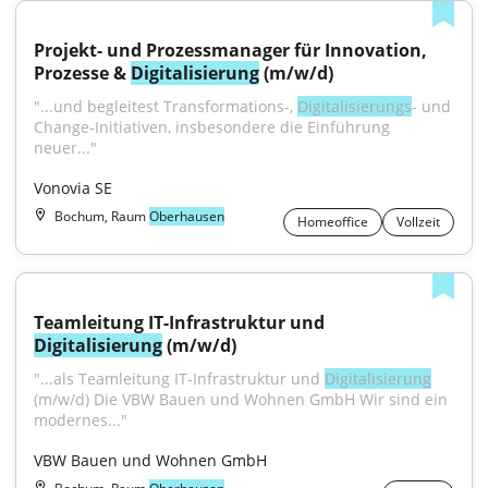
Projekt- und Prozessmanager für Innovation, 
Prozesse & 
Digitalisierung
 (m/w/d)
"...und begleitest Transformations-, 
Digitalisierungs
- und 
Change-Initiativen, insbesondere die Einführung 
neuer..."
Vonovia SE
Bochum, Raum
Oberhausen
Homeoffice
Vollzeit
Teamleitung IT-Infrastruktur und 
Digitalisierung
 (m/w/d)
"...als Teamleitung IT-Infrastruktur und 
Digitalisierung
(m/w/d) Die VBW Bauen und Wohnen GmbH Wir sind ein 
modernes..."
VBW Bauen und Wohnen GmbH