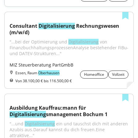
Consultant 
Digitalisierung
 Rechnungswesen 
(m/w/d)
"...bei der Optimierung und 
Digitalisierung
 von 
FinanzbuchhaltungsprozessenAnalyse bestehender FiBu- 
und DATEV-Strukturen..."
MIZ Steuerberatung PartGmbB
Essen, Raum
Oberhausen
Homeoffice
Vollzeit
Von 38.100,00 € bis 116.500,00 €
Ausbildung Kauffrau:mann für 
Digitalisierung
smanagement Bochum 1
"...und 
Digitalisierung
 ein und tauschst dich mit anderen 
Azubis aus.Darauf kannst du dich freuen.Eine 
attraktive..."