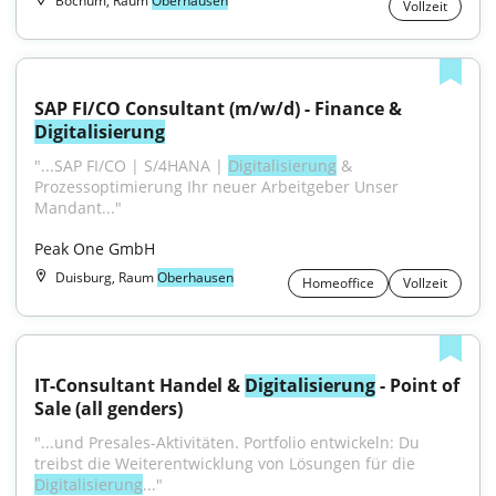
Bochum, Raum
Oberhausen
Vollzeit
SAP FI/CO Consultant (m/w/d) - Finance & 
Digitalisierung
"...SAP FI/CO | S/4HANA | 
Digitalisierung
 & 
Prozessoptimierung Ihr neuer Arbeitgeber Unser 
Mandant..."
Peak One GmbH
Duisburg, Raum
Oberhausen
Homeoffice
Vollzeit
IT-Consultant Handel & 
Digitalisierung
 - Point of 
Sale (all genders)
"...und Presales-Aktivitäten. Portfolio entwickeln: Du 
treibst die Weiterentwicklung von Lösungen für die 
Digitalisierung
..."