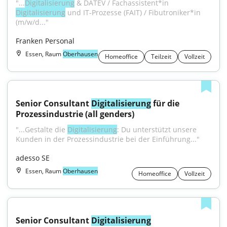
"...
Digitalisierung
 & DATEV / Fachassistent*in 
Digitalisierung
 und IT-Prozesse (FAIT) / Fibutroniker*in 
(m/w/d..."
Franken Personal
Essen, Raum
Oberhausen
Homeoffice
Teilzeit
Vollzeit
Senior Consultant 
Digitalisierung
 für die 
Prozessindustrie (all genders)
"...Gestalte die 
Digitalisierung
: Du unterstützt unsere 
Kunden in der Prozessindustrie bei der Einführung..."
adesso SE
Essen, Raum
Oberhausen
Homeoffice
Vollzeit
Senior Consultant 
Digitalisierung