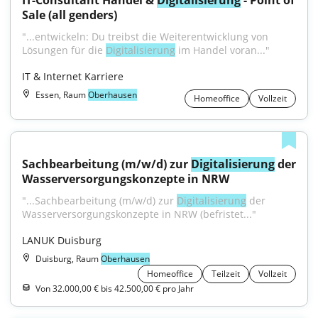
IT-Consultant Handel & 
Digitalisierung
 - Point of 
Sale (all genders)
"...entwickeln: Du treibst die Weiterentwicklung von 
Lösungen für die 
Digitalisierung
 im Handel voran..."
IT & Internet Karriere
Essen, Raum
Oberhausen
Homeoffice
Vollzeit
Sachbearbeitung (m/w/d) zur 
Digitalisierung
 der 
Wasserversorgungskonzepte in NRW
"...Sachbearbeitung (m/w/d) zur 
Digitalisierung
 der 
Wasserversorgungskonzepte in NRW (befristet..."
LANUK Duisburg
Duisburg, Raum
Oberhausen
Homeoffice
Teilzeit
Vollzeit
Von 32.000,00 € bis 42.500,00 € pro Jahr