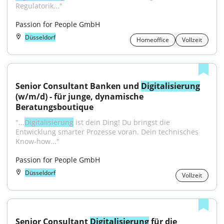
Regulatorik..."
Passion for People GmbH
Düsseldorf
Homeoffice
Vollzeit
Senior Consultant Banken und 
Digitalisierung
(w/m/d) - für junge, dynamische 
Beratungsboutique
"...
Digitalisierung
 ist dein Ding! Du bringst die 
Entwicklung smarter Prozesse voran. Dein technisches 
Know-how..."
Passion for People GmbH
Düsseldorf
Vollzeit
Senior Consultant 
Digitalisierung
 für die 