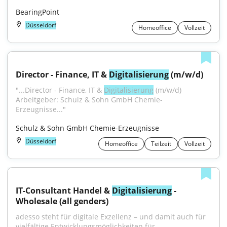
BearingPoint
Düsseldorf
Homeoffice
Vollzeit
Director - Finance, IT & 
Digitalisierung
 (m/w/d)
"...Director - Finance, IT & 
Digitalisierung
 (m/w/d) 
Arbeitgeber: Schulz & Sohn GmbH Chemie-
Erzeugnisse..."
Schulz & Sohn GmbH Chemie-Erzeugnisse
Düsseldorf
Homeoffice
Teilzeit
Vollzeit
IT-Consultant Handel & 
Digitalisierung
 - 
Wholesale (all genders)
adesso steht für digitale Exzellenz – und damit auch für 
vielfältige Entwicklungsmöglichkeiten für...