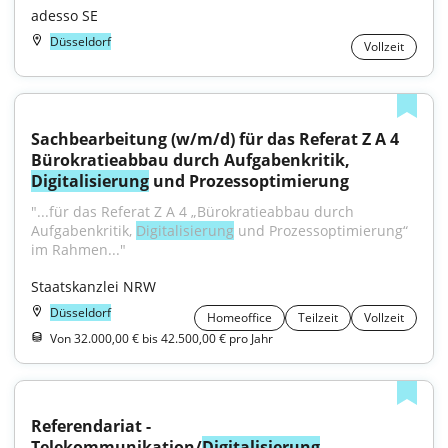
adesso SE
Düsseldorf
Vollzeit
Sachbearbeitung (w/m/d) für das Referat Z A 4 
Bürokratieabbau durch Aufgabenkritik, 
Digitalisierung
 und Prozessoptimierung
"...für das Referat Z A 4 „Bürokratieabbau durch 
Aufgabenkritik, 
Digitalisierung
 und Prozessoptimierung“ 
im Rahmen..."
Staatskanzlei NRW
Düsseldorf
Homeoffice
Teilzeit
Vollzeit
Von 32.000,00 € bis 42.500,00 € pro Jahr
Referendariat - 
Telekommunikation/
Digitalisierung