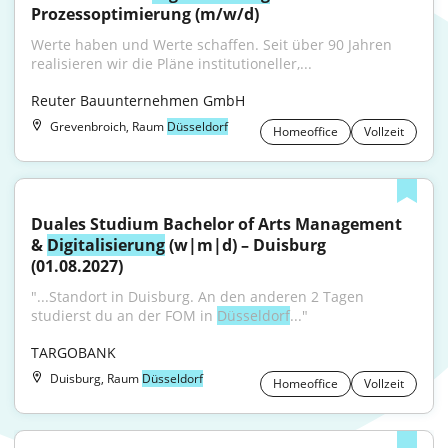
Prozessoptimierung (m/w/d)
Werte haben und Werte schaffen. Seit über 90 Jahren 
realisieren wir die Pläne institutioneller,...
Reuter Bauunternehmen GmbH
Grevenbroich, Raum
Düsseldorf
Homeoffice
Vollzeit
Duales Studium Bachelor of Arts Management 
& 
Digitalisierung
 (w|m|d) – Duisburg 
(01.08.2027)
"...Standort in Duisburg. An den anderen 2 Tagen 
studierst du an der FOM in 
Düsseldorf
..."
TARGOBANK
Duisburg, Raum
Düsseldorf
Homeoffice
Vollzeit