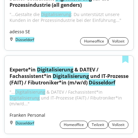
Prozessindustrie (all genders)
"...Gestalte die 
Digitalisierung
: Du unterstützt unsere 
Kunden in der Prozessindustrie bei der Einführung..."
adesso SE
Düsseldorf
Homeoffice
Vollzeit
Experte*in 
Digitalisierung
 & DATEV / 
Fachassistent*in 
Digitalisierung
 und IT-Prozesse 
(FAIT) / Fibutroniker*in (m/w/d) 
Düsseldorf
"...
Digitalisierung
 & DATEV / Fachassistent*in 
Digitalisierung
 und IT-Prozesse (FAIT) / Fibutroniker*in 
(m/w/d..."
Franken Personal
Düsseldorf
Homeoffice
Teilzeit
Vollzeit