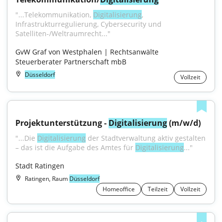
"...Telekommunikation, 
Digitalisierung
, 
Infrastrukturregulierung, Cybersecurity und 
Satelliten-/Weltraumrecht..."
GvW Graf von Westphalen | Rechtsanwälte 
Steuerberater Partnerschaft mbB
Düsseldorf
Vollzeit
Projektunterstützung - 
Digitalisierung
 (m/w/d)
"...Die 
Digitalisierung
 der Stadtverwaltung aktiv gestalten 
– das ist die Aufgabe des Amtes für 
Digitalisierung
..."
Stadt Ratingen
Ratingen, Raum
Düsseldorf
Homeoffice
Teilzeit
Vollzeit