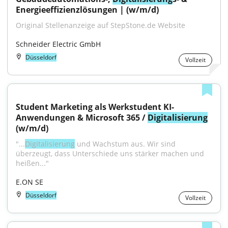
Energieeffizienzlösungen | (w/m/d)
Original Stellenanzeige auf StepStone.de Website
Schneider Electric GmbH
Düsseldorf
Vollzeit
Student Marketing als Werkstudent KI-
Anwendungen & Microsoft 365 / 
Digitalisierung
(w/m/d)
"...
Digitalisierung
 und Wachstum aus. Wir sind 
überzeugt, dass Unterschiede uns stärker machen und 
heißen..."
E.ON SE
Düsseldorf
Vollzeit