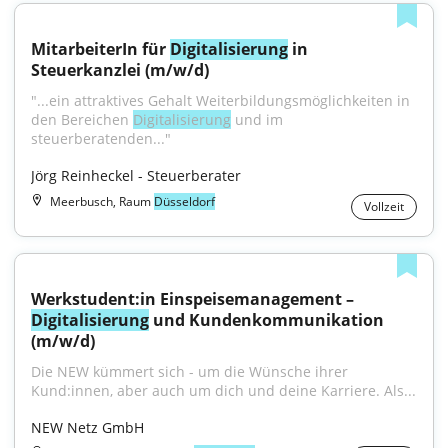
MitarbeiterIn für 
Digitalisierung
 in 
Steuerkanzlei (m/w/d)
"...ein attraktives Gehalt Weiterbildungsmöglichkeiten in 
den Bereichen 
Digitalisierung
 und im 
steuerberatenden..."
Jörg Reinheckel - Steuerberater
Meerbusch, Raum
Düsseldorf
Vollzeit
Werkstudent:in Einspeisemanagement – 
Digitalisierung
 und Kundenkommunikation 
(m/w/d)
Die NEW kümmert sich - um die Wünsche ihrer 
Kund:innen, aber auch um dich und deine Karriere. Als...
NEW Netz GmbH