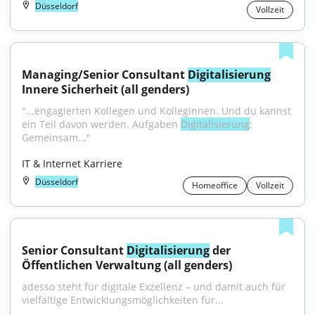
Düsseldorf
Vollzeit
Managing/Senior Consultant 
Digitalisierung
Innere Sicherheit (all genders)
"...engagierten Kollegen und Kolleginnen. Und du kannst 
ein Teil davon werden. Aufgaben 
Digitalisierung
: 
Gemeinsam..."
IT & Internet Karriere
Düsseldorf
Homeoffice
Vollzeit
Senior Consultant 
Digitalisierung
 der 
Öffentlichen Verwaltung (all genders)
adesso steht für digitale Exzellenz – und damit auch für 
vielfältige Entwicklungsmöglichkeiten für...