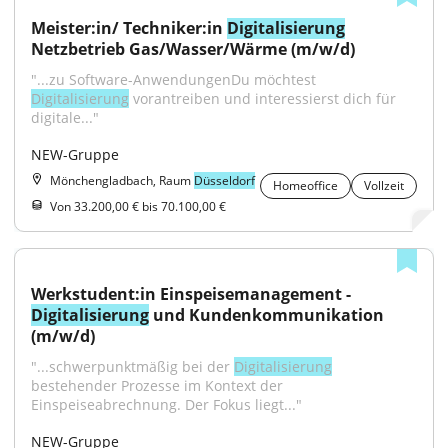
Meister:in/ Techniker:in 
Digitalisierung
Netzbetrieb Gas/Wasser/Wärme (m/w/d)
"...zu Software-AnwendungenDu möchtest 
Digitalisierung
 vorantreiben und interessierst dich für 
digitale..."
NEW-Gruppe
Mönchengladbach, Raum
Düsseldorf
Homeoffice
Vollzeit
Von 33.200,00 € bis 70.100,00 €
Werkstudent:in Einspeisemanagement - 
Digitalisierung
 und Kundenkommunikation 
(m/w/d)
"...schwerpunktmäßig bei der 
Digitalisierung
bestehender Prozesse im Kontext der 
Einspeiseabrechnung. Der Fokus liegt..."
NEW-Gruppe