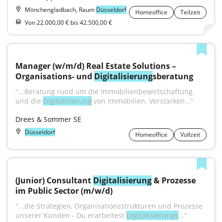
Mönchengladbach, Raum
Düsseldorf
Homeoffice
Teilzeit
Von 22.000,00 € bis 42.500,00 €
Manager (w/m/d) Real Estate Solutions – 
Organisations- und 
Digitalisierung
sberatung
"...Beratung rund um die Immobilienbewirtschaftung 
und die 
Digitalisierung
 von Immobilien. Verstärken..."
Drees & Sommer SE
Düsseldorf
Homeoffice
Vollzeit
(Junior) Consultant 
Digitalisierung
 & Prozesse 
im Public Sector (m/w/d)
"...die Strategien, Organisationsstrukturen und Prozesse 
unserer Kunden - Du erarbeitest 
Digitalisierungs
..."