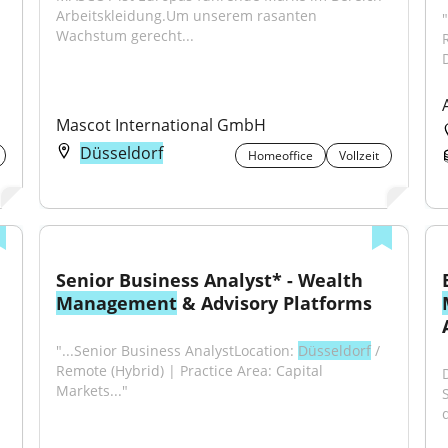
Arbeitskleidung.Um unserem rasanten 
"
Wachstum gerecht...
Mascot International GmbH
Düsseldorf
Homeoffice
Vollzeit
Senior Business Analyst* - Wealth 
Management
 & Advisory Platforms
"...Senior Business AnalystLocation: 
Düsseldorf
 / 
Remote (Hybrid) | Practice Area: Capital 
Markets..."
d