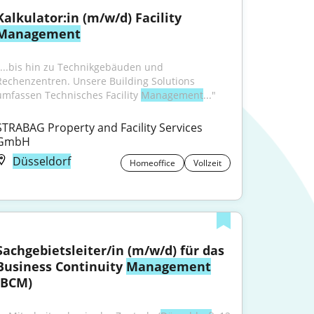
Kalkulator:in (m/w/d) Facility 
Management
"...bis hin zu Technikgebäuden und 
Rechenzentren. Unsere Building Solutions 
umfassen Technisches Facility 
Management
..."
STRABAG Property and Facility Services 
GmbH
Düsseldorf
Homeoffice
Vollzeit
Sachgebietsleiter/in (m/w/d) für das 
Business Continuity 
Management
(BCM)