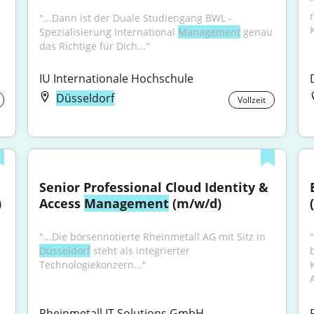
"...Dann ist der Duale Studiengang BWL - 
Spezialisierung International 
Management
 genau 
das Richtige für Dich..."
IU Internationale Hochschule
Düsseldorf
Vollzeit
Senior Professional Cloud Identity & 
 
Access 
Management
 (m/w/d)
"...Die börsennotierte Rheinmetall AG mit Sitz in 
Düsseldorf
 steht als integrierter 
Technologiekonzern..."
Rheinmetall IT Solutions GmbH