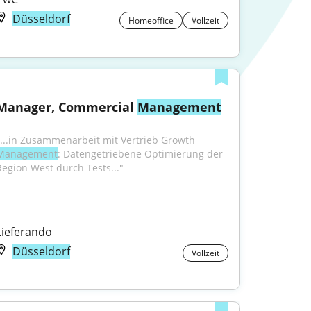
Düsseldorf
Homeoffice
Vollzeit
Manager, Commercial 
Management
"...in Zusammenarbeit mit Vertrieb Growth 
Management
: Datengetriebene Optimierung der 
Region West durch Tests..."
Lieferando
Düsseldorf
Vollzeit