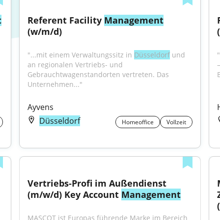
t
Referent Facility 
Management
(w/m/d)
"...mit einem Verwaltungssitz in 
Düsseldorf
 und 
"
an regionalen Vertriebs- und 
Gebrauchtwagenstandorten vertreten. Das 
Unternehmen..."
Ayvens
Düsseldorf
Homeoffice
Vollzeit
Vertriebs-Profi im Außendienst 
(m/w/d) Key Account 
Management
MASCOT ist Europas führende Marke im Bereich 