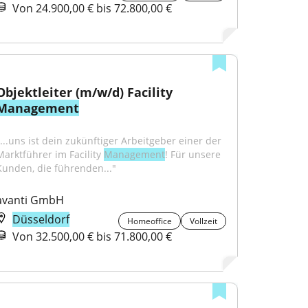
Von 24.900,00 € bis 72.800,00 €
Objektleiter (m/w/d) Facility 
Management
"...uns ist dein zukünftiger Arbeitgeber einer der 
Marktführer im Facility 
Management
! Für unsere 
Kunden, die führenden..."
avanti GmbH
Düsseldorf
Homeoffice
Vollzeit
Von 32.500,00 € bis 71.800,00 €