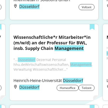
Düsseldorf
Vollzeit
 
Wissenschaftliche*r Mitarbeiter*in 
(m/w/d) an der Professur für BWL, 
insb. Supply Chain 
Management
"...
Düsseldorf
 Dezernat Personal 
hhu.deWirtschaftswissenschaften, 
Management
, 
Verwaltung Wissenschaftlicher..."
Heinrich-Heine-Universität 
Düsseldorf
Düsseldorf
Homeoffice
Teilzeit