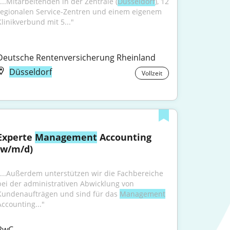
"...Mitarbeitenden in der Zentrale (
Düsseldorf
), 12 
regionalen Service-Zentren und einem eigenem 
Klinikverbund mit 5..."
Deutsche Rentenversicherung Rheinland
Düsseldorf
Vollzeit
Experte 
Management
 Accounting 
(w/m/d)
"...Außerdem unterstützen wir die Fachbereiche 
bei der administrativen Abwicklung von 
Kundenaufträgen und sind für das 
Management
Accounting..."
PwC