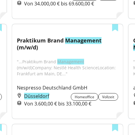
Von 34.000,00 € bis 69.600,00 €
Praktikum Brand 
Management
(m/w/d)
"...Praktikum Brand 
Management
(m/w/d)Company: Nestlé Health ScienceLocation: 
Frankfurt am Main, DE..."
Nespresso Deutschland GmbH
Düsseldorf
Homeoffice
Vollzeit
Von 3.600,00 € bis 33.100,00 €