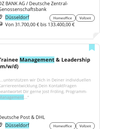
DZ BANK AG / Deutsche Zentral-
Genossenschaftsbank
Düsseldorf
Homeoffice
Vollzeit
Von 31.700,00 € bis 133.400,00 €
Trainee 
Management
 & Leadership 
(m/w/d)
"...unterstützen wir Dich in Deiner individuellen 
Karriereentwicklung.Dein KontaktFragen 
beantwortet Dir gerne Jost Fröling, Programm-
Management
..."
Deutsche Post & DHL
Düsseldorf
Homeoffice
Vollzeit