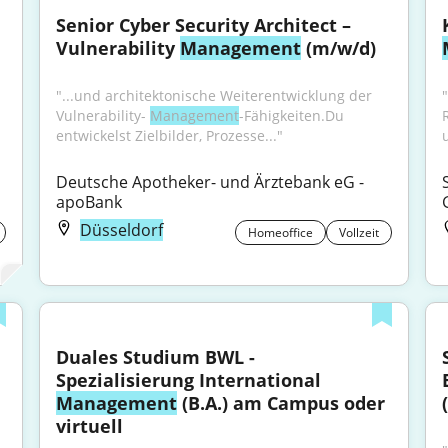
Senior Cyber Security Architect – 
Vulnerability 
Management
 (m/w/d)
"...und architektonische Weiterentwicklung der 
Vulnerability- 
Management
-Fähigkeiten.Du 
entwickelst Zielbilder, Prozesse..."
Deutsche Apotheker- und Ärztebank eG - 
apoBank
Düsseldorf
Homeoffice
Vollzeit
Duales Studium BWL - 
Spezialisierung International 
Management
 (B.A.) am Campus oder 
virtuell