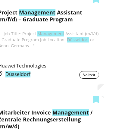
Project 
Management
 Assistant 
(m/f/d) – Graduate Program
...Job Title: Project 
Management
 Assistant (m/f/d) 
– Graduate Program Job Location: 
Düsseldorf
 or 
Bonn, Germany..."
Huawei Technologies
Düsseldorf
Vollzeit
Mitarbeiter Invoice 
Management
 / 
Zentrale Rechnungserstellung 
(m/w/d)