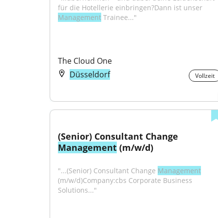
für die Hotellerie einbringen?Dann ist unser 
Management
 Trainee..."
The Cloud One
Düsseldorf
Vollzeit
(Senior) Consultant Change 
Management
 (m/w/d)
"...(Senior) Consultant Change 
Management
(m/w/d)Company:cbs Corporate Business 
Solutions..."