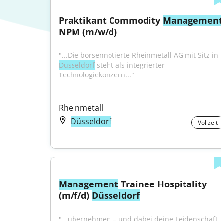
Praktikant Commodity 
Managemen
NPM (m/w/d)
"...Die börsennotierte Rheinmetall AG mit Sitz in 
Düsseldorf
 steht als integrierter 
Technologiekonzern..."
Rheinmetall
Düsseldorf
Vollzeit
Management
 Trainee Hospitality 
(m/f/d) 
Düsseldorf
"...übernehmen – und dabei deine Leidenschaft 