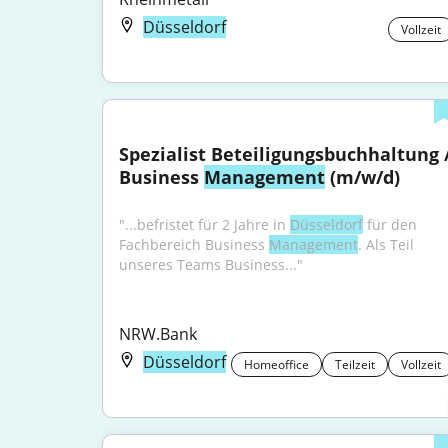
Düsseldorf
Vollzeit
Spezialist Beteiligungsbuchhaltung /
Business 
Management
 (m/w/d)
"...befristet für 2 Jahre in 
Düsseldorf
 für den 
Fachbereich Business 
Management
. Als Teil 
unseres Teams Business..."
NRW.Bank
Düsseldorf
Homeoffice
Teilzeit
Vollzeit