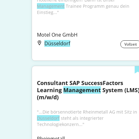
Management
 Trainee Programm genau dein 
Einstieg..."
Motel One GmbH
Düsseldorf
Vollzeit
Consultant SAP SuccessFactors 
Learning 
Management
 System (LMS)
(m/w/d)
"...Die börsennotierte Rheinmetall AG mit Sitz in 
Düsseldorf
 steht als integrierter 
Technologiekonzern..."
Rheinmetall