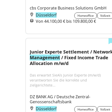
cbs Corporate Business Solutions GmbH
Düsseldorf
Homeoffice
Vollzeit
Von 44.100,00 € bis 109.800,00 €
Management
 / Fixed Income Trade 
Allocation m/w/d
Das erwartet SieAls Junior Experte (m/w/d) 
verantworten Sie die korrekte und 
zielgerichtete...
DZ BANK AG / Deutsche Zentral-
Genossenschaftsbank
Düsseldorf
Homeoffice
Vollzeit