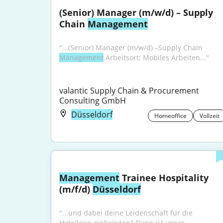
(Senior) Manager (m/w/d) – Supply 
Chain 
Management
"...(Senior) Manager (m/w/d) –Supply Chain 
Management
 Arbeitsort: Mobiles Arbeiten..."
valantic Supply Chain & Procurement 
Consulting GmbH
Düsseldorf
Homeoffice
Vollzeit
Management
 Trainee Hospitality 
(m/f/d) 
Düsseldorf
"...und dabei deine Leidenschaft für die 
Hotellerie einbringen? Dann ist unser 