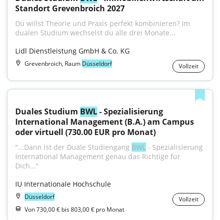
Standort Grevenbroich 2027
Du willst Theorie und Praxis perfekt kombinieren? Im 
dualen Studium wechselst du alle drei Monate...
Lidl Dienstleistung GmbH & Co. KG
Grevenbroich, Raum
Düsseldorf
Vollzeit
Duales Studium 
BWL
 - Spezialisierung 
International Management (B.A.) am Campus 
oder virtuell (730.00 EUR pro Monat)
"...Dann ist der Duale Studiengang 
BWL
 - Spezialisierung 
International Management genau das Richtige für 
Dich..."
IU Internationale Hochschule
Düsseldorf
Vollzeit
Von 730,00 € bis 803,00 € pro Monat