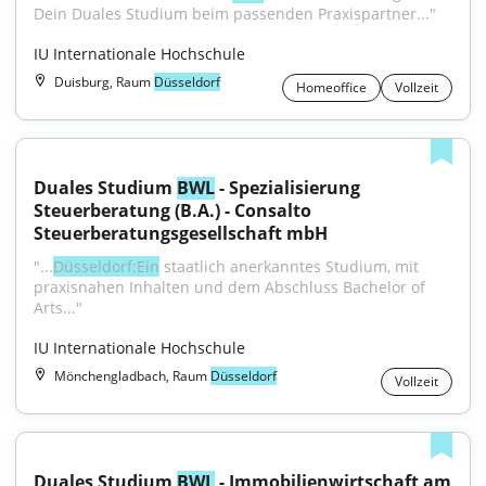
Dein Duales Studium beim passenden Praxispartner..."
IU Internationale Hochschule
Duisburg, Raum
Düsseldorf
Homeoffice
Vollzeit
Duales Studium 
BWL
 - Spezialisierung 
Steuerberatung (B.A.) - Consalto 
Steuerberatungsgesellschaft mbH
"...
Düsseldorf:Ein
 staatlich anerkanntes Studium, mit 
praxisnahen Inhalten und dem Abschluss Bachelor of 
Arts..."
IU Internationale Hochschule
Mönchengladbach, Raum
Düsseldorf
Vollzeit
Duales Studium 
BWL
 - Immobilienwirtschaft am 