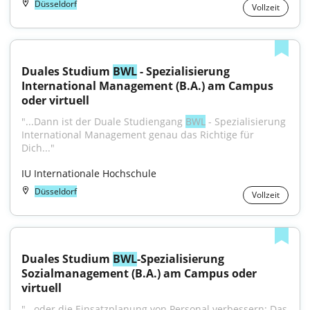
Düsseldorf
Vollzeit
Duales Studium 
BWL
 - Spezialisierung 
International Management (B.A.) am Campus 
oder virtuell
"...Dann ist der Duale Studiengang 
BWL
 - Spezialisierung 
International Management genau das Richtige für 
Dich..."
IU Internationale Hochschule
Düsseldorf
Vollzeit
Duales Studium 
BWL
-Spezialisierung 
Sozialmanagement (B.A.) am Campus oder 
virtuell
"...oder die Einsatzplanung von Personal verbessern: Das 