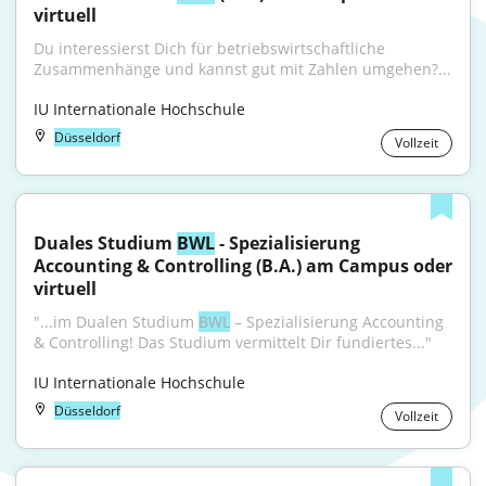
virtuell
Du interessierst Dich für betriebswirtschaftliche 
Zusammenhänge und kannst gut mit Zahlen umgehen?...
IU Internationale Hochschule
Düsseldorf
Vollzeit
Duales Studium 
BWL
 - Spezialisierung 
Accounting & Controlling (B.A.) am Campus oder 
virtuell
"...im Dualen Studium 
BWL
 – Spezialisierung Accounting 
& Controlling! Das Studium vermittelt Dir fundiertes..."
IU Internationale Hochschule
Düsseldorf
Vollzeit