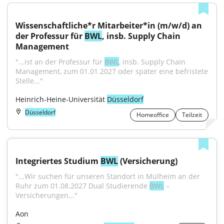
Wissenschaftliche*r Mitarbeiter*in (m/w/d) an 
der Professur für 
BWL
, insb. Supply Chain 
Management
"...ist an der Professur für 
BWL
, insb. Supply Chain 
Management, zum 01.01.2027 oder später eine befristete 
Stelle..."
Heinrich-Heine-Universität 
Düsseldorf
Düsseldorf
Homeoffice
Teilzeit
Integriertes Studium 
BWL
 (Versicherung)
"...Wir suchen für unseren Standort in Mülheim an der 
Ruhr zum 01.08.2027 Dual Studierende 
BWL
 – 
Versicherungen..."
Aon