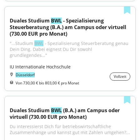
Duales Studium 
BWL
 - Spezialisierung 
Steuerberatung (B.A.) am Campus oder virtuell 
(730.00 EUR pro Monat)
"...Studium 
BWL
 - Spezialisierung Steuerberatung genau 
Dein Ding. Dabei eignest Du Dir sowohl 
grundlegendes..."
IU Internationale Hochschule
Düsseldorf
Vollzeit
Von 730,00 € bis 803,00 € pro Monat
Duales Studium 
BWL
 (B.A.) am Campus oder 
virtuell (730.00 EUR pro Monat)
Du interessierst Dich für betriebswirtschaftliche 
Zusammenhänge und kannst gut mit Zahlen umgehen?...