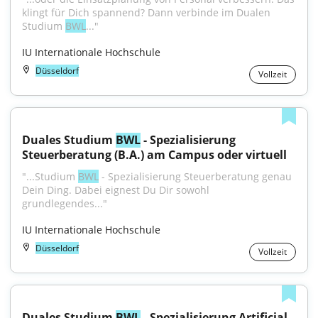
klingt für Dich spannend? Dann verbinde im Dualen 
Studium 
BWL
..."
IU Internationale Hochschule
Düsseldorf
Vollzeit
Duales Studium 
BWL
 - Spezialisierung 
Steuerberatung (B.A.) am Campus oder virtuell
"...Studium 
BWL
 - Spezialisierung Steuerberatung genau 
Dein Ding. Dabei eignest Du Dir sowohl 
grundlegendes..."
IU Internationale Hochschule
Düsseldorf
Vollzeit
Duales Studium 
BWL
 - Spezialisierung Artificial 