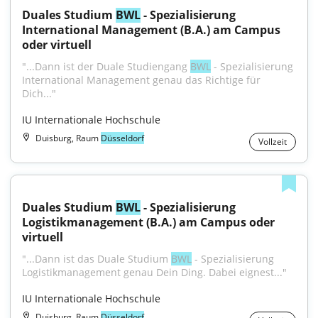
Duales Studium 
BWL
 - Spezialisierung 
International Management (B.A.) am Campus 
oder virtuell
"...Dann ist der Duale Studiengang 
BWL
 - Spezialisierung 
International Management genau das Richtige für 
Dich..."
IU Internationale Hochschule
Duisburg, Raum
Düsseldorf
Vollzeit
Duales Studium 
BWL
 - Spezialisierung 
Logistikmanagement (B.A.) am Campus oder 
virtuell
"...Dann ist das Duale Studium 
BWL
 - Spezialisierung 
Logistikmanagement genau Dein Ding. Dabei eignest..."
IU Internationale Hochschule
Duisburg, Raum
Düsseldorf