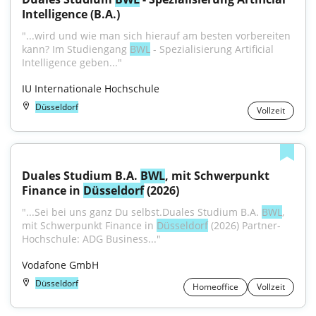
Intelligence (B.A.)
"...wird und wie man sich hierauf am besten vorbereiten 
kann? Im Studiengang 
BWL
 - Spezialisierung Artificial 
Intelligence geben..."
IU Internationale Hochschule
Düsseldorf
Vollzeit
Duales Studium B.A. 
BWL
, mit Schwerpunkt 
Finance in 
Düsseldorf
 (2026)
"...Sei bei uns ganz Du selbst.Duales Studium B.A. 
BWL
, 
mit Schwerpunkt Finance in 
Düsseldorf
 (2026) Partner-
Hochschule: ADG Business..."
Vodafone GmbH
Düsseldorf
Homeoffice
Vollzeit