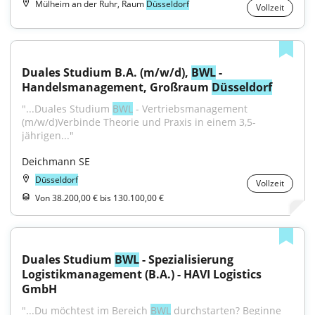
Mülheim an der Ruhr, Raum
Düsseldorf
Vollzeit
Duales Studium B.A. (m/w/d), 
BWL
 - 
Handelsmanagement, Großraum 
Düsseldorf
"...Duales Studium 
BWL
 - Vertriebsmanagement 
(m/w/d)Verbinde Theorie und Praxis in einem 3,5-
jährigen..."
Deichmann SE
Düsseldorf
Vollzeit
Von 38.200,00 € bis 130.100,00 €
Duales Studium 
BWL
 - Spezialisierung 
Logistikmanagement (B.A.) - HAVI Logistics 
GmbH
"...Du möchtest im Bereich 
BWL
 durchstarten? Beginne 