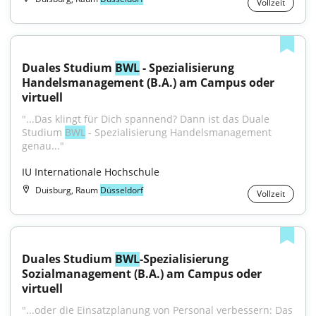
Vollzeit
Duales Studium 
BWL
 - Spezialisierung 
Handelsmanagement (B.A.) am Campus oder 
virtuell
"...Das klingt für Dich spannend? Dann ist das Duale 
Studium 
BWL
 - Spezialisierung Handelsmanagement 
genau..."
IU Internationale Hochschule
Duisburg, Raum
Düsseldorf
Vollzeit
Duales Studium 
BWL
-Spezialisierung 
Sozialmanagement (B.A.) am Campus oder 
virtuell
"...oder die Einsatzplanung von Personal verbessern: Das 