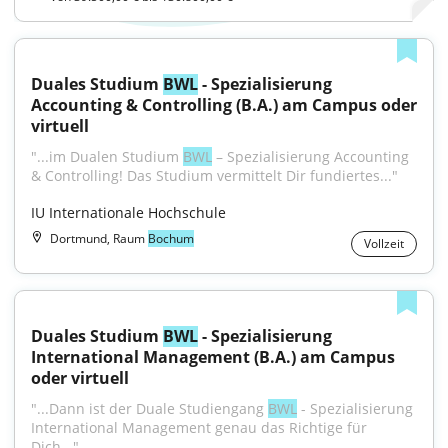
Duales Studium 
BWL
 - Spezialisierung 
Accounting & Controlling (B.A.) am Campus oder 
virtuell
"...im Dualen Studium 
BWL
 – Spezialisierung Accounting 
& Controlling! Das Studium vermittelt Dir fundiertes..."
IU Internationale Hochschule
Dortmund, Raum
Bochum
Vollzeit
Duales Studium 
BWL
 - Spezialisierung 
International Management (B.A.) am Campus 
oder virtuell
"...Dann ist der Duale Studiengang 
BWL
 - Spezialisierung 
International Management genau das Richtige für 
Dich..."