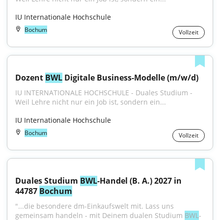
IU Internationale Hochschule
Bochum
Vollzeit
Dozent 
BWL
 Digitale Business-Modelle (m/w/d)
IU INTERNATIONALE HOCHSCHULE - Duales Studium - 
Weil Lehre nicht nur ein Job ist, sondern ein...
IU Internationale Hochschule
Bochum
Vollzeit
Duales Studium 
BWL
-Handel (B. A.) 2027 in 
44787 
Bochum
"...die besondere dm-Einkaufswelt mit. Lass uns 
gemeinsam handeln - mit Deinem dualen Studium 
BWL
-