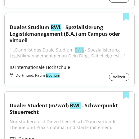
Duales Studium 
BWL
 - Spezialisierung 
Logistikmanagement (B.A.) am Campus oder 
virtuell
"...Dann ist das Duale Studium 
BWL
 - Spezialisierung 
Logistikmanagement genau Dein Ding. Dabei eignest..."
IU Internationale Hochschule
Dortmund, Raum
Bochum
Vollzeit
Dualer Student (m/w/d) 
BWL
 - Schwerpunkt 
Steuerrecht
Nur studieren ist Dir zu theoretisch?Dann verbinde 
Theorie und Praxis optimal und starte mit einem...
ETL-Gruppe