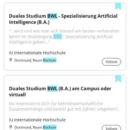
Duales Studium 
BWL
 - Spezialisierung Artificial 
Intelligence (B.A.)
"...wird und wie man sich hierauf am besten vorbereiten 
kann? Im Studiengang 
BWL
 - Spezialisierung Artificial 
Intelligence geben..."
IU Internationale Hochschule
Dortmund, Raum
Bochum
Vollzeit
Duales Studium 
BWL
 (B.A.) am Campus oder 
virtuell
Du interessierst Dich für betriebswirtschaftliche 
Zusammenhänge und kannst gut mit Zahlen umgehen?...
IU Internationale Hochschule
Dortmund, Raum
Bochum
Vollzeit