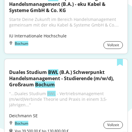
Handelsmanagement (B.A.) - eku Kabel & 
Systeme GmbH & Co. KG
Starte Deine Zukunft im Bereich Handelsmanagement 
gemeinsam mit der eku Kabel & Systeme GmbH & Co....
IU Internationale Hochschule
Bochum
Vollzeit
Duales Studium 
BWL
 (B.A.) Schwerpunkt 
Handelsmanagement - Studierende (m/w/d), 
Großraum 
Bochum
"...Duales Studium 
BWL
 - Vertriebsmanagement 
(m/w/d)Verbinde Theorie und Praxis in einem 3,5-
jährigen..."
Deichmann SE
Bochum
Vollzeit
Von 39.500,00 € bis 130.800,00 €