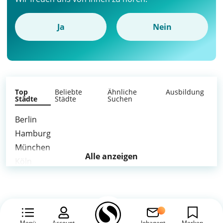
Ja
Nein
Top
Beliebte
Ähnliche
Ausbildung
Städte
Städte
Suchen
Berlin
Hamburg
München
Alle anzeigen
Köln
Frankfurt am Main
Stuttgart
Düsseldorf
Leipzig
Menü
Account
Jobagent
Merken