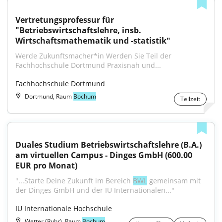
Vertretungsprofessur für 
"Betriebswirtschaftslehre, insb. 
Wirtschaftsmathematik und -statistik"
Werde Zukunftsmacher*in Werden Sie Teil der 
Fachhochschule Dortmund Praxisnah und...
Fachhochschule Dortmund
Dortmund, Raum
Bochum
Teilzeit
Duales Studium Betriebswirtschaftslehre (B.A.) 
am virtuellen Campus - Dinges GmbH (600.00 
EUR pro Monat)
"...Starte Deine Zukunft im Bereich 
BWL
 gemeinsam mit 
der Dinges GmbH und der IU Internationalen..."
IU Internationale Hochschule
Wetter (Ruhr), Raum
Bochum