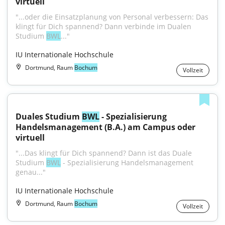
virtuell
"...oder die Einsatzplanung von Personal verbessern: Das 
klingt für Dich spannend? Dann verbinde im Dualen 
Studium 
BWL
..."
IU Internationale Hochschule
Dortmund, Raum
Bochum
Vollzeit
Duales Studium 
BWL
 - Spezialisierung 
Handelsmanagement (B.A.) am Campus oder 
virtuell
"...Das klingt für Dich spannend? Dann ist das Duale 
Studium 
BWL
 - Spezialisierung Handelsmanagement 
genau..."
IU Internationale Hochschule
Dortmund, Raum
Bochum
Vollzeit