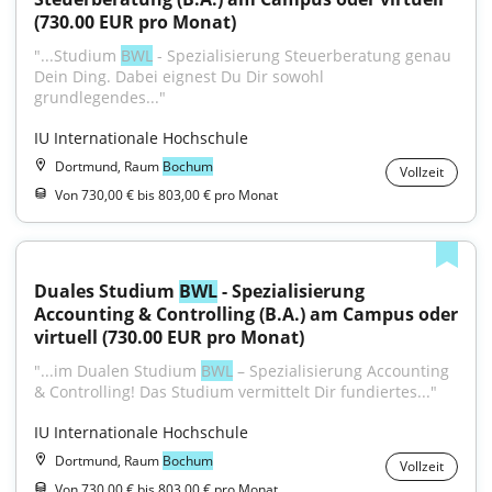
(730.00 EUR pro Monat)
"...Studium 
BWL
 - Spezialisierung Steuerberatung genau 
Dein Ding. Dabei eignest Du Dir sowohl 
grundlegendes..."
IU Internationale Hochschule
Dortmund, Raum
Bochum
Vollzeit
Von 730,00 € bis 803,00 € pro Monat
Duales Studium 
BWL
 - Spezialisierung 
Accounting & Controlling (B.A.) am Campus oder 
virtuell (730.00 EUR pro Monat)
"...im Dualen Studium 
BWL
 – Spezialisierung Accounting 
& Controlling! Das Studium vermittelt Dir fundiertes..."
IU Internationale Hochschule
Dortmund, Raum
Bochum
Vollzeit
Von 730,00 € bis 803,00 € pro Monat