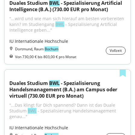
Duales Studium 
BWL
 - Spezialisierung Artificial 
Intelligence (B.A.) (730.00 EUR pro Monat)
"...wird und wie man sich hierauf am besten vorbereiten 
kann? Im Studiengang 
BWL
 - Spezialisierung Artificial 
Intelligence geben..."
IU Internationale Hochschule
Dortmund, Raum
Bochum
Vollzeit
Von 730,00 € bis 803,00 € pro Monat
Duales Studium 
BWL
 - Spezialisierung 
Handelsmanagement (B.A.) am Campus oder 
virtuell (730.00 EUR pro Monat)
"...Das klingt für Dich spannend? Dann ist das Duale 
Studium 
BWL
 - Spezialisierung Handelsmanagement 
genau..."
IU Internationale Hochschule