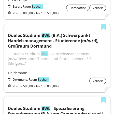
Essen, Raum
Bochum
Homeoffice
Vollzeit
Von 35.000,00 € bis 105.500,00 €
Duales Studium 
BWL
 (B.A.) Schwerpunkt 
Handelsmanagement - Studierende (m/w/d), 
Großraum Dortmund
"...Duales Studium 
BWL
 - Vertriebsmanagement 
(m/w/d)Verbinde Theorie und Praxis in einem 3,5-
jährigen..."
Deichmann SE
Dortmund, Raum
Bochum
Vollzeit
Von 39.500,00 € bis 130.800,00 €
Duales Studium 
BWL
 - Spezialisierung 
Steuerberatung (B.A.) am Campus oder virtuell 