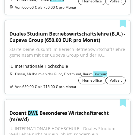
Homeoffice
Vollzeit
Von 600,00 € bis 750,00 € pro Monat
Duales Studium Betriebswirtschaftslehre (B.A.) - 
Cupeva Group (650.00 EUR pro Monat)
Starte Deine Zukunft im Bereich Betriebswirtschaftslehre 
gemeinsam mit der Cupeva Group und der IU...
IU Internationale Hochschule
Essen, Mülheim an der Ruhr, Dortmund, Raum
Bochum
Homeoffice
Vollzeit
Von 650,00 € bis 715,00 € pro Monat
Dozent 
BWL
 Besonderes Wirtschaftsrecht 
(m/w/d)
IU INTERNATIONALE HOCHSCHULE - Duales Studium - 
Weil Lehre nicht nur ein Job ist, sondern ein...