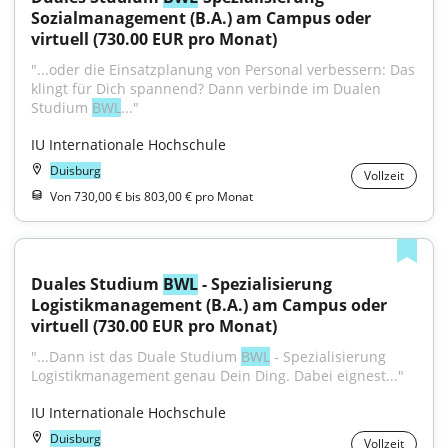
Sozialmanagement (B.A.) am Campus oder 
virtuell (730.00 EUR pro Monat)
"...oder die Einsatzplanung von Personal verbessern: Das 
klingt für Dich spannend? Dann verbinde im Dualen 
Studium 
BWL
..."
IU Internationale Hochschule
Duisburg
Vollzeit
Von 730,00 € bis 803,00 € pro Monat
Duales Studium 
BWL
 - Spezialisierung 
Logistikmanagement (B.A.) am Campus oder 
virtuell (730.00 EUR pro Monat)
"...Dann ist das Duale Studium 
BWL
 - Spezialisierung 
Logistikmanagement genau Dein Ding. Dabei eignest..."
IU Internationale Hochschule
Duisburg
Vollzeit