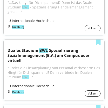
"...Das klingt für Dich spannend? Dann ist das Duale 
Studium 
BWL
 - Spezialisierung Handelsmanagement 
genau..."
IU Internationale Hochschule
Duisburg
Vollzeit
Duales Studium 
BWL
-Spezialisierung 
Sozialmanagement (B.A.) am Campus oder 
virtuell
"...oder die Einsatzplanung von Personal verbessern: Das 
klingt für Dich spannend? Dann verbinde im Dualen 
Studium 
BWL
..."
IU Internationale Hochschule
Duisburg
Vollzeit