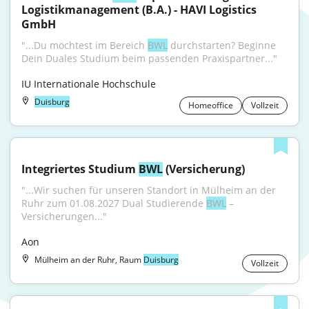
Logistikmanagement (B.A.) - HAVI Logistics 
GmbH
"...Du möchtest im Bereich 
BWL
 durchstarten? Beginne 
Dein Duales Studium beim passenden Praxispartner..."
IU Internationale Hochschule
Duisburg
Homeoffice
Vollzeit
Integriertes Studium 
BWL
 (Versicherung)
"...Wir suchen für unseren Standort in Mülheim an der 
Ruhr zum 01.08.2027 Dual Studierende 
BWL
 – 
Versicherungen..."
Aon
Mülheim an der Ruhr, Raum
Duisburg
Vollzeit