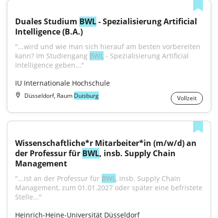
Duales Studium 
BWL
 - Spezialisierung Artificial 
Intelligence (B.A.)
"...wird und wie man sich hierauf am besten vorbereiten 
kann? Im Studiengang 
BWL
 - Spezialisierung Artificial 
Intelligence geben..."
IU Internationale Hochschule
Düsseldorf, Raum
Duisburg
Vollzeit
Wissenschaftliche*r Mitarbeiter*in (m/w/d) an 
der Professur für 
BWL
, insb. Supply Chain 
Management
"...ist an der Professur für 
BWL
, insb. Supply Chain 
Management, zum 01.01.2027 oder später eine befristete 
Stelle..."
Heinrich-Heine-Universität Düsseldorf