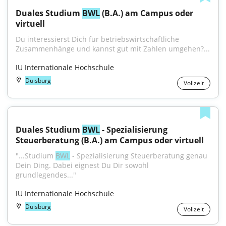
Duales Studium 
BWL
 (B.A.) am Campus oder 
virtuell
Du interessierst Dich für betriebswirtschaftliche 
Zusammenhänge und kannst gut mit Zahlen umgehen?...
IU Internationale Hochschule
Duisburg
Vollzeit
Duales Studium 
BWL
 - Spezialisierung 
Steuerberatung (B.A.) am Campus oder virtuell
"...Studium 
BWL
 - Spezialisierung Steuerberatung genau 
Dein Ding. Dabei eignest Du Dir sowohl 
grundlegendes..."
IU Internationale Hochschule
Duisburg
Vollzeit