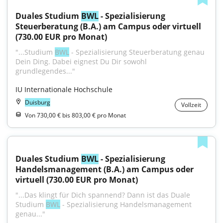
Duales Studium 
BWL
 - Spezialisierung 
Steuerberatung (B.A.) am Campus oder virtuell 
(730.00 EUR pro Monat)
"...Studium 
BWL
 - Spezialisierung Steuerberatung genau 
Dein Ding. Dabei eignest Du Dir sowohl 
grundlegendes..."
IU Internationale Hochschule
Duisburg
Vollzeit
Von 730,00 € bis 803,00 € pro Monat
Duales Studium 
BWL
 - Spezialisierung 
Handelsmanagement (B.A.) am Campus oder 
virtuell (730.00 EUR pro Monat)
"...Das klingt für Dich spannend? Dann ist das Duale 
Studium 
BWL
 - Spezialisierung Handelsmanagement 
genau..."