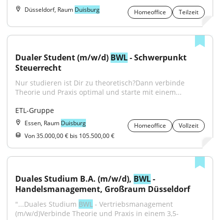
Düsseldorf, Raum
Duisburg
Homeoffice
Teilzeit
Dualer Student (m/w/d) 
BWL
 - Schwerpunkt 
Steuerrecht
Nur studieren ist Dir zu theoretisch?Dann verbinde 
Theorie und Praxis optimal und starte mit einem...
ETL-Gruppe
Essen, Raum
Duisburg
Homeoffice
Vollzeit
Von 35.000,00 € bis 105.500,00 €
Duales Studium B.A. (m/w/d), 
BWL
 - 
Handelsmanagement, Großraum Düsseldorf
"...Duales Studium 
BWL
 - Vertriebsmanagement 
(m/w/d)Verbinde Theorie und Praxis in einem 3,5-