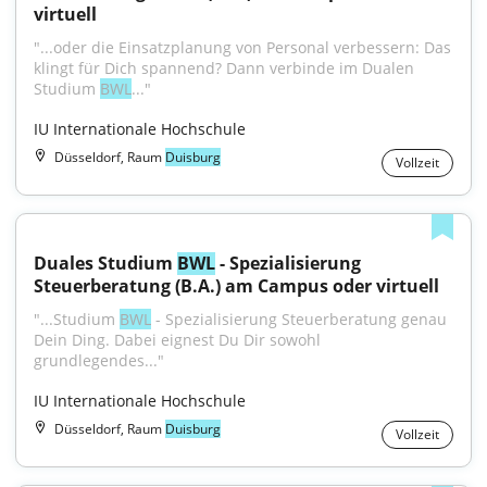
virtuell
"...oder die Einsatzplanung von Personal verbessern: Das 
klingt für Dich spannend? Dann verbinde im Dualen 
Studium 
BWL
..."
IU Internationale Hochschule
Düsseldorf, Raum
Duisburg
Vollzeit
Duales Studium 
BWL
 - Spezialisierung 
Steuerberatung (B.A.) am Campus oder virtuell
"...Studium 
BWL
 - Spezialisierung Steuerberatung genau 
Dein Ding. Dabei eignest Du Dir sowohl 
grundlegendes..."
IU Internationale Hochschule
Düsseldorf, Raum
Duisburg
Vollzeit