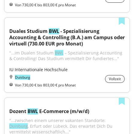
Von 730,00 € bis 803,00 € pro Monat
Duales Studium 
BWL
 - Spezialisierung 
Accounting & Controlling (B.A.) am Campus oder 
virtuell (730.00 EUR pro Monat)
"...im Dualen Studium 
BWL
 – Spezialisierung Accounting 
& Controlling! Das Studium vermittelt Dir fundiertes..."
IU Internationale Hochschule
Duisburg
Vollzeit
Von 730,00 € bis 803,00 € pro Monat
Dozent 
BWL
 E-Commerce (m/w/d)
"...zwischen einem unserer vakanten Standorte: 
Duisburg
, Erfurt oder Lübeck. Das erwartet Dich Du 
vermittelst wissenschaftlich..."