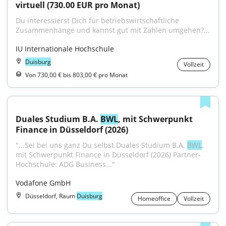
virtuell (730.00 EUR pro Monat)
Du interessierst Dich für betriebswirtschaftliche 
Zusammenhänge und kannst gut mit Zahlen umgehen?...
IU Internationale Hochschule
Duisburg
Vollzeit
Von 730,00 € bis 803,00 € pro Monat
Duales Studium B.A. 
BWL
, mit Schwerpunkt 
Finance in Düsseldorf (2026)
"...Sei bei uns ganz Du selbst.Duales Studium B.A. 
BWL
, 
mit Schwerpunkt Finance in Düsseldorf (2026) Partner-
Hochschule: ADG Business..."
Vodafone GmbH
Düsseldorf, Raum
Duisburg
Homeoffice
Vollzeit