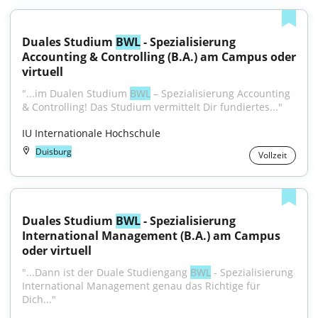
Duales Studium 
BWL
 - Spezialisierung 
Accounting & Controlling (B.A.) am Campus oder 
virtuell
"...im Dualen Studium 
BWL
 – Spezialisierung Accounting 
& Controlling! Das Studium vermittelt Dir fundiertes..."
IU Internationale Hochschule
Duisburg
Vollzeit
Duales Studium 
BWL
 - Spezialisierung 
International Management (B.A.) am Campus 
oder virtuell
"...Dann ist der Duale Studiengang 
BWL
 - Spezialisierung 
International Management genau das Richtige für 
Dich..."