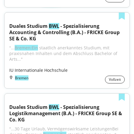
Duales Studium 
BWL
 - Spezialisierung 
Accounting & Controlling (B.A.) - FRICKE Group 
SE & Co. KG
"...
Bremen:Ein
 staatlich anerkanntes Studium, mit 
praxisnahen Inhalten und dem Abschluss Bachelor of 
Arts..."
IU Internationale Hochschule
Bremen
Vollzeit
Duales Studium 
BWL
 - Spezialisierung 
Logistikmanagement (B.A.) - FRICKE Group SE & 
Co. KG
"...30 Tage Urlaub, Vermögenswirksame LeistungenBei 