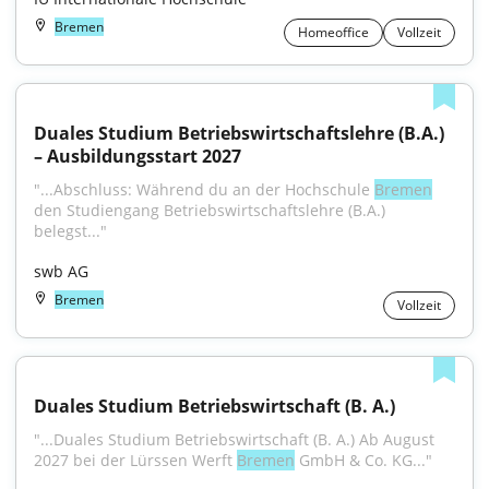
Bremen
Homeoffice
Vollzeit
Duales Studium Betriebswirtschaftslehre (B.A.) 
– Ausbildungsstart 2027
"...Abschluss: Während du an der Hochschule 
Bremen
den Studiengang Betriebswirtschaftslehre (B.A.) 
belegst..."
swb AG
Bremen
Vollzeit
Duales Studium Betriebswirtschaft (B. A.)
"...Duales Studium Betriebswirtschaft (B. A.) Ab August 
2027 bei der Lürssen Werft 
Bremen
 GmbH & Co. KG..."