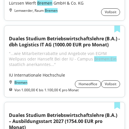
Lürssen Werft 
Bremen
 GmbH & Co. KG
Lemwerder, Raum
Bremen
Vollzeit
Duales Studium Betriebswirtschaftslehre (B.A.) - 
dbh Logistics IT AG (1000.00 EUR pro Monat)
"...wie Mitarbeiterrabatte und Angebote von EGYM 
Wellpass oder Hansefit Bei der IU - Campus 
Bremen:Ein
staatlich anerkanntes..."
IU Internationale Hochschule
Bremen
Homeoffice
Vollzeit
Von 1.000,00 € bis 1.100,00 € pro Monat
Duales Studium Betriebswirtschaftslehre (B.A.) 
– Ausbildungsstart 2027 (1754.00 EUR pro 
Monat)