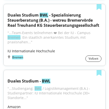
Duales Studium 
BWL
 - Spezialisierung 
Steuerberatung (B.A.) - wetreu Bremervörde 
Real Treuhand KG Steuerberatungsgesellschaft
"...Team-Events teilnehmen ❤️ Bei der IU - Campus 
Bremen
: Ein staatlich anerkanntes Studium, mit 
praxisnahen..."
IU Internationale Hochschule
Bremen
Vollzeit
Duales Studium - 
BWL
"...Studiengang: 
BWL
 / Logistikmanagement (B.A.) - 
Studienpartner: IU Internationale Hochschule (30+ 
Standorte..."
Amazon