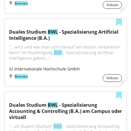
Bremen
Vollzeit
Duales Studium 
BWL
 - Spezialisierung Artificial 
Intelligence (B.A.)
"...wird und wie man sich hierauf am besten vorbereiten 
kann? Im Studiengang 
BWL
 - Spezialisierung Artificial 
Intelligence geben..."
IU Internationale Hochschule GmbH
Bremen
Vollzeit
Duales Studium 
BWL
 - Spezialisierung 
Accounting & Controlling (B.A.) am Campus oder 
virtuell
"...im Dualen Studium 
BWL
 – Spezialisierung Accounting 