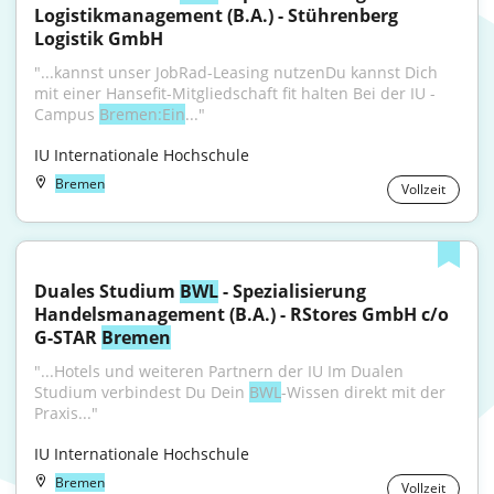
Logistikmanagement (B.A.) - Stührenberg 
Logistik GmbH
"...kannst unser JobRad-Leasing nutzenDu kannst Dich 
mit einer Hansefit-Mitgliedschaft fit halten Bei der IU - 
Campus 
Bremen:Ein
..."
IU Internationale Hochschule
Bremen
Vollzeit
Duales Studium 
BWL
 - Spezialisierung 
Handelsmanagement (B.A.) - RStores GmbH c/o 
G-STAR 
Bremen
"...Hotels und weiteren Partnern der IU Im Dualen 
Studium verbindest Du Dein 
BWL
-Wissen direkt mit der 
Praxis..."
IU Internationale Hochschule
Bremen
Vollzeit