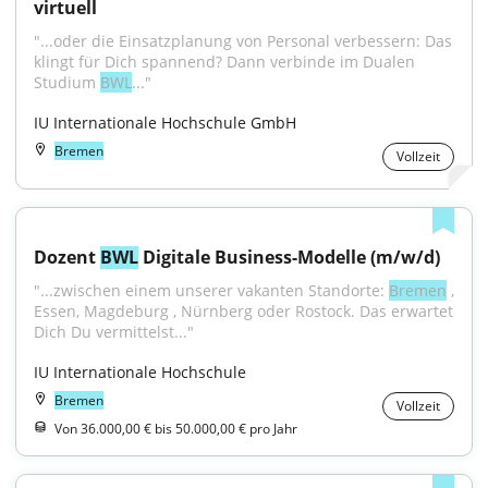
virtuell
"...oder die Einsatzplanung von Personal verbessern: Das 
klingt für Dich spannend? Dann verbinde im Dualen 
Studium 
BWL
..."
IU Internationale Hochschule GmbH
Bremen
Vollzeit
Dozent 
BWL
 Digitale Business-Modelle (m/w/d)
"...zwischen einem unserer vakanten Standorte: 
Bremen
 , 
Essen, Magdeburg , Nürnberg oder Rostock. Das erwartet 
Dich Du vermittelst..."
IU Internationale Hochschule
Bremen
Vollzeit
Von 36.000,00 € bis 50.000,00 € pro Jahr