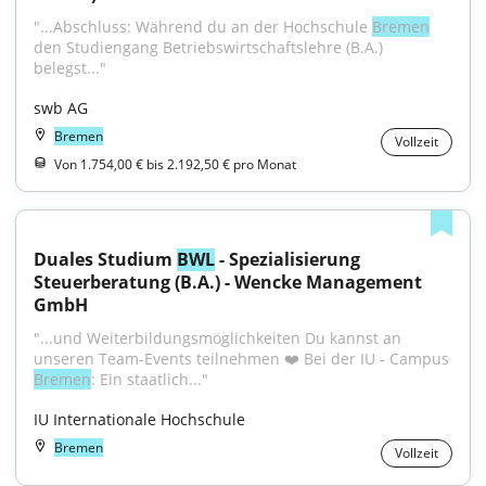
"...Abschluss: Während du an der Hochschule 
Bremen
den Studiengang Betriebswirtschaftslehre (B.A.) 
belegst..."
swb AG
Bremen
Vollzeit
Von 1.754,00 € bis 2.192,50 € pro Monat
Duales Studium 
BWL
 - Spezialisierung 
Steuerberatung (B.A.) - Wencke Management 
GmbH
"...und Weiterbildungsmöglichkeiten Du kannst an 
unseren Team-Events teilnehmen ❤️ Bei der IU - Campus 
Bremen
: Ein staatlich..."
IU Internationale Hochschule
Bremen
Vollzeit