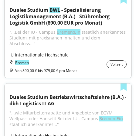
Duales Studium 
BWL
 - Spezialisierung 
Logistikmanagement (B.A.) - Stührenberg 
Logistik GmbH (890.00 EUR pro Monat)
"...Bei der IU - Campus 
Bremen:Ein
 staatlich anerkanntes 
Studium, mit praxisnahen Inhalten und dem 
Abschluss..."
IU Internationale Hochschule
Bremen
Vollzeit
Von 890,00 € bis 979,00 € pro Monat
Duales Studium Betriebswirtschaftslehre (B.A.) - 
dbh Logistics IT AG
"...wie Mitarbeiterrabatte und Angebote von EGYM 
Wellpass oder Hansefit Bei der IU - Campus 
Bremen:Ein
staatlich anerkanntes..."
IU Internationale Hochschule