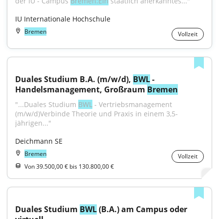
der IU - Campus 
Bremen:Ein
 staatlich anerkanntes..."
IU Internationale Hochschule
Bremen
Vollzeit
Duales Studium B.A. (m/w/d), 
BWL
 - 
Handelsmanagement, Großraum 
Bremen
"...Duales Studium 
BWL
 - Vertriebsmanagement 
(m/w/d)Verbinde Theorie und Praxis in einem 3,5-
jährigen..."
Deichmann SE
Bremen
Vollzeit
Von 39.500,00 € bis 130.800,00 €
Duales Studium 
BWL
 (B.A.) am Campus oder 