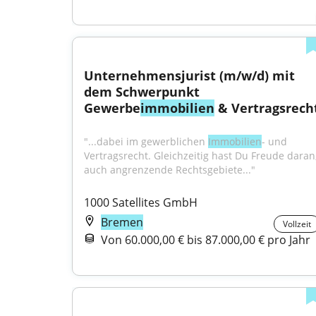
Unternehmensjurist (m/w/d) mit 
dem Schwerpunkt 
Gewerbe
immobilien
 & Vertragsrech
"...dabei im gewerblichen 
Immobilien
- und 
Vertragsrecht. Gleichzeitig hast Du Freude daran,
auch angrenzende Rechtsgebiete..."
1000 Satellites GmbH
Bremen
Vollzeit
Von 60.000,00 € bis 87.000,00 € pro Jahr