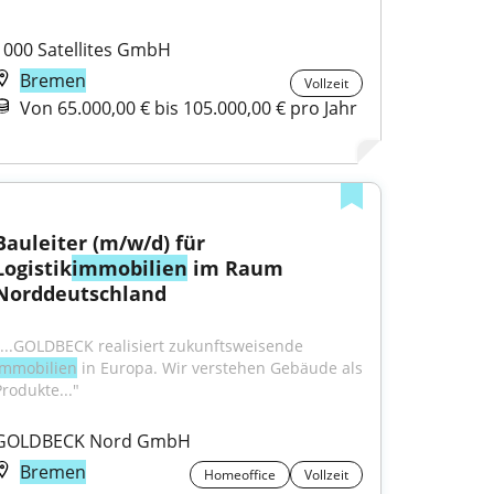
1000 Satellites GmbH
Bremen
Vollzeit
Von 65.000,00 € bis 105.000,00 € pro Jahr
Bauleiter (m/w/d) für 
Logistik
immobilien
 im Raum 
Norddeutschland
"...GOLDBECK realisiert zukunftsweisende 
Immobilien
 in Europa. Wir verstehen Gebäude als 
Produkte..."
GOLDBECK Nord GmbH
Bremen
Homeoffice
Vollzeit