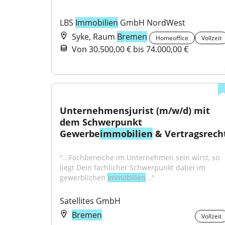
LBS 
Immobilien
 GmbH NordWest
Syke, Raum
Bremen
Homeoffice
Vollzeit
Von 30.500,00 € bis 74.000,00 €
Unternehmensjurist (m/w/d) mit 
dem Schwerpunkt 
Gewerbe
immobilien
 & Vertragsrech
"...Fachbereiche im Unternehmen sein wirst, so 
liegt Dein fachlicher Schwerpunkt dabei im 
gewerblichen 
Immobilien
..."
Satellites GmbH
Bremen
Vollzeit