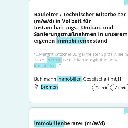
Bauleiter / Technischer Mitarbeiter 
(m/w/d) in Vollzeit für 
Instandhaltungs-, Umbau- und 
Sanierungsmaßnahmen in unserem 
eigenen 
Immobilien
bestand
"...Margrit Kroschel Bürgermeister-Spitta-Allee 49
28329 
Bremen
 E-Mail: karriere@buhlmann-
immobilien
..."
Buhlmann 
Immobilien
-Gesellschaft mbH
Bremen
Teilzeit
Vollzeit
Immobilien
berater (m/w/d)