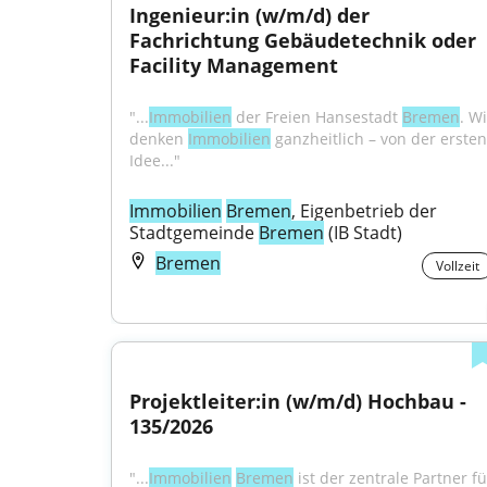
Ingenieur:in (w/m/d) der 
Fachrichtung Gebäudetechnik oder 
Facility Management
"...
Immobilien
 der Freien Hansestadt 
Bremen
. Wi
denken 
Immobilien
 ganzheitlich – von der ersten 
Idee..."
Immobilien
Bremen
, Eigenbetrieb der 
Stadtgemeinde 
Bremen
 (IB Stadt)
Bremen
Vollzeit
Projektleiter:in (w/m/d) Hochbau - 
135/2026
"...
Immobilien
Bremen
 ist der zentrale Partner für