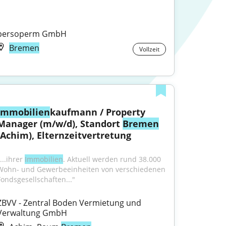
persoperm GmbH
Bremen
Vollzeit
Immobilien
kaufmann / Property 
Manager (m/w/d), Standort 
Bremen
(Achim), Elternzeitvertretung
...ihrer 
Immobilien
. Aktuell werden rund 38.000 
Wohn- und Gewerbeeinheiten von verschiedenen 
Fondsgesellschaften..."
ZBVV - Zentral Boden Vermietung und 
Verwaltung GmbH