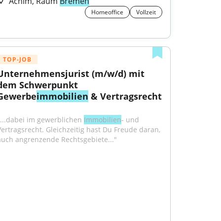
Achim, Raum
Bremen
Homeoffice
Vollzeit
TOP-JOB
Unternehmensjurist (m/w/d) mit 
dem Schwerpunkt 
Gewerbe
immobilien
 & Vertragsrecht
"...dabei im gewerblichen 
Immobilien
- und 
Vertragsrecht. Gleichzeitig hast Du Freude daran, 
auch angrenzende Rechtsgebiete..."