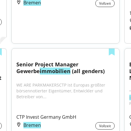
Bremen
Vollzeit
Senior Project Manager 
Gewerbe
immobilien
 (all genders)
t
WE ARE PARKMAKERSCTP ist Europas größter 
börsennotierter Eigentümer, Entwickler und 
Betreiber von...
CTP Invest Germany GmbH
Bremen
Vollzeit