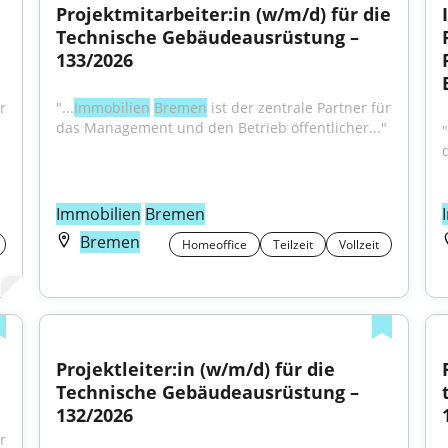
Projektmitarbeiter:in (w/m/d) für die 
Technische Gebäudeausrüstung – 
133/2026
r 
"...
Immobilien
Bremen
 ist der zentrale Partner für 
das Management und den Betrieb öffentlicher..."
"
Immobilien
Bremen
Bremen
Homeoffice
Teilzeit
Vollzeit
Projektleiter:in (w/m/d) für die 
Technische Gebäudeausrüstung – 
132/2026
 