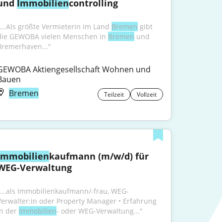
und 
Immobilien
controlling
"...Als größte Vermieterin im Land 
Bremen
 gibt 
die GEWOBA vielen Menschen in 
Bremen
 und 
Bremerhaven..."
GEWOBA Aktiengesellschaft Wohnen und 
Bauen
Bremen
Teilzeit
Vollzeit
Immobilien
kaufmann (m/w/d) für 
WEG-Verwaltung
"...als Immobilienkaufmann/-frau, WEG-
Verwalter:in oder Property Manager • Erfahrung 
n der 
Immobilien
- oder WEG-Verwaltung..."