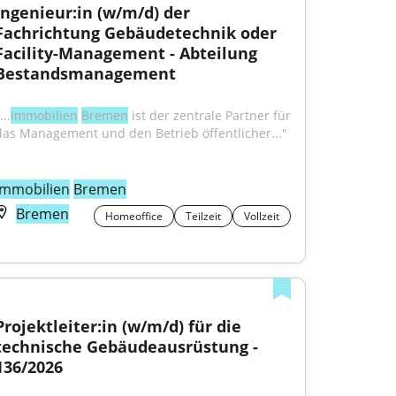
Ingenieur:in (w/m/d) der 
Fachrichtung Gebäudetechnik oder 
Facility-Management - Abteilung 
Bestandsmanagement
...
Immobilien
Bremen
 ist der zentrale Partner für 
das Management und den Betrieb öffentlicher..."
Immobilien
Bremen
Bremen
Homeoffice
Teilzeit
Vollzeit
Projektleiter:in (w/m/d) für die 
technische Gebäudeausrüstung - 
136/2026