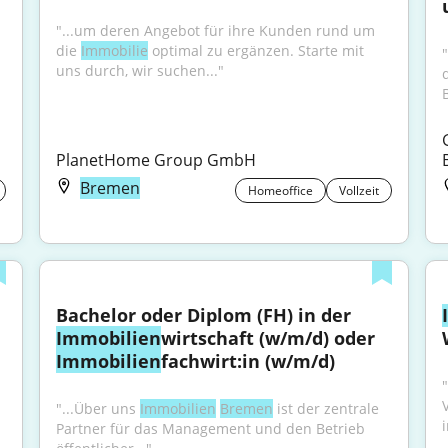
"...um deren Angebot für ihre Kunden rund um 
die 
Immobilie
 optimal zu ergänzen. Starte mit 
uns durch, wir suchen..."
PlanetHome Group GmbH
Bremen
Homeoffice
Vollzeit
Bachelor oder Diplom (FH) in der 
Immobilien
wirtschaft (w/m/d) oder 
Immobilien
fachwirt:in (w/m/d)
"...Über uns 
Immobilien
Bremen
 ist der zentrale 
i
Partner für das Management und den Betrieb 