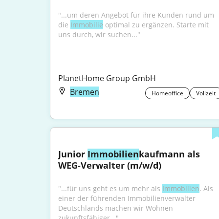
"...um deren Angebot für ihre Kunden rund um 
die 
Immobilie
 optimal zu ergänzen. Starte mit 
uns durch, wir suchen..."
PlanetHome Group GmbH
Bremen
Homeoffice
Vollzeit
Junior 
Immobilien
kaufmann als 
WEG-Verwalter (m/w/d)
"...für uns geht es um mehr als 
Immobilien
. Als 
einer der führenden Immobilienverwalter 
Deutschlands machen wir Wohnen 
zukunftsfähiger..."