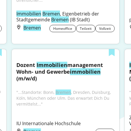
öffentlicher..."
Immobilien
Bremen
, Eigenbetrieb der 
Stadtgemeinde 
Bremen
 (IB Stadt)
Bremen
Homeoffice
Teilzeit
Vollzeit
Dozent 
Immobilien
management 
Wohn- und Gewerbe
immobilien
(m/w/d)
Lackierer (m/w/d) in der Immobilienverwaltung in 
"...Standorte: Bonn, 
Bremen
, Dresden, Duisburg, 
"
Köln, München oder Ulm. Das erwartet Dich Du 
vermittelst..."
IU Internationale Hochschule