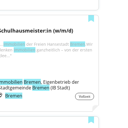
Schulhausmeister:in (w/m/d)
...
Immobilien
 der Freien Hansestadt 
Bremen
.Wir 
denken 
Immobilien
 ganzheitlich – von der ersten 
dee..."
Immobilien
Bremen
, Eigenbetrieb der 
Stadtgemeinde 
Bremen
 (IB Stadt)
Bremen
Vollzeit