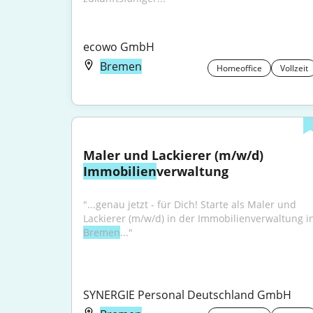
ecowo GmbH
Bremen
Homeoffice
Vollzeit
Maler und Lackierer (m/w/d) 
Immobilien
verwaltung
"...genau jetzt - für Dich! Starte als Maler und 
Bremen
..."
SYNERGIE Personal Deutschland GmbH