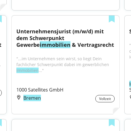
Unternehmensjurist (m/w/d) mit 
dem Schwerpunkt 
t
Gewerbe
immobilien
 & Vertragsrecht
"
I
"...im Unternehmen sein wirst, so liegt Dein 
 
fachlicher Schwerpunkt dabei im gewerblichen 
Immobilien
..."
1000 Satellites GmbH
Bremen
Vollzeit