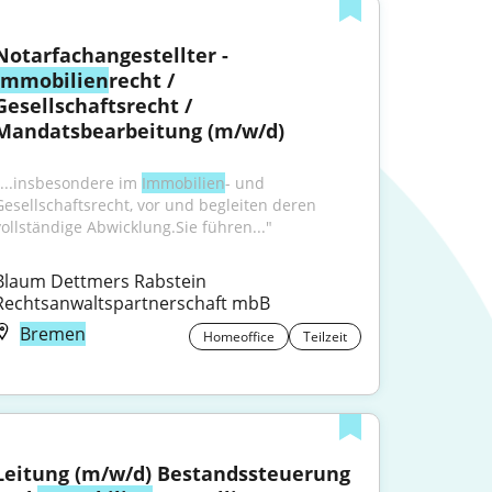
Notarfachangestellter - 
Immobilien
recht / 
Gesellschaftsrecht / 
Mandatsbearbeitung (m/w/d)
"...insbesondere im 
Immobilien
- und 
Gesellschaftsrecht, vor und begleiten deren 
vollständige Abwicklung.Sie führen..."
Blaum Dettmers Rabstein 
Rechtsanwaltspartnerschaft mbB
Bremen
Homeoffice
Teilzeit
Leitung (m/w/d) Bestandssteuerung 