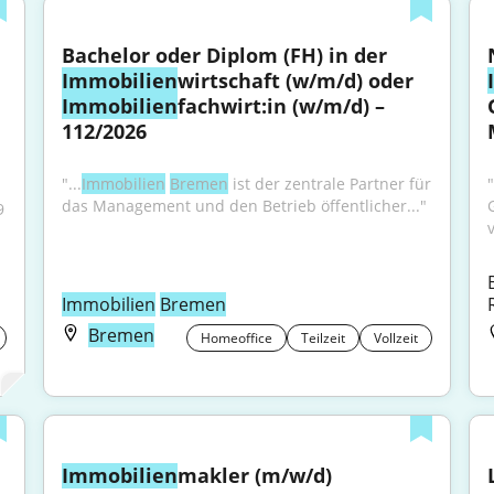
Bachelor oder Diplom (FH) in der 
Immobilien
wirtschaft (w/m/d) oder 
Immobilien
fachwirt:in (w/m/d) – 
112/2026
"...
Immobilien
Bremen
 ist der zentrale Partner für 
das Management und den Betrieb öffentlicher..."
 
Immobilien
Bremen
Bremen
Homeoffice
Teilzeit
Vollzeit
Immobilien
makler (m/w/d)