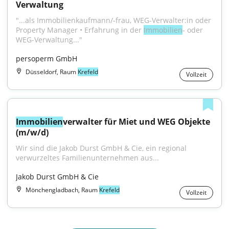
Verwaltung
"...als Immobilienkaufmann/-frau, WEG-Verwalter:in oder 
Property Manager • Erfahrung in der 
Immobilien
- oder 
WEG-Verwaltung..."
persoperm GmbH
Düsseldorf, Raum
Krefeld
Vollzeit
Immobilien
verwalter für Miet und WEG Objekte 
(m/w/d)
Wir sind die Jakob Durst GmbH & Cie, ein regional 
verwurzeltes Familienunternehmen aus...
Jakob Durst GmbH & Cie
Mönchengladbach, Raum
Krefeld
Vollzeit