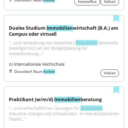
Düsseldorf, Raum
Krefeld
Homeoffice
Vollzeit
Duales Studium 
Immobilien
wirtschaft (B.A.) am 
Campus oder virtuell
"...und Verwaltung von (Gewerbe-) 
Immobilien
 kennenDu 
beteiligst Dich an der Budgetplanung für 
Instandsetzung..."
IU Internationale Hochschule
Düsseldorf, Raum
Krefeld
Vollzeit
Praktikant (w/m/d) 
Immobilien
beratung
"...und wirtschaftlicher Lösungen für 
Immobilien
, 
Industrie, Energie und Infrastruktur. In interdisziplinären 
Teams..."