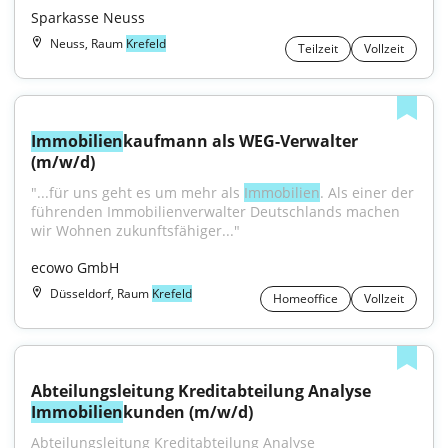
Sparkasse Neuss
Neuss, Raum
Krefeld
Teilzeit
Vollzeit
Immobilien
kaufmann als WEG-Verwalter 
(m/w/d)
"...für uns geht es um mehr als 
Immobilien
. Als einer der 
führenden Immobilienverwalter Deutschlands machen 
wir Wohnen zukunftsfähiger..."
ecowo GmbH
Düsseldorf, Raum
Krefeld
Homeoffice
Vollzeit
Abteilungsleitung Kreditabteilung Analyse 
Immobilien
kunden (m/w/d)
Abteilungsleitung Kreditabteilung Analyse 