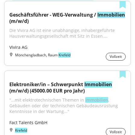
Geschäftsführer - WEG-Verwaltung / 
Immobilien
(m/w/d)
Die Vivira AG ist eine unabhängige, inhabergeführte 
Hausverwaltungsgesellschaft mit Sitz in Essen....
Vivira AG
Mönchengladbach, Raum
Krefeld
Vollzeit
Elektroniker/in – Schwerpunkt 
Immobilien
(m/w/d) (45000.00 EUR pro Jahr)
"...mit elektrotechnischen Themen in 
Immobilien
, 
Gebäuden oder der technischen Gebäudeausrüstung 
Kenntnisse in der Wartung..."
Fact Talents GmbH
Krefeld
Vollzeit