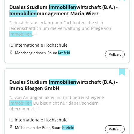
Duales Studium 
Immobilien
wirtschaft (B.A.) - 
Immobilien
management Maria Wierz
"...besteht aus erfahrenen Fachleuten, die sich 
leidenschaftlich um die Verwaltung und Pflege von 
Immobilien
..."
IU Internationale Hochschule
Mönchengladbach, Raum
Krefeld
Vollzeit
Duales Studium 
Immobilien
wirtschaft (B.A.) - 
Immo Biesgen GmbH
"...von Anfang an aktiv mit und betreust eigene 
Immobilien
 Du bist nicht nur dabei, sondern 
übernimmst..."
IU Internationale Hochschule
Mülheim an der Ruhr, Raum
Krefeld
Vollzeit