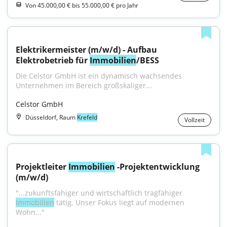
Von 45.000,00 € bis 55.000,00 € pro Jahr
Elektrikermeister (m/w/d) - Aufbau 
Elektrobetrieb für 
Immobilien
/BESS
Die Celstor GmbH ist ein dynamisch wachsendes 
Unternehmen im Bereich großskaliger...
Celstor GmbH
Düsseldorf, Raum
Krefeld
Vollzeit
Projektleiter 
Immobilien
 -Projektentwicklung 
(m/w/d)
"...zukunftsfähiger und wirtschaftlich tragfähiger 
Immobilien
 tätig. Unser Fokus liegt auf modernen 
Wohn..."