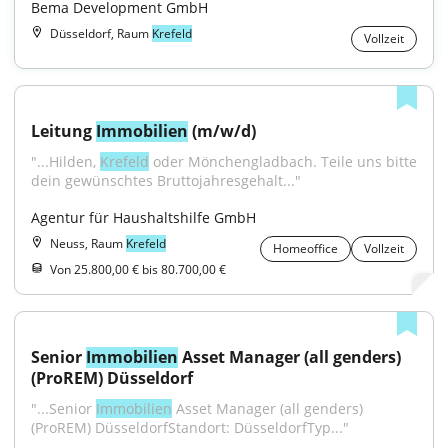
Bema Development GmbH
Düsseldorf, Raum
Krefeld
Vollzeit
Leitung 
Immobilien
 (m/w/d)
"...Hilden, 
Krefeld
 oder Mönchengladbach. Teile uns bitte 
dein gewünschtes Bruttojahresgehalt..."
Agentur für Haushaltshilfe GmbH
Neuss, Raum
Krefeld
Homeoffice
Vollzeit
Von 25.800,00 € bis 80.700,00 €
Senior 
Immobilien
 Asset Manager (all genders) 
(ProREM) Düsseldorf
"...Senior 
Immobilien
 Asset Manager (all genders) 
(ProREM) DüsseldorfStandort: DüsseldorfTyp..."