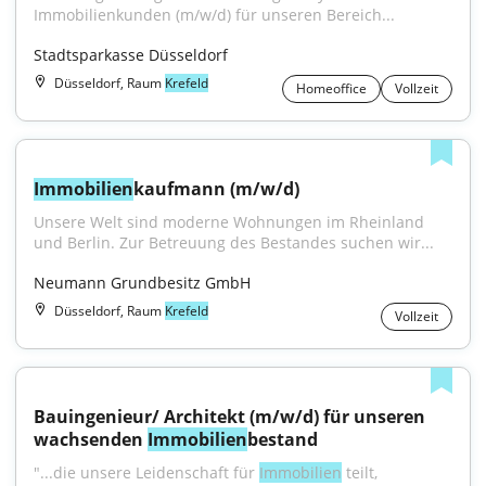
Immobilienkunden (m/w/d) für unseren Bereich...
Stadtsparkasse Düsseldorf
Düsseldorf, Raum
Krefeld
Homeoffice
Vollzeit
Immobilien
kaufmann (m/w/d)
Unsere Welt sind moderne Wohnungen im Rheinland 
und Berlin. Zur Betreuung des Bestandes suchen wir...
Neumann Grundbesitz GmbH
Düsseldorf, Raum
Krefeld
Vollzeit
Bauingenieur/ Architekt (m/w/d) für unseren 
wachsenden 
Immobilien
bestand
"...die unsere Leidenschaft für 
Immobilien
 teilt, 