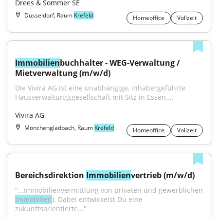
Drees & Sommer SE
Düsseldorf, Raum
Krefeld
Homeoffice
Vollzeit
Immobilien
buchhalter - WEG-Verwaltung / 
Mietverwaltung (m/w/d)
Die Vivira AG ist eine unabhängige, inhabergeführte 
Hausverwaltungsgesellschaft mit Sitz in Essen....
Vivira AG
Mönchengladbach, Raum
Krefeld
Homeoffice
Vollzeit
Bereichsdirektion 
Immobilien
vertrieb (m/w/d)
Immobilien
). Dabei entwickelst Du eine 
zukunftsorientierte..."