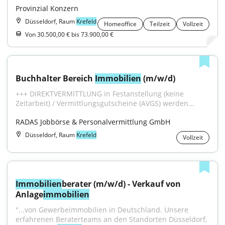
Provinzial Konzern
Düsseldorf, Raum
Krefeld
Homeoffice
Teilzeit
Vollzeit
Von 30.500,00 € bis 73.900,00 €
Buchhalter Bereich 
Immobilien
 (m/w/d)
+++ DIREKTVERMITTLUNG in Festanstellung (keine 
Zeitarbeit) / Vermittlungsgutscheine (AVGS) werden...
RADAS Jobbörse & Personalvermittlung GmbH
Düsseldorf, Raum
Krefeld
Vollzeit
Immobilien
berater (m/w/d) - Verkauf von 
Anlage
immobilien
"...von Gewerbeimmobilien in Deutschland. Unsere 
erfahrenen Beraterteams an den Standorten Düsseldorf, 