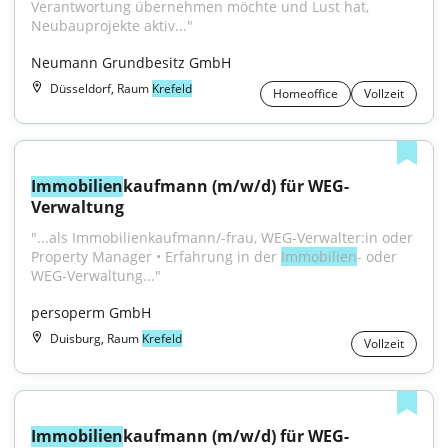
Verantwortung übernehmen möchte und Lust hat, 
Neubauprojekte aktiv..."
Neumann Grundbesitz GmbH
Düsseldorf, Raum
Krefeld
Homeoffice
Vollzeit
Immobilien
kaufmann (m/w/d) für WEG-
Verwaltung
"...als Immobilienkaufmann/-frau, WEG-Verwalter:in oder 
Property Manager • Erfahrung in der 
Immobilien
- oder 
WEG-Verwaltung..."
persoperm GmbH
Duisburg, Raum
Krefeld
Vollzeit
Immobilien
kaufmann (m/w/d) für WEG-