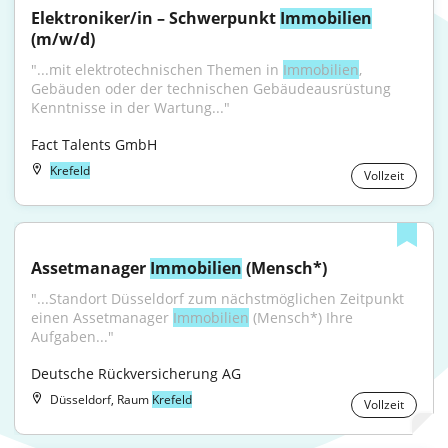
Elektroniker/in – Schwerpunkt 
Immobilien
(m/w/d)
"...mit elektrotechnischen Themen in 
Immobilien
, 
Gebäuden oder der technischen Gebäudeausrüstung 
Kenntnisse in der Wartung..."
Fact Talents GmbH
Krefeld
Vollzeit
Assetmanager 
Immobilien
 (Mensch*)
"...Standort Düsseldorf zum nächstmöglichen Zeitpunkt 
einen Assetmanager 
Immobilien
 (Mensch*) Ihre 
Aufgaben..."
Deutsche Rückversicherung AG
Düsseldorf, Raum
Krefeld
Vollzeit