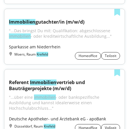
Immobilien
gutachter/in (m/w/d)
"...Das bringst Du mit: Qualifikation: abgeschlossene 
immobilien
- oder kreditwirtschaftliche Ausbildung..."
Sparkasse am Niederrhein
Moers, Raum
Krefeld
Homeoffice
Teilzeit
Referent 
Immobilien
vertrieb und 
Bauträgerprojekte (m/w/d)
"...über eine 
immobilien
- oder bankspezifische 
Ausbildung und kannst idealerweise einen 
Hochschulabschluss..."
Deutsche Apotheker- und Ärztebank eG - apoBank
Düsseldorf, Raum
Krefeld
Homeoffice
Vollzeit