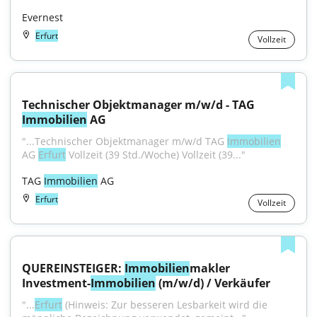
Evernest
Erfurt
Vollzeit
Technischer Objektmanager m/w/d - TAG 
Immobilien
 AG
"...Technischer Objektmanager m/w/d TAG 
Immobilien
AG 
Erfurt
 Vollzeit (39 Std./Woche) Vollzeit (39..."
TAG 
Immobilien
 AG
Erfurt
Vollzeit
QUEREINSTEIGER: 
Immobilien
makler 
Investment-
Immobilien
 (m/w/d) / Verkäufer
"...
Erfurt
 (Hinweis: Zur besseren Lesbarkeit wird die 