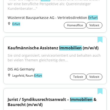
wir eine berufliche Perspektive als: Quereinsteiger 
Kundenberater..."
Wüstenrot Bausparkasse AG - Vertriebsdirektion 
Erfurt
Erfurt
Homeoffice
Vollzeit
Kaufmännische Assistenz 
Immobilien
 (m/w/d)
Sie sind organisiert, serviceorientiert und behalten auch 
bei vielen Themen gleichzeitig den...
DIS AG Germany
Legefeld, Raum
Erfurt
Teilzeit
Vollzeit
Jurist / Syndikusrechtsanwalt – 
Immobilien
 & 
Baurecht (m/w/d)