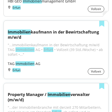
HBI GEO 
Immobilien
management GmbH
Erfurt
Vollzeit
Immobilien
kaufmann in der Bewirtschaftung 
m/w/d
"...Immobilienkaufmann in der Bewirtschaftung m/w/d 
TAG 
Immobilien
 AG • 
Erfurt
 • Vollzeit (39 Std./Woche) • ab 
sofort •..."
TAG 
Immobilien
 AG
Erfurt
Vollzeit
Property Manager / 
Immobilien
verwalter 
(m/w/d)
"...der Immobilienbranche mit derzeit 270 Mitarbeitern, 