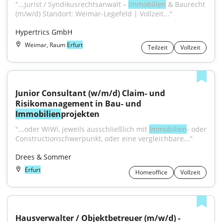
"...Jurist / Syndikusrechtsanwalt – 
Immobilien
 & Baurecht 
(m/w/d) Standort: Weimar-Legefeld | Vollzeit..."
Hypertrics GmbH
Weimar, Raum
Erfurt
Teilzeit
Vollzeit
Junior Consultant (w/m/d) Claim- und 
Risikomanagement in Bau- und 
Immobilien
projekten
"...oder WiWi, jeweils ausschließlich mit 
Immobilien
- oder 
Constructionschwerpunkt, oder eine vergleichbare..."
Drees & Sommer
Erfurt
Homeoffice
Vollzeit
Hausverwalter / Objektbetreuer (m/w/d) - 