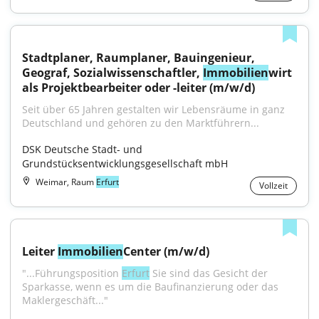
Stadtplaner, Raumplaner, Bauingenieur, 
Geograf, Sozialwissenschaftler, 
Immobilien
wirt 
als Projektbearbeiter oder -leiter (m/w/d)
Seit über 65 Jahren gestalten wir Lebensräume in ganz 
Deutschland und gehören zu den Marktführern...
DSK Deutsche Stadt- und 
Grundstücksentwicklungsgesellschaft mbH
Weimar, Raum
Erfurt
Vollzeit
Leiter 
Immobilien
Center (m/w/d)
"...Führungsposition 
Erfurt
 Sie sind das Gesicht der 
Sparkasse, wenn es um die Baufinanzierung oder das 
Maklergeschäft..."