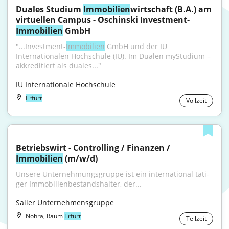
Duales Studium 
Immobilien
wirtschaft (B.A.) am 
virtuellen Campus - Oschinski Investment-
Immobilien
 GmbH
"...Investment-
Immobilien
 GmbH und der IU 
Internationalen Hochschule (IU). Im Dualen myStudium – 
akkreditiert als duales..."
IU Internationale Hochschule
Erfurt
Vollzeit
Betriebswirt - Controlling / Finanzen / 
Immobilien
 (m/w/d)
Unsere Unternehmungsgruppe ist ein inter­na­tio­nal täti­
ger Immo­bi­li­enbe­stands­hal­ter, der...
Saller Unternehmensgruppe
Nohra, Raum
Erfurt
Teilzeit