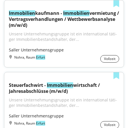
Immobilien
kaufmann - 
Immobilien
vermietung / 
Vertragsverhandlungen / Wettbewerbsanalyse 
(m/w/d)
Unsere Unternehmungsgruppe ist ein inter­na­tio­nal täti­
ger Immo­bi­li­enbe­stands­hal­ter, der...
Saller Unternehmensgruppe
Nohra, Raum
Erfurt
Vollzeit
Steuerfachwirt - 
Immobilien
wirtschaft / 
Jahresabschlüsse (m/w/d)
Unsere Unternehmungsgruppe ist ein inter­na­tio­nal täti­
ger Immo­bi­li­enbe­stands­hal­ter, der...
Saller Unternehmensgruppe
Nohra, Raum
Erfurt
Vollzeit