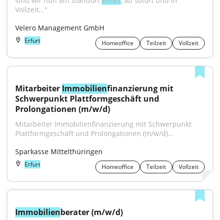
sind wir nun am Standort 
Erfurt
, ab sofort und in 
Vollzeit..."
Velero Management GmbH
Erfurt
Homeoffice
Teilzeit
Vollzeit
Mitarbeiter 
Immobilien
finanzierung mit 
Schwerpunkt Plattformgeschäft und 
Prolongationen (m/w/d)
Mitarbeiter Immobilienfinanzierung mit Schwerpunkt 
Plattformgeschäft und Prolongationen (m/w/d)...
Sparkasse Mittelthüringen
Erfurt
Homeoffice
Teilzeit
Vollzeit
Immobilien
berater (m/w/d)