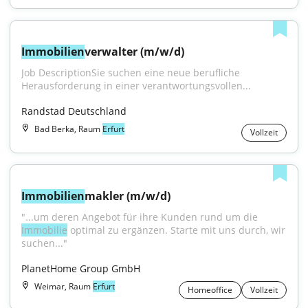
Immobilien
verwalter (m/w/d)
Job DescriptionSie suchen eine neue berufliche 
Herausforderung in einer verantwortungsvollen...
Randstad Deutschland
Bad Berka, Raum
Erfurt
Vollzeit
Immobilien
makler (m/w/d)
"...um deren Angebot für ihre Kunden rund um die 
Immobilie
 optimal zu ergänzen. Starte mit uns durch, wir 
suchen..."
PlanetHome Group GmbH
Weimar, Raum
Erfurt
Homeoffice
Vollzeit