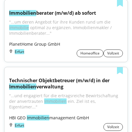
Immobilien
berater (m/w/d) ab sofort
"...um deren Angebot für ihre Kunden rund um die 
Immobilie
 optimal zu ergänzen. Immobilienmakler / 
Immobilienberater..."
PlanetHome Group GmbH
Erfurt
Homeoffice
Vollzeit
Technischer Objektbetreuer (m/w/d) in der 
Immobilien
verwaltung
"...und engagiert für die ertragsreiche Bewirtschaftung 
der anvertrauten 
Immobilien
 ein. Ziel ist es, 
Eigentümer..."
HBI GEO 
Immobilien
management GmbH
Erfurt
Vollzeit