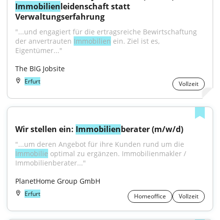
Immobilien
leidenschaft statt 
Verwaltungserfahrung
"...und engagiert für die ertragsreiche Bewirtschaftung 
der anvertrauten 
Immobilien
 ein. Ziel ist es, 
Eigentümer..."
The BIG Jobsite
Erfurt
Vollzeit
Wir stellen ein: 
Immobilien
berater (m/w/d)
"...um deren Angebot für ihre Kunden rund um die 
Immobilie
 optimal zu ergänzen. Immobilienmakler / 
Immobilienberater..."
PlanetHome Group GmbH
Erfurt
Homeoffice
Vollzeit