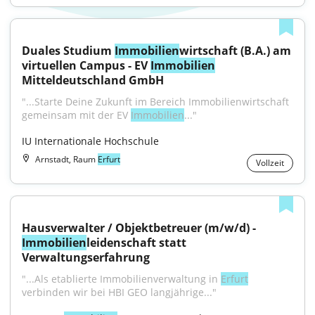
Duales Studium 
Immobilien
wirtschaft (B.A.) am 
virtuellen Campus - EV 
Immobilien
Mitteldeutschland GmbH
"...Starte Deine Zukunft im Bereich Immobilienwirtschaft 
gemeinsam mit der EV 
Immobilien
..."
IU Internationale Hochschule
Arnstadt, Raum
Erfurt
Vollzeit
Hausverwalter / Objektbetreuer (m/w/d) - 
Immobilien
leidenschaft statt 
Verwaltungserfahrung
"...Als etablierte Immobilienverwaltung in 
Erfurt
verbinden wir bei HBI GEO langjährige..."