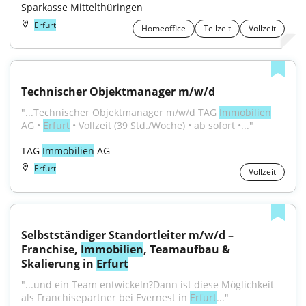
Sparkasse Mittelthüringen
Erfurt
Homeoffice
Teilzeit
Vollzeit
Technischer Objektmanager m/w/d
"...Technischer Objektmanager m/w/d TAG 
Immobilien
AG • 
Erfurt
 • Vollzeit (39 Std./Woche) • ab sofort •..."
TAG 
Immobilien
 AG
Erfurt
Vollzeit
Selbstständiger Standortleiter m/w/d – 
Franchise, 
Immobilien
, Teamaufbau & 
Skalierung in 
Erfurt
"...und ein Team entwickeln?Dann ist diese Möglichkeit 
als Franchisepartner bei Evernest in 
Erfurt
..."