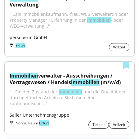
Verwaltung
"...als Immobilienkaufmann/-frau, WEG-Verwalter:in oder 
Property Manager • Erfahrung in der 
Immobilien
- oder 
WEG-Verwaltung..."
persoperm GmbH
Erfurt
Vollzeit
Immobilien
verwalter - Ausschreibungen / 
Vertragswesen / Handels
immobilien
 (m/w/d)
"...Sie den Zustand der 
Immobilien
 und die Qualität der 
durchgeführten Arbeiten. Sie haben eine 
kaufmännische..."
Saller Unternehmensgruppe
Nohra, Raum
Erfurt
Teilzeit
Vollzeit