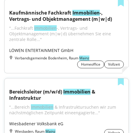
Kaufmännische Fachkraft 
Immobilien
-, 
Vertrags- und Objektmanagement (m|w|d)
"...Fachkraft 
Immobilien
-, Vertrags- und 
Objektmanagement (m|w|d) übernehmen Sie eine 
zentrale Rolle..."
LÖWEN ENTERTAINMENT GmbH
Verbandsgemeinde Bodenheim, Raum
Mainz
Homeoffice
Vollzeit
Bereichsleiter (m/w/d) 
Immobilien
 & 
Infrastruktur
"...Bereich 
Immobilien
 & Infrastruktursuchen wir zum 
nächstmöglichen Zeitpunkt eineengagierte..."
Wiesbadener Volksbank eG
Wiesbaden, Raum
Mainz
Vollzeit