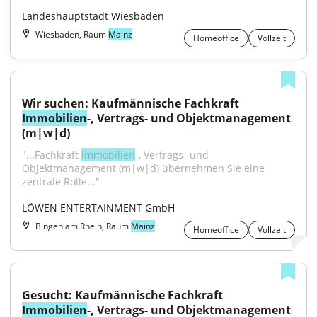
Landeshauptstadt Wiesbaden
Wiesbaden, Raum
Mainz
Homeoffice
Vollzeit
Wir suchen: Kaufmännische Fachkraft 
Immobilien
-, Vertrags- und Objektmanagement 
(m|w|d)
"...Fachkraft 
Immobilien
-, Vertrags- und 
Objektmanagement (m|w|d) übernehmen Sie eine 
zentrale Rolle..."
LÖWEN ENTERTAINMENT GmbH
Bingen am Rhein, Raum
Mainz
Homeoffice
Vollzeit
Gesucht: Kaufmännische Fachkraft 
Immobilien
-, Vertrags- und Objektmanagement 