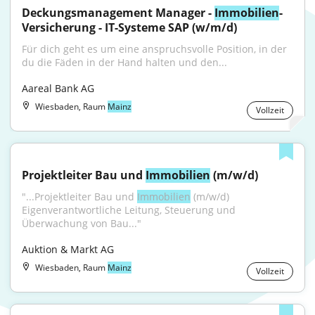
Deckungsmanagement Manager - 
Immobilien
-
Versicherung - IT-Systeme SAP (w/m/d)
Für dich geht es um eine anspruchsvolle Position, in der 
du die Fäden in der Hand halten und den...
Aareal Bank AG
Wiesbaden, Raum
Mainz
Vollzeit
Projektleiter Bau und 
Immobilien
 (m/w/d)
"...Projektleiter Bau und 
Immobilien
 (m/w/d) 
Eigenverantwortliche Leitung, Steuerung und 
Überwachung von Bau..."
Auktion & Markt AG
Wiesbaden, Raum
Mainz
Vollzeit