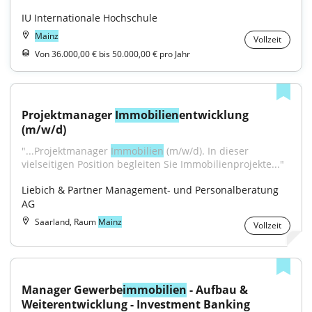
IU Internationale Hochschule
Mainz
Vollzeit
Von 36.000,00 € bis 50.000,00 € pro Jahr
Projektmanager 
Immobilien
entwicklung 
(m/w/d)
"...Projektmanager 
Immobilien
 (m/w/d). In dieser 
vielseitigen Position begleiten Sie Immobilienprojekte..."
Liebich & Partner Management- und Personalberatung 
AG
Saarland, Raum
Mainz
Vollzeit
Manager Gewerbe
immobilien
 - Aufbau & 
Weiterentwicklung - Investment Banking 