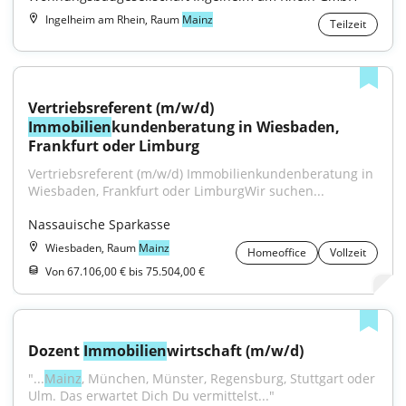
Ingelheim am Rhein, Raum
Mainz
Teilzeit
Vertriebsreferent (m/w/d) 
Immobilien
kundenberatung in Wiesbaden, 
Frankfurt oder Limburg
Vertriebsreferent (m/w/d) Immobilienkundenberatung in 
Wiesbaden, Frankfurt oder LimburgWir suchen...
Nassauische Sparkasse
Wiesbaden, Raum
Mainz
Homeoffice
Vollzeit
Von 67.106,00 € bis 75.504,00 €
Dozent 
Immobilien
wirtschaft (m/w/d)
"...
Mainz
, München, Münster, Regensburg, Stuttgart oder 
Ulm. Das erwartet Dich Du vermittelst..."