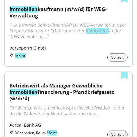
Immobilien
kaufmann (m/w/d) für WEG-
Verwaltung
"...als Immobilienkaufmann/-frau, WEG-Verwalter:in oder 
Property Manager • Erfahrung in der 
Immobilien
- oder 
WEG-Verwaltung..."
persoperm GmbH
Mainz
Vollzeit
Betriebswirt als Manager Gewerbliche 
Immobilien
finanzierung - Pfandbriefgesetz 
(w/m/d)
Für dich geht es um eine anspruchsvolle Position, in der 
du die Fäden in der Hand halten und den...
Aareal Bank AG
Wiesbaden, Raum
Mainz
Vollzeit