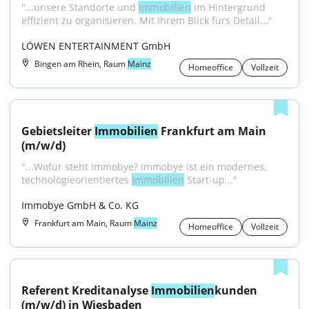
"...unsere Standorte und 
Immobilien
 im Hintergrund 
effizient zu organisieren. Mit Ihrem Blick fürs Detail..."
LÖWEN ENTERTAINMENT GmbH
Bingen am Rhein, Raum
Mainz
Homeoffice
Vollzeit
Gebietsleiter 
Immobilien
 Frankfurt am Main 
(m/w/d)
"...Wofür steht Immobye? Immobye ist ein modernes, 
technologieorientiertes 
Immobilien
 Start-up..."
Immobye GmbH & Co. KG
Frankfurt am Main, Raum
Mainz
Homeoffice
Vollzeit
Referent Kreditanalyse 
Immobilien
kunden 
(m/w/d) in Wiesbaden