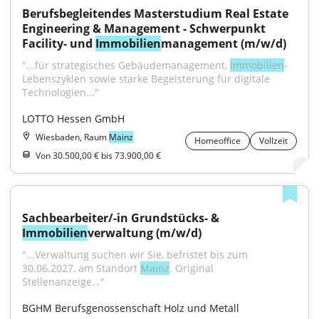
Berufsbegleitendes Masterstudium Real Estate 
Engineering & Management - Schwerpunkt 
Facility- und 
Immobilien
management (m/w/d)
"...für strategisches Gebäudemanagement, 
Immobilien
-
Lebenszyklen sowie starke Begeisterung für digitale 
Technologien..."
LOTTO Hessen GmbH
Wiesbaden, Raum
Mainz
Homeoffice
Vollzeit
Von 30.500,00 € bis 73.900,00 €
Sachbearbeiter/-in Grundstücks- & 
Immobilien
verwaltung (m/w/d)
"...Verwaltung suchen wir Sie, befristet bis zum 
30.06.2027, am Standort 
Mainz
. Original 
Stellenanzeige..."
BGHM Berufsgenossenschaft Holz und Metall