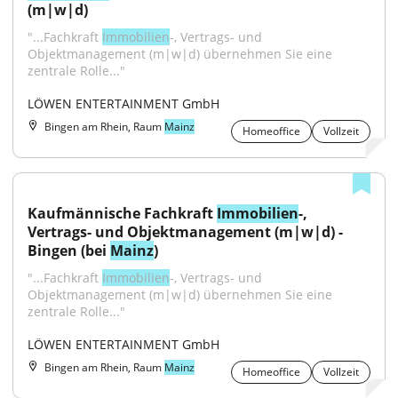
(m|w|d)
"...Fachkraft 
Immobilien
-, Vertrags- und 
Objektmanagement (m|w|d) übernehmen Sie eine 
zentrale Rolle..."
LÖWEN ENTERTAINMENT GmbH
Bingen am Rhein, Raum
Mainz
Homeoffice
Vollzeit
Kaufmännische Fachkraft 
Immobilien
-, 
Vertrags- und Objektmanagement (m|w|d) - 
Bingen (bei 
Mainz
)
"...Fachkraft 
Immobilien
-, Vertrags- und 
Objektmanagement (m|w|d) übernehmen Sie eine 
zentrale Rolle..."
LÖWEN ENTERTAINMENT GmbH
Bingen am Rhein, Raum
Mainz
Homeoffice
Vollzeit