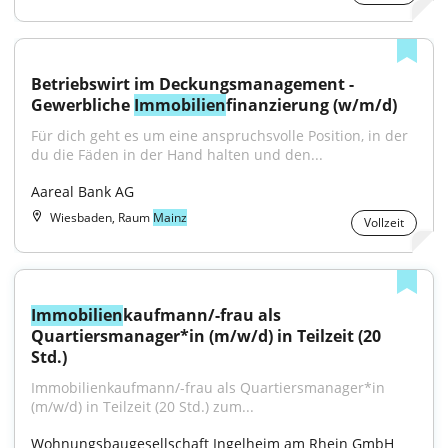
Betriebswirt im Deckungsmanagement - 
Gewerbliche 
Immobilien
finanzierung (w/m/d)
Für dich geht es um eine anspruchsvolle Position, in der 
du die Fäden in der Hand halten und den...
Aareal Bank AG
Wiesbaden, Raum
Mainz
Vollzeit
Immobilien
kaufmann/-frau als 
Quartiersmanager*in (m/w/d) in Teilzeit (20 
Std.)
Immobilienkaufmann/-frau als Quartiersmanager*in 
(m⁠/⁠w⁠/⁠d) in Teilzeit (20 Std.) zum...
Wohnungsbaugesellschaft Ingelheim am Rhein GmbH