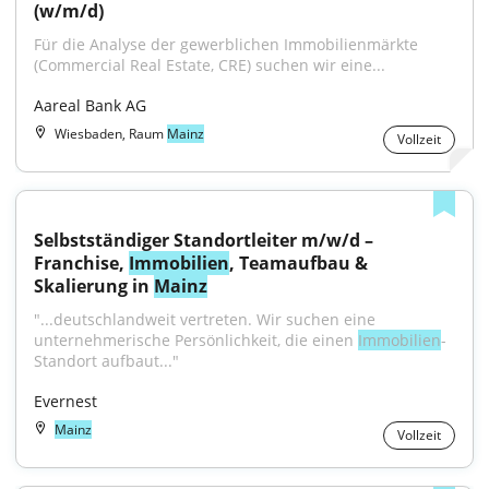
(w/m/d)
Für die Analyse der gewerblichen Immobilienmärkte 
(Commercial Real Estate, CRE) suchen wir eine...
Aareal Bank AG
Wiesbaden, Raum
Mainz
Vollzeit
Selbstständiger Standortleiter m/w/d – 
Franchise, 
Immobilien
, Teamaufbau & 
Skalierung in 
Mainz
"...deutschlandweit vertreten. Wir suchen eine 
unternehmerische Persönlichkeit, die einen 
Immobilien
-
Standort aufbaut..."
Evernest
Mainz
Vollzeit