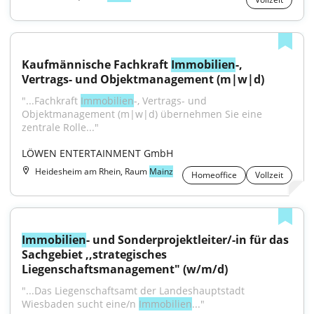
Kaufmännische Fachkraft 
Immobilien
-, 
Vertrags- und Objektmanagement (m|w|d)
"...Fachkraft 
Immobilien
-, Vertrags- und 
Objektmanagement (m|w|d) übernehmen Sie eine 
zentrale Rolle..."
LÖWEN ENTERTAINMENT GmbH
Heidesheim am Rhein, Raum
Mainz
Homeoffice
Vollzeit
Immobilien
- und Sonderprojektleiter/-in für das 
Sachgebiet ,,strategisches 
Liegenschaftsmanagement" (w/m/d)
"...Das Liegenschaftsamt der Landeshauptstadt 
Wiesbaden sucht eine/n 
Immobilien
..."