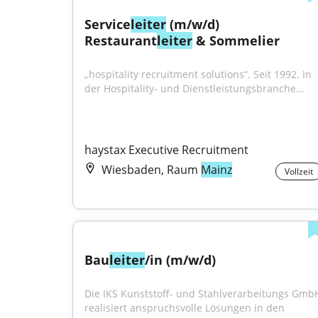
Service
leiter
 (m/w/d) 
Restaurant
leiter
 & Sommelier
„hospitality recruitment solutions“. Seit 1992. In 
der Hospitality- und Dienstleistungsbranche...
haystax Executive Recruitment
Wiesbaden, Raum
Mainz
Vollzeit
Bau
leiter
/in (m/w/d)
Die IKS Kunststoff- und Stahlverarbeitungs GmbH
realisiert anspruchsvolle Lösungen in den 