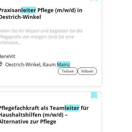
Praxisan
leiter
 Pflege (m/w/d) in 
Oestrich-Winkel
Teilen Sie Ihr Wissen und begleiten Sie die 
Pflegeprofis von morgen! Sind Sie eine 
erfahrene...
BeneVit
Oestrich-Winkel, Raum
Mainz
Teilzeit
Vollzeit
Pflegefachkraft als Team
leiter
 für 
Haushaltshilfen (m/w/d) – 
Alternative zur Pflege