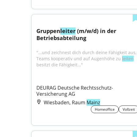
Gruppen
leiter
 (m/w/d) in der 
Betriebsabteilung
"...und zeichnest dich durch deine Fähigkeit aus, 
Teams kooperativ und auf Augenhöhe zu 
leiten
besitzt die Fähigkeit..."
DEURAG Deutsche Rechtsschutz-
Versicherung AG
Wiesbaden, Raum
Mainz
Homeoffice
Vollzeit