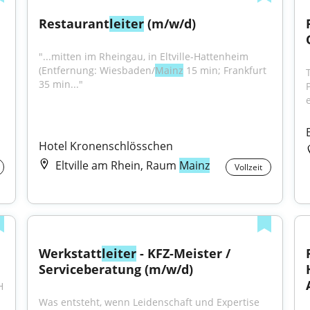
Restaurant
leiter
 (m/w/d)
"...mitten im Rheingau, in Eltville-Hattenheim 
(Entfernung: Wiesbaden/
Mainz
 15 min; Frankfurt 
35 min..."
Hotel Kronenschlösschen
Eltville am Rhein, Raum
Mainz
Vollzeit
Werkstatt
leiter
 - KFZ-Meister / 
Serviceberatung (m/w/d)
 
Was entsteht, wenn Leidenschaft und Expertise 