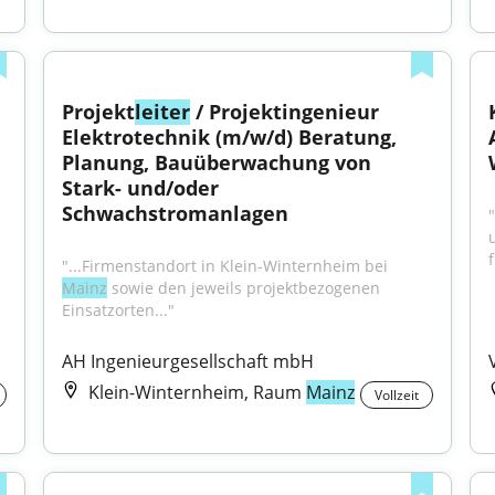
Projekt
leiter
 / Projektingenieur 
Elektrotechnik (m/w/d) Beratung, 
Planung, Bauüberwachung von 
Stark- und/oder 
Schwachstromanlagen
u
"...Firmenstandort in Klein-Winternheim bei 
Mainz
 sowie den jeweils projektbezogenen 
Einsatzorten..."
AH Ingenieurgesellschaft mbH
Klein-Winternheim, Raum
Mainz
Vollzeit