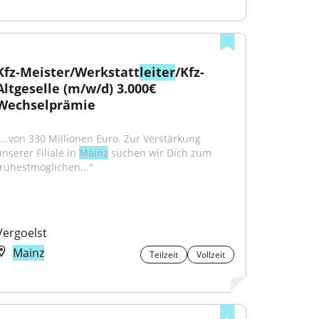
Kfz-Meister/Werkstatt
leiter
/Kfz-
Altgeselle (m/w/d) 3.000€ 
Wechselprämie
"...von 330 Millionen Euro. Zur Verstärkung 
nserer Filiale in 
Mainz
 suchen wir Dich zum 
frühestmöglichen..."
Vergoelst
Mainz
Teilzeit
Vollzeit