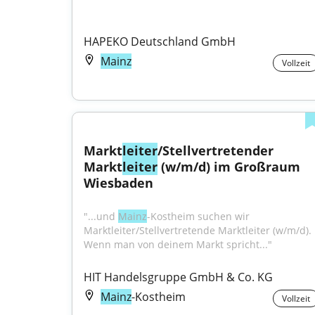
HAPEKO Deutschland GmbH
Mainz
Vollzeit
Markt
leiter
/Stellvertretender 
Markt
leiter
 (w/m/d) im Großraum 
Wiesbaden
"...und 
Mainz
-Kostheim suchen wir 
Marktleiter/Stellvertretende Marktleiter (w/m/d). 
Wenn man von deinem Markt spricht..."
HIT Handelsgruppe GmbH & Co. KG
Mainz
-Kostheim
Vollzeit