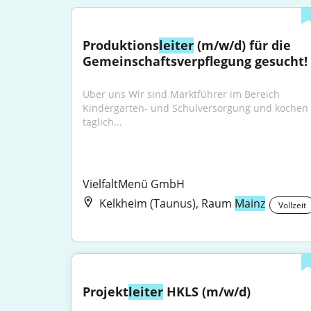
Produktions
leiter
 (m/w/d) für die 
Gemeinschaftsverpflegung gesucht!
Über uns Wir sind Marktführer im Bereich 
Kindergarten- und Schulversorgung und kochen 
täglich...
VielfaltMenü GmbH
Kelkheim (Taunus), Raum
Mainz
Vollzeit
Projekt
leiter
 HKLS (m/w/d)