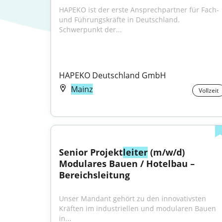
HAPEKO ist der erste Ansprechpartner für Fach- 
und Führungskräfte in Deutschland. 
Schwerpunkt der...
HAPEKO Deutschland GmbH
Mainz
Vollzeit
Senior Projekt
leiter
 (m/w/d) 
Modulares Bauen / Hotelbau – 
Bereichsleitung
Unser Mandant gehört zu den innovativsten 
Kräften im industriellen und modularen Bauen 
in...