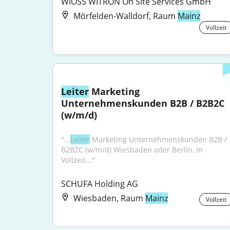
WIOSS WITRON On Site Services GmbH
Mörfelden-Walldorf, Raum
Mainz
Vollzeit
Leiter
 Marketing 
Unternehmenskunden B2B / B2B2C 
(w/m/d)
"...
Leiter
 Marketing Unternehmenskunden B2B / 
B2B2C (w/m/d) Wiesbaden oder Berlin, in 
Vollzeit..."
SCHUFA Holding AG
Wiesbaden, Raum
Mainz
Vollzeit