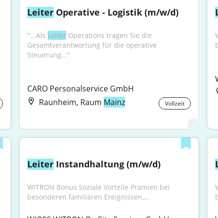
Leiter
 Operative - Logistik (m/w/d)
"...Als 
Leiter
 Operations tragen Sie die 
Gesamtverantwortung für die operative 
Steuerung..."
CARO Personalservice GmbH
Raunheim, Raum
Mainz
Vollzeit
Leiter
 Instandhaltung (m/w/d)
WITRON Bonus Soziale Vorteile Prämien bei 
besonderen familiären Ereignissen,...