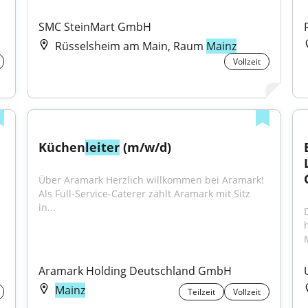
SMC SteinMart GmbH
Rüsselsheim am Main, Raum
Mainz
Vollzeit
Küchen
leiter
 (m/w/d)
Über Aramark Herzlich willkommen bei Aramark! 
Als Full-Service-Caterer zählt Aramark mit Sitz 
in...
Aramark Holding Deutschland GmbH
Mainz
Teilzeit
Vollzeit