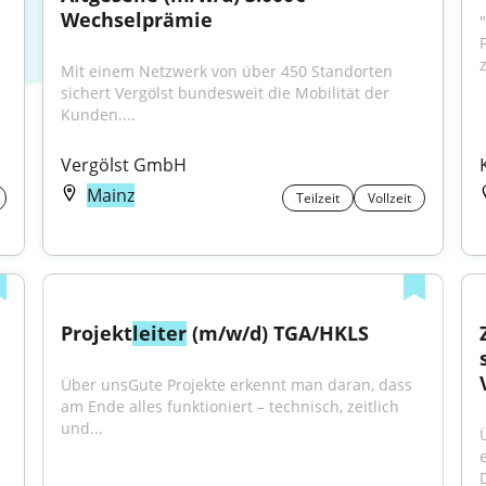
Wechselprämie
z
Mit einem Netzwerk von über 450 Standorten 
sichert Vergölst bundesweit die Mobilität der 
Kunden....
Vergölst GmbH
Mainz
Teilzeit
Vollzeit
Projekt
leiter
 (m/w/d) TGA/HKLS
Über unsGute Projekte erkennt man daran, dass 
am Ende alles funktioniert – technisch, zeitlich 
und...