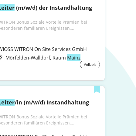
Leiter
 (m/w/d) der Instandhaltung
WITRON Bonus Soziale Vorteile Prämien bei 
besonderen familiären Ereignissen,...
WIOSS WITRON On Site Services GmbH
Mörfelden-Walldorf, Raum
Mainz
Vollzeit
Leiter
/in (m/w/d) Instandhaltung
WITRON Bonus Soziale Vorteile Prämien bei 
besonderen familiären Ereignissen,...