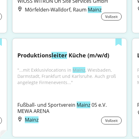
WIOSS WITRON On Site Services GmbH
Mörfelden-Walldorf, Raum
Mainz
Vollzeit
Produktions
leiter
 Küche (m/w/d)
"...mit Exklusivlocations in 
Mainz
, Wiesbaden, 
Darmstadt, Frankfurt und Karlsruhe. Auch groß 
angelegte Firmenevents..."
Fußball- und Sportverein 
Mainz
 05 e.V. 
MEWA ARENA
Mainz
Vollzeit