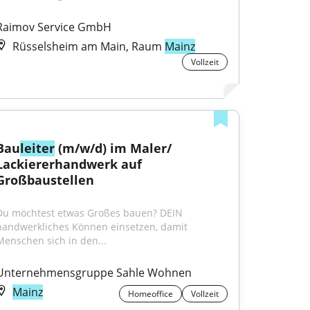
Raimov Service GmbH
Rüsselsheim am Main, Raum
Mainz
Vollzeit
Bau
leiter
 (m/w/d) im Maler/ 
Lackiererhandwerk auf 
Großbaustellen
Du möchtest etwas Großes bauen? DEIN 
handwerkliches Können einsetzen, damit 
Menschen sich in den...
Unternehmensgruppe Sahle Wohnen
Mainz
Homeoffice
Vollzeit