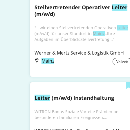
Stellvertretender Operativer 
Leiter
(m/w/d)
"...wir einen Stellvertretenden Operativen 
Leiter
(m/w/d) für unser Standort in 
Mainz
..Ihre 
Aufgaben im Überblick:Stellvertretung..."
Werner & Mertz Service & Logistik GmbH
Mainz
Vollzeit
Leiter
 (m/w/d) Instandhaltung
WITRON Bonus Soziale Vorteile Prämien bei 
besonderen familiären Ereignissen,...