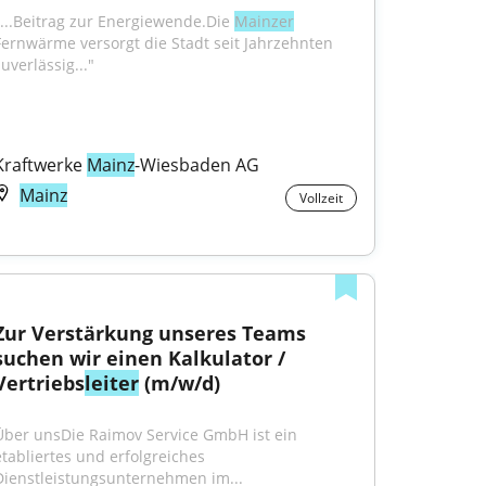
"...Beitrag zur Energiewende.Die 
Mainzer
Fernwärme versorgt die Stadt seit Jahrzehnten 
uverlässig..."
Kraftwerke 
Mainz
-Wiesbaden AG
Mainz
Vollzeit
Zur Verstärkung unseres Teams 
suchen wir einen Kalkulator / 
Vertriebs
leiter
 (m/w/d)
Über unsDie Raimov Service GmbH ist ein 
etabliertes und erfolgreiches 
Dienstleistungsunternehmen im...