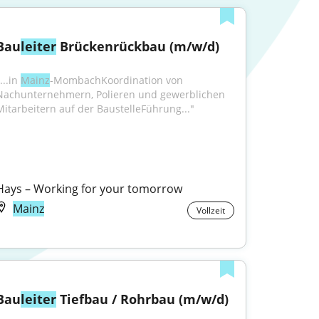
Bau
leiter
 Brückenrückbau (m/w/d)
...in 
Mainz
-MombachKoordination von 
Nachunternehmern, Polieren und gewerblichen 
Mitarbeitern auf der BaustelleFührung..."
Hays – Working for your tomorrow
Mainz
Vollzeit
Bau
leiter
 Tiefbau / Rohrbau (m/w/d)