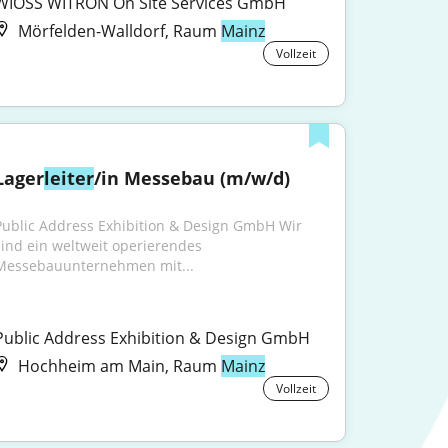
WIOSS WITRON On Site Services GmbH
Mörfelden-Walldorf, Raum
Mainz
Vollzeit
Lager
leiter
/in Messebau (m/w/d)
Public Address Exhibition & Design GmbH Wir 
sind ein weltweit operierendes 
Messebauunternehmen mit...
Public Address Exhibition & Design GmbH
Hochheim am Main, Raum
Mainz
Vollzeit