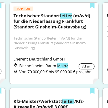
TOP-JOB
Technischer Standort
leiter
 (m/w/d) 
für die Niederlassung Frankfurt 
(Standort Ginsheim-Gustavsburg)
"
Technischer Standortleiter (m/w/d) für die 
Niederlassung Frankfurt (Standort Ginsheim-
Gustavsburg)...
Enerent Deutschland GmbH
Bischofsheim, Raum
Mainz
Vollzeit
Von 70.000,00 € bis 95.000,00 € pro Jahr
Kfz-Meister/Werkstatt
leiter
/Kfz-
Altgeselle (m/w/d) 3.000€ 