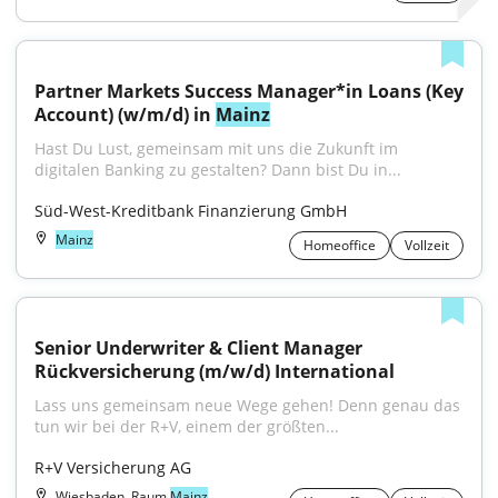
Partner Markets Success Manager*in Loans (Key 
Account) (w/m/d) in 
Mainz
Hast Du Lust, gemeinsam mit uns die Zukunft im 
digitalen Banking zu gestalten? Dann bist Du in...
Süd-West-Kreditbank Finanzierung GmbH
Mainz
Homeoffice
Vollzeit
Senior Underwriter & Client Manager 
Rückversicherung (m/w/d) International
Lass uns gemeinsam neue Wege gehen! Denn genau das 
tun wir bei der R+V, einem der größten...
R+V Versicherung AG
Wiesbaden, Raum
Mainz