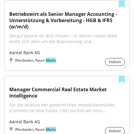
Betriebswirt als Senior Manager Accounting - 
Unterstützung & Vorbereitung - HGB & IFRS 
(w/m/d)
Darauf kannst du dich freuen: • In deiner neuen Rolle 
dreht sich alles um die Bilanzierung und...
Aareal Bank AG
Wiesbaden, Raum
Mainz
Vollzeit
Manager Commercial Real Estate Market 
Intelligence
Für die Analyse der gewerblichen Immobilienmärkte 
(Commercial Real Estate, CRE) suchen wir eine...
Aareal Bank AG
Wiesbaden, Raum
Mainz
Vollzeit