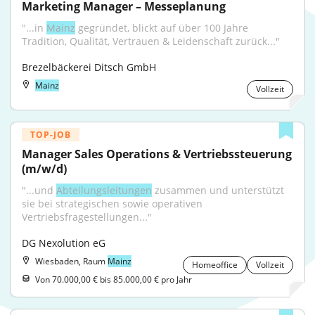
Marketing Manager – Messeplanung
"...in 
Mainz
 gegründet, blickt auf über 100 Jahre 
Tradition, Qualität, Vertrauen & Leidenschaft zurück..."
Brezelbäckerei Ditsch GmbH
Mainz
Vollzeit
TOP-JOB
Manager Sales Operations & Vertriebssteuerung 
(m/w/d)
"...und 
Abteilungsleitungen
 zusammen und unterstützt 
sie bei strategischen sowie operativen 
Vertriebsfragestellungen..."
DG Nexolution eG
Wiesbaden, Raum
Mainz
Homeoffice
Vollzeit
Von 70.000,00 € bis 85.000,00 € pro Jahr