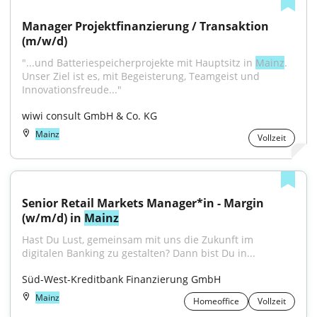
Manager Projektfinanzierung / Transaktion 
(m/w/d)
"...und Batteriespeicherprojekte mit Hauptsitz in 
Mainz
. 
Unser Ziel ist es, mit Begeisterung, Teamgeist und 
Innovationsfreude..."
wiwi consult GmbH & Co. KG
Mainz
Vollzeit
Senior Retail Markets Manager*in - Margin 
(w/m/d) in 
Mainz
Hast Du Lust, gemeinsam mit uns die Zukunft im 
digitalen Banking zu gestalten? Dann bist Du in...
Süd-West-Kreditbank Finanzierung GmbH
Mainz
Homeoffice
Vollzeit