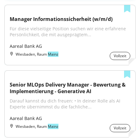
Manager Informationssicherheit (w/m/d)
Für diese vielseitige Position suchen wir eine erfahrene 
Persönlichkeit, die mit ausgeprägtem...
Aareal Bank AG
Wiesbaden, Raum
Mainz
Vollzeit
Senior MLOps Delivery Manager - Bewertung & 
Implementierung - Generative AI
Darauf kannst du dich freuen: • In deiner Rolle als AI 
Experte übernimmst du die fachliche...
Aareal Bank AG
Wiesbaden, Raum
Mainz
Vollzeit