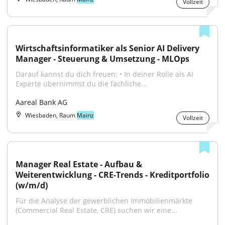
Vollzeit
Wirtschaftsinformatiker als Senior AI Delivery 
Manager - Steuerung & Umsetzung - MLOps
Darauf kannst du dich freuen: • In deiner Rolle als AI 
Experte übernimmst du die fachliche...
Aareal Bank AG
Wiesbaden, Raum
Mainz
Vollzeit
Manager Real Estate - Aufbau & 
Weiterentwicklung - CRE‑Trends - Kreditportfolio 
(w/m/d)
Für die Analyse der gewerblichen Immobilienmärkte 
(Commercial Real Estate, CRE) suchen wir eine...