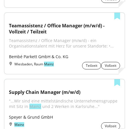
Teamassistenz / Office Manager (m/w/d) - 
Vollzeit / Teilzeit
Teamassistenz / Office Manager (m/w/d) - ein 
Organisationstalent mit Herz für unsere Standorte: •...
Bembé Parkett GmbH & Co. KG
Wiesbaden, Raum
Mainz
Teilzeit
Vollzeit
Supply Chain Manager (m/w/d)
"...Wir sind eine mittelständische Unternehmensgruppe 
mit Sitz in 
Mainz
 und 2 Werken in Karlsruhe..."
Speyer & Grund GmbH
Mainz
Vollzeit