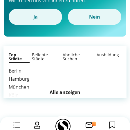
Wir freuen uns von Ihnen zu hören.
Ja
Nein
Top
Beliebte
Ähnliche
Ausbildung
Städte
Städte
Suchen
Berlin
Hamburg
München
Alle anzeigen
Köln
Frankfurt am Main
Stuttgart
Düsseldorf
Leipzig