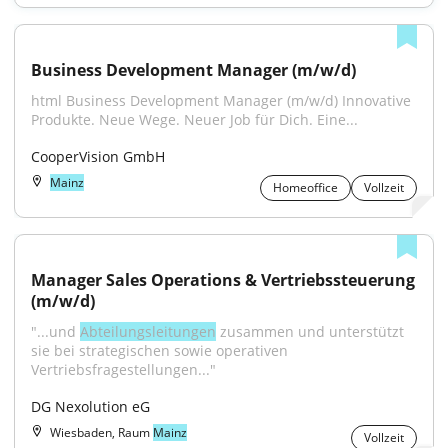
Business Development Manager (m/w/d)
html Business Development Manager (m/w/d) Innovative 
Produkte. Neue Wege. Neuer Job für Dich. Eine...
CooperVision GmbH
Mainz
Homeoffice
Vollzeit
Manager Sales Operations & Vertriebssteuerung 
(m/w/d)
"...und 
Abteilungsleitungen
 zusammen und unterstützt 
sie bei strategischen sowie operativen 
Vertriebsfragestellungen..."
DG Nexolution eG
Wiesbaden, Raum
Mainz
Vollzeit