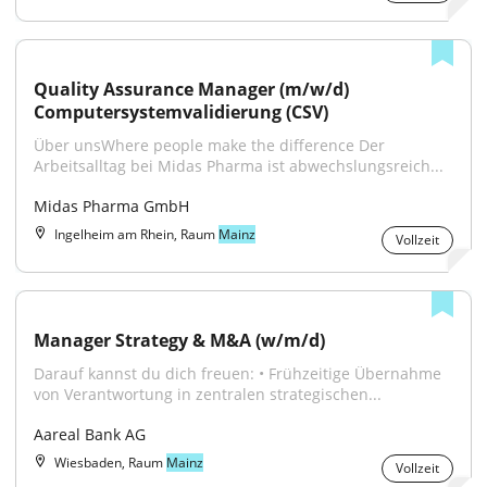
Quality Assurance Manager (m/w/d) 
Computersystemvalidierung (CSV)
Über unsWhere people make the difference Der 
Arbeitsalltag bei Midas Pharma ist abwechslungsreich...
Midas Pharma GmbH
Ingelheim am Rhein, Raum
Mainz
Vollzeit
Manager Strategy & M&A (w/m/d)
Darauf kannst du dich freuen: • Frühzeitige Übernahme 
von Verantwortung in zentralen strategischen...
Aareal Bank AG
Wiesbaden, Raum
Mainz
Vollzeit