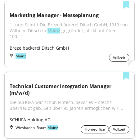
Marketing Manager - Messeplanung
"...und Schrift Die Brezelbäckerei Ditsch GmbH, 1919 von 
Wilhelm Ditsch in 
Mainz
 gegründet, blickt auf über 
100..."
Brezelbäckerei Ditsch GmbH
Mainz
Vollzeit
Technical Customer Integration Manager 
(m/w/d)
Die SCHUFA war schon Fintech, bevor es Fintechs 
überhaupt gab. Seit über 95 Jahren ermöglichen wir,...
SCHUFA Holding AG
Wiesbaden, Raum
Mainz
Homeoffice
Vollzeit