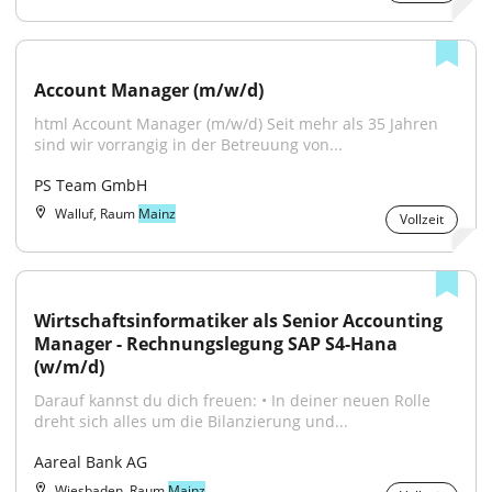
Account Manager (m/w/d)
html Account Manager (m/w/d) Seit mehr als 35 Jahren 
sind wir vorrangig in der Betreuung von...
PS Team GmbH
Walluf, Raum
Mainz
Vollzeit
Wirtschaftsinformatiker als Senior Accounting 
Manager - Rechnungslegung SAP S4-Hana 
(w/m/d)
Darauf kannst du dich freuen: • In deiner neuen Rolle 
dreht sich alles um die Bilanzierung und...
Aareal Bank AG
Wiesbaden, Raum
Mainz