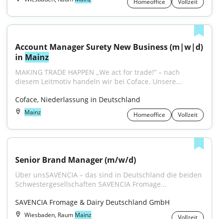
Homeoffice
Vollzeit
Account Manager Surety New Business (m|w|d) 
in 
Mainz
MAKING TRADE HAPPEN „We act for trade!” – nach 
diesem Leitmotiv handeln wir bei Coface. Unsere...
Coface, Niederlassung in Deutschland
Mainz
Homeoffice
Vollzeit
Senior Brand Manager (m/w/d)
Über unsSAVENCIA – das sind in Deutschland die beiden 
Schwestergesellschaften SAVENCIA Fromage...
SAVENCIA Fromage & Dairy Deutschland GmbH
Wiesbaden, Raum
Mainz
Vollzeit