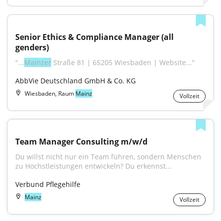
Senior Ethics & Compliance Manager (all 
genders)
"...
Mainzer
 Straße 81 | 65205 Wiesbaden | Website..."
AbbVie Deutschland GmbH & Co. KG
Wiesbaden, Raum
Mainz
Vollzeit
Team Manager Consulting m/w/d
Du willst nicht nur ein Team führen, sondern Menschen 
zu Höchstleistungen entwickeln? Du erkennst...
Verbund Pflegehilfe
Mainz
Vollzeit