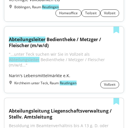
Böblingen, Raum
Reutlingen
Homeoffice
Teilzeit
Vollzeit
Abteilungsleiter
 Bedientheke / Metzger / 
Fleischer (m/w/d)
"...unter Teck suchen wir Sie in Vollzeit als 
Abteilungsleiter
 Bedientheke / Metzger / Fleischer 
(m/w/d..."
Narin's Lebensmittelmärkte e.K.
Kirchheim unter Teck, Raum
Reutlingen
Vollzeit
Abteilungsleitung Liegenschaftsverwaltung / 
Stellv. Amtsleitung
Besoldung im Beamtenverhältnis bis A 13 g. D. oder 