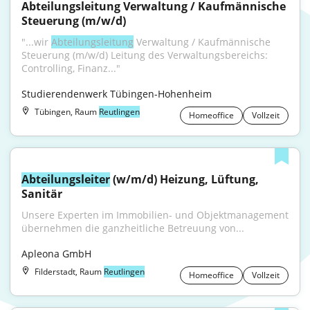
Abteilungsleitung Verwaltung / Kaufmännische 
Steuerung (m/w/d)
"...wir 
Abteilungsleitung
 Verwaltung / Kaufmännische 
Steuerung (m/w/d) Leitung des Verwaltungsbereichs: 
Controlling, Finanz..."
Studierendenwerk Tübingen-Hohenheim
Tübingen, Raum
Reutlingen
Homeoffice
Vollzeit
Abteilungsleiter
 (w/m/d) Heizung, Lüftung, 
Sanitär
Unsere Experten im Immobilien- und Objektmanagement 
übernehmen die ganzheitliche Betreuung von...
Apleona GmbH
Filderstadt, Raum
Reutlingen
Homeoffice
Vollzeit