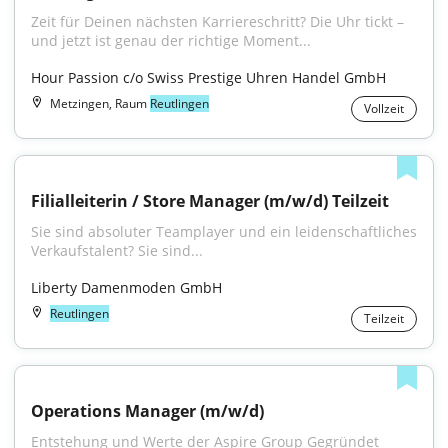
Zeit für Deinen nächsten Karriereschritt? Die Uhr tickt – 
und jetzt ist genau der richtige Moment...
Hour Passion c/o Swiss Prestige Uhren Handel GmbH
Metzingen, Raum
Reutlingen
Vollzeit
Filialleiterin / Store Manager (m/w/d) Teilzeit
Sie sind absoluter Teamplayer und ein leidenschaftliches 
Verkaufstalent? Sie sind...
Liberty Damenmoden GmbH
Reutlingen
Teilzeit
Operations Manager (m/w/d)
Entstehung und Werte der Aspire Group Gegründet 