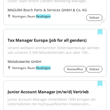
unser Team eine/n Content Marketing Manager...
MAGURA Bosch Parts & Services GmbH & Co. KG
Nürtingen, Raum
Reutlingen
Vollzeit
Tax Manager Europa (job for all genders)
Unsere weltweit anerkannten Elektrowerkzeuge werden 
von unseren 5.500 Mitarbeitenden aus über 100...
Metabowerke GmbH
Nürtingen, Raum
Reutlingen
Homeoffice
Vollzeit
Junior Account Manager (m/w/d) Vertrieb
Junior Account Manager (m/w/d)Seit 1994 bringen wir 
Unternehmen mit hochqualifizierten Freelancern...