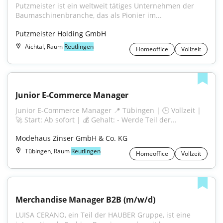
Putzmeister ist ein weltweit tätiges Unternehmen der 
Baumaschinenbranche, das als Pionier im...
Putzmeister Holding GmbH
Aichtal, Raum
Reutlingen
Homeoffice
Vollzeit
Junior E-Commerce Manager
Junior E-Commerce Manager 📍 Tübingen | 🕒 Vollzeit | 
🚀 Start: Ab sofort | 💰 Gehalt: - Werde Teil der...
Modehaus Zinser GmbH & Co. KG
Tübingen, Raum
Reutlingen
Homeoffice
Vollzeit
Merchandise Manager B2B (m/w/d)
LUISA CERANO, ein Teil der HAUBER Gruppe, ist eine 