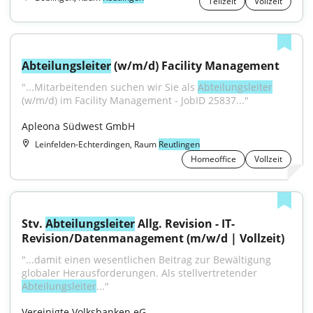
Teilzeit
Vollzeit
Abteilungsleiter
 (w/m/d) Facility Management
"...Mitarbeitenden suchen wir Sie als 
Abteilungsleiter
(w/m/d) im Facility Management - JobID 25837..."
Apleona Südwest GmbH
Leinfelden-Echterdingen, Raum
Reutlingen
Homeoffice
Vollzeit
Stv. 
Abteilungsleiter
 Allg. Revision - IT-
Revision/Datenmanagement (m/w/d | Vollzeit)
"...damit einen wesentlichen Beitrag zur Bewältigung 
globaler Herausforderungen. Als stellvertretender 
Abteilungsleiter
..."
Vereinigte Volksbanken eG