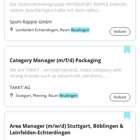
Die Unternehmensgruppe INTERSPORT RÄPPLE betreibt 
sieben Sportfachgeschäfte mit dem vollen...
Sport-Räpple GmbH
Leinfelden-Echterdingen, Raum
Reutlingen
Vollzeit
Category Manager​ (m/f/d) Packaging
We are TAKKT – an international, listed company with 
strong brands such as kaiserkraft, ratioform,...
TAKKT AG
Stuttgart, Pliening, Raum
Reutlingen
Vollzeit
Area Manager (m/w/d) Stuttgart, Böblingen & 
Leinfelden-Echterdingen