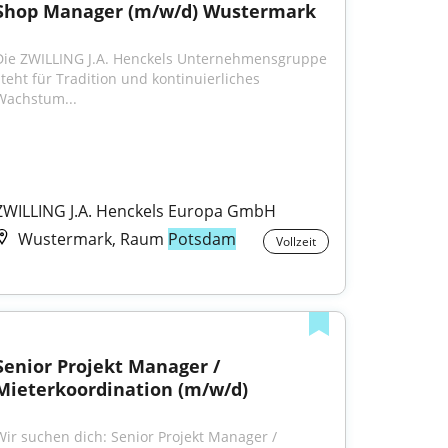
Shop Manager (m/w/d) Wustermark
Die ZWILLING J.A. Henckels Unternehmensgruppe 
steht für Tradition und kontinuierliches 
Wachstum...
ZWILLING J.A. Henckels Europa GmbH
Wustermark, Raum
Potsdam
Vollzeit
Senior Projekt Manager / 
Mieterkoordination (m/w/d)
Wir suchen dich: Senior Projekt Manager / 