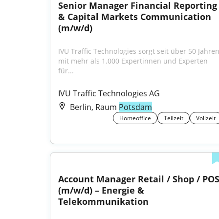
Senior Manager Financial Reporting 
& Capital Markets Communication 
(m/w/d)
IVU Traffic Technologies sorgt seit über 50 Jahren
mit mehr als 1.000 Expertinnen und Experten 
für...
IVU Traffic Technologies AG
Berlin, Raum
Potsdam
Homeoffice
Teilzeit
Vollzeit
Account Manager Retail / Shop / POS
(m/w/d) – Energie & 
Telekommunikation