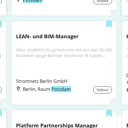
Potsdam
Vollzeit
LEAN- und BIM-Manager
Über unsWillst Du gemeinsam mit uns das 36.000 
Kilometer lange Berliner Stromnetz fit halten,...
 
Stromnetz Berlin GmbH
Berlin, Raum
Potsdam
Vollzeit
Platform Partnerships Manager 