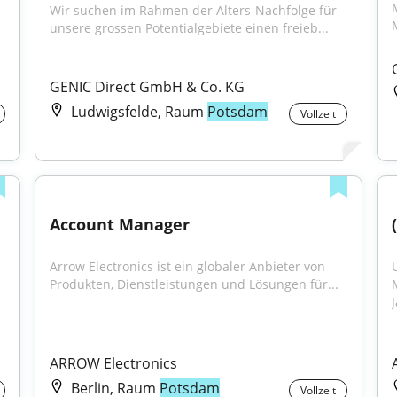
Wir suchen im Rahmen der Alters-Nachfolge für 
unsere grossen Potentialgebiete einen freieb...
GENIC Direct GmbH & Co. KG
Ludwigsfelde, Raum
Potsdam
Vollzeit
Account Manager
Arrow Electronics ist ein globaler Anbieter von 
Produkten, Dienstleistungen und Lösungen für...
ARROW Electronics
Berlin, Raum
Potsdam
Vollzeit