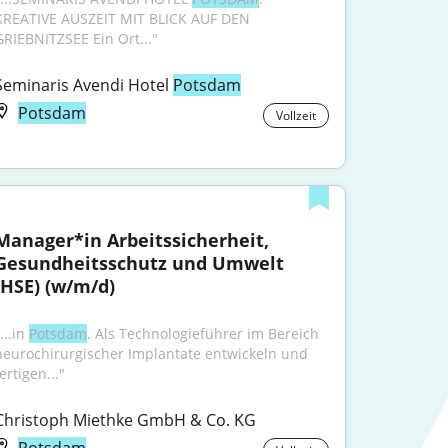
KREATIVE AUSZEIT MIT BLICK AUF DEN 
GRIEBNITZSEE Ein Ort..."
Seminaris Avendi Hotel 
Potsdam
Potsdam
Vollzeit
Manager*in Arbeitssicherheit, 
Gesundheitsschutz und Umwelt 
(HSE) (w/m/d)
...in 
Potsdam
. Als Technologieführer im Bereich 
neurochirurgischer Implantate entwickeln und 
ertigen..."
Christoph Miethke GmbH & Co. KG