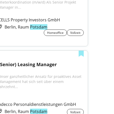
Mieterkoordination (m/w/d) Als Senior Projekt 
Manager in...
CELLS Property Investors GmbH
Berlin, Raum
Potsdam
Homeoffice
Vollzeit
(Senior) Leasing Manager
Unser ganzheitlicher Ansatz für proaktives Asset 
Management hat sich seit über einem 
Jahrzehnt...
Adecco Personaldienstleistungen GmbH
Berlin, Raum
Potsdam
Vollzeit