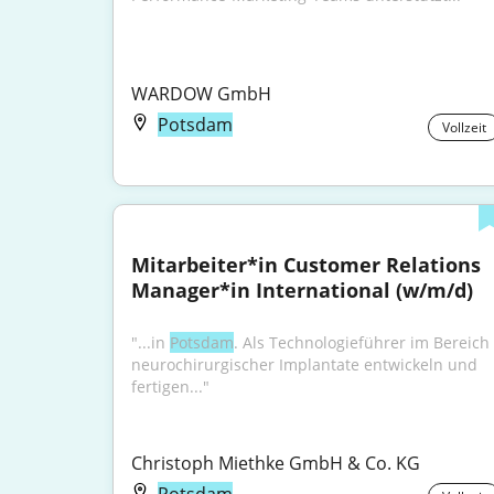
WARDOW GmbH
Potsdam
Vollzeit
Mitarbeiter*in Customer Relations 
Manager*in International (w/m/d)
"...in 
Potsdam
. Als Technologieführer im Bereich 
neurochirurgischer Implantate entwickeln und 
fertigen..."
Christoph Miethke GmbH & Co. KG