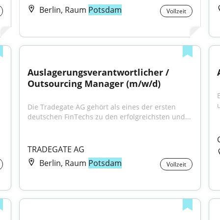
Berlin, Raum
Potsdam
Vollzeit
Auslagerungsverantwortlicher / 
Outsourcing Manager (m/w/d)
Die Tradegate AG gehört als eines der ersten 
deutschen FinTechs zu den erfolgreichsten und...
TRADEGATE AG
Berlin, Raum
Potsdam
Vollzeit