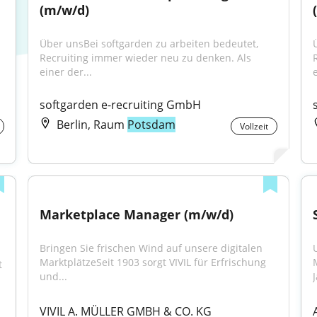
(m/w/d)
Über unsBei softgarden zu arbeiten bedeutet, 
Recruiting immer wieder neu zu denken. Als 
einer der...
e
softgarden e-recruiting GmbH
Berlin, Raum
Potsdam
Vollzeit
Marketplace Manager (m/w/d)
Bringen Sie frischen Wind auf unsere digitalen 
MarktplätzeSeit 1903 sorgt VIVIL für Erfrischung 
 
und...
VIVIL A. MÜLLER GMBH & CO. KG