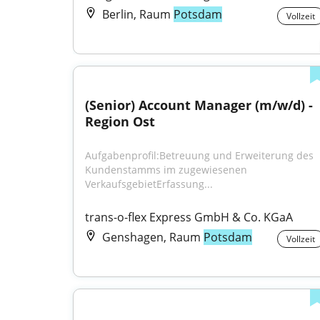
Berlin, Raum
Potsdam
Vollzeit
(Senior) Account Manager (m/w/d) - 
Region Ost
Aufgabenprofil:Betreuung und Erweiterung des 
Kundenstamms im zugewiesenen 
VerkaufsgebietErfassung...
trans-o-flex Express GmbH & Co. KGaA
Genshagen, Raum
Potsdam
Vollzeit