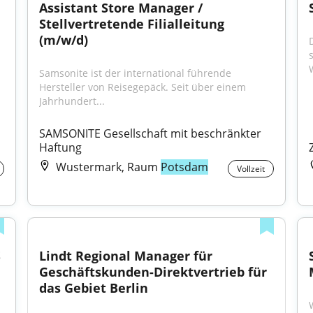
Assistant Store Manager / 
Stellvertretende Filialleitung 
(m/w/d)
 
Samsonite ist der international führende 
Hersteller von Reisegepäck. Seit über einem 
Jahrhundert...
SAMSONITE Gesellschaft mit beschränkter 
Haftung
Wustermark, Raum
Potsdam
Vollzeit
 
Lindt Regional Manager für 
Geschäftskunden-Direktvertrieb für 
das Gebiet Berlin