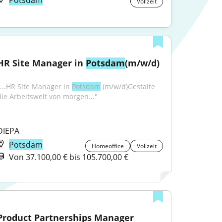
Potsdam
Vollzeit
HR Site Manager in 
Potsdam
(m/w/d)
"...HR Site Manager in 
Potsdam
 (m/w/d)Gestalte 
die Arbeitswelt von morgen..."
DIEPA
Potsdam
Homeoffice
Vollzeit
Von 37.100,00 € bis 105.700,00 €
Product Partnerships Manager 