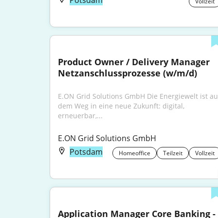
Potsdam
Vollzeit
Product Owner / Delivery Manager 
Netzanschlussprozesse (w/m/d)
E.ON Grid Solutions GmbH Die Energiewelt ist auf
dem Weg in eine neue Zukunft: digital, 
erneuerbar,...
E.ON Grid Solutions GmbH
Potsdam
Homeoffice
Teilzeit
Vollzeit
Application Manager Core Banking - 