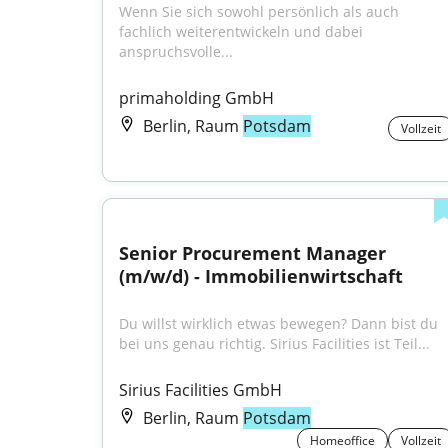
Wenn Sie sich sowohl persönlich als auch 
fachlich weiterentwickeln und dabei 
anspruchsvolle...
primaholding GmbH
Berlin, Raum
Potsdam
Vollzeit
Senior Procurement Manager 
(m/w/d) - Immobilienwirtschaft
Du willst wirklich etwas bewegen? Dann bist du 
bei uns genau richtig. Sirius Facilities ist Teil...
Sirius Facilities GmbH
Berlin, Raum
Potsdam
Homeoffice
Vollzeit