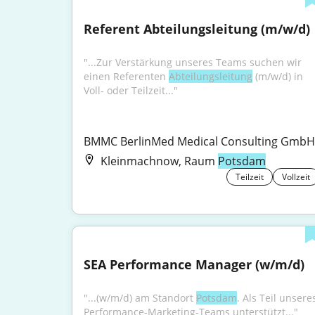
Referent Abteilungsleitung (m/w/d)
"...Zur Verstärkung unseres Teams suchen wir 
einen Referenten 
Abteilungsleitung
 (m/w/d) in 
Voll- oder Teilzeit..."
BMMC BerlinMed Medical Consulting GmbH
Kleinmachnow, Raum
Potsdam
Teilzeit
Vollzeit
SEA Performance Manager (w/m/d)
"...(w/m/d) am Standort 
Potsdam
. Als Teil unseres
Performance-Marketing-Teams unterstützt..."