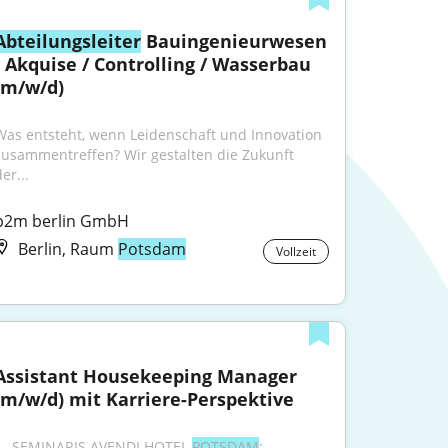
Abteilungsleiter
 Bauingenieurwesen 
- Akquise / Controlling / Wasserbau 
(m/w/d)
Was entsteht, wenn Leidenschaft und Innovation 
zusammentreffen? Wir gestalten die Zukunft 
er...
p2m berlin GmbH
Berlin, Raum
Potsdam
Vollzeit
Assistant Housekeeping Manager 
(m/w/d) mit Karriere-Perspektive
"...SEMINARIS AVENDI HOTEL 
POTSDAM
: 