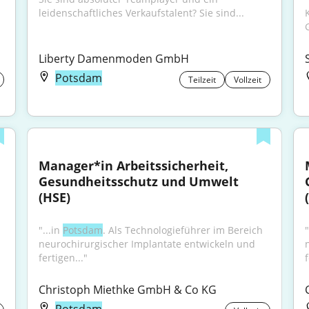
leidenschaftliches Verkaufstalent? Sie sind...
Liberty Damenmoden GmbH
Potsdam
Teilzeit
Vollzeit
Manager*in Arbeitssicherheit, 
Gesundheitsschutz und Umwelt 
(HSE)
"...in 
Potsdam
. Als Technologieführer im Bereich 
"
neurochirurgischer Implantate entwickeln und 
fertigen..."
f
Christoph Miethke GmbH & Co KG