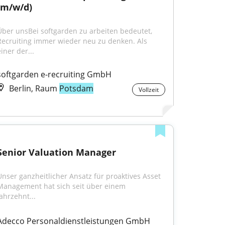
(m/w/d)
Über unsBei softgarden zu arbeiten bedeutet, 
Recruiting immer wieder neu zu denken. Als 
iner der...
softgarden e-recruiting GmbH
Berlin, Raum
Potsdam
Vollzeit
Senior Valuation Manager
Unser ganzheitlicher Ansatz für proaktives Asset 
Management hat sich seit über einem 
Jahrzehnt...
Adecco Personaldienstleistungen GmbH