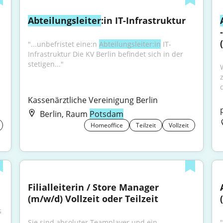
Abteilungsleiter
:in IT-Infrastruktur
"...unbefristet eine:n 
Abteilungsleiter:in
 IT-
Infrastruktur Die KV Berlin befindet sich in der 
stetigen..."
d
Kassenärztliche Vereinigung Berlin
Berlin, Raum
Potsdam
Homeoffice
Teilzeit
Vollzeit
Filialleiterin / Store Manager 
(m/w/d) Vollzeit oder Teilzeit
 
Sie sind absoluter Teamplayer und ein 