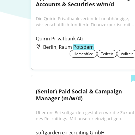
Accounts & Securities w/m/d
Die Quirin Privatbank verbindet unabhängige, 
wissenschaftlich fundierte Finanzexpertise mit...
Quirin Privatbank AG
Berlin, Raum
Potsdam
Homeoffice
Teilzeit
Vollzeit
(Senior) Paid Social & Campaign 
Manager (m/w/d)
Über unsBei softgarden gestalten wir die Zukunft
des Recruitings. Mit unserer einzigartigen...
softgarden e-recruiting GmbH