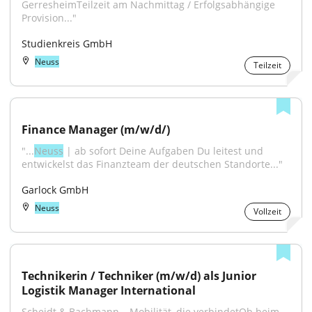
GerresheimTeilzeit am Nachmittag / Erfolgsabhängige 
Provision..."
Studienkreis GmbH
Neuss
Teilzeit
Finance Manager (m/w/d/)
"...
Neuss
 | ab sofort Deine Aufgaben Du leitest und 
entwickelst das Finanzteam der deutschen Standorte..."
Garlock GmbH
Neuss
Vollzeit
Technikerin / Techniker (m/w/d) als Junior 
Logistik Manager International
Scheidt & Bachmann – Mobilität, die verbindetOb beim 