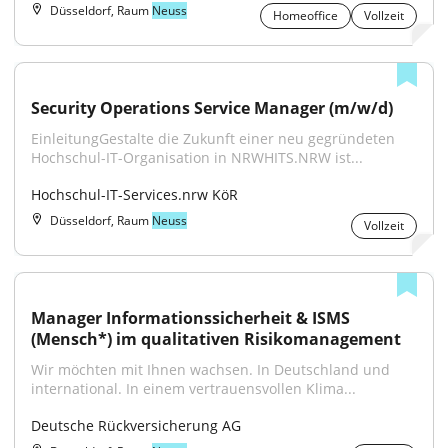
Düsseldorf, Raum
Neuss
Homeoffice
Vollzeit
Security Operations Service Manager (m/w/d)
EinleitungGestalte die Zukunft einer neu gegründeten 
Hochschul-IT-Organisation in NRWHITS.NRW ist...
Hochschul-IT-Services.nrw KöR
Düsseldorf, Raum
Neuss
Vollzeit
Manager Informationssicherheit & ISMS 
(Mensch*) im qualitativen Risikomanagement
Wir möchten mit Ihnen wachsen. In Deutschland und 
international. In einem vertrauensvollen Klima...
Deutsche Rückversicherung AG