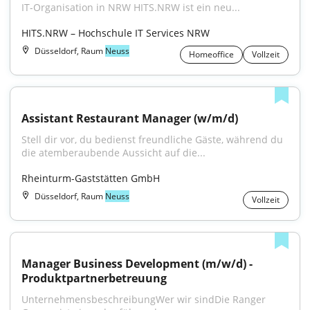
IT-Organisation in NRW HITS.NRW ist ein neu...
HITS.NRW – Hochschule IT Services NRW
Düsseldorf, Raum
Neuss
Homeoffice
Vollzeit
Assistant Restaurant Manager (w/m/d)
Stell dir vor, du bedienst freundliche Gäste, während du 
die atemberaubende Aussicht auf die...
Rheinturm-Gaststätten GmbH
Düsseldorf, Raum
Neuss
Vollzeit
Manager Business Development (m/w/d) - 
Produktpartnerbetreuung
UnternehmensbeschreibungWer wir sindDie Ranger 