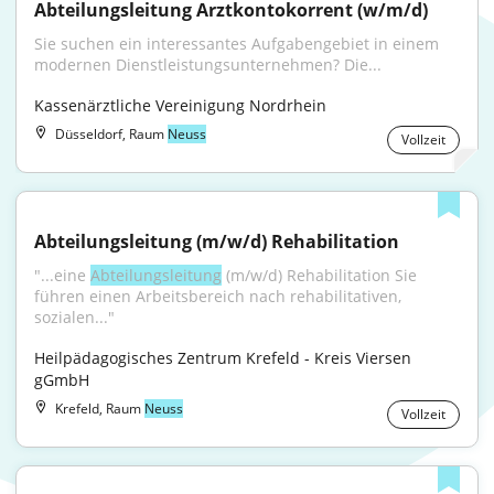
Abteilungsleitung Arztkontokorrent (w/m/d)
Sie suchen ein interessantes Aufgabengebiet in einem 
modernen Dienstleistungsunternehmen? Die...
Kassenärztliche Vereinigung Nordrhein
Düsseldorf, Raum
Neuss
Vollzeit
Abteilungsleitung (m/w/d) Rehabilitation
"...eine 
Abteilungsleitung
 (m/w/d) Rehabilitation Sie 
führen einen Arbeitsbereich nach rehabilitativen, 
sozialen..."
Heilpädagogisches Zentrum Krefeld - Kreis Viersen 
gGmbH
Krefeld, Raum
Neuss
Vollzeit