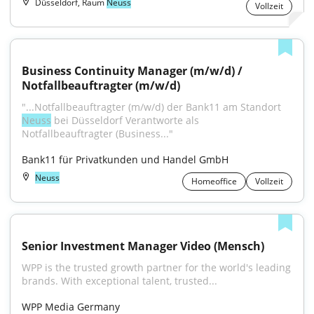
Düsseldorf, Raum
Neuss
Vollzeit
Business Continuity Manager (m/w/d) / 
Notfallbeauftragter (m/w/d)
"...Notfallbeauftragter (m/w/d) der Bank11 am Standort 
Neuss
 bei Düsseldorf Verantworte als 
Notfallbeauftragter (Business..."
Bank11 für Privatkunden und Handel GmbH
Neuss
Homeoffice
Vollzeit
Senior Investment Manager Video (Mensch)
WPP is the trusted growth partner for the world's leading 
brands. With exceptional talent, trusted...
WPP Media Germany