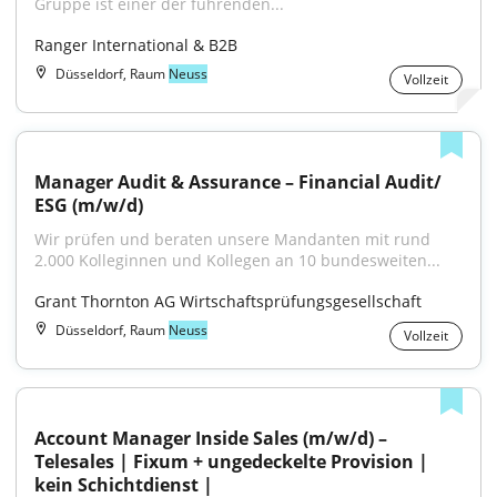
Gruppe ist einer der führenden...
Ranger International & B2B
Düsseldorf, Raum
Neuss
Vollzeit
Manager Audit & Assurance – Financial Audit/ 
ESG (m/w/d)
Wir prüfen und beraten unsere Mandanten mit rund 
2.000 Kolleginnen und Kollegen an 10 bundesweiten...
Grant Thornton AG Wirtschaftsprüfungsgesellschaft
Düsseldorf, Raum
Neuss
Vollzeit
Account Manager Inside Sales (m/w/d) – 
Telesales | Fixum + ungedeckelte Provision | 
kein Schichtdienst |