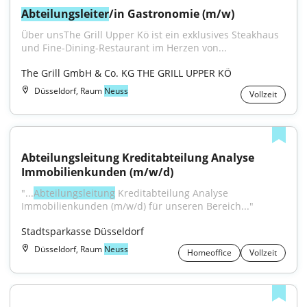
Abteilungsleiter
/in Gastronomie (m/w)
Über unsThe Grill Upper Kö ist ein exklusives Steakhaus 
und Fine-Dining-Restaurant im Herzen von...
The Grill GmbH & Co. KG THE GRILL UPPER KÖ
Düsseldorf, Raum
Neuss
Vollzeit
Abteilungsleitung Kreditabteilung Analyse 
Immobilienkunden (m/w/d)
"...
Abteilungsleitung
 Kreditabteilung Analyse 
Immobilienkunden (m/w/d) für unseren Bereich..."
Stadtsparkasse Düsseldorf
Düsseldorf, Raum
Neuss
Homeoffice
Vollzeit