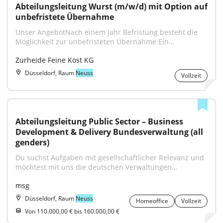
Abteilungsleitung Wurst (m/w/d) mit Option auf 
unbefristete Übernahme
Unser AngebotNach einem Jahr Befristung besteht die 
Möglichkeit zur unbefristeten Übernahme Ein...
Zurheide Feine Kost KG
Düsseldorf, Raum
Neuss
Vollzeit
Abteilungsleitung Public Sector – Business 
Development & Delivery Bundesverwaltung (all 
genders)
Du suchst Aufgaben mit gesellschaftlicher Relevanz und 
möchtest mit uns die deutschen Verwaltungen...
msg
Düsseldorf, Raum
Neuss
Homeoffice
Vollzeit
Von 110.000,00 € bis 160.000,00 €