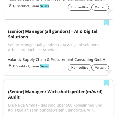
Düsseldorf, Raum
Neuss
Homeoffice
Vollzeit
(Senior) Manager (all genders) – AI & Digital 
Solutions
Senior Manager (all genders) – AI & Digital Solutions 
Arbeitsort: Mobiles Arbeiten,...
valantic Supply Chain & Procurement Consulting GmbH
Düsseldorf, Raum
Neuss
Homeoffice
Vollzeit
(Senior) Manager / Wirtschaftsprüfer (m/w/d) 
Audit
Die Nexia GmbH – das sind über 500 Kolleginnen und 
Kollegen an zehn bundesweiten Standorten. Wir...