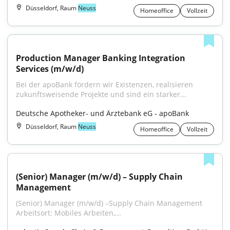
Düsseldorf, Raum
Neuss
Homeoffice
Vollzeit
Production Manager Banking Integration 
Services (m/w/d)
Bei der apoBank fördern wir Existenzen, realisieren 
zukunftsweisende Projekte und sind ein starker...
Deutsche Apotheker- und Ärztebank eG - apoBank
Düsseldorf, Raum
Neuss
Homeoffice
Vollzeit
(Senior) Manager (m/w/d) – Supply Chain 
Management
(Senior) Manager (m/w/d) –Supply Chain Management 
Arbeitsort: Mobiles Arbeiten,...