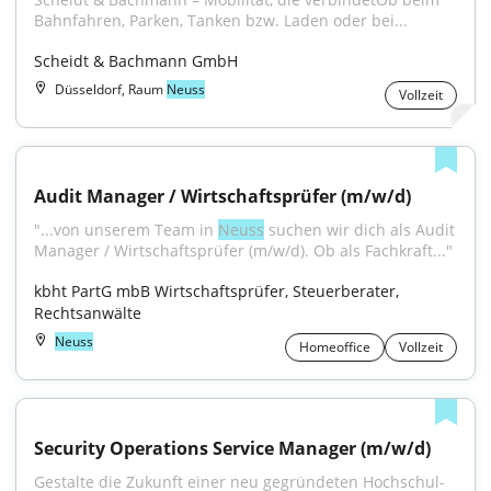
Bahnfahren, Parken, Tanken bzw. Laden oder bei...
Scheidt & Bachmann GmbH
Düsseldorf, Raum
Neuss
Vollzeit
Audit Manager / Wirtschaftsprüfer (m/w/d)
"...von unserem Team in 
Neuss
 suchen wir dich als Audit 
Manager / Wirtschaftsprüfer (m/w/d). Ob als Fachkraft..."
kbht PartG mbB Wirtschaftsprüfer, Steuerberater, 
Rechtsanwälte
Neuss
Homeoffice
Vollzeit
Security Operations Service Manager (m/w/d)
Gestalte die Zukunft einer neu gegründeten Hochschul-