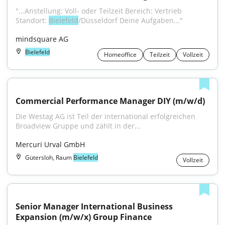
"...Anstellung: Voll- oder Teilzeit Bereich: Vertrieb 
Standort: 
Bielefeld
/Düsseldorf Deine Aufgaben..."
mindsquare AG
Bielefeld
Homeoffice
Teilzeit
Vollzeit
Commercial Performance Manager DIY (m/w/d)
Die Westag AG ist Teil der international erfolgreichen 
Broadview Gruppe und zählt in der...
Mercuri Urval GmbH
Gütersloh, Raum
Bielefeld
Vollzeit
Senior Manager International Business 
Expansion (m/w/x) Group Finance