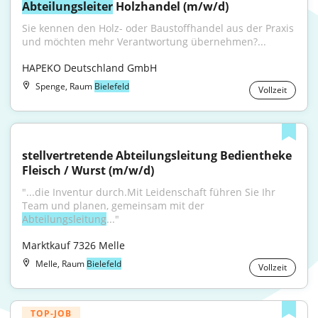
Abteilungsleiter
 Holzhandel (m/w/d)
Sie kennen den Holz- oder Baustoffhandel aus der Praxis 
und möchten mehr Verantwortung übernehmen?...
HAPEKO Deutschland GmbH
Spenge, Raum
Bielefeld
Vollzeit
stellvertretende Abteilungsleitung Bedientheke 
Fleisch / Wurst (m/w/d)
"...die Inventur durch.Mit Leidenschaft führen Sie Ihr 
Team und planen, gemeinsam mit der 
Abteilungsleitung
..."
Marktkauf 7326 Melle
Melle, Raum
Bielefeld
Vollzeit
TOP-JOB