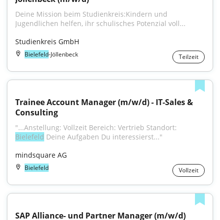
Deine Mission beim Studienkreis:Kindern und 
Jugendlichen helfen, ihr schulisches Potenzial voll...
Studienkreis GmbH
Bielefeld
-Jöllenbeck
Teilzeit
Trainee Account Manager (m/w/d) - IT-Sales & 
Consulting
"...Anstellung: Vollzeit Bereich: Vertrieb Standort: 
Bielefeld
 Deine Aufgaben Du interessierst..."
mindsquare AG
Bielefeld
Vollzeit
SAP Alliance- und Partner Manager (m/w/d)