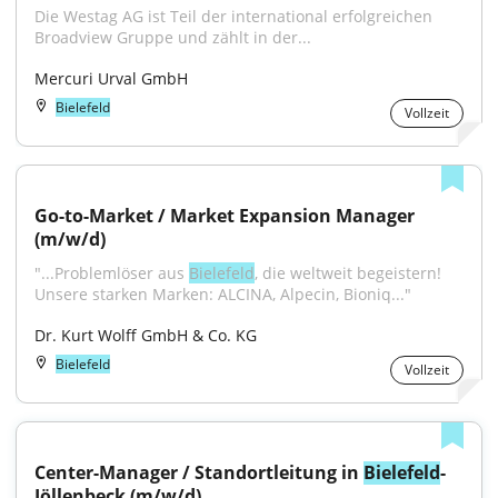
Die Westag AG ist Teil der international erfolgreichen 
Broadview Gruppe und zählt in der...
Mercuri Urval GmbH
Bielefeld
Vollzeit
Go-to-Market / Market Expansion Manager 
(m/w/d)
"...Problemlöser aus 
Bielefeld
, die weltweit begeistern! 
Unsere starken Marken: ALCINA, Alpecin, Bioniq..."
Dr. Kurt Wolff GmbH & Co. KG
Bielefeld
Vollzeit
Center-Manager / Standortleitung in 
Bielefeld
-
Jöllenbeck (m/w/d)