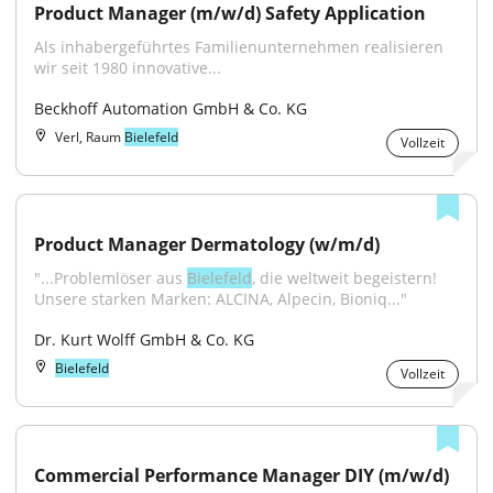
Product Manager (m/w/d) Safety Application
Als inhabergeführtes Familienunternehmen realisieren 
wir seit 1980 innovative...
Beckhoff Automation GmbH & Co. KG
Verl, Raum
Bielefeld
Vollzeit
Product Manager Dermatology (w/m/d)
"...Problemlöser aus 
Bielefeld
, die weltweit begeistern! 
Unsere starken Marken: ALCINA, Alpecin, Bioniq..."
Dr. Kurt Wolff GmbH & Co. KG
Bielefeld
Vollzeit
Commercial Performance Manager DIY (m/w/d)