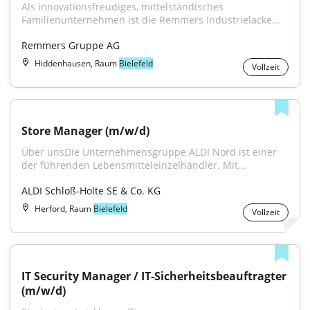
Als innovationsfreudiges, mittelständisches 
Familienunternehmen ist die Remmers Industrielacke...
Remmers Gruppe AG
Hiddenhausen, Raum
Bielefeld
Vollzeit
Store Manager (m/w/d)
Über unsDie Unternehmensgruppe ALDI Nord ist einer 
der führenden Lebensmitteleinzelhändler. Mit...
ALDI Schloß-Holte SE & Co. KG
Herford, Raum
Bielefeld
Vollzeit
IT Security Manager / IT-Sicherheitsbeauftragter 
(m/w/d)