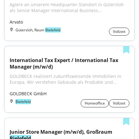
Agiere an unserem Headquarter-Standort in Gütersloh 
als Senior Manager International Business...
Arvato
Gütersloh, Raum
Bielefeld
Vollzeit
International Tax Expert / International Tax 
Manager (m/w/d)
GOLDBECK realisiert zukunftsweisende Immobilien in 
Europa. Wir verstehen Gebäude als Produkte und...
GOLDBECK GmbH
Bielefeld
Homeoffice
Vollzeit
Junior Store Manager (m/w/d), Großraum 
Bielefeld