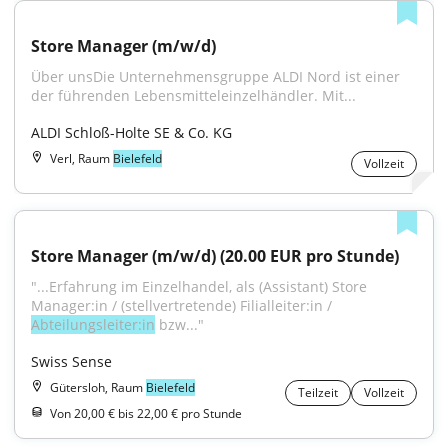
Store Manager (m/w/d)
Über unsDie Unternehmensgruppe ALDI Nord ist einer 
der führenden Lebensmitteleinzelhändler. Mit...
ALDI Schloß-Holte SE & Co. KG
Verl, Raum
Bielefeld
Vollzeit
Store Manager (m/w/d) (20.00 EUR pro Stunde)
"...Erfahrung im Einzelhandel, als (Assistant) Store 
Manager:in / (stellvertretende) Filialleiter:in / 
Abteilungsleiter:in
 bzw..."
Swiss Sense
Gütersloh, Raum
Bielefeld
Teilzeit
Vollzeit
Von 20,00 € bis 22,00 € pro Stunde