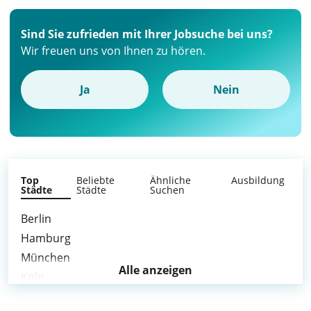
Sind Sie zufrieden mit Ihrer Jobsuche bei uns?
Wir freuen uns von Ihnen zu hören.
Ja
Nein
Top
Beliebte
Ähnliche
Ausbildung
Städte
Städte
Suchen
Berlin
Hamburg
München
Alle anzeigen
Köln
Frankfurt am Main