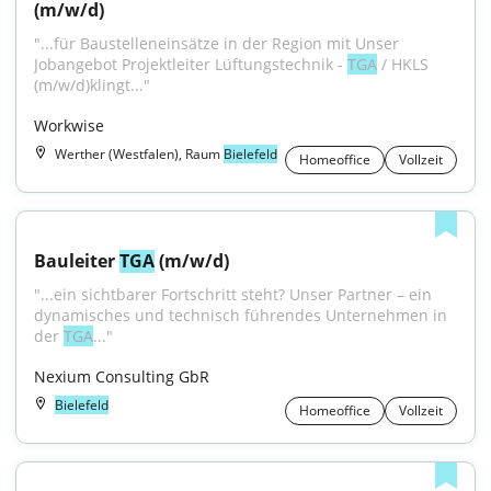
(m/w/d)
"...für Baustelleneinsätze in der Region mit Unser 
Jobangebot Projektleiter Lüftungstechnik - 
TGA
 / HKLS 
(m/w/d)klingt..."
Workwise
Werther (Westfalen), Raum
Bielefeld
Homeoffice
Vollzeit
Bauleiter 
TGA
 (m/w/d)
"...ein sichtbarer Fortschritt steht? Unser Partner – ein 
dynamisches und technisch führendes Unternehmen in 
der 
TGA
..."
Nexium Consulting GbR
Bielefeld
Homeoffice
Vollzeit