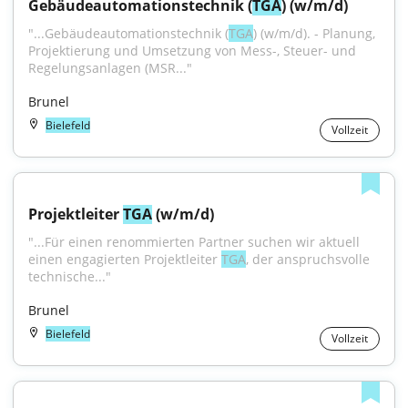
Gebäudeautomationstechnik (
TGA
) (w/m/d)
"...Gebäudeautomationstechnik (
TGA
) (w/m/d). - Planung, 
Projektierung und Umsetzung von Mess-, Steuer- und 
Regelungsanlagen (MSR..."
Brunel
Bielefeld
Vollzeit
Projektleiter 
TGA
 (w/m/d)
"...Für einen renommierten Partner suchen wir aktuell 
einen engagierten Projektleiter 
TGA
, der anspruchsvolle 
technische..."
Brunel
Bielefeld
Vollzeit