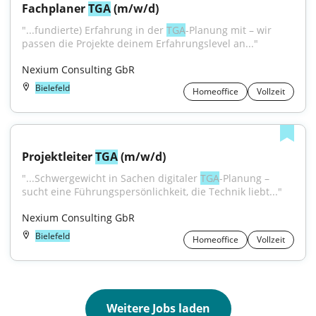
Fachplaner 
TGA
 (m/w/d)
"...fundierte) Erfahrung in der 
TGA
-Planung mit – wir 
passen die Projekte deinem Erfahrungslevel an..."
Nexium Consulting GbR
Bielefeld
Homeoffice
Vollzeit
Projektleiter 
TGA
 (m/w/d)
"...Schwergewicht in Sachen digitaler 
TGA
-Planung – 
sucht eine Führungspersönlichkeit, die Technik liebt..."
Nexium Consulting GbR
Bielefeld
Homeoffice
Vollzeit
Weitere Jobs laden