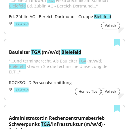
"...Polier:in (m/w/d) 
TGA
 Elektrotechnik am Standort 
Bielefeld
 Ed. Züblin AG - Bereich Dortmund..."
Ed. Züblin AG - Bereich Dortmund - Gruppe 
Bielefeld
Bielefeld
Vollzeit
Bauleiter 
TGA
 (m/w/d) 
Bielefeld
"...und termingerecht. Als Bauleiter 
TGA
 (m/w/d) 
Bielefeld
 steuern Sie die technische Umsetzung der 
ELT..."
ROCKSOLID Personalvermittlung
Bielefeld
Homeoffice
Vollzeit
Administrator:in Rechenzentrumsbetrieb 
Schwerpunkt 
TGA
/Infrastruktur (m/w/d) - 