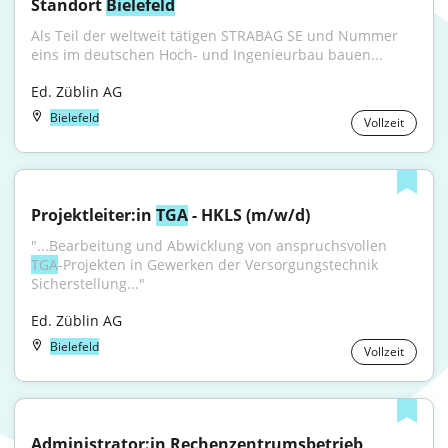
Standort 
Bielefeld
Als Teil der weltweit tätigen STRABAG SE und Nummer 
eins im deutschen Hoch- und Ingenieurbau bauen...
Ed. Züblin AG
Bielefeld
Vollzeit
Projektleiter:in 
TGA
 - HKLS (m/w/d)
"...Bearbeitung und Abwicklung von anspruchsvollen 
TGA
-Projekten in Gewerken der Versorgungstechnik 
Sicherstellung..."
Ed. Züblin AG
Bielefeld
Vollzeit
Administrator:in Rechenzentrumsbetrieb 