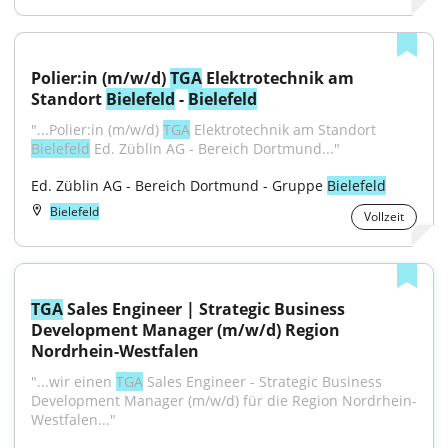
Polier:in (m/w/d) 
TGA
 Elektrotechnik am 
Standort 
Bielefeld
 - 
Bielefeld
"...Polier:in (m/w/d) 
TGA
 Elektrotechnik am Standort 
Bielefeld
 Ed. Züblin AG - Bereich Dortmund..."
Ed. Züblin AG - Bereich Dortmund - Gruppe 
Bielefeld
Bielefeld
Vollzeit
TGA
 Sales Engineer | Strategic Business 
Development Manager (m/w/d) Region 
Nordrhein-Westfalen
"...wir einen 
TGA
 Sales Engineer - Strategic Business 
Development Manager (m/w/d) für die Region Nordrhein-
Westfalen..."