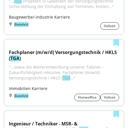
"...
TGA
-Projekten in Gewerken der Versorgungstechnik 
Sicherstellung der Einhaltung von Terminen, Kosten..."
Baugewerbe/-industrie Karriere
Bielefeld
Vollzeit
Fachplaner (m/w/d) Versorgungstechnik / HKLS 
(
TGA
)
"...sowie die Weiterentwicklung unserer Talente – 
Zukunftsfähigkeit inklusive. Fachplaner (m/w/d) 
Versorgungstechnik / HKLS (
TGA
..."
Immobilien Karriere
Bielefeld
Homeoffice
Vollzeit
Ingenieur / Techniker - MSR- & 