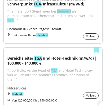
Schwerpunkt 
TGA
/Infrastruktur (m/w/d)
"...am Standort Steinhagen bei 
Bielefeld
 als 
Administrator:in Rechenzentrumsbetrieb Schwerpunkt 
TGA
..."
Hörmann KG Verkaufsgesellschaft
Steinhagen, Raum
Bielefeld
Vollzeit
Bereichsleiter 
TGA
 und Hotel-Technik (m/w/d) | 
100.000 - 140.000 €
"...portfolio. As the Head of 
TGA
 and Hotel Technology, 
you will ensure the seamless technical operation of 
the..."
Nitcservices
Bielefeld
Vollzeit
Von 120.000,00 € bis 150.000,00 €