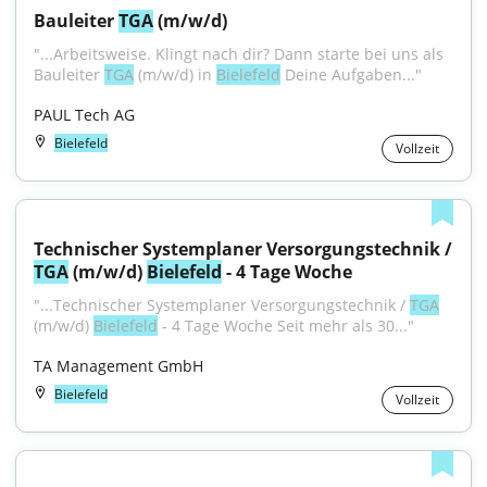
Bauleiter 
TGA
 (m/w/d)
"...Arbeitsweise. Klingt nach dir? Dann starte bei uns als 
Bauleiter 
TGA
 (m/w/d) in 
Bielefeld
 Deine Aufgaben..."
PAUL Tech AG
Bielefeld
Vollzeit
Technischer Systemplaner Versorgungstechnik / 
TGA
 (m/w/d) 
Bielefeld
 - 4 Tage Woche
"...Technischer Systemplaner Versorgungstechnik / 
TGA
(m/w/d) 
Bielefeld
 - 4 Tage Woche Seit mehr als 30..."
TA Management GmbH
Bielefeld
Vollzeit