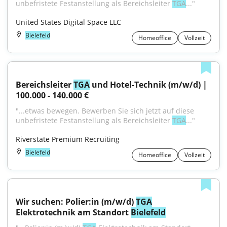
unbefristete Festanstellung als Bereichsleiter 
TGA
..."
United States Digital Space LLC
Bielefeld
Homeoffice
Vollzeit
Bereichsleiter 
TGA
 und Hotel-Technik (m/w/d) | 
100.000 - 140.000 €
"...etwas bewegen. Bewerben Sie sich jetzt auf diese 
unbefristete Festanstellung als Bereichsleiter 
TGA
..."
Riverstate Premium Recruiting
Bielefeld
Homeoffice
Vollzeit
Wir suchen: Polier:in (m/w/d) 
TGA
Elektrotechnik am Standort 
Bielefeld