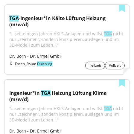
TGA
-Ingenieur*in Kälte Lüftung Heizung 
(m/w/d)
"...seit einigen Jahren HKLS‑Anlagen und willst 
TGA
 nicht 
nur „zeichnen“, sondern konzipieren, auslegen und im 
3D‑Modell zum Leben..."
Dr. Born - Dr. Ermel GmbH
Essen, Raum
Duisburg
Teilzeit
Vollzeit
Ingenieur*in 
TGA
 Heizung Lüftung Klima 
(m/w/d)
"...seit einigen Jahren HKLS‑Anlagen und willst 
TGA
 nicht 
nur „zeichnen“, sondern konzipieren, auslegen und im 
3D‑Modell zum Leben..."
Dr. Born - Dr. Ermel GmbH