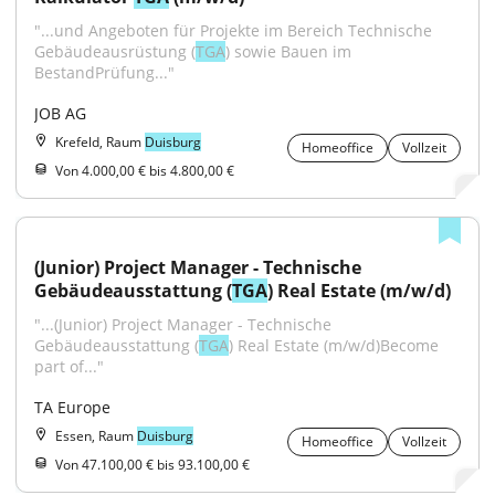
"...und Angeboten für Projekte im Bereich Technische 
Gebäudeausrüstung (
TGA
) sowie Bauen im 
BestandPrüfung..."
JOB AG
Krefeld, Raum
Duisburg
Homeoffice
Vollzeit
Von 4.000,00 € bis 4.800,00 €
(Junior) Project Manager - Technische 
Gebäudeausstattung (
TGA
) Real Estate (m/w/d)
"...(Junior) Project Manager - Technische 
Gebäudeausstattung (
TGA
) Real Estate (m/w/d)Become 
part of..."
TA Europe
Essen, Raum
Duisburg
Homeoffice
Vollzeit
Von 47.100,00 € bis 93.100,00 €