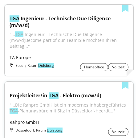
TGA
 Ingenieur - Technische Due Diligence 
(m/w/d)
"...
TGA
 Ingenieur - Technische Due Diligence 
(m/w/d)Become part of our Team!Sie möchten Ihren 
Beitrag..."
TA Europe
Essen, Raum
Duisburg
Homeoffice
Vollzeit
Projektleiter/in 
TGA
 - Elektro (m/w/d)
"...Die Rahpro GmbH ist ein modernes inhabergeführtes 
TGA
-Planungsbüro mit Sitz in Düsseldorf-Heerdt..."
Rahpro GmbH
Düsseldorf, Raum
Duisburg
Vollzeit