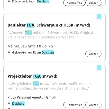
Düsseldorf, Raum
Duisburg
Homeoffice
Vollzeit
Bauleiter 
TGA
, Schwerpunkt HLSK (m/w/d)
"...(m/w/d) 
TGA
 mit dem Schwerpunkt HLSK. Original 
Stellenanzeige auf StepStone.de Website..."
Mainka Bau GmbH & Co. KG
Gelsenkirchen, Raum
Duisburg
Vollzeit
Projektleiter 
TGA
 (m/w/d)
"...Projektleiter 
TGA
 (m/w/d)Wenn du weißt, was du 
kannst, solltest du wissen, wo du richtig bist.Du..."
Pluto Personal Agentur GmbH
Duisburg
Homeoffice
Vollzeit