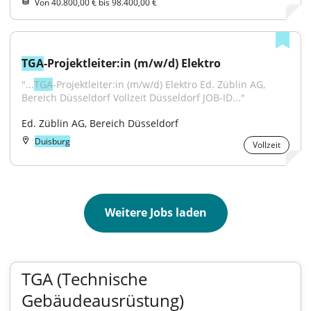
Von 40.800,00 € bis 98.400,00 €
TGA
-Projektleiter:in (m/w/d) Elektro
"...
TGA
-Projektleiter:in (m/w/d) Elektro Ed. Züblin AG, 
Bereich Düsseldorf Vollzeit Düsseldorf JOB-ID..."
Ed. Züblin AG, Bereich Düsseldorf
Duisburg
Vollzeit
Weitere Jobs laden
TGA (Technische
Gebäudeausrüstung)