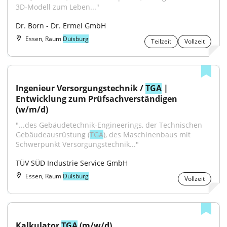
3D‑Modell zum Leben..."
Dr. Born - Dr. Ermel GmbH
Essen, Raum
Duisburg
Teilzeit
Vollzeit
Ingenieur Versorgungstechnik / 
TGA
 | 
Entwicklung zum Prüfsachverständigen 
(w/m/d)
"...des Gebäudetechnik-Engineerings, der Technischen 
Gebäudeausrüstung (
TGA
), des Maschinenbaus mit 
Schwerpunkt Versorgungstechnik..."
TÜV SÜD Industrie Service GmbH
Essen, Raum
Duisburg
Vollzeit
Kalkulator 
TGA
 (m/w/d)