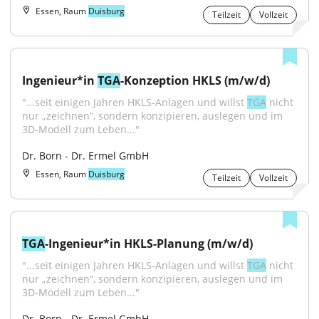
Essen, Raum
Duisburg
Teilzeit
Vollzeit
Ingenieur*in 
TGA
-Konzeption HKLS (m/w/d)
"...seit einigen Jahren HKLS‑Anlagen und willst 
TGA
 nicht 
nur „zeichnen“, sondern konzipieren, auslegen und im 
3D‑Modell zum Leben..."
Dr. Born - Dr. Ermel GmbH
Essen, Raum
Duisburg
Teilzeit
Vollzeit
TGA
-Ingenieur*in HKLS-Planung (m/w/d)
"...seit einigen Jahren HKLS‑Anlagen und willst 
TGA
 nicht 
nur „zeichnen“, sondern konzipieren, auslegen und im 
3D‑Modell zum Leben..."
Dr. Born - Dr. Ermel GmbH