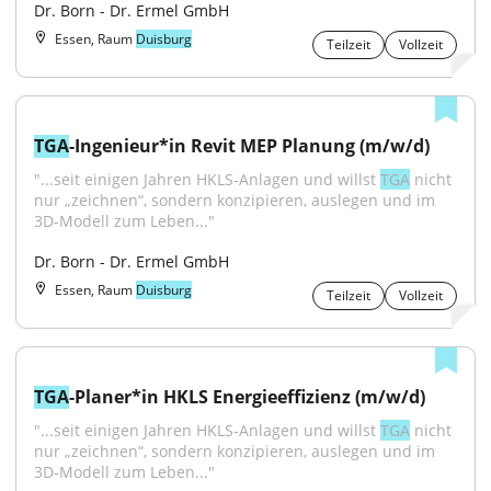
Dr. Born - Dr. Ermel GmbH
Essen, Raum
Duisburg
Teilzeit
Vollzeit
TGA
-Ingenieur*in Revit MEP Planung (m/w/d)
"...seit einigen Jahren HKLS‑Anlagen und willst 
TGA
 nicht 
nur „zeichnen“, sondern konzipieren, auslegen und im 
3D‑Modell zum Leben..."
Dr. Born - Dr. Ermel GmbH
Essen, Raum
Duisburg
Teilzeit
Vollzeit
TGA
-Planer*in HKLS Energieeffizienz (m/w/d)
"...seit einigen Jahren HKLS‑Anlagen und willst 
TGA
 nicht 
nur „zeichnen“, sondern konzipieren, auslegen und im 
3D‑Modell zum Leben..."