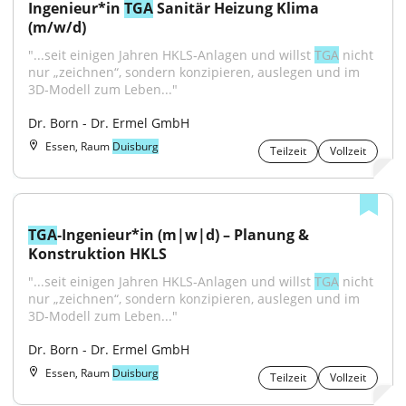
Ingenieur*in 
TGA
 Sanitär Heizung Klima 
(m/w/d)
"...seit einigen Jahren HKLS‑Anlagen und willst 
TGA
 nicht 
nur „zeichnen“, sondern konzipieren, auslegen und im 
3D‑Modell zum Leben..."
Dr. Born - Dr. Ermel GmbH
Essen, Raum
Duisburg
Teilzeit
Vollzeit
TGA
‑Ingenieur*in (m|w|d) – Planung & 
Konstruktion HKLS
"...seit einigen Jahren HKLS‑Anlagen und willst 
TGA
 nicht 
nur „zeichnen“, sondern konzipieren, auslegen und im 
3D‑Modell zum Leben..."
Dr. Born - Dr. Ermel GmbH
Essen, Raum
Duisburg
Teilzeit
Vollzeit