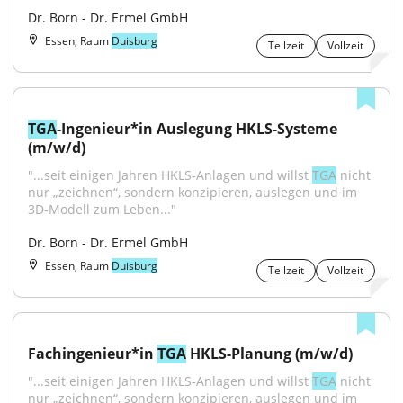
Dr. Born - Dr. Ermel GmbH
Essen, Raum
Duisburg
Teilzeit
Vollzeit
TGA
-Ingenieur*in Auslegung HKLS-Systeme 
(m/w/d)
"...seit einigen Jahren HKLS‑Anlagen und willst 
TGA
 nicht 
nur „zeichnen“, sondern konzipieren, auslegen und im 
3D‑Modell zum Leben..."
Dr. Born - Dr. Ermel GmbH
Essen, Raum
Duisburg
Teilzeit
Vollzeit
Fachingenieur*in 
TGA
 HKLS-Planung (m/w/d)
"...seit einigen Jahren HKLS‑Anlagen und willst 
TGA
 nicht 
nur „zeichnen“, sondern konzipieren, auslegen und im 