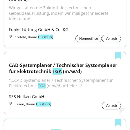
Wir gestalten die Zukunft der technischen 
Gebäudeausrüstung, indem wir maßgeschneiderte 
Klima- und...
Funke Lüftung GmbH & Co. KG
Krefeld, Raum
Duisburg
Homeoffice
Vollzeit
CAD-Systemplaner / Technischer Systemplaner 
für Elektrotechnik 
TGA
 (m/w/d)
"...CAD-Systemplaner / Technischer Systemplaner für 
Elektrotechnik 
TGA
 (m/w/d) Arbeite..."
SSS Nelken GmbH
Essen, Raum
Duisburg
Vollzeit