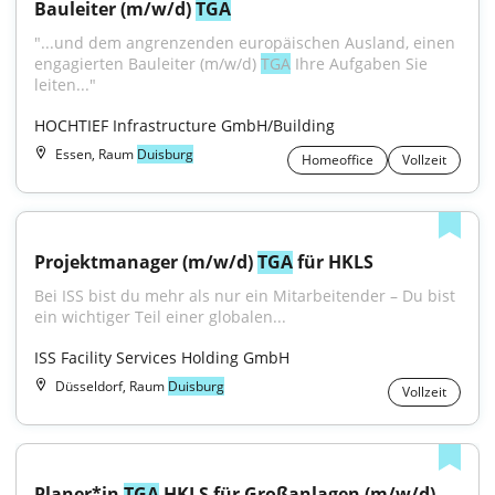
Bauleiter (m/w/d) 
TGA
"...und dem angrenzenden europäischen Ausland, einen 
engagierten Bauleiter (m/w/d) 
TGA
 Ihre Aufgaben Sie 
leiten..."
HOCHTIEF Infrastructure GmbH/Building
Essen, Raum
Duisburg
Homeoffice
Vollzeit
Projektmanager (m/w/d) 
TGA
 für HKLS
Bei ISS bist du mehr als nur ein Mitarbeitender – Du bist 
ein wichtiger Teil einer globalen...
ISS Facility Services Holding GmbH
Düsseldorf, Raum
Duisburg
Vollzeit
Planer*in 
TGA
 HKLS für Großanlagen (m/w/d)