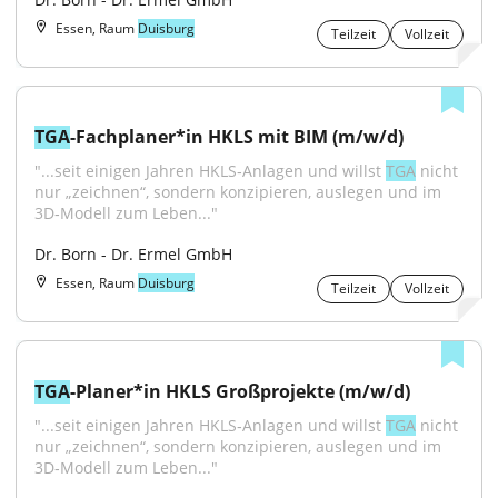
Essen, Raum
Duisburg
Teilzeit
Vollzeit
TGA
-Fachplaner*in HKLS mit BIM (m/w/d)
"...seit einigen Jahren HKLS‑Anlagen und willst 
TGA
 nicht 
nur „zeichnen“, sondern konzipieren, auslegen und im 
3D‑Modell zum Leben..."
Dr. Born - Dr. Ermel GmbH
Essen, Raum
Duisburg
Teilzeit
Vollzeit
TGA
-Planer*in HKLS Großprojekte (m/w/d)
"...seit einigen Jahren HKLS‑Anlagen und willst 
TGA
 nicht 
nur „zeichnen“, sondern konzipieren, auslegen und im 
3D‑Modell zum Leben..."