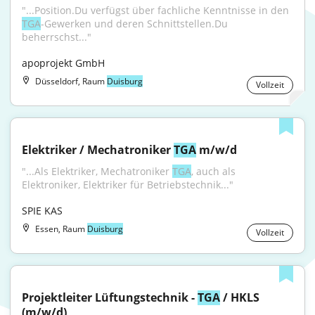
"...Position.Du verfügst über fachliche Kenntnisse in den 
TGA
-Gewerken und deren Schnittstellen.Du 
beherrschst..."
apoprojekt GmbH
Düsseldorf, Raum
Duisburg
Vollzeit
Elektriker / Mechatroniker 
TGA
 m/w/d
"...Als Elektriker, Mechatroniker 
TGA
, auch als 
Elektroniker, Elektriker für Betriebstechnik..."
SPIE KAS
Essen, Raum
Duisburg
Vollzeit
Projektleiter Lüftungstechnik - 
TGA
 / HKLS 
(m/w/d)