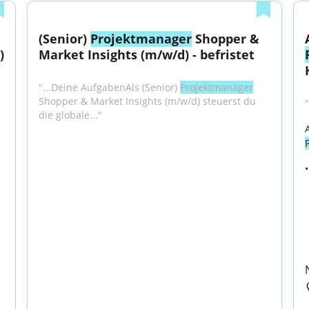
(Senior) 
Projektmanager
 Shopper & 
)
Market Insights (m/w/d) - befristet
"...Deine AufgabenAls (Senior) 
Projektmanager
Shopper & Market Insights (m/w/d) steuerst du 
"
die globale..."