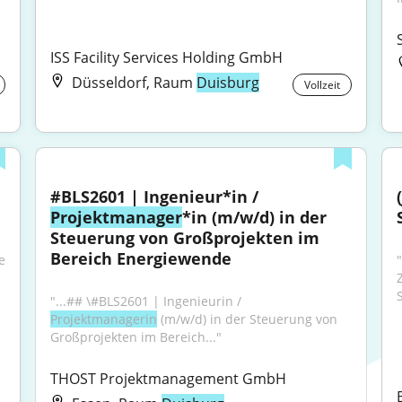
ISS Facility Services Holding GmbH
Düsseldorf, Raum
Duisburg
Vollzeit
#BLS2601 | Ingenieur*in / 
Projektmanager
*in (m/w/d) in der 
Steuerung von Großprojekten im 
Bereich Energiewende
 
"...## \#BLS2601 | Ingenieurin / 
Projektmanagerin
 (m/w/d) in der Steuerung von 
Großprojekten im Bereich..."
THOST Projektmanagement GmbH