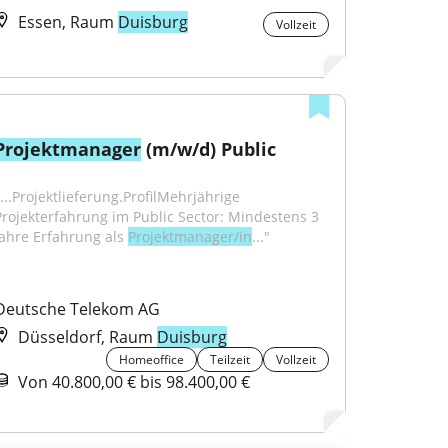
Essen, Raum
Duisburg
Vollzeit
Projektmanager
 (m/w/d) Public
...Projektlieferung.ProfilMehrjährige 
Projekterfahrung im Public Sector: Mindestens 3 
Jahre Erfahrung als 
Projektmanager/in
..."
Deutsche Telekom AG
Düsseldorf, Raum
Duisburg
Homeoffice
Teilzeit
Vollzeit
Von 40.800,00 € bis 98.400,00 €