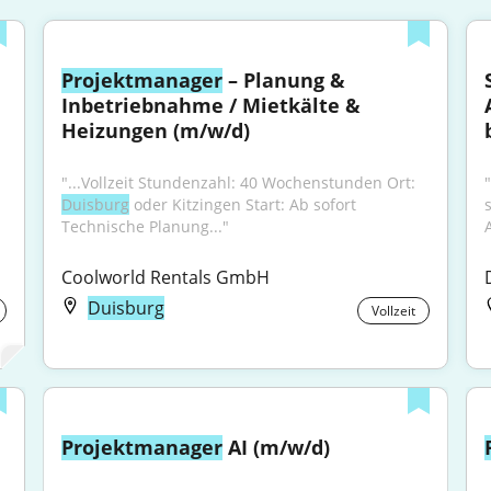
Projektmanager
 – Planung & 
Inbetriebnahme / Mietkälte & 
Heizungen (m/w/d)
"...Vollzeit Stundenzahl: 40 Wochenstunden Ort: 
"
Duisburg
 oder Kitzingen Start: Ab sofort 
Technische Planung..."
A
Coolworld Rentals GmbH
Duisburg
Vollzeit
Projektmanager
 AI (m/w/d)