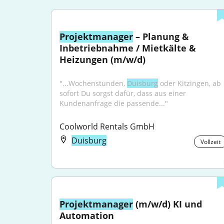
Projektmanager
 – Planung & 
Inbetriebnahme / Mietkälte & 
Heizungen (m/w/d)
"...Wochenstunden, 
Duisburg
 oder Kitzingen, ab 
sofort Du sorgst dafür, dass aus einer 
Kundenanfrage die passende..."
Coolworld Rentals GmbH
Duisburg
Vollzeit
Projektmanager
 (m/w/d) KI und 
Automation