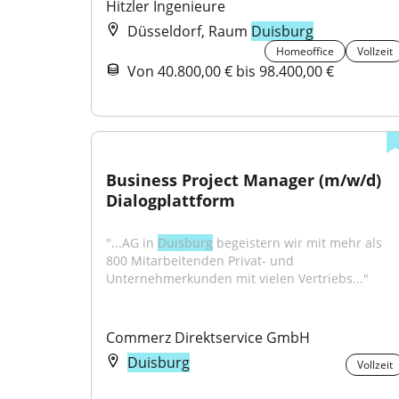
Hitzler Ingenieure
Düsseldorf, Raum
Duisburg
Homeoffice
Vollzeit
Von 40.800,00 € bis 98.400,00 €
Business Project Manager (m/w/d) 
Dialogplattform
"...AG in 
Duisburg
 begeistern wir mit mehr als 
800 Mitarbeitenden Privat- und 
Unternehmerkunden mit vielen Vertriebs..."
Commerz Direktservice GmbH
Duisburg
Vollzeit