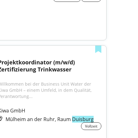
Projektkoordinator (m/w/d) 
Zertifizierung Trinkwasser
Willkommen bei der Business Unit Water der 
Kiwa GmbH – einem Umfeld, in dem Qualität, 
Verantwortung...
Kiwa GmbH
Mülheim an der Ruhr, Raum
Duisburg
Vollzeit