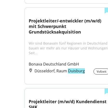
Projektleiter/-entwickler (m/w/d) 
mit Schwerpunkt 
Grundstücksakquisition
Wir sind BonavaIn fünf Regionen in Deutschland 
bauen wir mehr als nur Häuser und Wohnungen.
Seit...
Bonava Deutschland GmbH
Düsseldorf, Raum
Duisburg
Vollzeit
Projektleiter (m/w/d) Kundendienst 
SHK