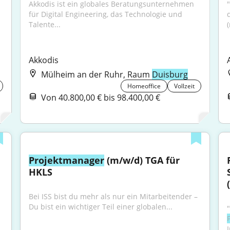
Akkodis ist ein globales Beratungsunternehmen 
für Digital Engineering, das Technologie und 
Talente...
Akkodis
Mülheim an der Ruhr, Raum
Duisburg
Homeoffice
Vollzeit
Von 40.800,00 € bis 98.400,00 €
Projektmanager
 (m/w/d) TGA für 
HKLS
Bei ISS bist du mehr als nur ein Mitarbeitender – 
Du bist ein wichtiger Teil einer globalen...