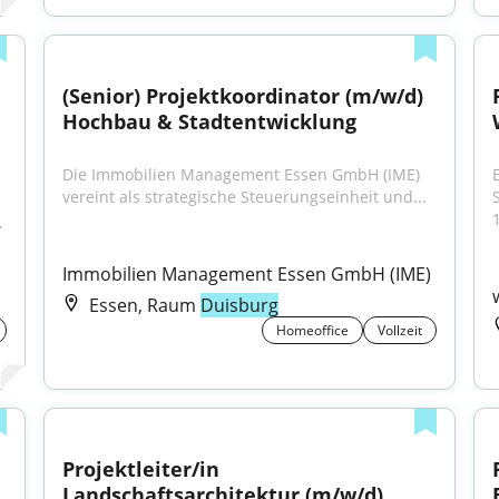
(Senior) Projektkoordinator (m/w/d) 
Hochbau & Stadtentwicklung
Die Immobilien Management Essen GmbH (IME) 
vereint als strategische Steuerungseinheit und...
1
 
Immobilien Management Essen GmbH (IME)
Essen, Raum
Duisburg
Homeoffice
Vollzeit
Projektleiter/in 
Landschaftsarchitektur (m/w/d)