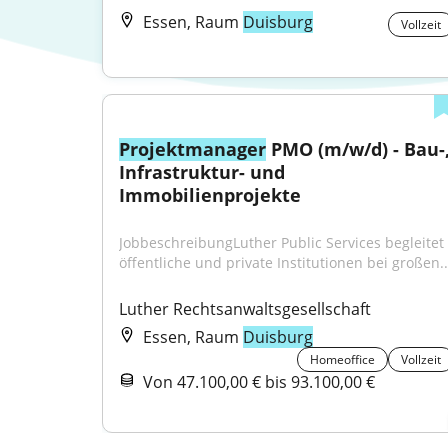
Essen, Raum
Duisburg
Vollzeit
Projektmanager
 PMO (m/w/d) - Bau-,
Infrastruktur- und 
Immobilienprojekte
JobbeschreibungLuther Public Services begleitet 
öffentliche und private Institutionen bei großen..
Luther Rechtsanwaltsgesellschaft
Essen, Raum
Duisburg
Homeoffice
Vollzeit
Von 47.100,00 € bis 93.100,00 €