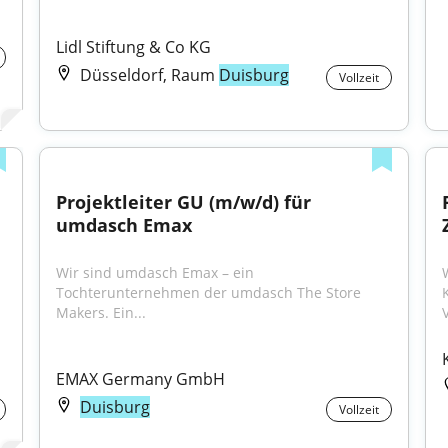
Lidl Stiftung & Co KG
Düsseldorf, Raum
Duisburg
Vollzeit
Projektleiter GU (m/w/d) für 
umdasch Emax
Wir sind umdasch Emax – ein 
Tochterunternehmen der umdasch The Store 
Makers. Ein...
EMAX Germany GmbH
Duisburg
Vollzeit