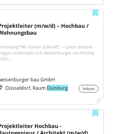
Projektleiter (m/w/d) – Hochbau / 
Wohnungsbau
Einleitung"Wir bauen Zukunft!" – unter diesem 
Slogan entwickelt sich weisenburger nachhaltig: 
955...
weisenburger bau GmbH
Düsseldorf, Raum
Duisburg
Vollzeit
Projektleiter Hochbau - 
Bauingenieur / Architekt (m/w/d)