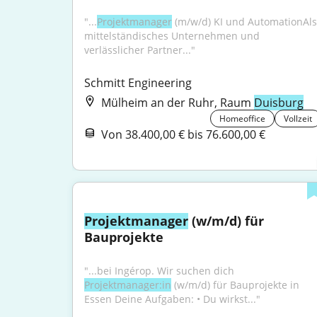
"...
Projektmanager
 (m/w/d) KI und AutomationAls 
mittelständisches Unternehmen und 
verlässlicher Partner..."
Schmitt Engineering
Mülheim an der Ruhr, Raum
Duisburg
Homeoffice
Vollzeit
Von 38.400,00 € bis 76.600,00 €
Projektmanager
 (w/m/d) für 
Bauprojekte
"...bei Ingérop. Wir suchen dich 
Projektmanager:in
 (w/m/d) für Bauprojekte in 
Essen Deine Aufgaben: • Du wirkst..."