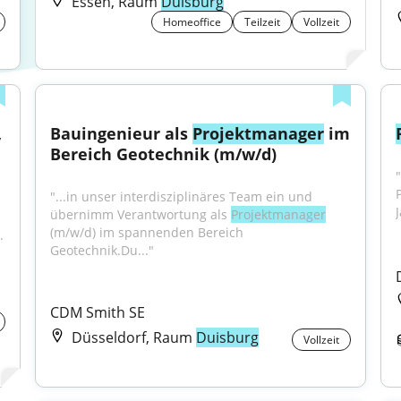
Essen, Raum
Duisburg
Homeoffice
Teilzeit
Vollzeit
 
Bauingenieur als 
Projektmanager
 im 
Bereich Geotechnik (m/w/d)
"
"...in unser interdisziplinäres Team ein und 
übernimm Verantwortung als 
Projektmanager
(m/w/d) im spannenden Bereich 
.
Geotechnik.Du..."
CDM Smith SE
Düsseldorf, Raum
Duisburg
Vollzeit