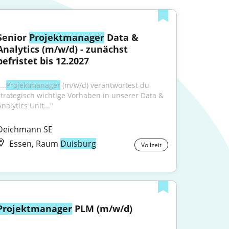
Senior 
Projektmanager
 Data & 
Analytics (m/w/d) - zunächst 
befristet bis 12.2027
...
Projektmanager
 (m/w/d) verantwortest du 
strategisch wichtige Vorhaben in unserer Data & 
nalytics Unit..."
Deichmann SE
Essen, Raum
Duisburg
Vollzeit
Projektmanager
 PLM (m/w/d)