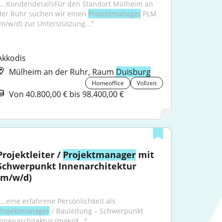
"...KundendetailsFür den Standort Mülheim an 
der Ruhr suchen wir einen 
Projektmanager
 PLM 
(m/w/d) zur Unterstützung..."
Akkodis
Mülheim an der Ruhr, Raum
Duisburg
Homeoffice
Vollzeit
Von 40.800,00 € bis 98.400,00 €
Projektleiter / 
Projektmanager
 mit 
Schwerpunkt Innenarchitektur 
(m/w/d)
"...eine erfahrene Persönlichkeit als 
Projektmanager
 / Bauleitung – Schwerpunkt 
Innenarchitektur (m/w/d..."