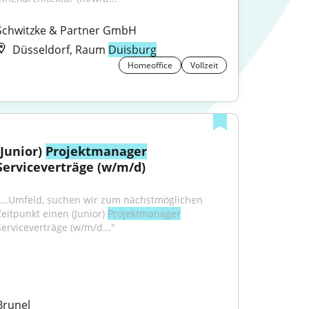
Schwitzke & Partner GmbH
Düsseldorf, Raum
Duisburg
Homeoffice
Vollzeit
(Junior) 
Projektmanager
Serviceverträge (w/m/d)
"...Umfeld, suchen wir zum nächstmöglichen 
Zeitpunkt einen (Junior) 
Projektmanager
Serviceverträge (w/m/d..."
Brunel