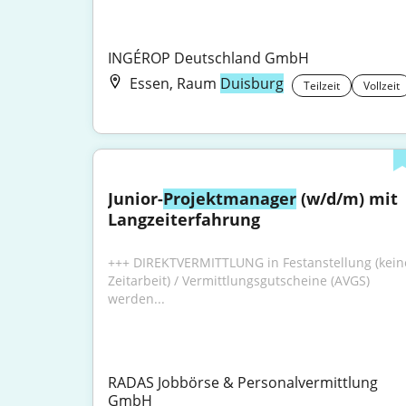
INGÉROP Deutschland GmbH
Essen, Raum
Duisburg
Teilzeit
Vollzeit
Junior-
Projektmanager
 (w/d/m) mit 
Langzeiterfahrung
+++ DIREKTVERMITTLUNG in Festanstellung (keine
Zeitarbeit) / Vermittlungsgutscheine (AVGS) 
werden...
RADAS Jobbörse & Personalvermittlung 
GmbH