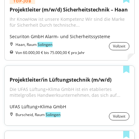
TOP-JOB
Projektleiter (m/w/d) Sicherheitstechnik – Haan
Ihr KnowHow ist unsere Kompetenz Wir sind die Marke 
für Sicherheit Durch technische...
Securiton GmbH Alarm- und Sicherheitssysteme
Haan, Raum
Solingen
Vollzeit
Von 60.000,00 € bis 75.000,00 € pro Jahr
Projektleiter/in Lüftungstechnik (m/w/d)
Die UFAS Lüftung+Klima GmbH ist ein etabliertes 
mittelgroßes Handwerksunternehmen, das sich auf...
UFAS Lüftung+Klima GmbH
Burscheid, Raum
Solingen
Vollzeit