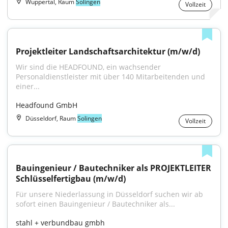
Wuppertal, Raum
Solingen
Vollzeit
Projektleiter Landschaftsarchitektur (m/w/d)
Wir sind die HEADFOUND, ein wachsender 
Personaldienstleister mit über 140 Mitarbeitenden und 
einer...
Headfound GmbH
Düsseldorf, Raum
Solingen
Vollzeit
Bauingenieur / Bautechniker als PROJEKTLEITER 
Schlüsselfertigbau (m/w/d)
Für unsere Niederlassung in Düsseldorf suchen wir ab 
sofort einen Bauingenieur / Bautechniker als...
stahl + verbundbau gmbh