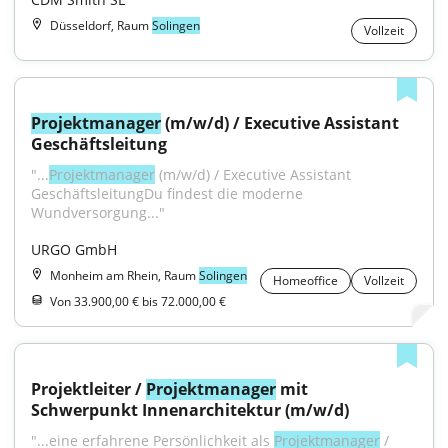
Düsseldorf, Raum
Solingen
Vollzeit
Projektmanager
 (m/w/d) / Executive Assistant 
Geschäftsleitung
"...
Projektmanager
 (m/w/d) / Executive Assistant 
GeschäftsleitungDu findest die moderne 
Wundversorgung..."
URGO GmbH
Monheim am Rhein, Raum
Solingen
Homeoffice
Vollzeit
Von 33.900,00 € bis 72.000,00 €
Projektleiter / 
Projektmanager
 mit 
Schwerpunkt Innenarchitektur (m/w/d)
"...eine erfahrene Persönlichkeit als 
Projektmanager
 / 