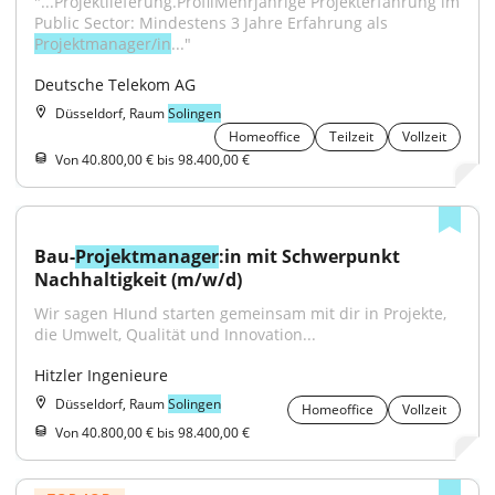
"...Projektlieferung.ProfilMehrjährige Projekterfahrung im 
Public Sector: Mindestens 3 Jahre Erfahrung als 
Projektmanager/in
..."
Deutsche Telekom AG
Düsseldorf, Raum
Solingen
Homeoffice
Teilzeit
Vollzeit
Von 40.800,00 € bis 98.400,00 €
Bau-
Projektmanager
:in mit Schwerpunkt 
Nachhaltigkeit (m/w/d)
Wir sagen HIund starten gemeinsam mit dir in Projekte, 
die Umwelt, Qualität und Innovation...
Hitzler Ingenieure
Düsseldorf, Raum
Solingen
Homeoffice
Vollzeit
Von 40.800,00 € bis 98.400,00 €