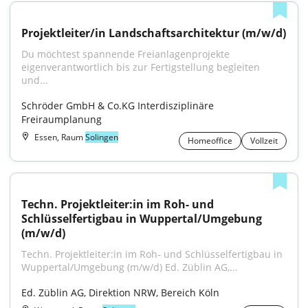
Projektleiter/in Landschaftsarchitektur (m/w/d)
Du möchtest spannende Freianlagenprojekte 
eigenverantwortlich bis zur Fertigstellung begleiten 
und...
Schröder GmbH & Co.KG Interdisziplinäre 
Freiraumplanung
Essen, Raum
Solingen
Homeoffice
Vollzeit
Techn. Projektleiter:in im Roh- und 
Schlüsselfertigbau in Wuppertal/Umgebung 
(m/w/d)
Techn. Projektleiter:in im Roh- und Schlüsselfertigbau in 
Wuppertal/Umgebung (m/w/d) Ed. Züblin AG,...
Ed. Züblin AG, Direktion NRW, Bereich Köln