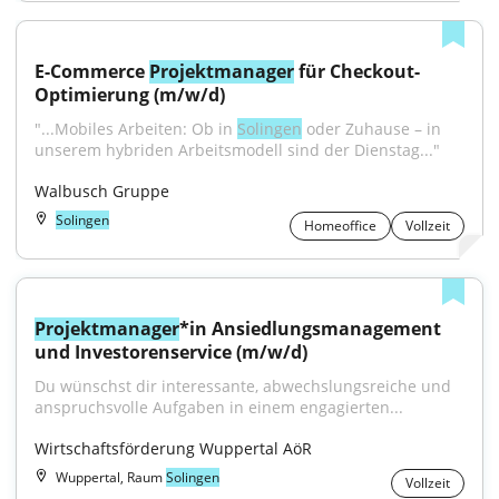
E-Commerce 
Projektmanager
 für Checkout-
Optimierung (m/w/d)
"...Mobiles Arbeiten: Ob in 
Solingen
 oder Zuhause – in 
unserem hybriden Arbeitsmodell sind der Dienstag..."
Walbusch Gruppe
Solingen
Homeoffice
Vollzeit
Projektmanager
*in Ansiedlungsmanagement 
und Investorenservice (m/w/d)
Du wünschst dir interessante, abwechslungsreiche und 
anspruchsvolle Aufgaben in einem engagierten...
Wirtschaftsförderung Wuppertal AöR
Wuppertal, Raum
Solingen
Vollzeit