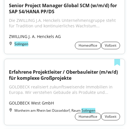
Senior Project Manager Global SCM (w/m/d) for 
SAP S4/HANA PP/DS
Die ZWILLING J.A. Henckels Unternehmensgruppe steht 
für Tradition und kontinuierliches Wachstum...
ZWILLING J. A. Henckels AG
Solingen
Homeoffice
Vollzeit
Erfahrene Projektleiter / Oberbauleiter (m/w/d) 
für komplexe Großprojekte
GOLDBECK realisiert zukunftsweisende Immobilien in 
Europa. Wir verstehen Gebäude als Produkte und...
GOLDBECK West GmbH
Monheim am Rhein bei Düsseldorf, Raum
Solingen
Homeoffice
Vollzeit