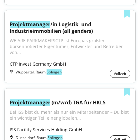
Projektmanager
/in Logistik- und 
Industrieimmobilien (all genders)
WE ARE PARKMAKERSCTP ist Europas größter 
börsennotierter Eigentümer, Entwickler und Betreiber 
von...
CTP Invest Germany GmbH
Wuppertal, Raum
Solingen
Vollzeit
Projektmanager
 (m/w/d) TGA für HKLS
Bei ISS bist du mehr als nur ein Mitarbeitender – Du bist 
ein wichtiger Teil einer globalen...
ISS Facility Services Holding GmbH
Düsseldorf, Raum
Solingen
Vollzeit