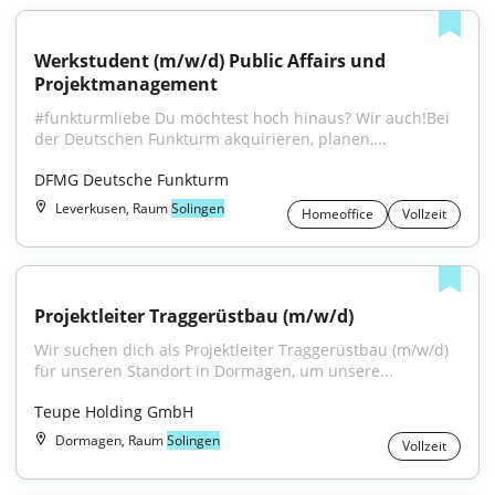
Werkstudent (m/w/d) Public Affairs und 
Projektmanagement
#funkturmliebe Du möchtest hoch hinaus? Wir auch!Bei 
der Deutschen Funkturm akquirieren, planen,...
DFMG Deutsche Funkturm
Leverkusen, Raum
Solingen
Homeoffice
Vollzeit
Projektleiter Traggerüstbau (m/w/d)
Wir suchen dich als Projektleiter Traggerüstbau (m/w/d) 
für unseren Standort in Dormagen, um unsere...
Teupe Holding GmbH
Dormagen, Raum
Solingen
Vollzeit