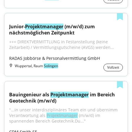
Junior-
Projektmanager
 (m/w/d) zum 
nächstmöglichen Zeitpunkt
+++ DIREKTVERMITTLUNG in Festanstellung (keine 
Zeitarbeit) / Vermittlungsgutscheine (AVGS) werden...
RADAS Jobbörse & Personalvermittlung GmbH
Wuppertal, Raum
Solingen
Vollzeit
Bauingenieur als 
Projektmanager
 im Bereich 
Geotechnik (m/w/d)
"...in unser interdisziplinäres Team ein und übernimm 
Verantwortung als 
Projektmanager
 (m/w/d) im 
spannenden Bereich Geotechnik.Du..."
CDM Smith SE