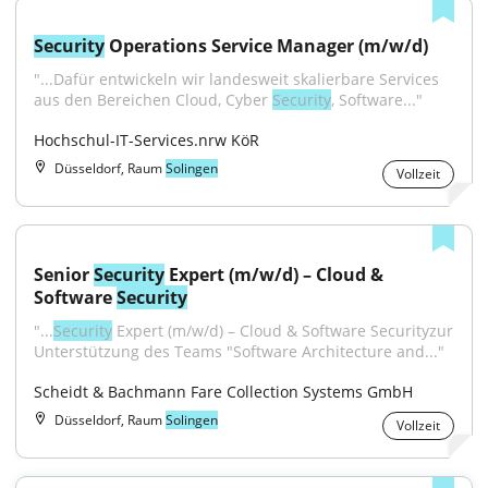
Security
 Operations Service Manager (m/w/d)
"...Dafür entwickeln wir landesweit skalierbare Services 
aus den Bereichen Cloud, Cyber 
Security
, Software..."
Hochschul-IT-Services.nrw KöR
Düsseldorf, Raum
Solingen
Vollzeit
Senior 
Security
 Expert (m/w/d) – Cloud & 
Software 
Security
"...
Security
 Expert (m/w/d) – Cloud & Software Securityzur 
Unterstützung des Teams "Software Architecture and..."
Scheidt & Bachmann Fare Collection Systems GmbH
Düsseldorf, Raum
Solingen
Vollzeit