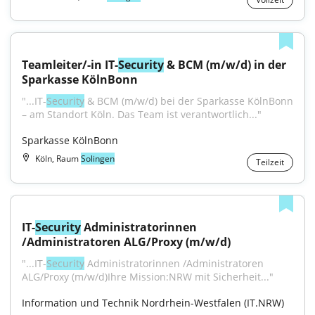
Teamleiter/-in IT-
Security
 & BCM (m/w/d) in der 
Sparkasse KölnBonn
"...IT-
Security
 & BCM (m/w/d) bei der Sparkasse KölnBonn 
– am Standort Köln. Das Team ist verantwortlich..."
Sparkasse KölnBonn
Köln, Raum
Solingen
Teilzeit
IT-
Security
 Administratorinnen 
/Administratoren ALG/Proxy (m/w/d)
"...IT-
Security
 Administratorinnen /Administratoren 
ALG/Proxy (m/w/d)Ihre Mission:NRW mit Sicherheit..."
Information und Technik Nordrhein-Westfalen (IT.NRW)