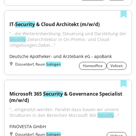
IT-
Security
 & Cloud Architekt (m/w/d)
"...die Weiterentwicklung, Steuerung und Darstellung der 
Security
-Zielarchitektur in On-Premis- und Cloud-
Umgebungen.Dabei..."
Deutsche Apotheker- und Ärztebank eG - apoBank
Düsseldorf, Raum
Solingen
Homeoffice
Vollzeit
Microsoft 365 
Security
 & Governance Specialist 
(m/w/d)
"...eingesetzt werden. Parallel dazu bauen wir unsere 
Strukturen in den Bereichen Microsoft 365 
Security
..."
FINOVESTA GmbH
Düsseldorf, Raum
Solingen
Vollzeit