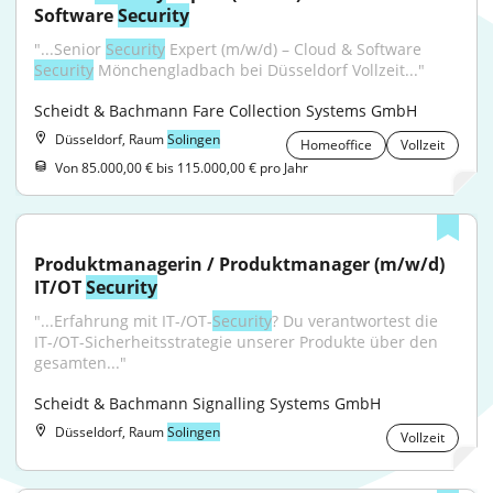
Software 
Security
"...Senior 
Security
 Expert (m/w/d) – Cloud & Software 
Security
 Mönchengladbach bei Düsseldorf Vollzeit..."
Scheidt & Bachmann Fare Collection Systems GmbH
Düsseldorf, Raum
Solingen
Homeoffice
Vollzeit
Von 85.000,00 € bis 115.000,00 € pro Jahr
Produktmanagerin / Produktmanager (m/w/d) 
IT/OT 
Security
"...Erfahrung mit IT-/OT-
Security
? Du verantwortest die 
IT-/OT-Sicherheitsstrategie unserer Produkte über den 
gesamten..."
Scheidt & Bachmann Signalling Systems GmbH
Düsseldorf, Raum
Solingen
Vollzeit