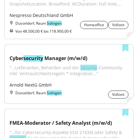
SnapshotLocation: Broadford, VICDuration: Full time,...
Nespresso Deutschland GmbH
Düsseldorf, Raum
Solingen
Homeoffice
Vollzeit
Von 48.500,00 € bis 118.900,00 €
Cyber
security
 Manager (m/w/d)
"...Lieferanten, Behörden und der 
Security
-Community 
inkl. Vertraulichkeitsregeln * Integration..."
Arnold NextG GmbH
Düsseldorf, Raum
Solingen
Vollzeit
FMEA-Moderator / Safety Analyst (m/w/d)
"...für Cybersecurity-Aspekte (ISO 21434) oder Safety & 