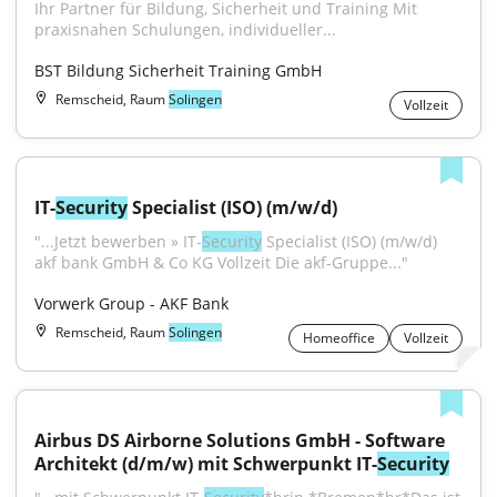
Ihr Partner für Bildung, Sicherheit und Training Mit 
praxisnahen Schulungen, individueller...
BST Bildung Sicherheit Training GmbH
Remscheid, Raum
Solingen
Vollzeit
IT-
Security
 Specialist (ISO) (m/w/d)
"...Jetzt bewerben » IT-
Security
 Specialist (ISO) (m/w/d) 
akf bank GmbH & Co KG Vollzeit Die akf-Gruppe..."
Vorwerk Group - AKF Bank
Remscheid, Raum
Solingen
Homeoffice
Vollzeit
Airbus DS Airborne Solutions GmbH - Software 
Architekt (d/m/w) mit Schwerpunkt IT-
Security