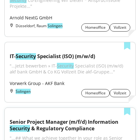
Security
 Co-Engineering Wir bieten * Anspruchsvolle 
Projekte..."
Arnold NextG GmbH
Düsseldorf, Raum
Solingen
Homeoffice
Vollzeit
IT-
Security
 Specialist (ISO) (m/w/d)
"...Jetzt bewerben » IT-
Security
 Specialist (ISO) (m/w/d) 
akf bank GmbH & Co KG Vollzeit Die akf-Gruppe..."
Vorwerk Group - AKF Bank
Solingen
Homeoffice
Vollzeit
Senior Project Manager (m/f/d) Information 
Security
 & Regulatory Compliance
"...## What we achieve together In your role as Senior 