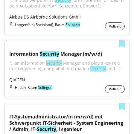
"...mit Schwerpunkt IT-
Security
*brin *Bremen*br*Das ist 
dein Aufgabenfeld:*br* Konzeption, Entwurf..."
Airbus DS Airborne Solutions GmbH
Langenfeld (Rheinland), Raum
Solingen
Vollzeit
Information 
Security
 Manager (m/w/d)
"...an Information 
Security
 Manager and play a key role 
in strengthening our global information 
security
 and..."
QIAGEN
Hilden, Raum
Solingen
Vollzeit
IT-Systemadministrator/in (m/w/d) mit 
Schwerpunkt IT-Sicherheit - System Engineering 
/ Admin, IT-
Security
, Ingenieur