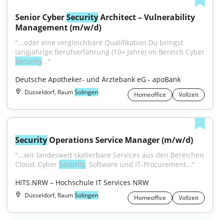
Senior Cyber 
Security
 Architect – Vulnerability 
Management (m/w/d)
"...oder eine vergleichbare Qualifikation.Du bringst 
Security
..."
Deutsche Apotheker- und Ärztebank eG - apoBank
Düsseldorf, Raum
Solingen
Homeoffice
Vollzeit
Security
 Operations Service Manager (m/w/d)
"...wir landesweit skalierbare Services aus den Bereichen 
Cloud, Cyber 
Security
, Software und IT-Procurement..."
HITS.NRW – Hochschule IT Services NRW
Düsseldorf, Raum
Solingen
Homeoffice
Vollzeit