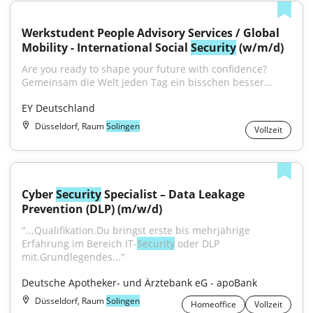
Werkstudent People Advisory Services / Global 
Mobility - International Social 
Security
 (w/m/d)
Are you ready to shape your future with confidence?
Gemeinsam die Welt jeden Tag ein bisschen besser...
EY Deutschland
Düsseldorf, Raum
Solingen
Vollzeit
Cyber 
Security
 Specialist – Data Leakage 
Prevention (DLP) (m/w/d)
"...Qualifikation.Du bringst erste bis mehrjährige 
Erfahrung im Bereich IT-
Security
 oder DLP 
mit.Grundlegendes..."
Deutsche Apotheker- und Ärztebank eG - apoBank
Düsseldorf, Raum
Solingen
Homeoffice
Vollzeit