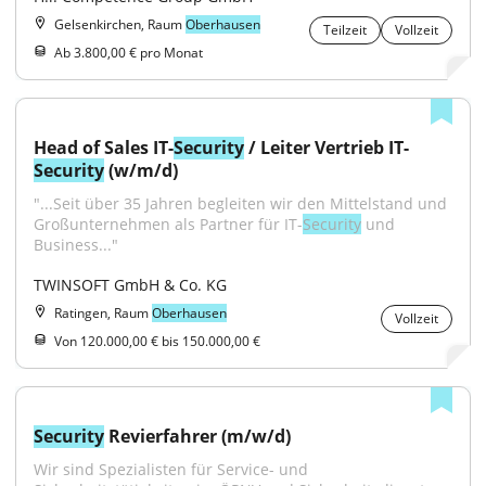
Gelsenkirchen, Raum
Oberhausen
Teilzeit
Vollzeit
Ab 3.800,00 € pro Monat
Head of Sales IT-
Security
 / Leiter Vertrieb IT-
Security
 (w/m/d)
"...Seit über 35 Jahren begleiten wir den Mittelstand und 
Großunternehmen als Partner für IT-
Security
 und 
Business..."
TWINSOFT GmbH & Co. KG
Ratingen, Raum
Oberhausen
Vollzeit
Von 120.000,00 € bis 150.000,00 €
Security
 Revierfahrer (m/w/d)
Wir sind Spezialisten für Service- und 