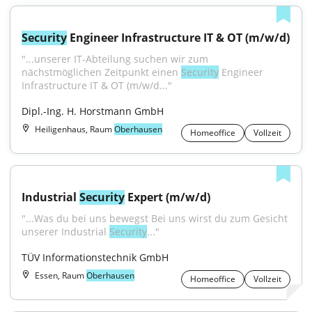
Security
 Engineer Infrastructure IT & OT (m/w/d)
"...unserer IT-Abteilung suchen wir zum 
nächstmöglichen Zeitpunkt einen 
Security
 Engineer 
Infrastructure IT & OT (m/w/d..."
Dipl.-Ing. H. Horstmann GmbH
Heiligenhaus, Raum
Oberhausen
Homeoffice
Vollzeit
Industrial 
Security
 Expert (m/w/d)
"...Was du bei uns bewegst Bei uns wirst du zum Gesicht 
unserer Industrial 
Security
..."
TÜV Informationstechnik GmbH
Essen, Raum
Oberhausen
Homeoffice
Vollzeit