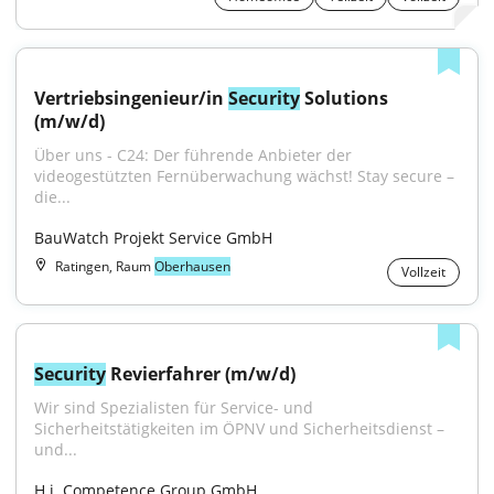
Vertriebsingenieur/in 
Security
 Solutions 
(m/w/d)
Über uns - C24: Der führende Anbieter der 
videogestützten Fernüberwachung wächst! Stay secure – 
die...
BauWatch Projekt Service GmbH
Ratingen, Raum
Oberhausen
Vollzeit
Security
 Revierfahrer (m/w/d)
Wir sind Spezialisten für Service- und 
Sicherheitstätigkeiten im ÖPNV und Sicherheitsdienst – 
und...
H.i. Competence Group GmbH