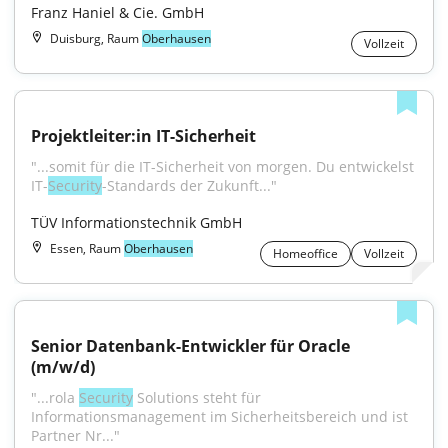
Franz Haniel & Cie. GmbH
Duisburg, Raum
Oberhausen
Vollzeit
Projektleiter:in IT-Sicherheit
"...somit für die IT-Sicherheit von morgen. Du entwickelst 
IT-
Security
-Standards der Zukunft..."
TÜV Informationstechnik GmbH
Essen, Raum
Oberhausen
Homeoffice
Vollzeit
Senior Datenbank-Entwickler für Oracle 
(m/w/d)
"...rola 
Security
 Solutions steht für 
Informationsmanagement im Sicherheitsbereich und ist 
Partner Nr..."