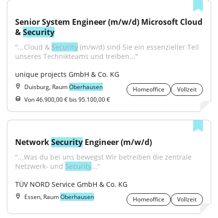
Senior System Engineer (m/w/d) Microsoft Cloud 
& 
Security
"...Cloud & 
Security
 (m/w/d) sind Sie ein essenzieller Teil 
unseres Technikteams und treiben..."
unique projects GmbH & Co. KG
Duisburg, Raum
Oberhausen
Homeoffice
Vollzeit
Von 46.900,00 € bis 95.100,00 €
Network 
Security
 Engineer (m/w/d)
"...Was du bei uns bewegst Wir betreiben die zentrale 
Netzwerk- und 
Security
..."
TÜV NORD Service GmbH & Co. KG
Essen, Raum
Oberhausen
Homeoffice
Vollzeit