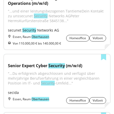
Operations (m/w/d)
"...und einer leistungsbezogenen TantiemeDein Kontakt 
zu unssecunet 
Security
 Networks AGPeter 
HermsKurfürstenstraße 5845138..."
secunet 
Security
 Networks AG
Essen, Raum
Oberhausen
Homeoffice
Vollzeit
Von 110.000,00 € bis 140.000,00 €
Senior Expert Cyber 
Security
 (m/w/d)
"...Du erfolgreich abgeschlossen und verfügst über 
mehrjährige Berufserfahrung in einer vergleichbaren 
Position im IT- und 
Security
-Umfeld..."
secida
Essen, Raum
Oberhausen
Homeoffice
Vollzeit