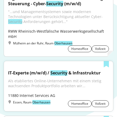
Steuerung - Cyber-
Security
 (m/w/d)
"...und Managementsystemen sowie modernen 
Technologien unter Berücksichtigung aktueller Cyber-
Security
-Anforderungen gehört..."
RWW Rheinisch-Westfälische Wasserwerksgesellschaft 
mbH
Mülheim an der Ruhr, Raum
Oberhausen
Homeoffice
Vollzeit
IT-Experte (m/w/d) / 
Security
 & Infrastruktur
Als etabliertes Online-Unternehmen mit einem stetig 
wachsenden Produktportfolio arbeiten wir...
11880 Internet Services AG
Essen, Raum
Oberhausen
Homeoffice
Vollzeit