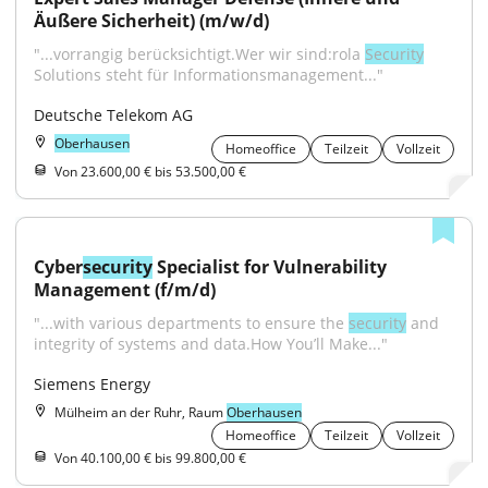
Äußere Sicherheit) (m/w/d)
"...vorrangig berücksichtigt.Wer wir sind:rola 
Security
Solutions steht für Informationsmanagement..."
Deutsche Telekom AG
Oberhausen
Homeoffice
Teilzeit
Vollzeit
Von 23.600,00 € bis 53.500,00 €
Cyber
security
 Specialist for Vulnerability 
Management (f/m/d)
"...with various departments to ensure the 
security
 and 
integrity of systems and data.How You’ll Make..."
Siemens Energy
Mülheim an der Ruhr, Raum
Oberhausen
Homeoffice
Teilzeit
Vollzeit
Von 40.100,00 € bis 99.800,00 €