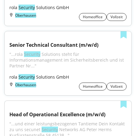
rola 
Security
 Solutions GmbH
Oberhausen
Homeoffice
Vollzeit
Senior Technical Consultant (m/w/d)
"...rola 
Security
 Solutions steht für 
Informationsmanagement im Sicherheitsbereich und ist 
Partner Nr..."
rola 
Security
 Solutions GmbH
Oberhausen
Homeoffice
Vollzeit
Head of Operational Excellence (m/w/d)
"...und einer leistungsbezogenen Tantieme Dein Kontakt 
zu uns secunet 
Security
 Networks AG Peter Herms 
Kurfürstenstraße 58 45138..."