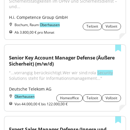
Sicherheitstätigkeiten im ÖPNV und Sicherheitsdienst – 
und...
H.i. Competence Group GmbH
Bochum, Raum
Oberhausen
Teilzeit
Vollzeit
Ab 3.800,00 € pro Monat
Senior Key Account Manager Defense (Äußere 
Sicherheit) (m/w/d)
"...vorrangig berücksichtigt.Wer wir sind:rola 
Security
Solutions steht für Informationsmanagement..."
Deutsche Telekom AG
Oberhausen
Homeoffice
Teilzeit
Vollzeit
Von 44.000,00 € bis 122.000,00 €
Expert Sales Manager Defense (Innere und 