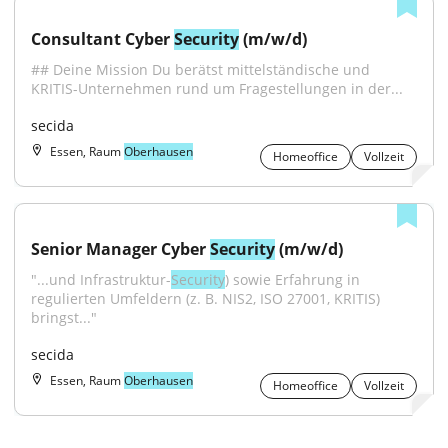
Consultant Cyber 
Security
 (m/w/d)
## Deine Mission Du berätst mittelständische und 
KRITIS-Unternehmen rund um Fragestellungen in der...
secida
Essen, Raum
Oberhausen
Homeoffice
Vollzeit
Senior Manager Cyber 
Security
 (m/w/d)
"...und Infrastruktur-
Security
) sowie Erfahrung in 
regulierten Umfeldern (z. B. NIS2, ISO 27001, KRITIS) 
bringst..."
secida
Essen, Raum
Oberhausen
Homeoffice
Vollzeit