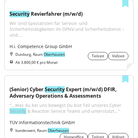
Security
 Revierfahrer (m/w/d)
Wir sind Spezialisten für Service- und 
Sicherheitstätigkeiten im ÖPNV und Sicherheitsdienst – 
und...
H.i. Competence Group GmbH
Duisburg, Raum
Oberhausen
Teilzeit
Vollzeit
Ab 3.800,00 € pro Monat
(Senior) Cyber 
Security
 Expert (m/w/d) DFIR, 
Adversary Operations & Assessments
"...Was du bei uns bewegst Du bist Teil unseres Cyber 
Security
 & Reaction Service Teams und unterstützt..."
TÜV Informationstechnik GmbH
bundesweit, Raum
Oberhausen
Homeoffice
Teilzeit
Vollzeit