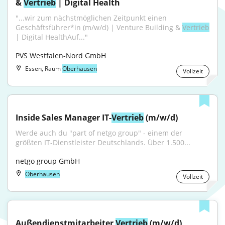
& 
Vertrieb
 | Digital Health
"...wir zum nächstmöglichen Zeitpunkt einen 
Geschäftsführer*in (m/w/d) | Venture Building & 
Vertrieb
| Digital HealthAuf..."
PVS Westfalen-Nord GmbH
Essen, Raum
Oberhausen
Vollzeit
Inside Sales Manager IT-
Vertrieb
 (m/w/d)
Werde auch du "part of netgo group" - einem der 
größten IT-Dienstleister Deutschlands. Über 1.500...
netgo group GmbH
Oberhausen
Vollzeit
Außendienstmitarbeiter 
Vertrieb
 (m/w/d)