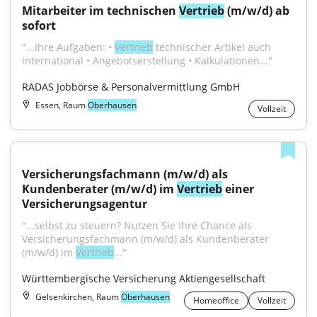
Mitarbeiter im technischen 
Vertrieb
 (m/w/d) ab 
sofort
"...Ihre Aufgaben: • 
Vertrieb
 technischer Artikel auch 
international • Angebotserstellung • Kalkulationen..."
RADAS Jobbörse & Personalvermittlung GmbH
Essen, Raum
Oberhausen
Vollzeit
Versicherungsfachmann (m/w/d) als 
Kundenberater (m/w/d) im 
Vertrieb
 einer 
Versicherungsagentur
"...selbst zu steuern? Nutzen Sie Ihre Chance als 
Versicherungsfachmann (m/w/d) als Kundenberater 
(m/w/d) im 
Vertrieb
..."
Württembergische Versicherung Aktiengesellschaft
Gelsenkirchen, Raum
Oberhausen
Homeoffice
Vollzeit