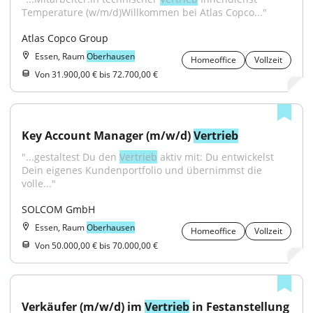
Temperature (w/m/d)Willkommen bei Atlas Copco..."
Atlas Copco Group
Essen, Raum
Oberhausen
Homeoffice
Vollzeit
Von 31.900,00 € bis 72.700,00 €
Key Account Manager (m/w/d) 
Vertrieb
"...gestaltest Du den 
Vertrieb
 aktiv mit: Du entwickelst 
Dein eigenes Kundenportfolio und übernimmst die 
volle..."
SOLCOM GmbH
Essen, Raum
Oberhausen
Homeoffice
Vollzeit
Von 50.000,00 € bis 70.000,00 €
Verkäufer (m/w/d) im 
Vertrieb
 in Festanstellung