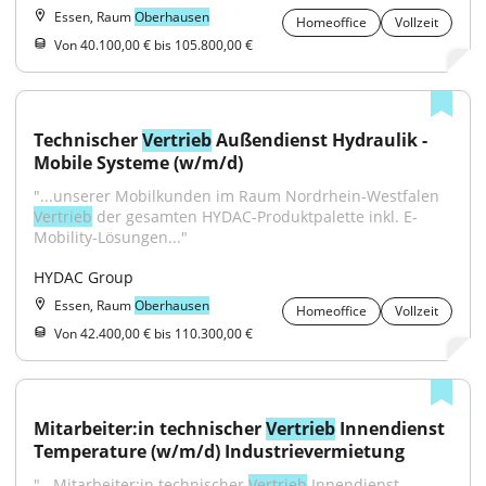
Essen, Raum
Oberhausen
Homeoffice
Vollzeit
Von 40.100,00 € bis 105.800,00 €
Technischer 
Vertrieb
 Außendienst Hydraulik - 
Mobile Systeme (w/m/d)
"...unserer Mobilkunden im Raum Nordrhein-Westfalen 
Vertrieb
 der gesamten HYDAC-Produktpalette inkl. E-
Mobility-Lösungen..."
HYDAC Group
Essen, Raum
Oberhausen
Homeoffice
Vollzeit
Von 42.400,00 € bis 110.300,00 €
Mitarbeiter:in technischer 
Vertrieb
 Innendienst 
Temperature (w/m/d) Industrievermietung
"...Mitarbeiter:in technischer 
Vertrieb
 Innendienst 