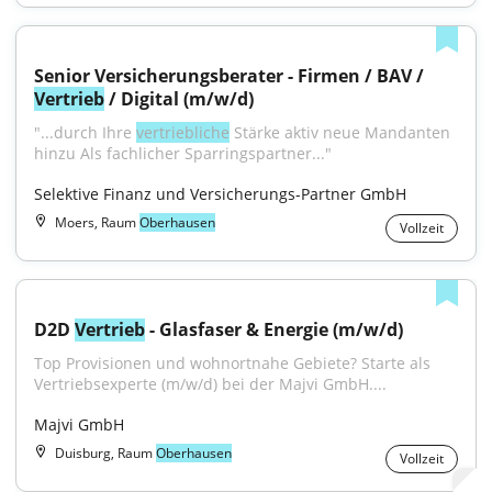
Senior Versicherungsberater - Firmen / BAV / 
Vertrieb
 / Digital (m/w/d)
"...durch Ihre 
vertriebliche
 Stärke aktiv neue Mandanten 
hinzu Als fachlicher Sparringspartner..."
Selektive Finanz und Versicherungs-Partner GmbH
Moers, Raum
Oberhausen
Vollzeit
D2D 
Vertrieb
 - Glasfaser & Energie (m/w/d)
Top Provisionen und wohnortnahe Gebiete? Starte als 
Vertriebsexperte (m/w/d) bei der Majvi GmbH....
Majvi GmbH
Duisburg, Raum
Oberhausen
Vollzeit