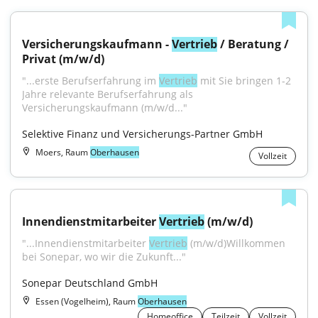
Versicherungskaufmann - 
Vertrieb
 / Beratung / 
Privat (m/w/d)
"...erste Berufserfahrung im 
Vertrieb
 mit Sie bringen 1-2 
Jahre relevante Berufserfahrung als 
Versicherungskaufmann (m/w/d..."
Selektive Finanz und Versicherungs-Partner GmbH
Moers, Raum
Oberhausen
Vollzeit
Innendienstmitarbeiter 
Vertrieb
 (m/w/d)
"...Innendienstmitarbeiter 
Vertrieb
 (m/w/d)Willkommen 
bei Sonepar, wo wir die Zukunft..."
Sonepar Deutschland GmbH
Essen (Vogelheim), Raum
Oberhausen
Homeoffice
Teilzeit
Vollzeit