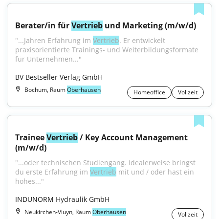
Berater/in für 
Vertrieb
 und Marketing (m/w/d)
"...Jahren Erfahrung im 
Vertrieb
. Er entwickelt 
praxisorientierte Trainings- und Weiterbildungsformate 
für Unternehmen..."
BV Bestseller Verlag GmbH
Bochum, Raum
Oberhausen
Homeoffice
Vollzeit
Trainee 
Vertrieb
 / Key Account Management 
(m/w/d)
"...oder technischen Studiengang. Idealerweise bringst 
du erste Erfahrung im 
Vertrieb
 mit und / oder hast ein 
hohes..."
INDUNORM Hydraulik GmbH
Neukirchen-Vluyn, Raum
Oberhausen
Vollzeit