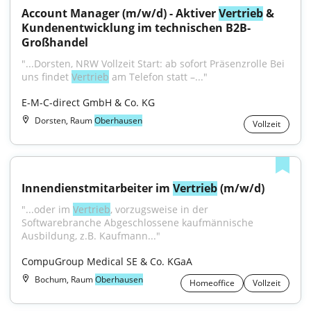
Account Manager (m/w/d) - Aktiver 
Vertrieb
 & 
Kundenentwicklung im technischen B2B-
Großhandel
"...Dorsten, NRW Vollzeit Start: ab sofort Präsenzrolle Bei 
uns findet 
Vertrieb
 am Telefon statt –..."
E-M-C-direct GmbH & Co. KG
Dorsten, Raum
Oberhausen
Vollzeit
Innendienstmitarbeiter im 
Vertrieb
 (m/w/d)
"...oder im 
Vertrieb
, vorzugsweise in der 
Softwarebranche Abgeschlossene kaufmännische 
Ausbildung, z.B. Kaufmann..."
CompuGroup Medical SE & Co. KGaA
Bochum, Raum
Oberhausen
Homeoffice
Vollzeit