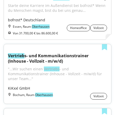
Starte deine Karriere im Außendienst bei bofrost* Wenn 
du Menschen magst, bist du bei uns genau...
bofrost* Deutschland
Essen, Raum
Oberhausen
Homeoffice
Vollzeit
Von 31.700,00 € bis 86.600,00 €
Vertrieb
s- und Kommunikationstrainer 
(Inhouse - Vollzeit - m/w/d)
"...Wir suchen einen 
Vertriebs
- und 
Kommunikationstrainer (Inhouse - Vollzeit - m/w/d) für 
unser Team..."
KiKxxl GmbH
Bochum, Raum
Oberhausen
Vollzeit