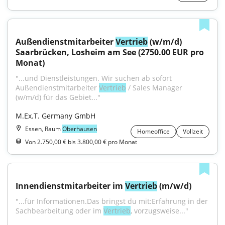
Außendienstmitarbeiter 
Vertrieb
 (w/m/d) 
Saarbrücken, Losheim am See (2750.00 EUR pro 
Monat)
"...und Dienstleistungen. Wir suchen ab sofort 
Außendienstmitarbeiter 
Vertrieb
 / Sales Manager 
(w/m/d) für das Gebiet..."
M.Ex.T. Germany GmbH
Essen, Raum
Oberhausen
Homeoffice
Vollzeit
Von 2.750,00 € bis 3.800,00 € pro Monat
Innendienstmitarbeiter im 
Vertrieb
 (m/w/d)
"...für Informationen.Das bringst du mit:Erfahrung in der 
Sachbearbeitung oder im 
Vertrieb
, vorzugsweise..."