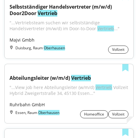
Selbstständiger Handelsvertreter (m/w/d) 
Door2Door 
Vertrieb
"...Vertriebsteam suchen wir selbstständige 
Handelsvertreter (m/w/d) im Door-to-Door 
Vertrieb
..."
Majvi Gmbh
Duisburg, Raum
Oberhausen
Vollzeit
Abteilungsleiter (w/m/d) 
Vertrieb
"...View job here Abteilungsleiter (w/m/d) 
Vertrieb
 Vollzeit 
Hybrid Zweigertstraße 34, 45130 Essen..."
Ruhrbahn GmbH
Essen, Raum
Oberhausen
Homeoffice
Vollzeit