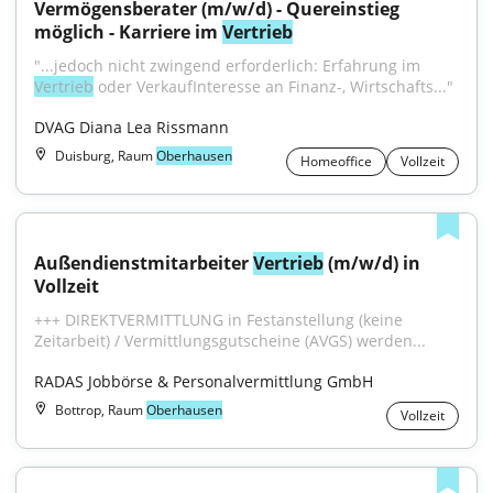
Vermögensberater (m/w/d) - Quereinstieg 
möglich - Karriere im 
Vertrieb
"...jedoch nicht zwingend erforderlich: Erfahrung im 
Vertrieb
 oder VerkaufInteresse an Finanz-, Wirtschafts..."
DVAG Diana Lea Rissmann
Duisburg, Raum
Oberhausen
Homeoffice
Vollzeit
Außendienstmitarbeiter 
Vertrieb
 (m/w/d) in 
Vollzeit
+++ DIREKTVERMITTLUNG in Festanstellung (keine 
Zeitarbeit) / Vermittlungsgutscheine (AVGS) werden...
RADAS Jobbörse & Personalvermittlung GmbH
Bottrop, Raum
Oberhausen
Vollzeit