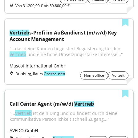
Von 31.200,00 € bis 59.800,00 €
Vertrieb
s-Profi im Außendienst (m/w/d) Key 
Account Management
"...das deine Kunden begeistert Begeisterung für den 
Vertrieb
 und eine hohe Umsetzungsstärke Interesse..."
Mascot International GmbH
Duisburg, Raum
Oberhausen
Homeoffice
Vollzeit
Call Center Agent (m/w/d) 
Vertrieb
"...
Vertrieb
 ist dein Ding und du findest durch deine 
kommunikative Persönlichkeit schnell Zugang..."
AVEDO GmbH