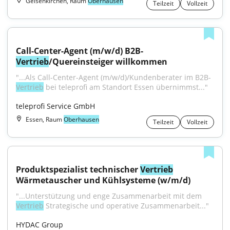
Gelsenkirchen, Raum
Oberhausen
Teilzeit
Vollzeit
Call-Center-Agent (m/w/d) B2B-
Vertrieb
/Quereinsteiger willkommen
"...Als Call-Center-Agent (m/w/d)/Kundenberater im B2B-
Vertrieb
 bei teleprofi am Standort Essen übernimmst..."
teleprofi Service GmbH
Essen, Raum
Oberhausen
Teilzeit
Vollzeit
Produktspezialist technischer 
Vertrieb
Wärmetauscher und Kühlsysteme (w/m/d)
"...Unterstützung und enge Zusammenarbeit mit dem 
Vertrieb
 Strategische und operative Zusammenarbeit..."
HYDAC Group