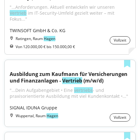
"...Anforderungen. Aktuell entwickeln wir unseren 
Vertrieb
 im IT-Security-Umfeld gezielt weiter – mit 
Fokus..."
TWINSOFT GmbH & Co. KG
Ratingen, Raum
Hagen
Vollzeit
Von 120.000,00 € bis 150.000,00 €
Ausbildung zum Kaufmann für Versicherungen 
und Finanzanlagen - 
Vertrieb
 (m/w/d)
"...Dein Aufgabengebiet • Eine 
vertriebs
- und 
praxisorientierte Ausbildung mit viel Kundenkontakt •..."
SIGNAL IDUNA Gruppe
Wuppertal, Raum
Hagen
Vollzeit