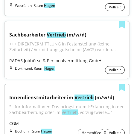
Westfalen, Raum
Hagen
Vollzeit
Sachbearbeiter 
Vertrieb
 (m/w/d)
+++ DIREKTVERMITTLUNG in Festanstellung (keine 
Zeitarbeit) / Vermittlungsgutscheine (AVGS) werden...
RADAS Jobbörse & Personalvermittlung GmbH
Dortmund, Raum
Hagen
Vollzeit
Innendienstmitarbeiter im 
Vertrieb
 (m/w/d)
"...für Informationen.Das bringst du mit:Erfahrung in der 
Sachbearbeitung oder im 
Vertrieb
, vorzugsweise..."
CGM
Bochum, Raum
Hagen
Homeoffice
Vollzeit