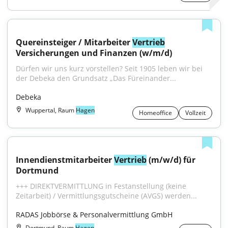
Quereinsteiger / Mitarbeiter 
Vertrieb
Versicherungen und Finanzen (w/m/d)
Dürfen wir uns kurz vorstellen? Seit 1905 leben wir bei 
der Debeka den Grundsatz „Das Füreinander...
Debeka
Wuppertal, Raum
Hagen
Homeoffice
Vollzeit
Innendienstmitarbeiter 
Vertrieb
 (m/w/d) für 
Dortmund
+++ DIREKTVERMITTLUNG in Festanstellung (keine 
Zeitarbeit) / Vermittlungsgutscheine (AVGS) werden...
RADAS Jobbörse & Personalvermittlung GmbH
Dortmund, Raum
Hagen