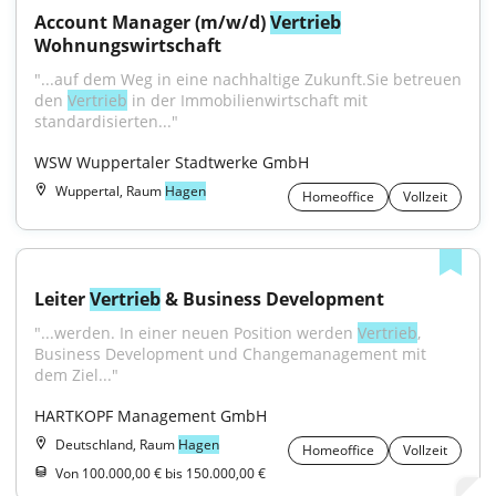
Account Manager (m/w/d) 
Vertrieb
Wohnungswirtschaft
"...auf dem Weg in eine nachhaltige Zukunft.Sie betreuen 
den 
Vertrieb
 in der Immobilienwirtschaft mit 
standardisierten..."
WSW Wuppertaler Stadtwerke GmbH
Wuppertal, Raum
Hagen
Homeoffice
Vollzeit
Leiter 
Vertrieb
 & Business Development
"...werden. In einer neuen Position werden 
Vertrieb
, 
Business Development und Changemanagement mit 
dem Ziel..."
HARTKOPF Management GmbH
Deutschland, Raum
Hagen
Homeoffice
Vollzeit
Von 100.000,00 € bis 150.000,00 €