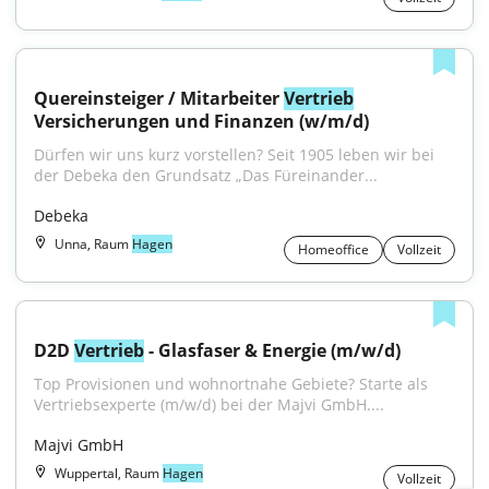
Quereinsteiger / Mitarbeiter 
Vertrieb
Versicherungen und Finanzen (w/m/d)
Dürfen wir uns kurz vorstellen? Seit 1905 leben wir bei 
der Debeka den Grundsatz „Das Füreinander...
Debeka
Unna, Raum
Hagen
Homeoffice
Vollzeit
D2D 
Vertrieb
 - Glasfaser & Energie (m/w/d)
Top Provisionen und wohnortnahe Gebiete? Starte als 
Vertriebsexperte (m/w/d) bei der Majvi GmbH....
Majvi GmbH
Wuppertal, Raum
Hagen
Vollzeit