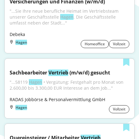
Versicherungen und Finanzen (w/m/d)
"...Sie Ihre neue berufliche Heimat im Vertriebsteam 
unserer Geschäftsstelle 
Hagen
. Die Geschäftsstelle 
umfasst neben der Stadt..."
Debeka
Hagen
Homeoffice
Vollzeit
Sachbearbeiter 
Vertrieb
 (m/w/d) gesucht
"...58119 
Hagen
 • Vergütung: Festgehalt pro Monat von 
2.600,00 bis 3.300,00 EUR Interesse an dem Job..."
RADAS Jobbörse & Personalvermittlung GmbH
Hagen
Vollzeit
Quereinsteiger / Mitarbeiter 
Vertrieb