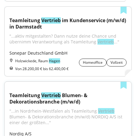
Teamleitung 
Vertrieb
 im Kundenservice (m/w/d) 
in Darmstadt
"...aktiv mitgestalten? Dann nutze deine Chance und 
übernimm Verantwortung als Teamleitung 
Vertrieb
..."
Sonepar Deutschland GmbH
Holzwickede, Raum
Hagen
Homeoffice
Vollzeit
Von 28.200,00 € bis 62.400,00 €
Teamleitung 
Vertrieb
 Blumen- & 
Dekorationsbranche (m/w/d)
"...in Nordrhein-Westfalen als Teamleitung 
Vertrieb
Blumen- & Dekorationsbranche (m/w/d) NORDIQ A/S ist 
einer der größten..."
Nordiq A/S