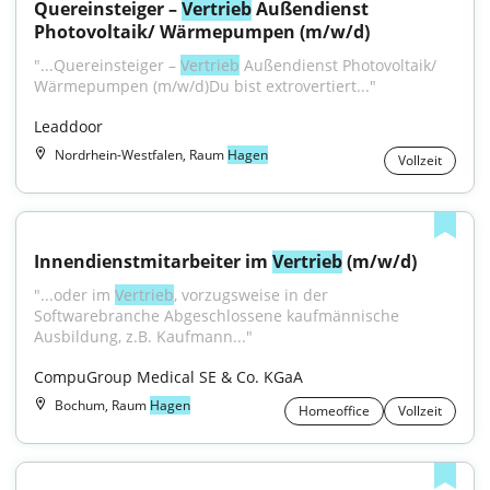
Quereinsteiger – 
Vertrieb
 Außendienst 
Photovoltaik/ Wärmepumpen (m/w/d)
"...Quereinsteiger – 
Vertrieb
 Außendienst Photovoltaik/ 
Wärmepumpen (m/w/d)Du bist extrovertiert..."
Leaddoor
Nordrhein-Westfalen, Raum
Hagen
Vollzeit
Innendienstmitarbeiter im 
Vertrieb
 (m/w/d)
"...oder im 
Vertrieb
, vorzugsweise in der 
Softwarebranche Abgeschlossene kaufmännische 
Ausbildung, z.B. Kaufmann..."
CompuGroup Medical SE & Co. KGaA
Bochum, Raum
Hagen
Homeoffice
Vollzeit