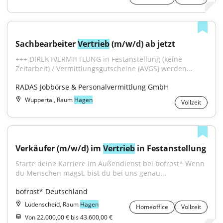
Sachbearbeiter 
Vertrieb
 (m/w/d) ab jetzt
+++ DIREKTVERMITTLUNG in Festanstellung (keine 
Zeitarbeit) / Vermittlungsgutscheine (AVGS) werden...
RADAS Jobbörse & Personalvermittlung GmbH
Wuppertal, Raum
Hagen
Vollzeit
Verkäufer (m/w/d) im 
Vertrieb
 in Festanstellung
Starte deine Karriere im Außendienst bei bofrost* Wenn 
du Menschen magst, bist du bei uns genau...
bofrost* Deutschland
Lüdenscheid, Raum
Hagen
Homeoffice
Vollzeit
Von 22.000,00 € bis 43.600,00 €