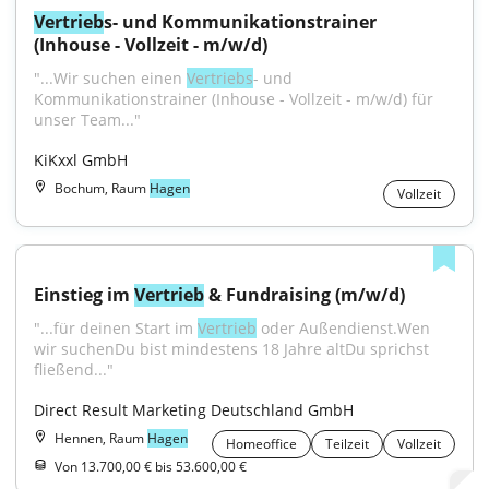
Vertrieb
s- und Kommunikationstrainer 
(Inhouse - Vollzeit - m/w/d)
"...Wir suchen einen 
Vertriebs
- und 
Kommunikationstrainer (Inhouse - Vollzeit - m/w/d) für 
unser Team..."
KiKxxl GmbH
Bochum, Raum
Hagen
Vollzeit
Einstieg im 
Vertrieb
 & Fundraising (m/w/d)
"...für deinen Start im 
Vertrieb
 oder Außendienst.Wen 
wir suchenDu bist mindestens 18 Jahre altDu sprichst 
fließend..."
Direct Result Marketing Deutschland GmbH
Hennen, Raum
Hagen
Homeoffice
Teilzeit
Vollzeit
Von 13.700,00 € bis 53.600,00 €