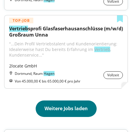
Vollzeit
TOP-JOB
Vertrieb
sprofi Glasfaserhausanschlüsse (m/w/d) 
Großraum Unna
"...Dein Profil Vertriebstalent und Kundenorientierung: 
Idealerweise hast Du bereits Erfahrung im 
Vertrieb
, 
Kundenservice..."
2locate GmbH
Dortmund, Raum
Hagen
Vollzeit
Von 45.000,00 € bis 65.000,00 € pro Jahr
Weitere Jobs laden