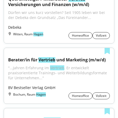
Versicherungen und Finanzen (w/m/d)
Dürfen wir uns kurz vorstellen? Seit 1905 leben wir bei 
der Debeka den Grundsatz „Das Füreinander...
Debeka
Witten, Raum
Hagen
Homeoffice
Vollzeit
Berater/in für 
Vertrieb
 und Marketing (m/w/d)
"...Jahren Erfahrung im 
Vertrieb
. Er entwickelt 
praxisorientierte Trainings- und Weiterbildungsformate 
für Unternehmen..."
BV Bestseller Verlag GmbH
Bochum, Raum
Hagen
Homeoffice
Vollzeit