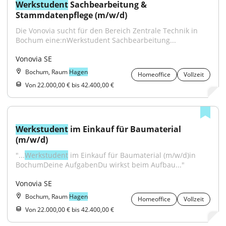
Werkstudent
 Sachbearbeitung & 
Stammdatenpflege (m/w/d)
Die Vonovia sucht für den Bereich Zentrale Technik in 
Bochum eine:nWerkstudent Sachbearbeitung...
Vonovia SE
Bochum, Raum
Hagen
Homeoffice
Vollzeit
Von 22.000,00 € bis 42.400,00 €
Werkstudent
 im Einkauf für Baumaterial 
(m/w/d)
"...
Werkstudent
 im Einkauf für Baumaterial (m/w/d)in 
BochumDeine AufgabenDu wirkst beim Aufbau..."
Vonovia SE
Bochum, Raum
Hagen
Homeoffice
Vollzeit
Von 22.000,00 € bis 42.400,00 €