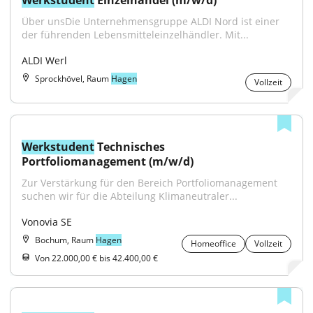
Werkstudent
 Einzelhandel (m/w/d)
Über unsDie Unternehmensgruppe ALDI Nord ist einer 
der führenden Lebensmitteleinzelhändler. Mit...
ALDI Werl
Sprockhövel, Raum
Hagen
Vollzeit
Werkstudent
 Technisches 
Portfoliomanagement (m/w/d)
Zur Verstärkung für den Bereich Portfoliomanagement 
suchen wir für die Abteilung Klimaneutraler...
Vonovia SE
Bochum, Raum
Hagen
Homeoffice
Vollzeit
Von 22.000,00 € bis 42.400,00 €