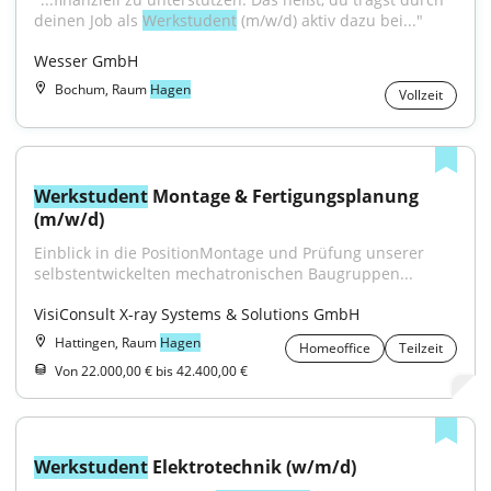
deinen Job als 
Werkstudent
 (m/w/d) aktiv dazu bei..."
Wesser GmbH
Bochum, Raum
Hagen
Vollzeit
Werkstudent
 Montage & Fertigungsplanung 
(m/w/d)
Einblick in die PositionMontage und Prüfung unserer 
selbstentwickelten mechatronischen Baugruppen...
VisiConsult X-ray Systems & Solutions GmbH
Hattingen, Raum
Hagen
Homeoffice
Teilzeit
Von 22.000,00 € bis 42.400,00 €
Werkstudent
 Elektrotechnik (w/m/d)