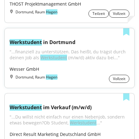
THOST Projektmanagement GmbH
Dortmund, Raum
Hagen
Teilzeit
Vollzeit
Werkstudent
 in Dortmund
"...finanziell zu unterstützen. Das heißt, du trägst durch 
deinen Job als 
Werkstudent
 (m/w/d) aktiv dazu bei..."
Wesser GmbH
Dortmund, Raum
Hagen
Vollzeit
Werkstudent
 im Verkauf (m/w/d)
"...Du willst nicht einfach nur einen Nebenjob, sondern 
etwas bewegen?Ob Student, 
Werkstudent
..."
Direct Result Marketing Deutschland GmbH