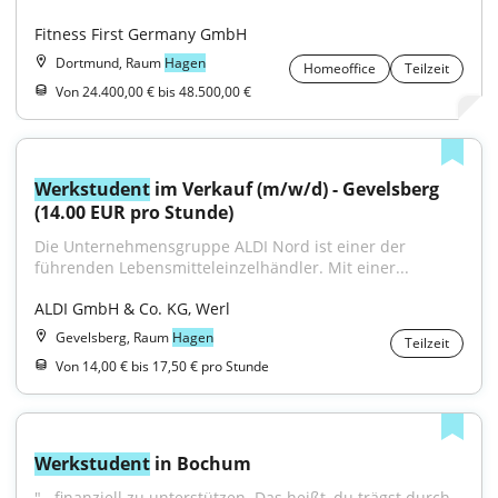
Fitness First Germany GmbH
Dortmund, Raum
Hagen
Homeoffice
Teilzeit
Von 24.400,00 € bis 48.500,00 €
Werkstudent
 im Verkauf (m/w/d) - Gevelsberg 
(14.00 EUR pro Stunde)
Die Unternehmensgruppe ALDI Nord ist einer der 
führenden Lebensmitteleinzelhändler. Mit einer...
ALDI GmbH & Co. KG, Werl
Gevelsberg, Raum
Hagen
Teilzeit
Von 14,00 € bis 17,50 € pro Stunde
Werkstudent
 in Bochum
"...finanziell zu unterstützen. Das heißt, du trägst durch 