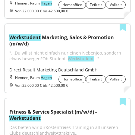
Hennen, Raum
Hagen
Homeoffice
Teilzeit
Vollzeit
Von 22.000,00 € bis 42.500,00 €
Werkstudent
 Marketing, Sales & Promotion 
(m/w/d)
"...Du willst nicht einfach nur einen Nebenjob, sondern 
etwas bewegen?Ob Student, 
Werkstudent
..."
Direct Result Marketing Deutschland GmbH
Hennen, Raum
Hagen
Homeoffice
Teilzeit
Vollzeit
Von 22.000,00 € bis 42.500,00 €
Fitness & Service Specialist (m/w/d) - 
Werkstudent
Das bieten wir dirKostenfreies Training in all unseren 
Clubs deutschlandweitAttraktive...