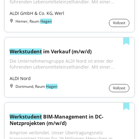
führenden Lebensmitteleinzelhändler. Mit einer...
ALDI GmbH & Co. KG, Werl
Hemer, Raum
Hagen
Vollzeit
Werkstudent
 im Verkauf (m/w/d)
Die Unternehmensgruppe ALDI Nord ist einer der 
führenden Lebensmitteleinzelhändler. Mit einer...
ALDI Nord
Dortmund, Raum
Hagen
Vollzeit
Werkstudent
 BIM-Management in DC-
Netzprojekten (m/w/d)
Amprion verbindet. Unser Übertragungsnetz 
transportiert Strom für 29 Millionen Menschen in 