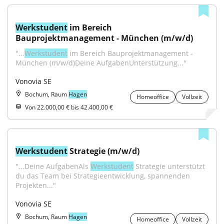
Werkstudent
 im Bereich 
Bauprojektmanagement - München (m/w/d)
"...
Werkstudent
 im Bereich Bauprojektmanagement - 
München (m/w/d)Deine AufgabenUnterstützung..."
Vonovia SE
Bochum, Raum
Hagen
Homeoffice
Vollzeit
Von 22.000,00 € bis 42.400,00 €
Werkstudent
 Strategie (m/w/d)
"...Deine AufgabenAls 
Werkstudent
 Strategie unterstützt 
du das Team bei Strategieentwicklung, spannenden 
Projekten..."
Vonovia SE
Bochum, Raum
Hagen
Homeoffice
Vollzeit