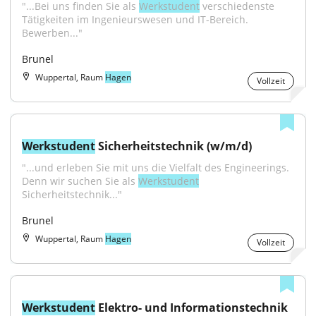
"...Bei uns finden Sie als 
Werkstudent
 verschiedenste 
Tätigkeiten im Ingenieurswesen und IT-Bereich. 
Bewerben..."
Brunel
Wuppertal, Raum
Hagen
Vollzeit
Werkstudent
 Sicherheitstechnik (w/m/d)
"...und erleben Sie mit uns die Vielfalt des Engineerings. 
Denn wir suchen Sie als 
Werkstudent
Sicherheitstechnik..."
Brunel
Wuppertal, Raum
Hagen
Vollzeit
Werkstudent
 Elektro- und Informationstechnik 