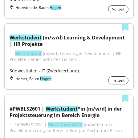
Holzwickede, Raum
Hagen
Vollzeit
Werkstudent
 (m/w/d) Learning & Development 
| HR Projekte
"...
Werkstudent
 (m/w/d) Learning & Development | HR 
Projekte ​Hemer ​befristet ​Teilzeit..."
Südwestfalen - IT (Zweckverband)
Hemer, Raum
Hagen
Teilzeit
#PWBLS2601 | 
Werkstudent
*in (m/w/d) in der 
Projektsteuerung im Bereich Energie
"...\#PWBLS2601 | 
Werkstudent\*in
 (m/w/d) in der 
Projektsteuerung im Bereich Energie Dortmund, Essen..."