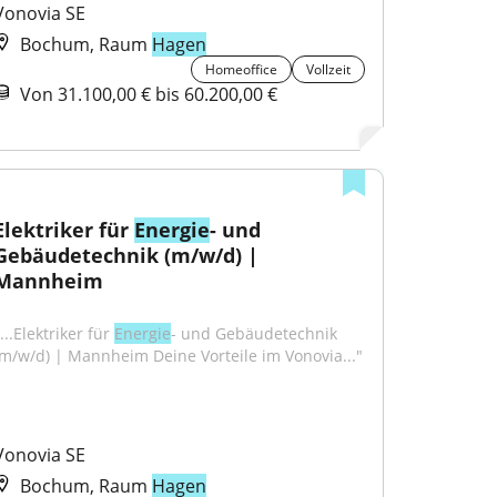
Vonovia SE
Bochum, Raum
Hagen
Homeoffice
Vollzeit
Von 31.100,00 € bis 60.200,00 €
Elektriker für 
Energie
- und 
Gebäudetechnik (m/w/d) | 
Mannheim
...Elektriker für 
Energie
- und Gebäudetechnik 
(m/w/d) | Mannheim Deine Vorteile im Vonovia..."
Vonovia SE
Bochum, Raum
Hagen