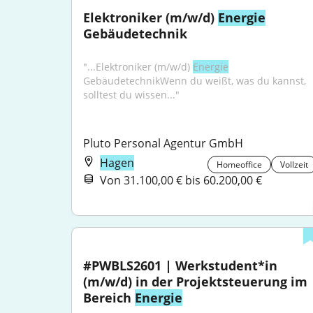
Elektroniker (m/w/d) 
Energie
Gebäudetechnik
"...Elektroniker (m/w/d) 
Energie
GebäudetechnikWenn du weißt, was du kannst, 
solltest du wissen..."
Pluto Personal Agentur GmbH
Hagen
Homeoffice
Vollzeit
Von 31.100,00 € bis 60.200,00 €
#PWBLS2601 | Werkstudent*in 
(m/w/d) in der Projektsteuerung im 
Bereich 
Energie