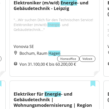
 
Elektroniker (m/w/d) 
Energie
- und 
Gebäudetechnik - Leipzig
"...Wir suchen Dich für den Technischen Service! 
Elektroniker (m/w/d) 
Energie
- und 
Gebäudetechnik..."
S
Vonovia SE
Bochum, Raum
Hagen
Homeoffice
Vollzeit
Von 31.100,00 € bis 60.200,00 €
Elektriker für 
Energie
- und 
Gebäudetechnik | 
Wohnungsmodernisierung | Region 