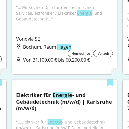
"...Wir suchen Dich für den Technischen 
Service!Elektroniker / Elektriker 
Energie
- und 
"
Gebäudetechnik..."
Vonovia SE
Bochum, Raum
Hagen
Homeoffice
Vollzeit
Von 31.100,00 € bis 60.200,00 €
Elektriker für 
Energie
- und 
Gebäudetechnik (m/w/d) | Karlsruhe 
 
(m/w/d)
"...Elektriker für 
Energie
- und Gebäudetechnik 
(m/w/d) | Karlsruhe (m/w/d) Deine Vorteile im 