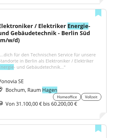
Elektroniker / Elektriker 
Energie
- 
und Gebäudetechnik - Berlin Süd 
(m/w/d)
"...dich für den Technischen Service für unsere 
Standorte in Berlin als Elektroniker / Elektriker 
Energie
- und Gebäudetechnik..."
Vonovia SE
Bochum, Raum
Hagen
Homeoffice
Vollzeit
Von 31.100,00 € bis 60.200,00 €