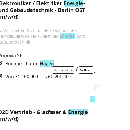
Elektroniker / Elektriker 
Energie
- 
und Gebäudetechnik - Berlin OST 
(m/w/d)
"...Wir suchen Dich für den Technischen 
ervice!Elektroniker / Elektriker 
Energie
- und 
Gebäudetechnik..."
Vonovia SE
Bochum, Raum
Hagen
Homeoffice
Vollzeit
Von 31.100,00 € bis 60.200,00 €
D2D Vertrieb - Glasfaser & 
Energie
(m/w/d)