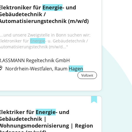
Elektroniker für 
Energie
- und 
Gebäudetechnik / 
Automatisierungstechnik (m/w/d)
"...und unsere Zweigstelle in Bonn suchen wir: 
Elektroniker für 
Energie
- u. Gebäudetechnik / 
Automatisierungstechnik (m/w/d..."
R.ASSMANN Regeltechnik GmbH
Nordrhein-Westfalen, Raum
Hagen
Vollzeit
Elektriker für 
Energie
- und 
Gebäudetechnik | 
Wohnungsmodernisierung | Region 