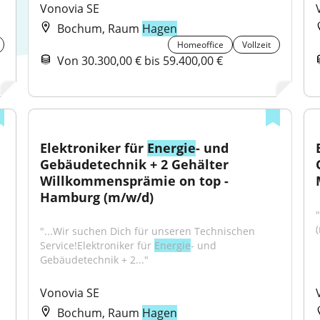
Vonovia SE
Bochum, Raum
Hagen
Homeoffice
Vollzeit
Von 30.300,00 € bis 59.400,00 €
Elektroniker für 
Energie
- und 
Gebäudetechnik + 2 Gehälter 
Willkommensprämie on top - 
Hamburg (m/w/d)
"
"...Wir suchen Dich für unseren Technischen 
Service!Elektroniker für 
Energie
- und 
Gebäudetechnik + 2..."
Vonovia SE
Bochum, Raum
Hagen