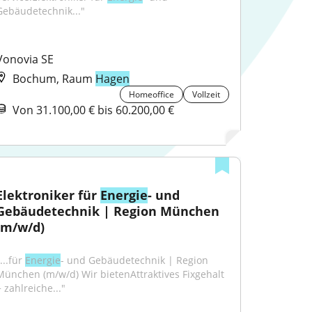
Gebäudetechnik..."
Vonovia SE
Bochum, Raum
Hagen
Homeoffice
Vollzeit
Von 31.100,00 € bis 60.200,00 €
Elektroniker für 
Energie
- und 
Gebäudetechnik | Region München 
(m/w/d)
...für 
Energie
- und Gebäudetechnik | Region 
München (m/w/d) Wir bietenAttraktives Fixgehalt 
 zahlreiche..."