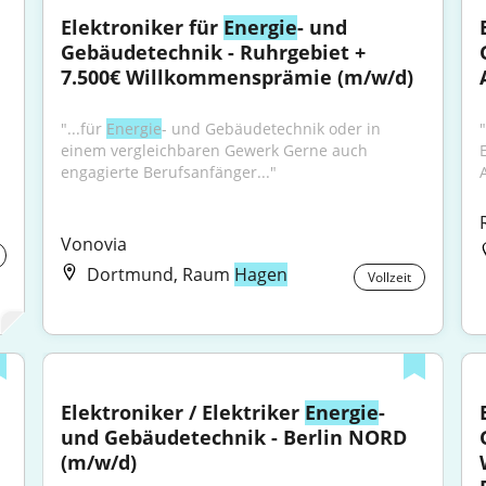
Elektroniker für 
Energie
- und 
Gebäudetechnik - Ruhrgebiet + 
7.500€ Willkommensprämie (m/w/d)
"...für 
Energie
- und Gebäudetechnik oder in 
einem vergleichbaren Gewerk Gerne auch 
engagierte Berufsanfänger..."
Vonovia
Dortmund, Raum
Hagen
Vollzeit
Elektroniker / Elektriker 
Energie
- 
und Gebäudetechnik - Berlin NORD 
(m/w/d)