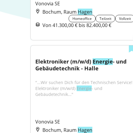
Vonovia SE
Bochum, Raum
Hagen
Homeoffice
Teilzeit
Vollzeit
Von 41.300,00 € bis 82.400,00 €
Elektroniker (m/w/d) 
Energie
- und 
Gebäudetechnik - Halle
"...Wir suchen Dich für den Technischen Service! 
Elektroniker (m/w/d) 
Energie
- und 
Gebäudetechnik..."
Vonovia SE
Bochum, Raum
Hagen