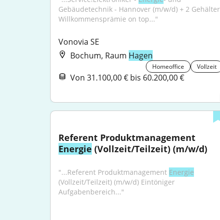
Gebäudetechnik - Hannover (m/w/d) + 2 Gehälter 
Willkommensprämie on top..."
Vonovia SE
Bochum, Raum
Hagen
Homeoffice
Vollzeit
Von 31.100,00 € bis 60.200,00 €
Referent Produktmanagement 
Energie
 (Vollzeit/Teilzeit) (m/w/d)
"...Referent Produktmanagement 
Energie
(Vollzeit/Teilzeit) (m/w/d) Eintöniger 
Aufgabenbereich..."