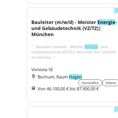
Bauleiter (m/w/d) - Meister 
Energie
- 
und Gebäudetechnik (VZ/TZ)| 
München
"...Bauleiter (m/w/d) - Meister 
Energie
- und 
Gebäudetechnik (VZ/TZ)| München Ihre Vorteile 
im Vonovia..."
Vonovia SE
Bochum, Raum
Hagen
Homeoffice
Vollzeit
Von 46.100,00 € bis 87.900,00 €