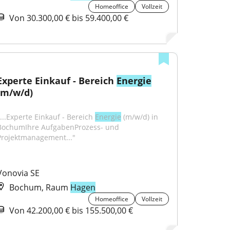
Homeoffice
Vollzeit
Von 30.300,00 € bis 59.400,00 €
Experte Einkauf - Bereich 
Energie
(m/w/d)
...​Experte Einkauf - Bereich 
Energie
 (m/w/d) in 
BochumIhre AufgabenProzess- und 
Projektmanagement..."
Vonovia SE
Bochum, Raum
Hagen
Homeoffice
Vollzeit
Von 42.200,00 € bis 155.500,00 €