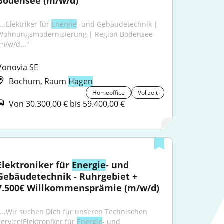
Bodensee (m/w/d)
...Elektriker für 
Energie
- und Gebäudetechnik | 
Wohnungsmodernisierung | Region Bodensee 
(m/w/d..."
Vonovia SE
Bochum, Raum
Hagen
Homeoffice
Vollzeit
Von 30.300,00 € bis 59.400,00 €
Elektroniker für 
Energie
- und 
Gebäudetechnik - Ruhrgebiet + 
7.500€ Willkommensprämie (m/w/d)
"...Wir suchen Dich für unseren Technischen 
Service!Elektroniker für 
Energie
- und 