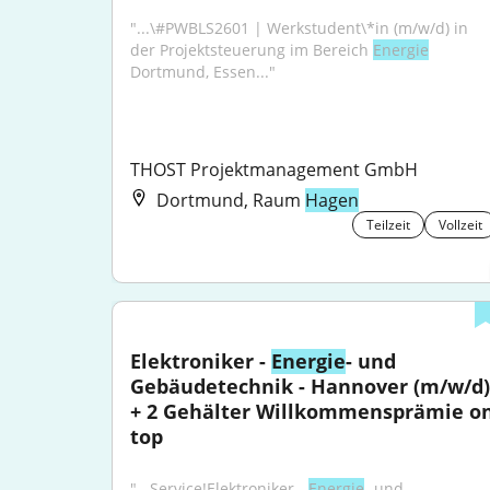
"...\#PWBLS2601 | Werkstudent\*in (m/w/d) in 
der Projektsteuerung im Bereich 
Energie
Dortmund, Essen..."
THOST Projektmanagement GmbH
Dortmund, Raum
Hagen
Teilzeit
Vollzeit
Elektroniker - 
Energie
- und 
Gebäudetechnik - Hannover (m/w/d) 
+ 2 Gehälter Willkommensprämie on
top
"...Service!Elektroniker - 
Energie
- und 