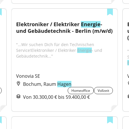
Elektroniker / Elektriker 
Energie
- 
und Gebäudetechnik - Berlin (m/w/d)
"...Wir suchen Dich für den Technischen 
Service!Elektroniker / Elektriker 
Energie
- und 
Gebäudetechnik..."
Vonovia SE
Bochum, Raum
Hagen
Homeoffice
Vollzeit
Von 30.300,00 € bis 59.400,00 €