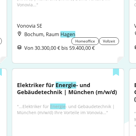
Vonovia..."
Vonovia SE
Bochum, Raum
Hagen
Homeoffice
Vollzeit
Von 30.300,00 € bis 59.400,00 €
Elektriker für 
Energie
- und 
Gebäudetechnik | München (m/w/d)
"...Elektriker für 
Energie
- und Gebäudetechnik | 
München (m/w/d) Ihre Vorteile im Vonovia..."
"
+