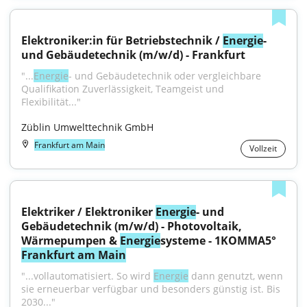
Elektroniker:in für Betriebstechnik / 
Energie
- 
und Gebäudetechnik (m/w/d) - Frankfurt
"...
Energie
- und Gebäudetechnik oder vergleichbare 
Qualifikation Zuverlässigkeit, Teamgeist und 
Flexibilität..."
Züblin Umwelttechnik GmbH
Frankfurt am Main
Vollzeit
Elektriker / Elektroniker 
Energie
- und 
Gebäudetechnik (m/w/d) - Photovoltaik, 
Wärmepumpen & 
Energie
systeme - 1KOMMA5° 
Frankfurt am Main
"...vollautomatisiert. So wird 
Energie
 dann genutzt, wenn 
sie erneuerbar verfügbar und besonders günstig ist. Bis 
2030..."