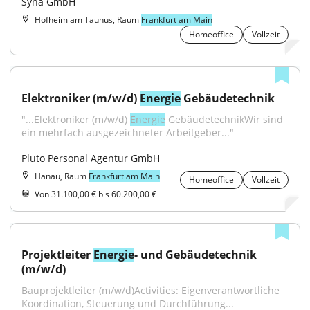
Syna GmbH
Hofheim am Taunus, Raum
Frankfurt am Main
Homeoffice
Vollzeit
Elektroniker (m/w/d) 
Energie
 Gebäudetechnik
"...Elektroniker (m/w/d) 
Energie
 GebäudetechnikWir sind 
ein mehrfach ausgezeichneter Arbeitgeber..."
Pluto Personal Agentur GmbH
Hanau, Raum
Frankfurt am Main
Homeoffice
Vollzeit
Von 31.100,00 € bis 60.200,00 €
Projektleiter 
Energie
- und Gebäudetechnik 
(m/w/d)
Bauprojektleiter (m/w/d)Activities: Eigenverantwortliche 
Koordination, Steuerung und Durchführung...