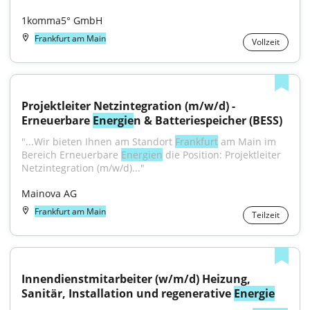
1komma5° GmbH
Frankfurt am Main
Vollzeit
Projektleiter Netzintegration (m/w/d) - 
Erneuerbare 
Energie
n & Batteriespeicher (BESS)
"...Wir bieten Ihnen am Standort 
Frankfurt
 am Main im 
Bereich Erneuerbare 
Energien
 die Position: Projektleiter 
Netzintegration (m/w/d)..."
Mainova AG
Frankfurt am Main
Teilzeit
Innendienstmitarbeiter (w/m/d) Heizung, 
Sanitär, Installation und regenerative 
Energie