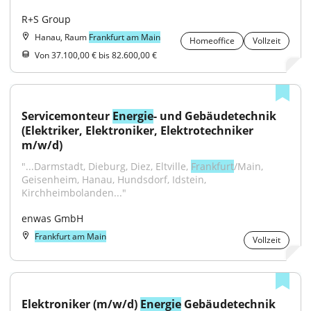
R+S Group
Hanau, Raum
Frankfurt am Main
Homeoffice
Vollzeit
Von 37.100,00 € bis 82.600,00 €
Servicemonteur 
Energie
- und Gebäudetechnik 
(Elektriker, Elektroniker, Elektrotechniker 
m/w/d)
"...Darmstadt, Dieburg, Diez, Eltville, 
Frankfurt
/Main, 
Geisenheim, Hanau, Hundsdorf, Idstein, 
Kirchheimbolanden..."
enwas GmbH
Frankfurt am Main
Vollzeit
Elektroniker (m/w/d) 
Energie
 Gebäudetechnik