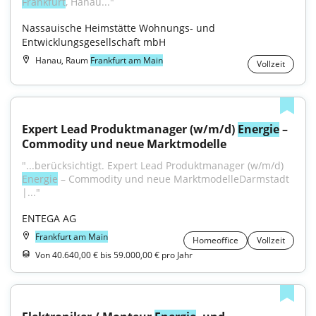
Frankfurt
, Hanau..."
Nassauische Heimstätte Wohnungs- und 
Entwicklungsgesellschaft mbH
Hanau, Raum
Frankfurt am Main
Vollzeit
Expert Lead Produktmanager (w/m/d) 
Energie
 – 
Commodity und neue Marktmodelle
"...berücksichtigt. Expert Lead Produktmanager (w/m/d) 
Energie
 – Commodity und neue MarktmodelleDarmstadt 
|..."
ENTEGA AG
Frankfurt am Main
Homeoffice
Vollzeit
Von 40.640,00 € bis 59.000,00 € pro Jahr