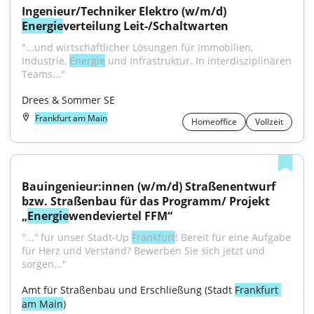
Ingenieur/Techniker Elektro (w/m/d) 
Energie
verteilung Leit-/Schaltwarten
"...und wirtschaftlicher Lösungen für Immobilien, 
Industrie, 
Energie
 und Infrastruktur. In interdisziplinären 
Teams..."
Drees & Sommer SE
Frankfurt am Main
Homeoffice
Vollzeit
Bauingenieur:innen (w/m/d) Straßenentwurf 
bzw. Straßenbau für das Programm/ Projekt 
„
Energie
wendeviertel FFM“
"...“ für unser Stadt-Up 
Frankfurt
! Bereit für eine Aufgabe 
für Herz und Verstand? Bewerben Sie sich jetzt und 
sorgen..."
Amt für Straßenbau und Erschließung (Stadt 
Frankfurt 
am Main
)