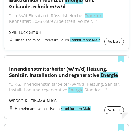
Elektroniker / Monteur 
Energie
- und 
Gebäudetechnik m/w/d
"...m/w/d Einsatzort: Rüsselsheim bei 
Frankfurt
Kennziffer: 2026-0509 Arbeitszeit: Vollzeit..."
SPIE Lück GmbH
Rüsselsheim bei Frankfurt, Raum
Frankfurt am Main
Vollzeit
Innendienstmitarbeiter (w/m/d) Heizung, 
Sanitär, Installation und regenerative 
Energie
"...KG. Innendienstmitarbeiter (w/m/d) Heizung, Sanitär, 
Installation und regenerative 
Energie
 Standort..."
WESCO RHEIN-MAIN KG
Hofheim am Taunus, Raum
Frankfurt am Main
Vollzeit