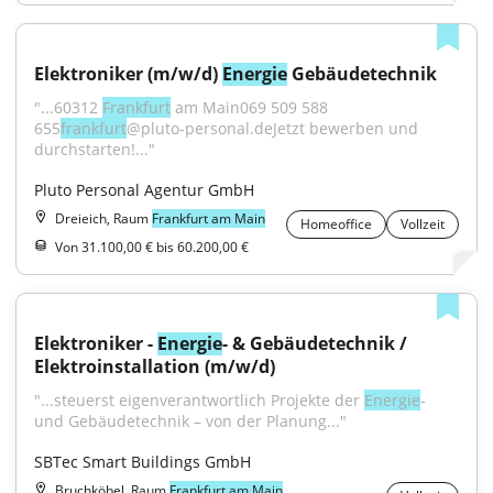
Elektroniker (m/w/d) 
Energie
 Gebäudetechnik
"...60312 
Frankfurt
 am Main069 509 588 
655
frankfurt
@pluto-personal.deJetzt bewerben und 
durchstarten!..."
Pluto Personal Agentur GmbH
Dreieich, Raum
Frankfurt am Main
Homeoffice
Vollzeit
Von 31.100,00 € bis 60.200,00 €
Elektroniker - 
Energie
- & Gebäudetechnik / 
Elektroinstallation (m/w/d)
"...steuerst eigenverantwortlich Projekte der 
Energie
- 
und Gebäudetechnik – von der Planung..."
SBTec Smart Buildings GmbH
Bruchköbel, Raum
Frankfurt am Main