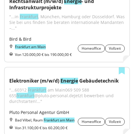
Rechtsanwalt (m/w/d) 
Energie
- und 
Infrastrukturprojekte
"...in 
Frankfurt
, München, Hamburg oder Düsseldorf. Was 
Sie bei uns finden Sie beraten internationale Mandanten 
–..."
Bird & Bird
Frankfurt am Main
Homeoffice
Vollzeit
Von 120.000,00 € bis 190.000,00 €
Elektroniker (m/w/d) 
Energie
 Gebäudetechnik
"...60312 
Frankfurt
 am Main069 509 588 
655
frankfurt
@pluto-personal.deJetzt bewerben und 
durchstarten!..."
Pluto Personal Agentur GmbH
Bad Vilbel, Raum
Frankfurt am Main
Homeoffice
Vollzeit
Von 31.100,00 € bis 60.200,00 €