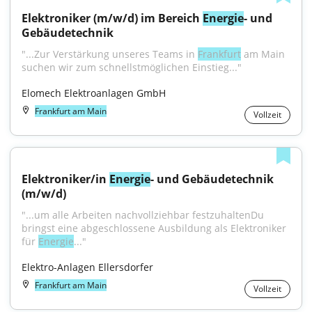
Elektroniker (m/w/d) im Bereich 
Energie
- und 
Gebäudetechnik
"...Zur Verstärkung unseres Teams in 
Frankfurt
 am Main 
suchen wir zum schnellstmöglichen Einstieg..."
Elomech Elektroanlagen GmbH
Frankfurt am Main
Vollzeit
Elektroniker/in 
Energie
- und Gebäudetechnik 
(m/w/d)
"...um alle Arbeiten nachvollziehbar festzuhaltenDu 
bringst eine abgeschlossene Ausbildung als Elektroniker 
für 
Energie
..."
Elektro-Anlagen Ellersdorfer
Frankfurt am Main
Vollzeit