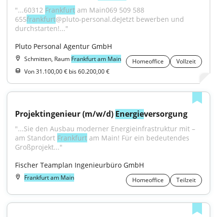
"...60312 
Frankfurt
 am Main069 509 588 
655
frankfurt
@pluto-personal.deJetzt bewerben und 
durchstarten!..."
Pluto Personal Agentur GmbH
Schmitten, Raum
Frankfurt am Main
Homeoffice
Vollzeit
Von 31.100,00 € bis 60.200,00 €
Projektingenieur (m/w/d) 
Energie
versorgung
"...Sie den Ausbau moderner Energieinfrastruktur mit – 
am Standort 
Frankfurt
 am Main! Für ein bedeutendes 
Großprojekt..."
Fischer Teamplan Ingenieurbüro GmbH
Frankfurt am Main
Homeoffice
Teilzeit