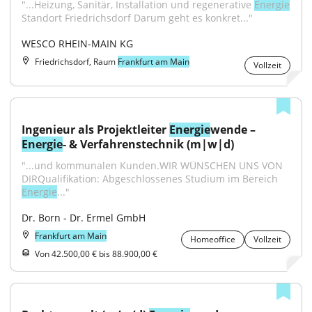
"...Heizung, Sanitär, Installation und regenerative 
Energie
Standort Friedrichsdorf Darum geht es konkret..."
WESCO RHEIN-MAIN KG
Friedrichsdorf, Raum
Frankfurt am Main
Vollzeit
Ingenieur als Projektleiter 
Energie
wende – 
Energie
- & Verfahrenstechnik (m|w|d)
"...und kommunalen Kunden.WIR WÜNSCHEN UNS VON 
DIRQualifikation: Abgeschlossenes Studium im Bereich 
Energie
..."
Dr. Born - Dr. Ermel GmbH
Frankfurt am Main
Homeoffice
Vollzeit
Von 42.500,00 € bis 88.900,00 €