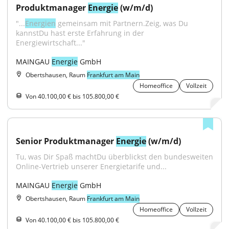
Produktmanager 
Energie
 (w/m/d)
"...
Energien
 gemeinsam mit Partnern.Zeig, was Du 
kannstDu hast erste Erfahrung in der 
Energiewirtschaft..."
MAINGAU 
Energie
 GmbH
Obertshausen, Raum
Frankfurt am Main
Homeoffice
Vollzeit
Von 40.100,00 € bis 105.800,00 €
Senior Produktmanager 
Energie
 (w/m/d)
Tu, was Dir Spaß machtDu überblickst den bundesweiten 
Online-Vertrieb unserer Energietarife und...
MAINGAU 
Energie
 GmbH
Obertshausen, Raum
Frankfurt am Main
Homeoffice
Vollzeit
Von 40.100,00 € bis 105.800,00 €