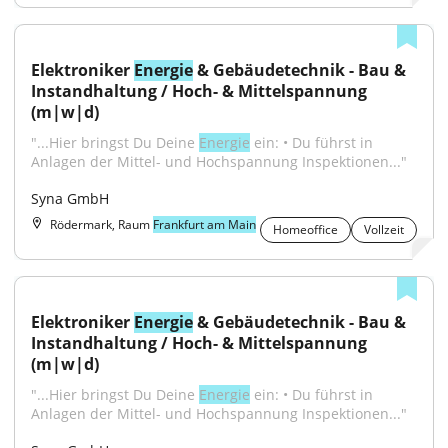
Elektroniker 
Energie
 & Gebäudetechnik - Bau & 
Instandhaltung / Hoch- & Mittelspannung 
(m|w|d)
"...Hier bringst Du Deine 
Energie
 ein: • Du führst in 
Anlagen der Mittel- und Hochspannung Inspektionen..."
Syna GmbH
Rödermark, Raum
Frankfurt am Main
Homeoffice
Vollzeit
Elektroniker 
Energie
 & Gebäudetechnik - Bau & 
Instandhaltung / Hoch- & Mittelspannung 
(m|w|d)
"...Hier bringst Du Deine 
Energie
 ein: • Du führst in 
Anlagen der Mittel- und Hochspannung Inspektionen..."