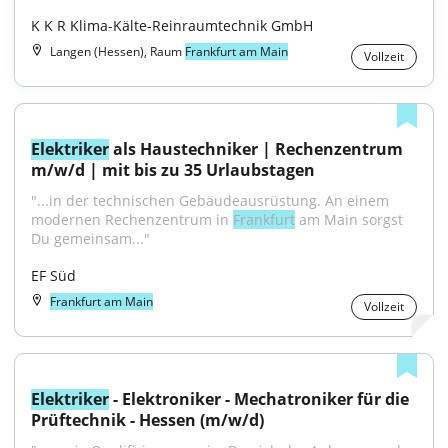
K K R Klima-Kälte-Reinraumtechnik GmbH
Langen (Hessen), Raum
Frankfurt am Main
Vollzeit
Elektriker
 als Haustechniker | Rechenzentrum 
m/w/d | mit bis zu 35 Urlaubstagen
"...in der technischen Gebäudeausrüstung. An einem 
modernen Rechenzentrum in 
Frankfurt
 am Main sorgst 
Du gemeinsam..."
EF Süd
Frankfurt am Main
Vollzeit
Elektriker
 - Elektroniker - Mechatroniker für die 
Prüftechnik - Hessen (m/w/d)