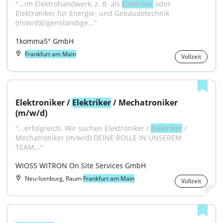
"...im Elektrohandwerk, z. B. als 
Elektriker
 oder 
Elektroniker für Energie- und Gebäudetechnik 
(m/w/d)Eigenständige..."
1komma5° GmbH
Frankfurt am Main
Vollzeit
Elektroniker / 
Elektriker
 / Mechatroniker 
(m/w/d)
"...erfolgreich. Wir suchen Elektroniker / 
Elektriker
 / 
Mechatroniker (m/w/d) DEINE ROLLE IN UNSEREM 
TEAM..."
WIOSS WITRON On Site Services GmbH
Neu-Isenburg, Raum
Frankfurt am Main
Vollzeit