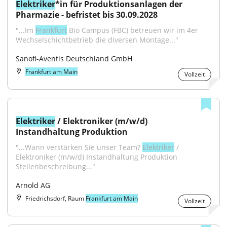
Elektriker
*in für Produktionsanlagen der 
Pharmazie - befristet bis 30.09.2028
"...Im 
Frankfurt
 Bio Campus (FBC) betreuen wir im 4er 
Wechselschichtbetrieb die diversen Montage..."
Sanofi-Aventis Deutschland GmbH
Frankfurt am Main
Vollzeit
Elektriker
 / Elektroniker (m/w/d) 
Instandhaltung Produktion
"...Wann verstärken Sie unser Team? 
Elektriker
 / 
Elektroniker (m/w/d) Instandhaltung Produktion 
Stellenbeschreibung..."
Arnold AG
Friedrichsdorf, Raum
Frankfurt am Main
Vollzeit