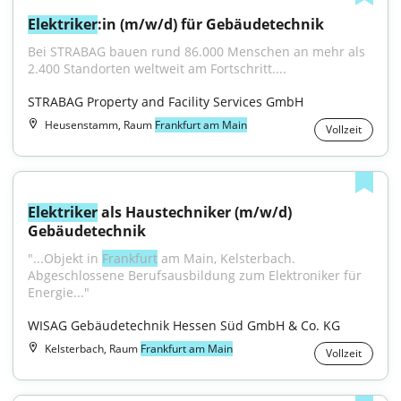
Elektriker
:in (m/w/d) für Gebäudetechnik
Bei STRABAG bauen rund 86.000 Menschen an mehr als 
2.400 Standorten weltweit am Fortschritt....
STRABAG Property and Facility Services GmbH
Heusenstamm, Raum
Frankfurt am Main
Vollzeit
Elektriker
 als Haustechniker (m/w/d) 
Gebäudetechnik
"...Objekt in 
Frankfurt
 am Main, Kelsterbach. 
Abgeschlossene Berufsausbildung zum Elektroniker für 
Energie..."
WISAG Gebäudetechnik Hessen Süd GmbH & Co. KG
Kelsterbach, Raum
Frankfurt am Main
Vollzeit