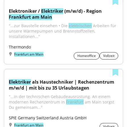
Elektroniker / 
Elektriker
 (m/w/d) - Region 
Frankfurt am Main
"...zur Baustelle einsehen • Die 
elektrischen
 Arbeiten für 
unsere Wärmepumpen und Brennstoffzellen, 
Installationen..."
Thermondo
Frankfurt am Main
Homeoffice
Vollzeit
Elektriker
 als Haustechniker | Rechenzentrum 
m/w/d | mit bis zu 35 Urlaubstagen
"...in der technischen Gebäudeausrüstung. An einem 
modernen Rechenzentrum in 
Frankfurt
 am Main sorgst 
Du gemeinsam..."
SPIE Germany Switzerland Austria GmbH
Frankfurt am Main
Vollzeit