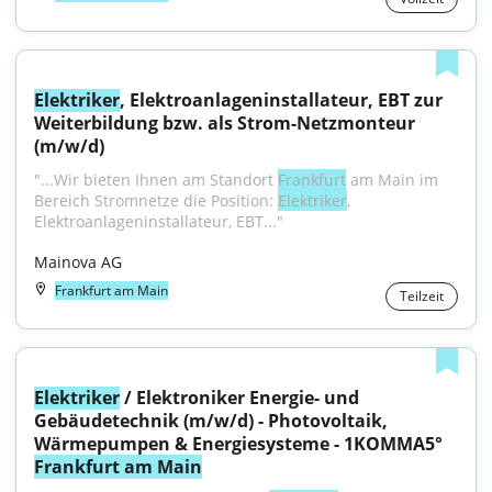
Elektriker
, Elektroanlageninstallateur, EBT zur 
Weiterbildung bzw. als Strom-Netzmonteur 
(m/w/d)
"...Wir bieten Ihnen am Standort 
Frankfurt
 am Main im 
Bereich Stromnetze die Position: 
Elektriker
, 
Elektroanlageninstallateur, EBT..."
Mainova AG
Frankfurt am Main
Teilzeit
Elektriker
 / Elektroniker Energie- und 
Gebäudetechnik (m/w/d) - Photovoltaik, 
Wärmepumpen & Energiesysteme - 1KOMMA5° 
Frankfurt am Main