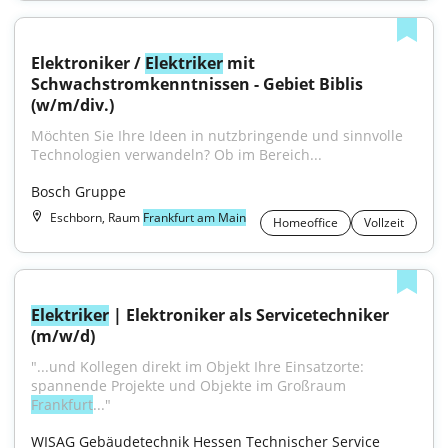
Elektroniker / 
Elektriker
 mit 
Schwachstromkenntnissen - Gebiet Biblis 
(w/m/div.)
Möchten Sie Ihre Ideen in nutzbringende und sinnvolle 
Technologien verwandeln? Ob im Bereich...
Bosch Gruppe
Eschborn, Raum
Frankfurt am Main
Homeoffice
Vollzeit
Elektriker
 | Elektroniker als Servicetechniker 
(m/w/d)
"...und Kollegen direkt im Objekt Ihre Einsatzorte: 
spannende Projekte und Objekte im Großraum 
Frankfurt
..."
WISAG Gebäudetechnik Hessen Technischer Service 