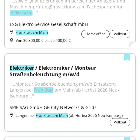
"...sowie Qualifizierungen im Bereich der Anlagen- und 
MaschinenprüfungEntwicklung zum Fachexperten für 
elektrische
..."
ESG Elektro Service Gesellschaft mbH
Frankfurt am Main
Homeoffice
Vollzeit
Von 30.300,00 € bis 59.400,00 €
Elektriker
 / Elektroniker / Monteur 
Straßenbeleuchtung m/w/d
"...Monteur Straßenbeleuchtung m/w/d Einsatzort: 
Langen bei 
Frankfurt
 am Main (ab Herbst 2026 Neu-
Isenburg..."
SPIE SAG GmbH GB City Networks & Grids
Langen bei
Frankfurt am Main
(ab Herbst 2026 Neu-Isenburg)
Vollzeit