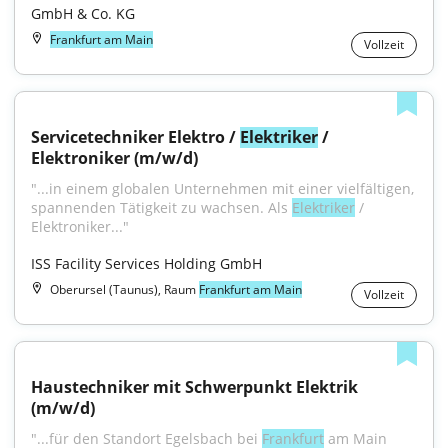
GmbH & Co. KG
Frankfurt am Main
Vollzeit
Servicetechniker Elektro / 
Elektriker
 / 
Elektroniker (m/w/d)
"...in einem globalen Unternehmen mit einer vielfältigen, 
spannenden Tätigkeit zu wachsen. Als 
Elektriker
 / 
Elektroniker..."
ISS Facility Services Holding GmbH
Oberursel (Taunus), Raum
Frankfurt am Main
Vollzeit
Haustechniker mit Schwerpunkt Elektrik 
(m/w/d)
"...für den Standort Egelsbach bei 
Frankfurt
 am Main 