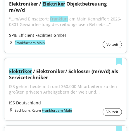
Elektroniker / 
Elektriker
 Objektbetreuung 
m/w/d
"...m/w/d Einsatzort: 
Frankfurt
 am Main Kennziffer: 2026-
0801 Gewährleistung des reibungslosen Betriebs..."
SPIE Efficient Facilities GmbH
Frankfurt am Main
Vollzeit
Elektriker
 / Elektroniker/ Schlosser (m/w/d) als 
Servicetechniker
ISS gehört heute mit rund 360.000 Mitarbeitern zu den 
größten privaten Arbeitgebern der Welt und...
ISS Deutschland
Eschborn, Raum
Frankfurt am Main
Vollzeit