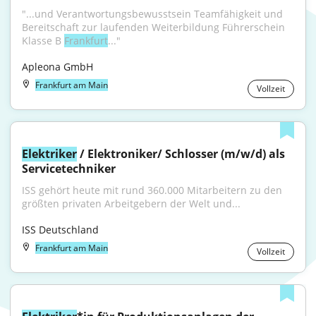
"...und Verantwortungsbewusstsein Teamfähigkeit und 
Bereitschaft zur laufenden Weiterbildung Führerschein 
Klasse B 
Frankfurt
..."
Apleona GmbH
Frankfurt am Main
Vollzeit
Elektriker
 / Elektroniker/ Schlosser (m/w/d) als 
Servicetechniker
ISS gehört heute mit rund 360.000 Mitarbeitern zu den 
größten privaten Arbeitgebern der Welt und...
ISS Deutschland
Frankfurt am Main
Vollzeit