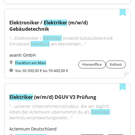
Elektroniker / 
Elektriker
 (m/w/d) 
Gebäudetechnik
"...Elektroniker / 
Elektriker
 (m/w/d) Gebäudetechnik 
Einsatzort:
Frankfurt
 am MainArt(en..."
avanti GmbH
Frankfurt am Main
Homeoffice
Vollzeit
Von 30.300,00 € bis 59.400,00 €
Elektriker
 (w/m/d) DGUV V3 Prüfung
"...unserer Unternehmensstruktur, die wir täglich 
leben.Bei Actemium übernimmst du als 
Elektriker
(w/m/d) verantwortungsvolle..."
Actemium Deutschland