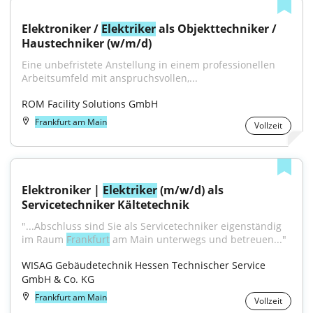
Elektroniker / 
Elektriker
 als Objekttechniker / 
Haustechniker (w/m/d)
Eine unbefristete Anstellung in einem professionellen 
Arbeitsumfeld mit anspruchsvollen,...
ROM Facility Solutions GmbH
Frankfurt am Main
Vollzeit
Elektroniker | 
Elektriker
 (m/w/d) als 
Servicetechniker Kältetechnik
"...Abschluss sind Sie als Servicetechniker eigenständig 
im Raum 
Frankfurt
 am Main unterwegs und betreuen..."
WISAG Gebäudetechnik Hessen Technischer Service 
GmbH & Co. KG
Frankfurt am Main
Vollzeit