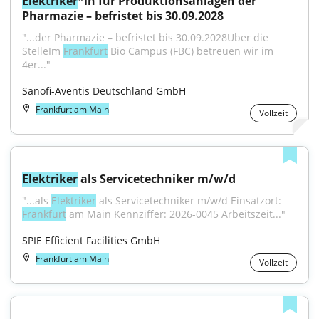
Elektriker
*in für Produktionsanlagen der 
Pharmazie – befristet bis 30.09.2028
"...der Pharmazie – befristet bis 30.09.2028Über die 
StelleIm 
Frankfurt
 Bio Campus (FBC) betreuen wir im 
4er..."
Sanofi-Aventis Deutschland GmbH
Frankfurt am Main
Vollzeit
Elektriker
 als Servicetechniker m/w/d
"...als 
Elektriker
 als Servicetechniker m/w/d Einsatzort: 
Frankfurt
 am Main Kennziffer: 2026-0045 Arbeitszeit..."
SPIE Efficient Facilities GmbH
Frankfurt am Main
Vollzeit