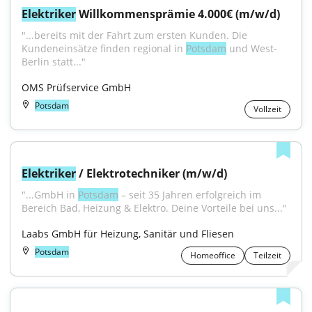
Elektriker
 Willkommensprämie 4.000€ (m/w/d)
"...bereits mit der Fahrt zum ersten Kunden. Die 
Kundeneinsätze finden regional in 
Potsdam
 und West-
Berlin statt..."
OMS Prüfservice GmbH
Potsdam
Vollzeit
Elektriker
 / Elektrotechniker (m/w/d)
"...GmbH in 
Potsdam
 – seit 35 Jahren erfolgreich im 
Bereich Bad, Heizung & Elektro. Deine Vorteile bei uns..."
Laabs GmbH für Heizung, Sanitär und Fliesen
Potsdam
Homeoffice
Teilzeit