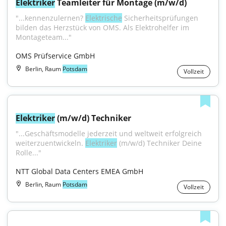
Elektriker
 Teamleiter für Montage (m/w/d)
"...kennenzulernen? 
Elektrische
 Sicherheitsprüfungen 
bilden das Herzstück von OMS. Als Elektrohelfer im 
Montageteam..."
OMS Prüfservice GmbH
Berlin, Raum
Potsdam
Vollzeit
Elektriker
 (m/w/d) Techniker
"...Geschäftsmodelle jederzeit und weltweit erfolgreich 
weiterzuentwickeln. 
Elektriker
 (m/w/d) Techniker Deine 
Rolle..."
NTT Global Data Centers EMEA GmbH
Berlin, Raum
Potsdam
Vollzeit