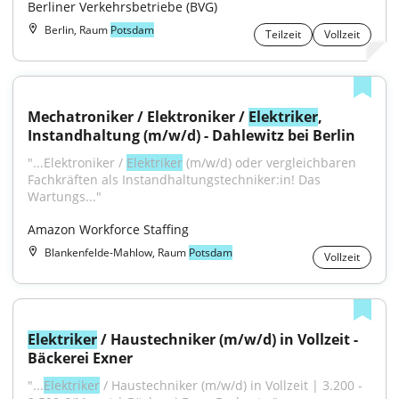
Berliner Verkehrsbetriebe (BVG)
Berlin, Raum
Potsdam
Teilzeit
Vollzeit
Mechatroniker / Elektroniker / 
Elektriker
, 
Instandhaltung (m/w/d) - Dahlewitz bei Berlin
"...Elektroniker / 
Elektriker
 (m/w/d) oder vergleichbaren 
Fachkräften als Instandhaltungstechniker:in! Das 
Wartungs..."
Amazon Workforce Staffing
Blankenfelde-Mahlow, Raum
Potsdam
Vollzeit
Elektriker
 / Haustechniker (m/w/d) in Vollzeit - 
Bäckerei Exner
"...
Elektriker
 / Haustechniker (m/w/d) in Vollzeit | 3.200 - 