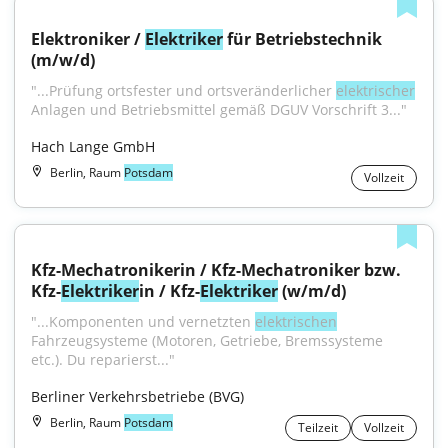
Elektroniker / 
Elektriker
 für Betriebstechnik 
(m/w/d)
"...Prüfung ortsfester und ortsveränderlicher 
elektrischer
Anlagen und Betriebsmittel gemäß DGUV Vorschrift 3..."
Hach Lange GmbH
Berlin, Raum
Potsdam
Vollzeit
Kfz-Mechatronikerin / Kfz-Mechatroniker bzw. 
Kfz-
Elektriker
in / Kfz-
Elektriker
 (w/m/d)
"...Komponenten und vernetzten 
elektrischen
Fahrzeugsysteme (Motoren, Getriebe, Bremssysteme 
etc.). Du reparierst..."
Berliner Verkehrsbetriebe (BVG)
Berlin, Raum
Potsdam
Teilzeit
Vollzeit