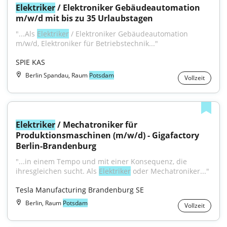
Elektriker
 / Elektroniker Gebäudeautomation 
m/w/d mit bis zu 35 Urlaubstagen
"...Als 
Elektriker
 / Elektroniker Gebäudeautomation 
m/w/d, Elektroniker für Betriebstechnik..."
SPIE KAS
Berlin Spandau, Raum
Potsdam
Vollzeit
Elektriker
 / Mechatroniker für 
Produktionsmaschinen (m/w/d) - Gigafactory 
Berlin-Brandenburg
"...in einem Tempo und mit einer Konsequenz, die 
ihresgleichen sucht. Als 
Elektriker
 oder Mechatroniker..."
Tesla Manufacturing Brandenburg SE
Berlin, Raum
Potsdam
Vollzeit