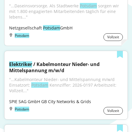
"...Daseinsvorsorge. Als Stadtwerke 
Potsdam
 sorgen wir 
mit 1.800 engagierten Mitarbeitenden täglich für eine 
lebens..."
Netzgesellschaft 
Potsdam
GmbH
Potsdam
Vollzeit
Elektriker
 / Kabelmonteur Nieder- und 
Mittelspannung m/w/d
"...Kabelmonteur Nieder- und Mittelspannung m/w/d 
Einsatzort: 
Potsdam
 Kennziffer: 2026-0197 Arbeitszeit: 
Vollzeit..."
SPIE SAG GmbH GB City Networks & Grids
Potsdam
Vollzeit