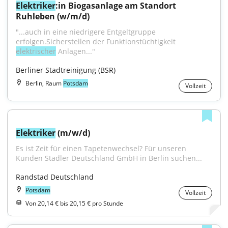
Elektriker
:in Biogasanlage am Standort 
Ruhleben (w/m/d)
"...auch in eine niedrigere Entgeltgruppe 
erfolgen.Sicherstellen der Funktionstüchtigkeit 
elektrischer
 Anlagen..."
Berliner Stadtreinigung (BSR)
Berlin, Raum
Potsdam
Vollzeit
Elektriker
 (m/w/d)
Es ist Zeit für einen Tapetenwechsel? Für unseren 
Kunden Stadler Deutschland GmbH in Berlin suchen...
Randstad Deutschland
Potsdam
Vollzeit
Von 20,14 € bis 20,15 € pro Stunde