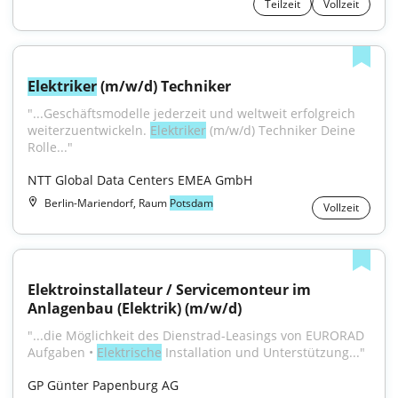
Teilzeit
Vollzeit
Elektriker
 (m/w/d) Techniker
"...Geschäftsmodelle jederzeit und weltweit erfolgreich 
weiterzuentwickeln. 
Elektriker
 (m/w/d) Techniker Deine 
Rolle..."
NTT Global Data Centers EMEA GmbH
Berlin-Mariendorf, Raum
Potsdam
Vollzeit
Elektroinstallateur / Servicemonteur im 
Anlagenbau (Elektrik) (m/w/d)
"...die Möglichkeit des Dienstrad-Leasings von EURORAD 
Aufgaben • 
Elektrische
 Installation und Unterstützung..."
GP Günter Papenburg AG