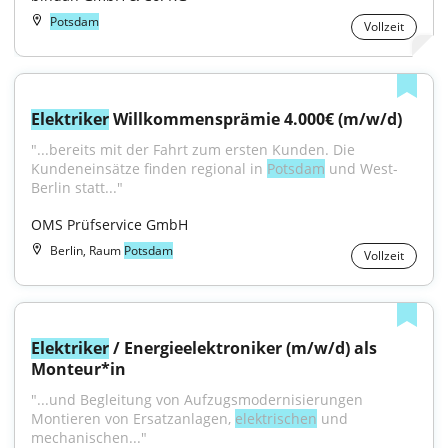
Potsdam
Vollzeit
Elektriker
 Willkommensprämie 4.000€ (m/w/d)
"...bereits mit der Fahrt zum ersten Kunden. Die 
Kundeneinsätze finden regional in 
Potsdam
 und West-
Berlin statt..."
OMS Prüfservice GmbH
Berlin, Raum
Potsdam
Vollzeit
Elektriker
 / Energieelektroniker (m/w/d) als 
Monteur*in
"...und Begleitung von Aufzugsmodernisierungen 
Montieren von Ersatzanlagen, 
elektrischen
 und 
mechanischen..."