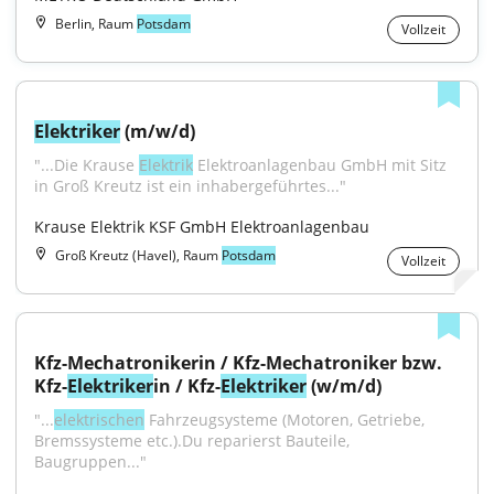
Berlin, Raum
Potsdam
Vollzeit
Elektriker
 (m/w/d)
"...Die Krause 
Elektrik
 Elektroanlagenbau GmbH mit Sitz 
in Groß Kreutz ist ein inhabergeführtes..."
Krause Elektrik KSF GmbH Elektroanlagenbau
Groß Kreutz (Havel), Raum
Potsdam
Vollzeit
Kfz-Mechatronikerin / Kfz-Mechatroniker bzw. 
Kfz-
Elektriker
in / Kfz-
Elektriker
 (w/m/d)
"...
elektrischen
 Fahrzeugsysteme (Motoren, Getriebe, 
Bremssysteme etc.).Du reparierst Bauteile, 
Baugruppen..."