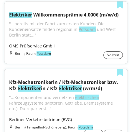
Elektriker
 Willkommensprämie 4.000€ (m/w/d)
"...bereits mit der Fahrt zum ersten Kunden. Die 
Kundeneinsätze finden regional in 
Potsdam
 und West-
Berlin statt..."
OMS Prüfservice GmbH
Berlin, Raum
Potsdam
Vollzeit
Kfz-Mechatronikerin / Kfz-Mechatroniker bzw. 
Kfz-
Elektriker
in / Kfz-
Elektriker
 (w/m/d)
"...Komponenten und vernetzten 
elektrischen
Fahrzeugsysteme (Motoren, Getriebe, Bremssysteme 
etc.). Du reparierst..."
Berliner Verkehrsbetriebe (BVG)
Berlin (Tempelhof-Schöneberg), Raum
Potsdam