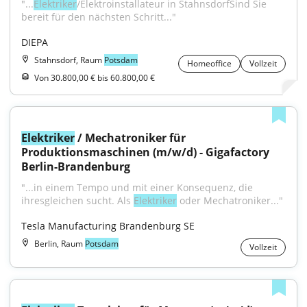
"...
Elektriker
/Elektroinstallateur in StahnsdorfSind Sie 
bereit für den nächsten Schritt..."
DIEPA
Stahnsdorf, Raum
Potsdam
Homeoffice
Vollzeit
Von 30.800,00 € bis 60.800,00 €
Elektriker
 / Mechatroniker für 
Produktionsmaschinen (m/w/d) - Gigafactory 
Berlin-Brandenburg
"...in einem Tempo und mit einer Konsequenz, die 
ihresgleichen sucht. Als 
Elektriker
 oder Mechatroniker..."
Tesla Manufacturing Brandenburg SE
Berlin, Raum
Potsdam
Vollzeit