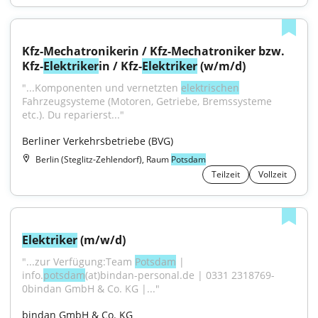
Kfz-Mechatronikerin / Kfz-Mechatroniker bzw. 
Kfz-
Elektriker
in / Kfz-
Elektriker
 (w/m/d)
"...Komponenten und vernetzten 
elektrischen
Fahrzeugsysteme (Motoren, Getriebe, Bremssysteme 
etc.). Du reparierst..."
Berliner Verkehrsbetriebe (BVG)
Berlin (Steglitz-Zehlendorf), Raum
Potsdam
Teilzeit
Vollzeit
Elektriker
 (m/w/d)
"...zur Verfügung:Team 
Potsdam
 | 
info.
potsdam
(at)bindan-personal.de | 0331 2318769-
0bindan GmbH & Co. KG |..."
bindan GmbH & Co. KG