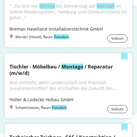
"...Du bist von 
Montag
 bis Donnerstag auf 
Montage
 im 
Gebiet Niedersachsen, Hamburg und Ostdeutschland Du 
gehst..."
Breman Havelland Installationstechnik GmbH
Werder (Havel), Raum
Potsdam
Vollzeit
Tischler - Möbelbau / 
Montage
 / Reparatur 
(m/w/d)
Was entsteht, wenn Leidenschaft und Präzision 
zusammentreffen? Wir erschaffen die Zukunft des...
Hüller & Lüdecke Hübau GmbH
Schwielowsee, Raum
Potsdam
Vollzeit