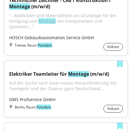
Technischer Zeichner - CAE / Konstruktion / 
Montage
 (m/w/d)
"...Maßbilder und Materiallisten als Grundlage für die 
Fertigung und 
Montage
 von Komponenten und 
Systemen..."
HOSCH Gebäudeautomation Service GmbH
Teltow, Raum
Potsdam
Vollzeit
Elektriker Teamleiter für 
Montage
 (m/w/d)
Auf der Suche nach einer neuen Herausforderung mit 
Teamgeist und der Chance, ganz Deutschland...
OMS Prüfservice GmbH
Berlin, Raum
Potsdam
Vollzeit