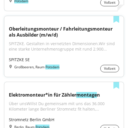
Potsdam
Vollzeit
Oberleitungsmonteur / Fahrleitungsmonteur 
als Ausbilder (m/w/d)
SPITZKE. Gestalten in vernetzten Dimensionen.Wir sind 
eine starke Unternehmensgruppe mit rund 2.900...
SPITZKE SE
Großbeeren, Raum
Potsdam
Vollzeit
Elektromonteur*in für Zähler
montage
n
Über unsWillst Du gemeinsam mit uns das 36.000 
Kilometer lange Berliner Stromnetz fit halten,...
Stromnetz Berlin GmbH
Berlin, Raum
Potsdam