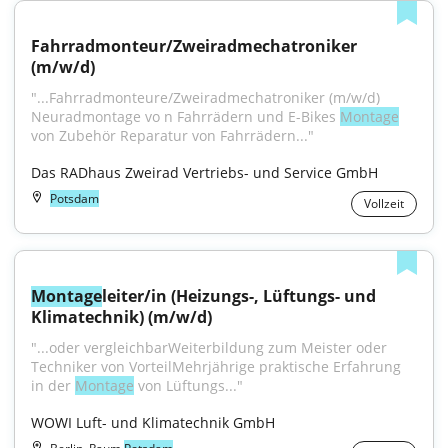
Fahrradmonteur/Zweiradmechatroniker 
(m/w/d)
"...Fahrradmonteure/Zweiradmechatroniker (m/w/d) 
Neuradmontage vo n Fahrrädern und E-Bikes 
Montage
von Zubehör Reparatur von Fahrrädern..."
Das RADhaus Zweirad Vertriebs- und Service GmbH
Potsdam
Vollzeit
Montage
leiter/in (Heizungs-, Lüftungs- und 
Klimatechnik) (m/w/d)
"...oder vergleichbarWeiterbildung zum Meister oder 
Techniker von VorteilMehrjährige praktische Erfahrung 
in der 
Montage
 von Lüftungs..."
WOWI Luft- und Klimatechnik GmbH