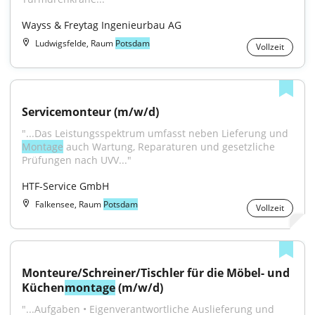
Wayss & Freytag Ingenieurbau AG
Ludwigsfelde, Raum
Potsdam
Vollzeit
Servicemonteur (m/w/d)
"...Das Leistungsspektrum umfasst neben Lieferung und 
Montage
 auch Wartung, Reparaturen und gesetzliche 
Prüfungen nach UVV..."
HTF-Service GmbH
Falkensee, Raum
Potsdam
Vollzeit
Monteure/Schreiner/Tischler für die Möbel- und 
Küchen
montage
 (m/w/d)
"...Aufgaben • Eigenverantwortliche Auslieferung und 