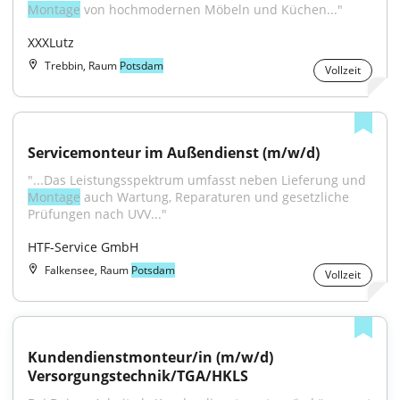
Montage
 von hochmodernen Möbeln und Küchen..."
XXXLutz
Trebbin, Raum
Potsdam
Vollzeit
Servicemonteur im Außendienst (m/w/d)
"...Das Leistungsspektrum umfasst neben Lieferung und 
Montage
 auch Wartung, Reparaturen und gesetzliche 
Prüfungen nach UVV..."
HTF-Service GmbH
Falkensee, Raum
Potsdam
Vollzeit
Kundendienstmonteur/in (m/w/d) 
Versorgungstechnik/TGA/HKLS