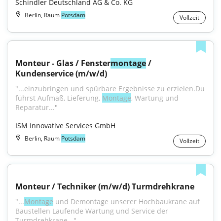
Schindler Deutschland AG & Co. KG
Berlin, Raum
Potsdam
Vollzeit
Monteur - Glas / Fenster
montage
 / 
Kundenservice (m/w/d)
"...einzubringen und spürbare Ergebnisse zu erzielen.Du 
führst Aufmaß, Lieferung, 
Montage
, Wartung und 
Reparatur..."
ISM Innovative Services GmbH
Berlin, Raum
Potsdam
Vollzeit
Monteur / Techniker (m/w/d) Turmdrehkrane
"...
Montage
 und Demontage unserer Hochbaukrane auf 
Baustellen Laufende Wartung und Service der 
Turmdrehkrane..."