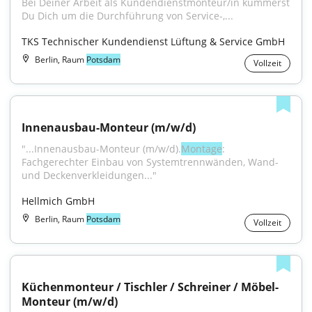
Bei Deiner Arbeit als Kundendienstmonteur/in kümmerst 
Du Dich um die Durchführung von Service-,...
TKS Technischer Kundendienst Lüftung & Service GmbH
Berlin, Raum
Potsdam
Vollzeit
Innenausbau-Monteur (m/w/d)
"...Innenausbau-Monteur (m/w/d).
Montage
: 
Fachgerechter Einbau von Systemtrennwänden, Wand- 
und Deckenverkleidungen..."
Hellmich GmbH
Berlin, Raum
Potsdam
Vollzeit
Küchenmonteur / Tischler / Schreiner / Möbel-
Monteur (m/w/d)