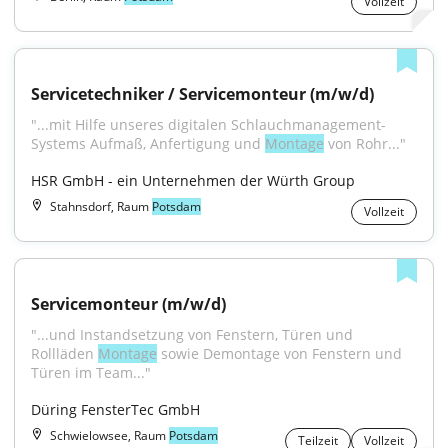
Vollzeit
Servicetechniker / Servicemonteur (m/w/d)
"...mit Hilfe unseres digitalen Schlauchmanagement-
Systems Aufmaß, Anfertigung und 
Montage
 von Rohr..."
HSR GmbH - ein Unternehmen der Würth Group
Stahnsdorf, Raum
Potsdam
Vollzeit
Servicemonteur (m/w/d)
"...und Instandsetzung von Fenstern, Türen und 
Rollläden 
Montage
 sowie Demontage von Fenstern und 
Türen im Team..."
Düring FensterTec GmbH
Schwielowsee, Raum
Potsdam
Teilzeit
Vollzeit