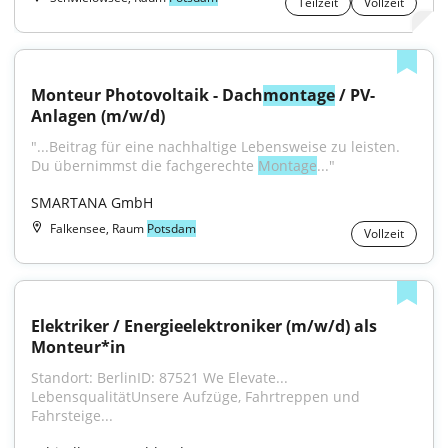
Teilzeit
Vollzeit
Monteur Photovoltaik - Dach
montage
 / PV-
Anlagen (m/w/d)
"...Beitrag für eine nachhaltige Lebensweise zu leisten. 
Du übernimmst die fachgerechte 
Montage
..."
SMARTANA GmbH
Falkensee, Raum
Potsdam
Vollzeit
Elektriker / Energieelektroniker (m/w/d) als 
Monteur*in
Standort: BerlinID: 87521 We Elevate... 
LebensqualitätUnsere Aufzüge, Fahrtreppen und 
Fahrsteige...