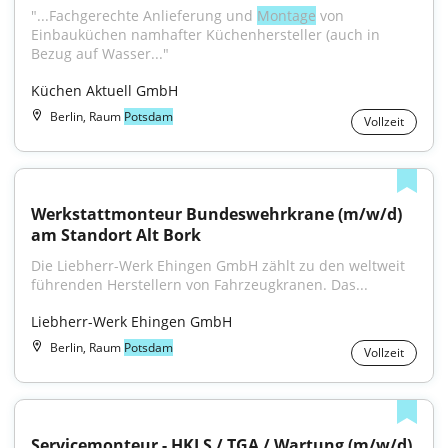
"...Fachgerechte Anlieferung und 
Montage
 von 
Einbauküchen namhafter Küchenhersteller (auch in 
Bezug auf Wasser..."
Küchen Aktuell GmbH
Berlin, Raum
Potsdam
Vollzeit
Werkstattmonteur Bundeswehrkrane (m/w/d) 
am Standort Alt Bork
Die Liebherr-Werk Ehingen GmbH zählt zu den weltweit 
führenden Herstellern von Fahrzeugkranen. Das...
Liebherr-Werk Ehingen GmbH
Berlin, Raum
Potsdam
Vollzeit
Servicemonteur - HKLS / TGA / Wartung (m/w/d)