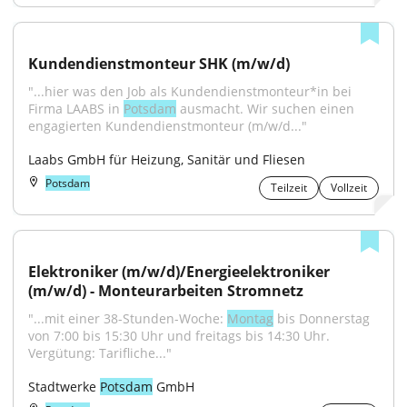
Kundendienstmonteur SHK (m/w/d)
"...hier was den Job als Kundendienstmonteur*in bei 
Firma LAABS in 
Potsdam
 ausmacht. Wir suchen einen 
engagierten Kundendienstmonteur (m/w/d..."
Laabs GmbH für Heizung, Sanitär und Fliesen
Potsdam
Teilzeit
Vollzeit
Elektroniker (m/w/d)/Energieelektroniker 
(m/w/d) - Monteurarbeiten Stromnetz
"...mit einer 38-Stunden-Woche: 
Montag
 bis Donnerstag 
von 7:00 bis 15:30 Uhr und freitags bis 14:30 Uhr. 
Vergütung: Tarifliche..."
Stadtwerke 
Potsdam
 GmbH