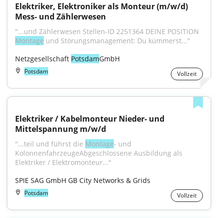
Elektriker, Elektroniker als Monteur (m/w/d) 
Mess- und Zählerwesen
"...und Zählerwesen Stellen-ID 2251364 DEINE POSITION 
Montage
 und Störungsmanagement: Du kümmerst..."
Netzgesellschaft 
Potsdam
GmbH
Potsdam
Vollzeit
Elektriker / Kabelmonteur Nieder- und 
Mittelspannung m/w/d
"...teil und führst die 
Montage
- und 
KolonnenfahrzeugeAbgeschlossene Ausbildung als 
Elektriker / Elektromonteur..."
SPIE SAG GmbH GB City Networks & Grids
Potsdam
Vollzeit