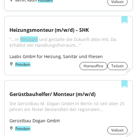
Berlin, Raum
Potsdam
Vollzeit
Heizungsmonteur (m/w/d) – SHK
"...in 
Potsdam
 und gestalte die Zukunft aktiv mit. Du 
erhältst viel Handlungsfreiraum..."
Laabs GmbH für Heizung, Sanitär und Fliesen
Potsdam
Homeoffice
Teilzeit
Gerüstbauhelfer/ Monteur (m/w/d)
Die Gerüstbau M. Dogan GmbH in Berlin ist seit über 25 
Jahren ein fester Bestandteil der regionalen...
Gerüstbau Dogan GmbH
Potsdam
Vollzeit