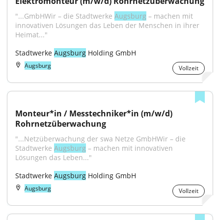
Elektromonteur (m/w/d) Rohrnetzüberwachung
"...GmbHWir – die Stadtwerke 
Augsburg
 – machen mit 
innovativen Lösungen das Leben der Menschen in ihrer 
Heimat..."
Stadtwerke 
Augsburg
 Holding GmbH
Augsburg
Vollzeit
Monteur*in / Messtechniker*in (m/w/d) 
Rohrnetzüberwachung
"...Netzüberwachung der swa Netze GmbHWir – die 
Stadtwerke 
Augsburg
 – machen mit innovativen 
Lösungen das Leben..."
Stadtwerke 
Augsburg
 Holding GmbH
Augsburg
Vollzeit