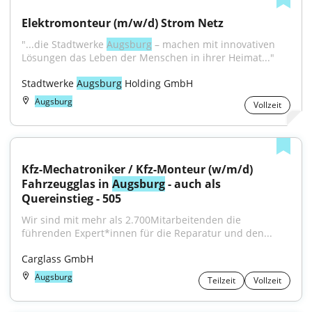
Elektromonteur (m/w/d) Strom Netz
"...die Stadtwerke 
Augsburg
 – machen mit innovativen 
Lösungen das Leben der Menschen in ihrer Heimat..."
Stadtwerke 
Augsburg
 Holding GmbH
Augsburg
Vollzeit
Kfz-Mechatroniker / Kfz-Monteur (w/m/d) 
Fahrzeugglas in 
Augsburg
 - auch als 
Quereinstieg - 505
Wir sind mit mehr als 2.700Mitarbeitenden die 
führenden Expert*innen für die Reparatur und den...
Carglass GmbH
Augsburg
Teilzeit
Vollzeit