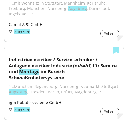
"...mit Wohnsitz in Stuttgart, Mannheim, Karlsruhe, 
Freiburg, München, Nürnberg, 
Augsburg
, Darmstadt, 
Ingolstadt..."
Camfil APC GmbH
Augsburg
Vollzeit
Industrieelektriker / Servicetechniker / 
Anlagenelektriker Industrie (m/w/d) für Service 
und 
Montage
 im Bereich 
Schweißrobotersysteme
Augsburg
, Dresden, Berlin, Erfurt, Magdeburg..."
igm Robotersysteme GmbH
Augsburg
Vollzeit