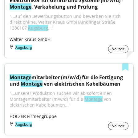
Elektroniker für Geräte und Systeme (m/w/d) - 
Montage
, Verkabelung und Prüfung
"...auf den Bewerbungsbutton und bewerben Sie sich 
direkt online. Walter Kraus GmbHAindlinger Straße 
1386167 
Augsburg
..."
Walter Kraus GmbH
Augsburg
Vollzeit
Montage
mitarbeiter (m/w/d) für die Fertigung 
und 
Montage
 von elektrischen Kabelbäumen
"...unserer Produktion suchen wir ab sofort einen 
Montagemitarbeiter (m/w/d) für die 
Montage
 von 
elektrischen Kabelbäumen..."
HOLZER Firmengruppe
Augsburg
Vollzeit