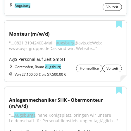
Augsburg
Vollzeit
Monteur (m/w/d)
"...0821 3194240E-Mail: 
augsburg
@avjs.deWeb: 
www.avjs-gruppe.deDas sind wir: Website..."
AvJS Personal auf Zeit GmbH
Gersthofen, Raum
Augsburg
Homeoffice
Vollzeit
Von 27.100,00 € bis 57.500,00 €
Anlagenmechaniker SHK - Obermonteur 
(m/w/d)
"...
Augsburgs
, nähe Königsplatz, bringen wir unsere 
Leidenschaft für Personaldienstleistungen tagtäglich..."