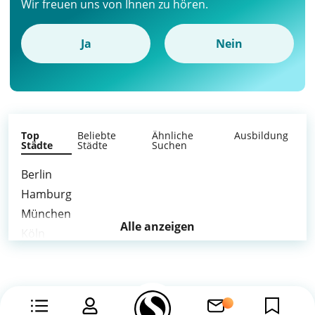
Wir freuen uns von Ihnen zu hören.
Ja
Nein
Top
Beliebte
Ähnliche
Ausbildung
Städte
Städte
Suchen
Berlin
Hamburg
München
Alle anzeigen
Köln
Frankfurt am Main
Stuttgart
Düsseldorf
Leipzig