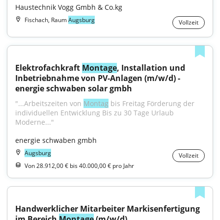
Haustechnik Vogg Gmbh & Co.kg
Fischach, Raum
Augsburg
Vollzeit
Elektrofachkraft 
Montage
, Installation und 
Inbetriebnahme von PV-Anlagen (m/w/d) - 
energie schwaben solar gmbh
"...Arbeitszeiten von 
Montag
 bis Freitag Förderung der 
individuellen Entwicklung Bis zu 30 Tage Urlaub 
Moderne..."
energie schwaben gmbh
Augsburg
Vollzeit
Von 28.912,00 € bis 40.000,00 € pro Jahr
Handwerklicher Mitarbeiter Markisenfertigung 
im Bereich 
Montage
 (m/w/d)