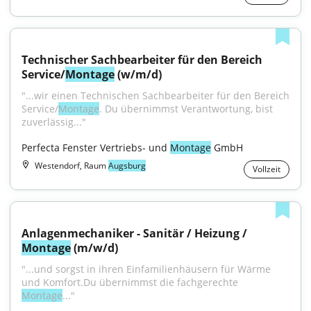
Technischer Sachbearbeiter für den Bereich 
Service/
Montage
 (w/m/d)
"...wir einen Technischen Sachbearbeiter für den Bereich 
Service/
Montage
. Du übernimmst Verantwortung, bist 
zuverlässig..."
Perfecta Fenster Vertriebs- und 
Montage
 GmbH
Westendorf, Raum
Augsburg
Vollzeit
Anlagenmechaniker - Sanitär / Heizung / 
Montage
 (m/w/d)
"...und sorgst in ihren Einfamilienhäusern für Wärme 
und Komfort.Du übernimmst die fachgerechte 
Montage
..."