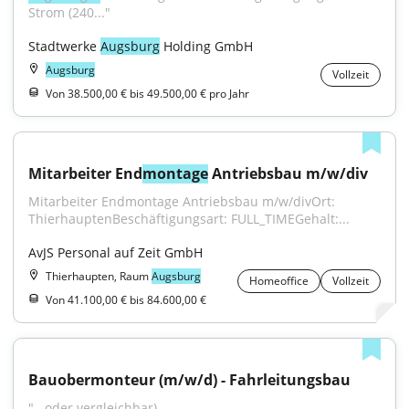
Strom (240..."
Stadtwerke 
Augsburg
 Holding GmbH
Augsburg
Vollzeit
Von 38.500,00 € bis 49.500,00 € pro Jahr
Mitarbeiter End
montage
 Antriebsbau m/w/div
Mitarbeiter Endmontage Antriebsbau m/w/divOrt: 
ThierhauptenBeschäftigungsart: FULL_TIMEGehalt:...
AvJS Personal auf Zeit GmbH
Thierhaupten, Raum
Augsburg
Homeoffice
Vollzeit
Von 41.100,00 € bis 84.600,00 €
Bauobermonteur (m/w/d) - Fahrleitungsbau
"...oder vergleichbar)