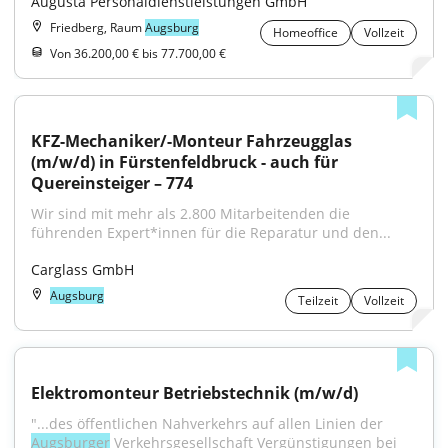
Augusta Personaldienstleistungen GmbH
Friedberg, Raum
Augsburg
Homeoffice
Vollzeit
Von 36.200,00 € bis 77.700,00 €
KFZ-Mechaniker/-Monteur Fahrzeugglas 
(m/w/d) in Fürstenfeldbruck - auch für 
Quereinsteiger – 774
Wir sind mit mehr als 2.800 Mitarbeitenden die 
führenden Expert*innen für die Reparatur und den...
Carglass GmbH
Augsburg
Teilzeit
Vollzeit
Elektromonteur Betriebstechnik (m/w/d)
"...des öffentlichen Nahverkehrs auf allen Linien der 
Augsburger
 Verkehrsgesellschaft Vergünstigungen bei 