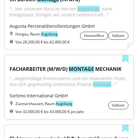
"...Von unserem Büro im Herzen 
Augsburgs
, nähe 
Königsplatz, bringen wir unsere Leidenschaft..."
Augusta Personaldienstleistungen GmbH
Horgau, Raum
Augsburg
Homeoffice
Vollzeit
Von 28.200,00 € bis 62.400,00 €
FACHARBEITER (M/W/D) 
MONTAGE
 MECHANIK
"...Regelmäßige Firmen­events und ein motiviertes Team, 
das sich gegen­seitig unterstützt Präzise 
Montage
..."
Sortimo International GmbH
Zusmarshausen, Raum
Augsburg
Vollzeit
Von 32.000,00 € bis 43.000,00 € pro Jahr