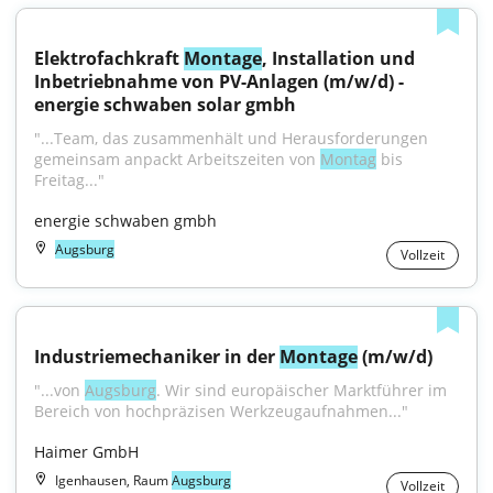
Elektrofachkraft 
Montage
, Installation und 
Inbetriebnahme von PV-Anlagen (m/w/d) - 
energie schwaben solar gmbh
"...Team, das zusammenhält und Herausforderungen 
gemeinsam anpackt Arbeitszeiten von 
Montag
 bis 
Freitag..."
energie schwaben gmbh
Augsburg
Vollzeit
Industriemechaniker in der 
Montage
 (m/w/d)
"...von 
Augsburg
. Wir sind europäischer Marktführer im 
Bereich von hochpräzisen Werkzeugaufnahmen..."
Haimer GmbH
Igenhausen, Raum
Augsburg
Vollzeit