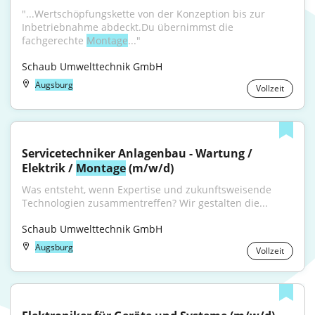
"...Wertschöpfungskette von der Konzeption bis zur 
Inbetriebnahme abdeckt.Du übernimmst die 
fachgerechte 
Montage
..."
Schaub Umwelttechnik GmbH
Augsburg
Vollzeit
Servicetechniker Anlagenbau - Wartung / 
Elektrik / 
Montage
 (m/w/d)
Was entsteht, wenn Expertise und zukunftsweisende 
Technologien zusammentreffen? Wir gestalten die...
Schaub Umwelttechnik GmbH
Augsburg
Vollzeit