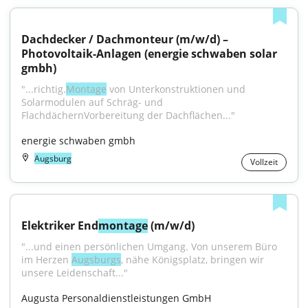
Dachdecker / Dachmonteur (m/w/d) – 
Photovoltaik-Anlagen (energie schwaben solar 
gmbh)
"...richtig.
Montage
 von Unterkonstruktionen und 
Solarmodulen auf Schräg- und 
FlachdächernVorbereitung der Dachflächen..."
energie schwaben gmbh
Augsburg
Vollzeit
Elektriker End
montage
 (m/w/d)
"...und einen persönlichen Umgang. Von unserem Büro 
im Herzen 
Augsburgs
, nähe Königsplatz, bringen wir 
unsere Leidenschaft..."
Augusta Personaldienstleistungen GmbH