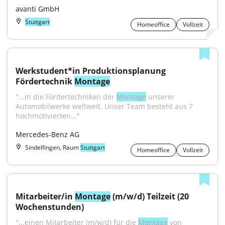
avanti GmbH
Stuttgart
Homeoffice
Vollzeit
Werkstudent*in Produktionsplanung 
Fördertechnik 
Montage
"...in die Fördertechniken der 
Montage
 unserer 
Automobilwerke weltweit. Unser Team besteht aus 7 
hochmotivierten..."
Mercedes-Benz AG
Sindelfingen, Raum
Stuttgart
Homeoffice
Vollzeit
Mitarbeiter/in 
Montage
 (m/w/d) Teilzeit (20 
Wochenstunden)
"...einen Mitarbeiter (m/w/d) für die 
Montage
 von 