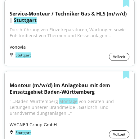
Service-Monteur / Techniker Gas & HLS (m/w/d) 
| 
Stuttgart
Durchführung von Einzelreparaturen, Wartungen sowie 
Entstördienst von Thermen und Kesselanlagen...
Vonovia
Stuttgart
Vollzeit
Monteur (m/w/d) im Anlagebau mit dem 
Einsatzgebiet Baden-Württemberg
"...Baden-Württemberg 
Montage
 von Geräten und 
Leitungen unserer Brandmelde-, Gaslösch- und 
Brandvermeidungsanlagen..."
WAGNER Group GmbH
Stuttgart
Vollzeit