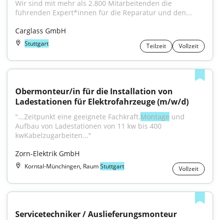
Wir sind mit mehr als 2.800 Mitarbeitenden die 
führenden Expert*innen für die Reparatur und den...
Carglass GmbH
Stuttgart
Teilzeit
Vollzeit
Obermonteur/in für die Installation von 
Ladestationen für Elektrofahrzeuge (m/w/d)
"...Zeitpunkt eine geeignete Fachkraft.
Montage
 und 
Aufbau von Ladestationen von 11 kw bis 400 
kwKabelzugarbeiten..."
Zorn-Elektrik GmbH
Korntal-Münchingen, Raum
Stuttgart
Vollzeit
Servicetechniker / Auslieferungsmonteur 