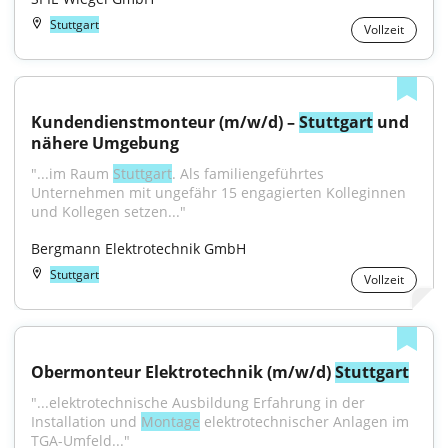
Stuttgart
Vollzeit
Kundendienstmonteur (m/w/d) – 
Stuttgart
 und 
nähere Umgebung
"...im Raum 
Stuttgart
. Als familiengeführtes 
Unternehmen mit ungefähr 15 engagierten Kolleginnen 
und Kollegen setzen..."
Bergmann Elektrotechnik GmbH
Stuttgart
Vollzeit
Obermonteur Elektrotechnik (m/w/d) 
Stuttgart
"...elektrotechnische Ausbildung Erfahrung in der 
Installation und 
Montage
 elektrotechnischer Anlagen im 
TGA-Umfeld..."