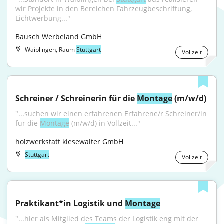
wir Projekte in den Bereichen Fahrzeugbeschriftung, 
Lichtwerbung..."
Bausch Werbeland GmbH
Waiblingen, Raum
Stuttgart
Vollzeit
Schreiner / Schreinerin für die 
Montage
 (m/w/d)
"...suchen wir einen erfahrenen Erfahrene/r Schreiner/in 
für die 
Montage
 (m/w/d) in Vollzeit..."
holzwerkstatt kiesewalter GmbH
Stuttgart
Vollzeit
Praktikant*in Logistik und 
Montage
"...hier als Mitglied des Teams der Logistik eng mit der 