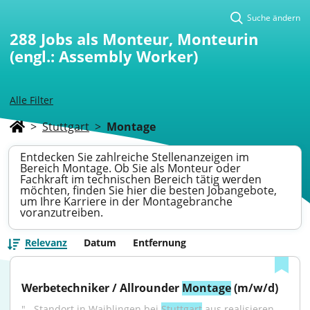
Suche ändern
288
Jobs als Monteur, Monteurin
(engl.: Assembly Worker)
Alle Filter
>
Stuttgart
>
Montage
Entdecken Sie zahlreiche Stellenanzeigen im
Bereich Montage. Ob Sie als Monteur oder
Fachkraft im technischen Bereich tätig werden
möchten, finden Sie hier die besten Jobangebote,
um Ihre Karriere in der Montagebranche
voranzutreiben.
Relevanz
Datum
Entfernung
Werbetechniker / Allrounder 
Montage
 (m/w/d)
"...Standort in Waiblingen bei 
Stuttgart
 aus realisieren 