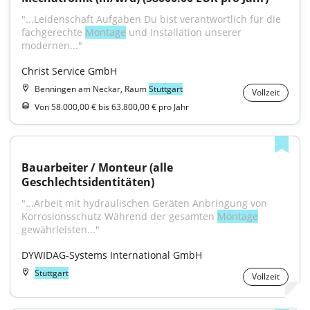
"...Leidenschaft Aufgaben Du bist verantwortlich für die 
fachgerechte 
Montage
 und Installation unserer 
modernen..."
Christ Service GmbH
Benningen am Neckar, Raum
Stuttgart
Vollzeit
Von 58.000,00 € bis 63.800,00 € pro Jahr
Bauarbeiter / Monteur (alle 
Geschlechtsidentitäten)
"...Arbeit mit hydraulischen Geräten Anbringung von 
Korrosionsschutz Während der gesamten 
Montage
gewährleisten..."
DYWIDAG-Systems International GmbH
Stuttgart
Vollzeit