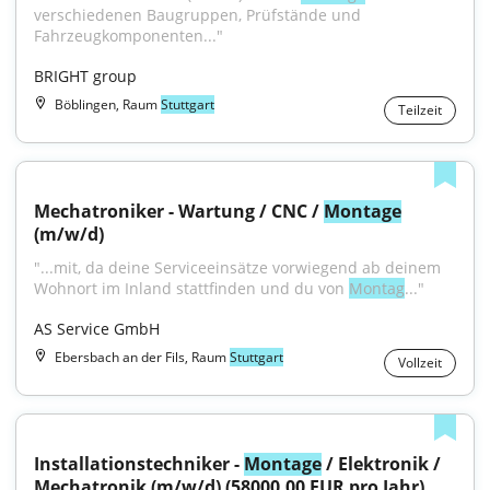
verschiedenen Baugruppen, Prüfstände und 
Fahrzeugkomponenten..."
BRIGHT group
Böblingen, Raum
Stuttgart
Teilzeit
Mechatroniker - Wartung / CNC / 
Montage
(m/w/d)
"...mit, da deine Serviceeinsätze vorwiegend ab deinem 
Wohnort im Inland stattfinden und du von 
Montag
..."
AS Service GmbH
Ebersbach an der Fils, Raum
Stuttgart
Vollzeit
Installationstechniker - 
Montage
 / Elektronik / 
Mechatronik (m/w/d) (58000.00 EUR pro Jahr)