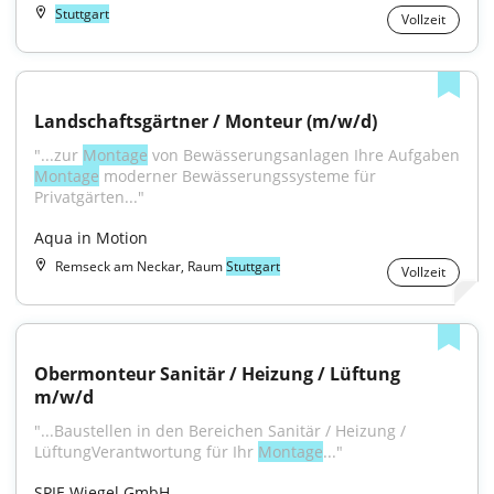
Stuttgart
Vollzeit
Landschaftsgärtner / Monteur (m/w/d)
"...zur 
Montage
Montage
 moderner Bewässerungssysteme für 
Privatgärten..."
Aqua in Motion
Remseck am Neckar, Raum
Stuttgart
Vollzeit
Obermonteur Sanitär / Heizung / Lüftung 
m/w/d
"...Baustellen in den Bereichen Sanitär / Heizung / 
LüftungVerantwortung für Ihr 
Montage
..."
SPIE Wiegel GmbH