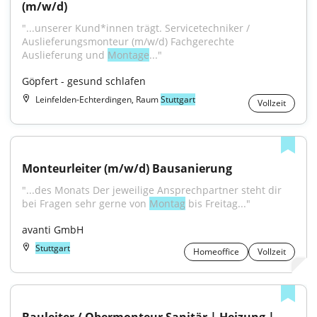
(m/w/d)
"...unserer Kund*innen trägt. Servicetechniker / 
Auslieferungsmonteur (m/w/d) Fachgerechte 
Auslieferung und 
Montage
..."
Göpfert - gesund schlafen
Leinfelden-Echterdingen, Raum
Stuttgart
Vollzeit
Monteurleiter (m/w/d) Bausanierung
"...des Monats Der jeweilige Ansprechpartner steht dir 
bei Fragen sehr gerne von 
Montag
 bis Freitag..."
avanti GmbH
Stuttgart
Homeoffice
Vollzeit