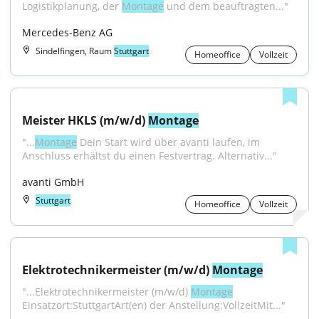
Logistikplanung, der 
Montage
 und dem beauftragten..."
Mercedes-Benz AG
Sindelfingen, Raum
Stuttgart
Homeoffice
Vollzeit
Meister HKLS (m/w/d) 
Montage
"...
Montage
 Dein Start wird über avanti laufen, im 
Anschluss erhältst du einen Festvertrag. Alternativ..."
avanti GmbH
Stuttgart
Homeoffice
Vollzeit
Elektrotechnikermeister (m/w/d) 
Montage
"...Elektrotechnikermeister (m/w/d) 
Montage
Einsatzort:StuttgartArt(en) der Anstellung:VollzeitMit..."