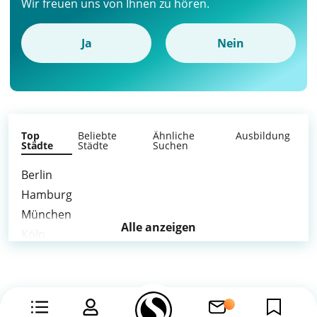
Wir freuen uns von Ihnen zu hören.
Ja
Nein
Top
Beliebte
Ähnliche
Ausbildung
Städte
Städte
Suchen
Berlin
Hamburg
München
Alle anzeigen
Köln
Frankfurt am Main
Düsseldorf
Leipzig
Dortmund