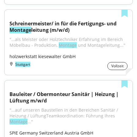
Schreinermeister/ in für die Fertigungs- und 
Montage
leitung (m/w/d)
"...als Meister oder Holztechniker Erfahrung im Bereich 
Möbelbau - Produktion, 
Montage
 und Montageleitung..."
holzwerkstatt kiesewalter GmbH
Stuttgart
Vollzeit
Bauleiter / Obermonteur Sanitär | Heizung | 
Lüftung m/w/d
"...auf unseren Baustellen in den Bereichen Sanitär / 
Heizung / LüftungTeamkoordination: Führung Ihres 
Montage
..."
SPIE Germany Switzerland Austria GmbH