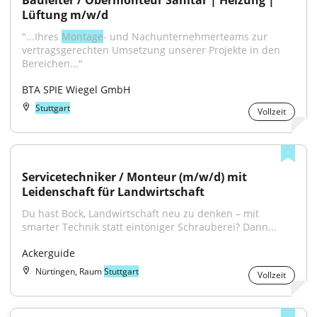
Bauleiter / Obermonteur Sanitär | Heizung | 
Lüftung m/w/d
"...Ihres 
Montage
- und Nachunternehmerteams zur 
vertragsgerechten Umsetzung unserer Projekte in den 
Bereichen..."
BTA SPIE Wiegel GmbH
Stuttgart
Vollzeit
Servicetechniker / Monteur (m/w/d) mit 
Leidenschaft für Landwirtschaft
Du hast Bock, Landwirtschaft neu zu denken – mit 
smarter Technik statt eintöniger Schrauberei? Dann...
Ackerguide
Nürtingen, Raum
Stuttgart
Vollzeit