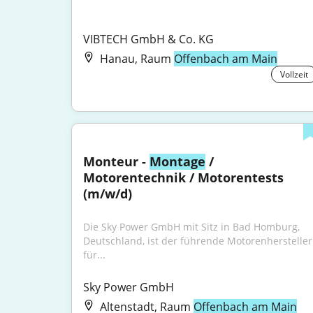
VIBTECH GmbH & Co. KG
Hanau, Raum
Offenbach am Main
Vollzeit
Monteur - 
Montage
 / 
Motorentechnik / Motorentests 
(m/w/d)
Die Sky Power GmbH mit Sitz in Bad Homburg, 
Deutschland, ist der führende Motorenhersteller 
für...
Sky Power GmbH
Altenstadt, Raum
Offenbach am Main