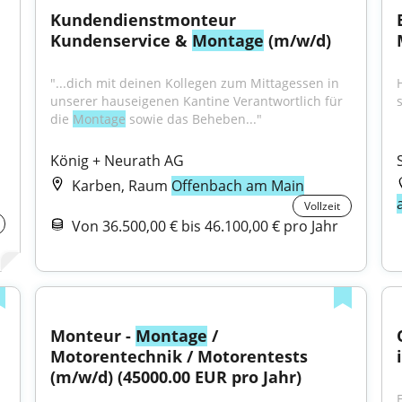
Kundendienstmonteur 
Kundenservice & 
Montage
 (m/w/d)
"...dich mit deinen Kollegen zum Mittagessen in 
unserer hauseigenen Kantine Verantwortlich für 
die 
Montage
 sowie das Beheben..."
König + Neurath AG
Karben, Raum
Offenbach am Main
Vollzeit
Von 36.500,00 € bis 46.100,00 € pro Jahr
Monteur - 
Montage
 / 
Motorentechnik / Motorentests 
(m/w/d) (45000.00 EUR pro Jahr)