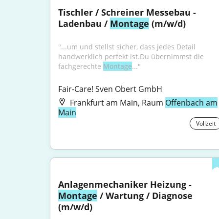
Tischler / Schreiner Messebau - 
Ladenbau / 
Montage
 (m/w/d)
"...um und stellst sicher, dass jedes Detail 
handwerklich perfekt ist.Du übernimmst die 
fachgerechte 
Montage
..."
Fair-Care! Sven Obert GmbH
Frankfurt am Main, Raum
Offenbach am
Main
Vollzeit
Anlagenmechaniker Heizung - 
Montage
 / Wartung / Diagnose 
(m/w/d)