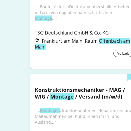
"...Bauteile durchDu dokumentierst alle Arbeiten 
in Form von digitalen oder schriftlichen 
Montage
..."
TSG Deutschland GmbH & Co. KG
Frankfurt am Main, Raum
Offenbach am
Main
Vollzeit
Konstruktionsmechaniker - MAG / 
WIG / 
Montage
 / Versand (m/w/d)
"...
Montagen
, Inbetriebnahmen, Reparaturen und
Maßaufnahmen bei Kund:innen im In- und 
Ausland..."