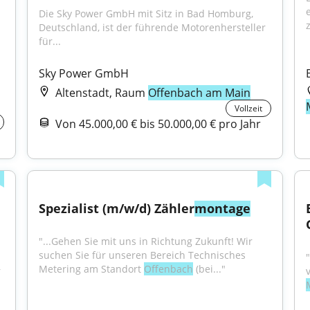
Die Sky Power GmbH mit Sitz in Bad Homburg, 
Deutschland, ist der führende Motorenhersteller 
für...
Sky Power GmbH
Altenstadt, Raum
Offenbach am Main
Vollzeit
Von 45.000,00 € bis 50.000,00 € pro Jahr
Spezialist (m/w/d) Zähler
montage
"...Gehen Sie mit uns in Richtung Zukunft! Wir 
suchen Sie für unseren Bereich Technisches 
Metering am Standort 
Offenbach
 (bei..."
 