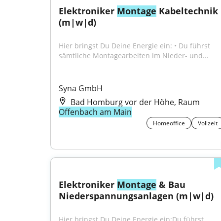
Elektroniker 
Montage
 Kabeltechnik 
(m|w|d)
Hier bringst Du Deine Energie ein: • Du führst 
sämtliche Montagearbeiten im Nieder- und...
Syna GmbH
Bad Homburg vor der Höhe, Raum
Offenbach am Main
Homeoffice
Vollzeit
Elektroniker 
Montage
 & Bau 
Niederspannungsanlagen (m|w|d)
Hier bringst Du Deine Energie ein:Du führst 