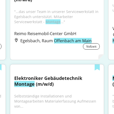
"...das unser Team in unserer Servicewerkstatt in 
Egelsbach unterstützt. Mitarbeiter 
Servicewerkstatt - 
Montage
..."
Reimo Reisemobil-Center GmbH
Egelsbach, Raum
Offenbach am Main
Vollzeit
Elektroniker Gebäudetechnik 
Montage
 (m/w/d)
(
 
Selbstständige Installationen und 
"
Montagearbeiten Materialerfassung Aufmessen 
von...