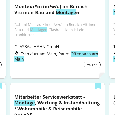
Monteur*in (m/w/d) im Bereich 
Vitrinen-Bau und 
Montage
n
"...html Monteur*in (m/w/d) im Bereich Vitrinen-
Bau und 
Montagen
 Glasbau Hahn ist ein 
Frankfurter..."
GLASBAU HAHN GmbH
Frankfurt am Main, Raum
Offenbach am
Main
Vollzeit
Mitarbeiter Servicewerkstatt - 
Montage
, Wartung & Instandhaltung 
/ Wohnmobile & Reisemobile 
(m/w/d)