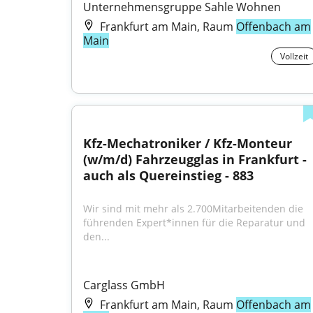
Unternehmensgruppe Sahle Wohnen
Frankfurt am Main, Raum
Offenbach am
Main
Vollzeit
Kfz-Mechatroniker / Kfz-Monteur 
(w/m/d) Fahrzeugglas in Frankfurt - 
auch als Quereinstieg - 883
Wir sind mit mehr als 2.700Mitarbeitenden die 
führenden Expert*innen für die Reparatur und 
den...
Carglass GmbH
Frankfurt am Main, Raum
Offenbach am