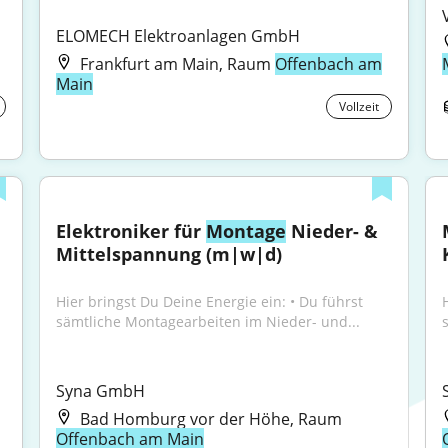
ELOMECH Elektroanlagen GmbH
Frankfurt am Main, Raum
Offenbach am
Main
Vollzeit
Elektroniker für 
Montage
 Nieder- & 
Mittelspannung (m|w|d)
Hier bringst Du Deine Energie ein: • Du führst 
sämtliche Montagearbeiten im Nieder- und...
Syna GmbH
Bad Homburg vor der Höhe, Raum
Offenbach am Main