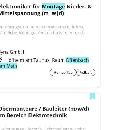
Elektroniker für 
Montage
 Nieder- & 
Mittelspannung (m|w|d)
Hier bringst Du Deine Energie ein:Du führst 
sämtliche Montagearbeiten im Nieder- und...
Syna GmbH
Hofheim am Taunus, Raum
Offenbach
am Main
Homeoffice
Vollzeit
Obermonteure / Bauleiter (m/w/d) 
im Bereich Elektrotechnik
EinleitungDie Elomech Elektroanlagen GmbH 