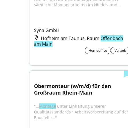
sämtliche Montagearbeiten im Nieder- und...
Syna GmbH
Hofheim am Taunus, Raum
Offenbach
am Main
Homeoffice
Vollzeit
Obermonteur (w/m/d) für den 
Großraum Rhein-Main
"...
Montage
 unter Einhaltung unserer 
Qualitätsstandards • Arbeitsvorbereitung auf der
Baustelle..."