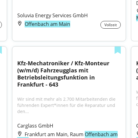
Soluvia Energy Services GmbH
Offenbach am Main
Vollzeit
Kfz-Mechatroniker / Kfz-Monteur 
(w/m/d) Fahrzeugglas mit 
Betriebsleitungsfunktion in 
Frankfurt - 643
Wir sind mit mehr als 2.700 Mitarbeitenden die 
d
führenden Expert*innen für die Reparatur und 
den...
Carglass GmbH
Frankfurt am Main, Raum
Offenbach am