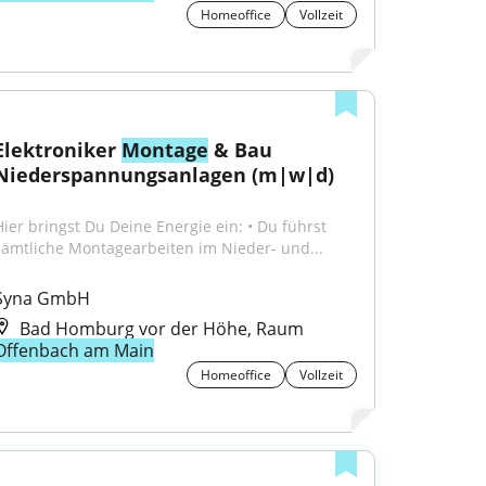
Homeoffice
Vollzeit
Elektroniker 
Montage
 & Bau 
Niederspannungsanlagen (m|w|d)
Hier bringst Du Deine Energie ein: • Du führst 
sämtliche Montagearbeiten im Nieder- und...
Syna GmbH
Bad Homburg vor der Höhe, Raum
Offenbach am Main
Homeoffice
Vollzeit