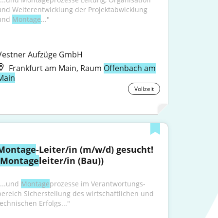
und Weiterentwicklung der Projekt­abwicklung 
und 
Montage
..."
Vestner Aufzüge GmbH
Frankfurt am Main, Raum
Offenbach am
Main
Vollzeit
Montage
-Leiter/in (m/w/d) gesucht! 
Montage
leiter/in (Bau))
...und 
Montage
­prozesse im Verant­wortungs­
bereich Sicherstellung des wirtschaftlichen und 
technischen Erfolgs..."