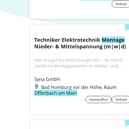
Vollzeit
Techniker Elektrotechnik 
Montage
Nieder- & Mittelspannung (m|w|d)
Hier bringst Du Deine Energie ein: • Du führst 
sämtliche Montagearbeiten im Nieder- und...
Syna GmbH
Bad Homburg vor der Höhe, Raum
Offenbach am Main
Homeoffice
Vollzeit