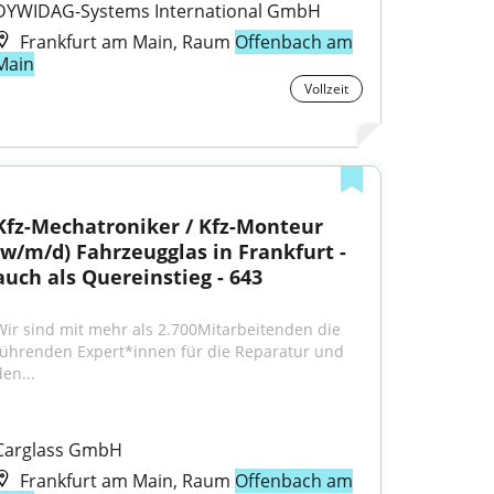
DYWIDAG-Systems International GmbH
Frankfurt am Main, Raum
Offenbach am
Main
Vollzeit
Kfz-Mechatroniker / Kfz-Monteur 
(w/m/d) Fahrzeugglas in Frankfurt - 
auch als Quereinstieg - 643
Wir sind mit mehr als 2.700Mitarbeitenden die 
führenden Expert*innen für die Reparatur und 
en...
Carglass GmbH
Frankfurt am Main, Raum
Offenbach am