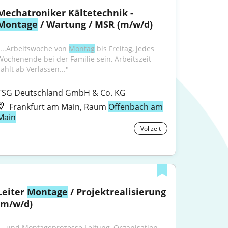
Mechatroniker Kältetechnik - 
Montage
 / Wartung / MSR (m/w/d)
"...Arbeitswoche von 
Montag
 bis Freitag, jedes 
Wochenende bei der Familie sein, Arbeitszeit 
zählt ab Verlassen..."
TSG Deutschland GmbH & Co. KG
Frankfurt am Main, Raum
Offenbach am
Main
Vollzeit
Leiter 
Montage
 / Projektrealisierung 
(m/w/d)
"...und Montageprozesse Leitung, Organisation 