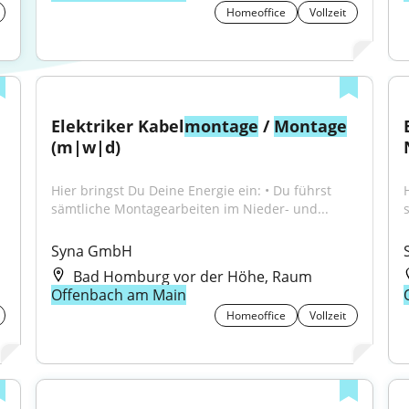
Homeoffice
Vollzeit
Elektriker Kabel
montage
 / 
Montage
(m|w|d)
Hier bringst Du Deine Energie ein: • Du führst 
sämtliche Montagearbeiten im Nieder- und...
Syna GmbH
Bad Homburg vor der Höhe, Raum
Offenbach am Main
Homeoffice
Vollzeit