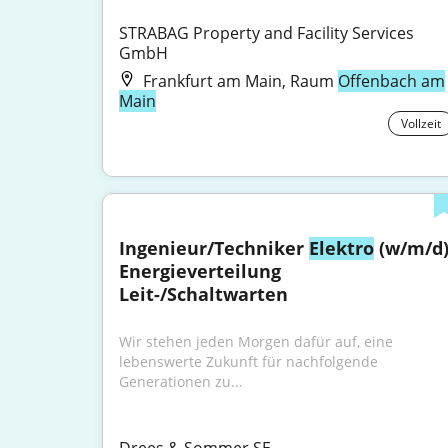
STRABAG Property and Facility Services 
GmbH
Frankfurt am Main, Raum
Offenbach am
Main
Vollzeit
Ingenieur/Techniker 
Elektro
 (w/m/d)
Energieverteilung 
Leit-/Schaltwarten
Wir stehen jeden Morgen dafür auf, eine 
lebenswerte Zukunft für nachfolgende 
Generationen zu...