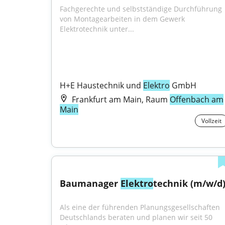
Fachgerechte und selbstständige Durchführung 
von Montagearbeiten in dem Gewerk 
Elektrotechnik unter...
H+E Haustechnik und 
Elektro
 GmbH
Frankfurt am Main, Raum
Offenbach am
Main
Vollzeit
Baumanager 
Elektro
technik (m/w/d
Als eine der führenden Planungsgesellschaften 
Deutschlands beraten und planen wir seit 50 