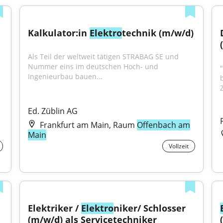
Kalkulator:in 
Elektro
technik (m/w/d)
Als Teil der weltweit tätigen STRABAG SE und 
Nummer eins im deutschen Hoch- und 
"
Ingenieurbau bauen...
Ed. Züblin AG
Frankfurt am Main, Raum
Offenbach am
Main
Vollzeit
Elektriker / 
Elektro
niker/ Schlosser 
(m/w/d) als Servicetechniker