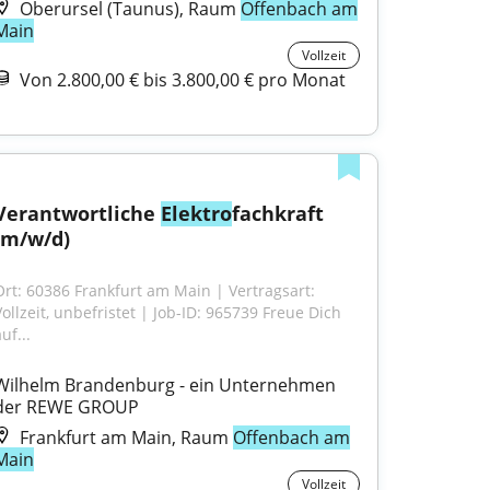
Oberursel (Taunus), Raum
Offenbach am
Main
Vollzeit
Von 2.800,00 € bis 3.800,00 € pro Monat
Verantwortliche 
Elektro
fachkraft 
(m/w/d)
Ort: 60386 Frankfurt am Main | Vertragsart: 
Vollzeit, unbefristet | Job-ID: 965739 Freue Dich 
uf...
Wilhelm Brandenburg - ein Unternehmen 
der REWE GROUP
Frankfurt am Main, Raum
Offenbach am
Main
Vollzeit