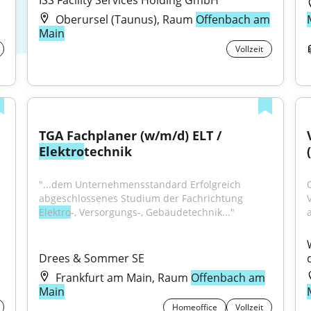
ISS Facility Services Holding GmbH
Oberursel (Taunus), Raum
Offenbach am
Main
Vollzeit
TGA Fachplaner (w/m/d) ELT / 
Elektro
technik
"...dem Unternehmensstandard Erfolgreich 
abgeschlossenes Studium der Fachrichtung 
Elektro
-, Versorgungs-, Gebäudetechnik..."
a
Drees & Sommer SE
Frankfurt am Main, Raum
Offenbach am
Main
Homeoffice
Vollzeit