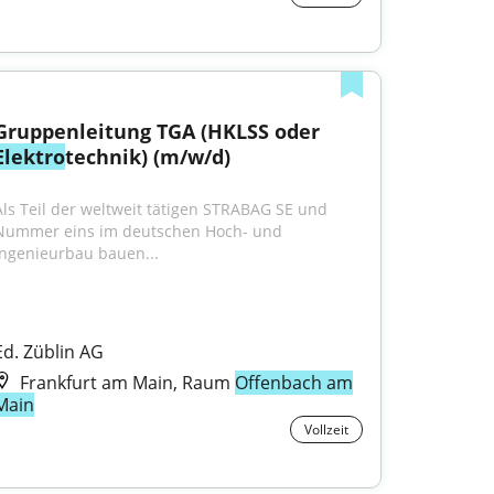
Gruppenleitung TGA (HKLSS oder 
Elektro
technik) (m/w/d)
Als Teil der weltweit tätigen STRABAG SE und 
Nummer eins im deutschen Hoch- und 
Ingenieurbau bauen...
Ed. Züblin AG
Frankfurt am Main, Raum
Offenbach am
Main
Vollzeit