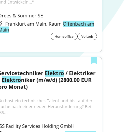
und Entwickeln..."
Drees & Sommer SE
Frankfurt am Main, Raum
Offenbach am
Main
Homeoffice
Vollzeit
Servicetechniker 
Elektro
 / Elektriker 
 
Elektro
niker (m/w/d) (2800.00 EUR 
pro Monat)
Du hast ein technisches Talent und bist auf der 
Suche nach einer neuen Herausforderung? Bei 
SS...
ISS Facility Services Holding GmbH