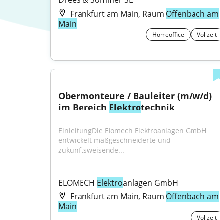
Drees & Sommer SE
Frankfurt am Main, Raum
Offenbach am
Main
Homeoffice
Vollzeit
Obermonteure / Bauleiter (m/w/d) 
im Bereich 
Elektro
technik
EinleitungDie Elomech Elektroanlagen GmbH 
entwickelt maßgeschneiderte und 
zukunftsweisende...
ELOMECH 
Elektro
anlagen GmbH
Frankfurt am Main, Raum
Offenbach am
Main
Vollzeit