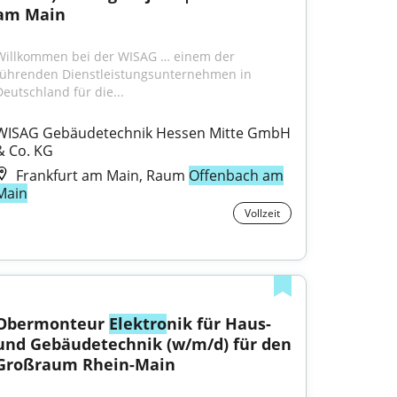
am Main
Willkommen bei der WISAG … einem der 
führenden Dienstleistungsunternehmen in 
Deutschland für die...
WISAG Gebäudetechnik Hessen Mitte GmbH 
& Co. KG
Frankfurt am Main, Raum
Offenbach am
Main
Vollzeit
Obermonteur 
Elektro
nik für Haus- 
und Gebäudetechnik (w/m/d) für den 
Großraum Rhein-Main