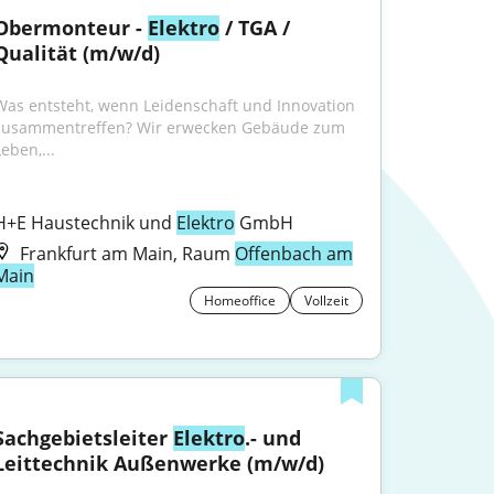
Obermonteur - 
Elektro
 / TGA / 
Qualität (m/w/d)
Was entsteht, wenn Leidenschaft und Innovation 
zusammentreffen? Wir erwecken Gebäude zum 
eben,...
H+E Haustechnik und 
Elektro
 GmbH
Frankfurt am Main, Raum
Offenbach am
Main
Homeoffice
Vollzeit
Sachgebietsleiter 
Elektro
.- und 
Leittechnik Außenwerke (m/w/d)