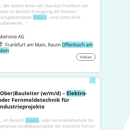
"...Wir bieten Ihnen am Standort Frankfurt am 
Main im Bereich Erzeugung die Position: 
Sachgebietsleiter 
Elektro
.- und Leittechnik 
Außenwerke..."
Mainova AG
Frankfurt am Main, Raum
Offenbach am
Main
Vollzeit
(Ober)Bauleiter (w/m/d) – 
Elektro
- 
oder Fernmeldetechnik für 
Industrieprojekte
...im Bereich 
Elektro
- oder Fernmeldetechnik für 
komplexe (Groß)Bauprojekte der Industrie Führen 