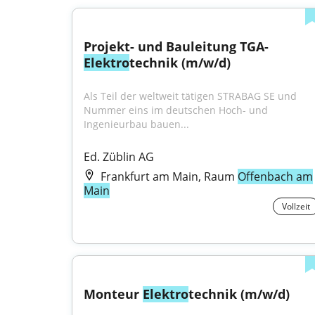
Projekt- und Bauleitung TGA-
Elektro
technik (m/w/d)
Als Teil der weltweit tätigen STRABAG SE und 
Nummer eins im deutschen Hoch- und 
Ingenieurbau bauen...
Ed. Züblin AG
Frankfurt am Main, Raum
Offenbach am
Main
Vollzeit
Monteur 
Elektro
technik (m/w/d)