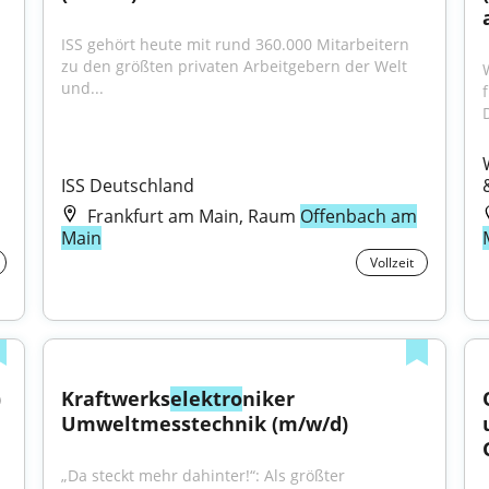
ISS gehört heute mit rund 360.000 Mitarbeitern 
zu den größten privaten Arbeitgebern der Welt 
und...
ISS Deutschland
Frankfurt am Main, Raum
Offenbach am
Main
Vollzeit
)
Kraftwerks
elektro
niker 
Umweltmesstechnik (m/w/d)
„Da steckt mehr dahinter!“: Als größter 