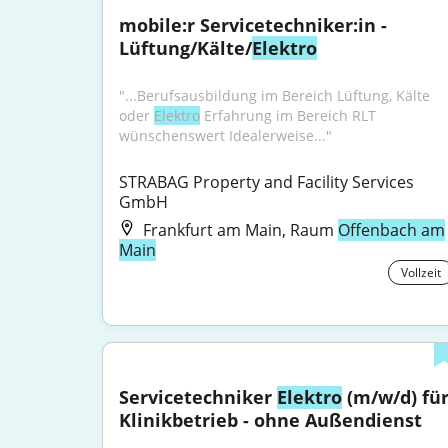
mobile:r Servicetechniker:in - 
Lüftung/Kälte/
Elektro
"...Berufsausbildung im Bereich Lüftung, Kälte 
oder 
Elektro
 Erfahrung im Bereich RLT 
wünschenswert Idealerweise..."
STRABAG Property and Facility Services 
GmbH
Frankfurt am Main, Raum
Offenbach am
Main
Vollzeit
Servicetechniker 
Elektro
 (m/w/d) für
Klinikbetrieb - ohne Außendienst