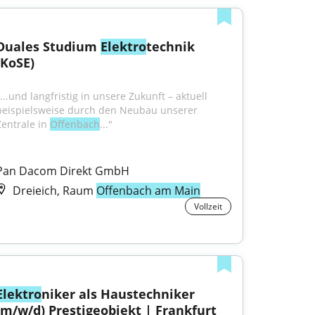
Duales Studium 
Elektro
technik 
(KoSE)
...und langfristig in unsere Zukunft – aktuell 
beispielsweise durch den Neubau unserer 
Zentrale in 
Offenbach
..."
Pan Dacom Direkt GmbH
Dreieich, Raum
Offenbach am Main
Vollzeit
Elektro
niker als Haustechniker 
(m/w/d) Prestigeobjekt | Frankfurt 