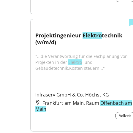
Projektingenieur 
Elektro
technik 
(w/m/d)
"...die Verantwortung für die Fachplanung von 
Projekten in der 
Elektro
‑ und 
Gebäudetechnik.Kosten steuern..."
Infraserv GmbH & Co. Höchst KG
Frankfurt am Main, Raum
Offenbach am
Main
Vollzeit