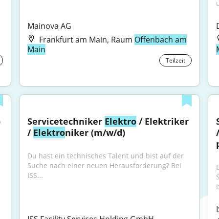
Mainova AG
Frankfurt am Main, Raum
Offenbach am
Main
Teilzeit
 
Servicetechniker 
Elektro
 / Elektriker 
/ 
Elektro
niker (m/w/d)
/
Du hast ein technisches Talent und bist auf der 
Suche nach einer neuen Herausforderung? Bei 
ISS...
I