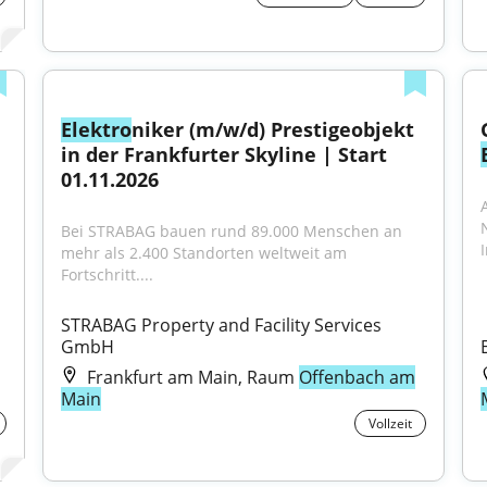
Elektro
niker (m/w/d) Prestigeobjekt 
in der Frankfurter Skyline | Start 
01.11.2026
Bei STRABAG bauen rund 89.000 Menschen an 
mehr als 2.400 Standorten weltweit am 
Fortschritt....
STRABAG Property and Facility Services 
GmbH
Frankfurt am Main, Raum
Offenbach am
Main
Vollzeit