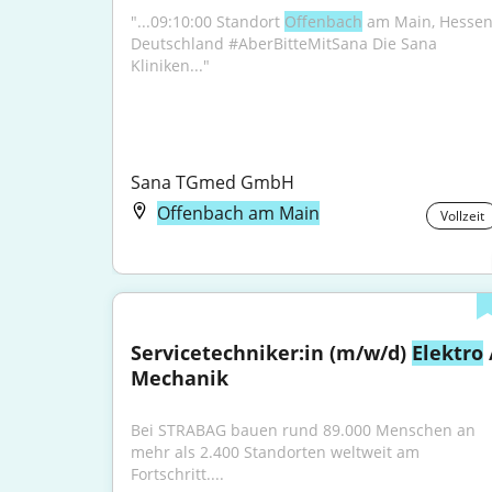
"...09:10:00 Standort 
Offenbach
 am Main, Hessen,
Deutschland #AberBitteMitSana Die Sana 
Kliniken..."
Sana TGmed GmbH
Offenbach am Main
Vollzeit
Servicetechniker:in (m/w/d) 
Elektro
 /
Mechanik
Bei STRABAG bauen rund 89.000 Menschen an 
mehr als 2.400 Standorten weltweit am 
Fortschritt....