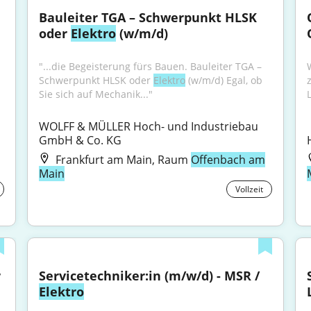
Bauleiter TGA – Schwerpunkt HLSK 
oder 
Elektro
 (w/m/d)
"...die Begeisterung fürs Bauen. Bauleiter TGA – 
Schwerpunkt HLSK oder 
Elektro
 (w/m/d) Egal, ob 
Sie sich auf Mechanik..."
L
WOLFF & MÜLLER Hoch- und Industriebau 
GmbH & Co. KG
Frankfurt am Main, Raum
Offenbach am
Main
Vollzeit
 
Servicetechniker:in (m/w/d) - MSR / 
Elektro