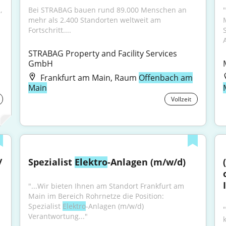
 
Bei STRABAG bauen rund 89.000 Menschen an 
mehr als 2.400 Standorten weltweit am 
Fortschritt....
STRABAG Property and Facility Services 
GmbH
Frankfurt am Main, Raum
Offenbach am
Main
Vollzeit
 
Spezialist 
Elektro
-Anlagen (m/w/d)
"...Wir bieten Ihnen am Standort Frankfurt am 
Main im Bereich Rohrnetze die Position: 
Spezialist 
Elektro
-Anlagen (m/w/d) 
"
Verantwortung..."