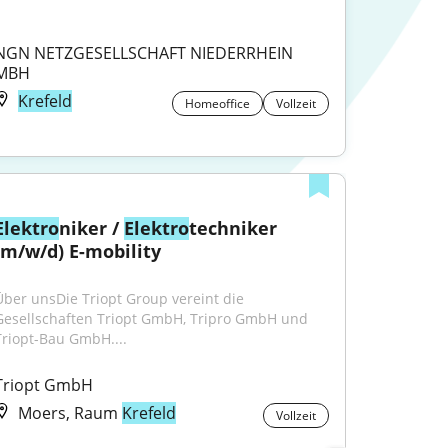
NGN NETZGESELLSCHAFT NIEDERRHEIN 
MBH
Krefeld
Homeoffice
Vollzeit
Elektro
niker / 
Elektro
techniker 
(m/w/d) E-mobility
Über unsDie Triopt Group vereint die 
Gesellschaften Triopt GmbH, Tripro GmbH und 
Triopt-Bau GmbH....
Triopt GmbH
Moers, Raum
Krefeld
Vollzeit