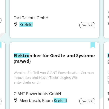
Fact Talents GmbH
Krefeld
Vollzeit
Elektro
niker für Geräte und Systeme 
(m/w/d)
Werden Sie Teil von GIANT Powerboats – German 
Innovation and Naval Technologies Wir 
entwickeln und...
GIANT Powerboats GmbH
Meerbusch, Raum
Krefeld
Vollzeit