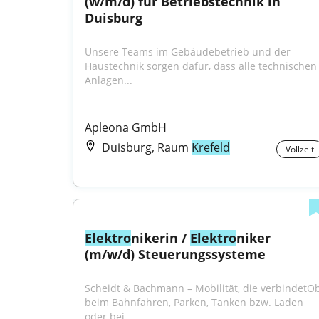
(w/m/d) für Betriebstechnik in 
Duisburg
Unsere Teams im Gebäudebetrieb und der 
Haustechnik sorgen dafür, dass alle technischen 
Anlagen...
Apleona GmbH
Duisburg, Raum
Krefeld
Vollzeit
Elektro
nikerin / 
Elektro
niker 
(m/w/d) Steuerungssysteme
Scheidt & Bachmann – Mobilität, die verbindetOb
beim Bahnfahren, Parken, Tanken bzw. Laden 
oder bei...