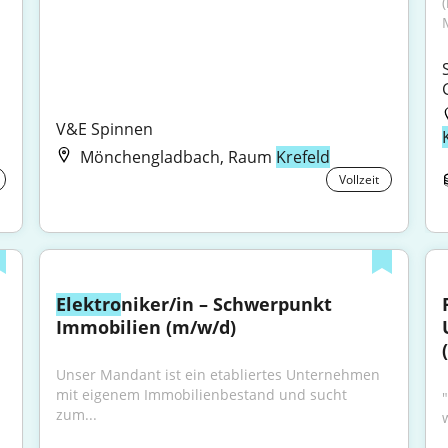
V&E Spinnen
Mönchengladbach, Raum
Krefeld
Vollzeit
Elektro
niker/in – Schwerpunkt 
Immobilien (m/w/d)
Unser Mandant ist ein etabliertes Unternehmen 
mit eigenem Immobilienbestand und sucht 
zum...