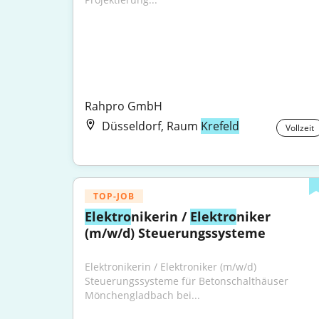
Rahpro GmbH
Düsseldorf, Raum
Krefeld
Vollzeit
TOP-JOB
Elektro
nikerin / 
Elektro
niker 
(m/w/d) Steuerungssysteme
Elektronikerin / Elektroniker (m/w/d) 
Steuerungssysteme für Betonschalthäuser 
Mönchengladbach bei...