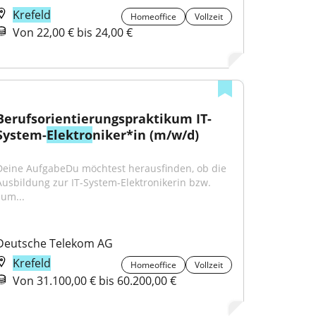
Krefeld
Homeoffice
Vollzeit
Von 22,00 € bis 24,00 €
Berufsorientierungspraktikum IT-
System-
Elektro
niker*in (m/w/d)
Deine AufgabeDu möchtest herausfinden, ob die 
Ausbildung zur IT-System-Elektronikerin bzw. 
zum...
Deutsche Telekom AG
Krefeld
Homeoffice
Vollzeit
Von 31.100,00 € bis 60.200,00 €