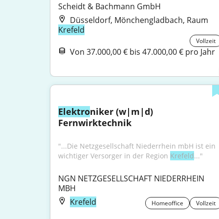
Scheidt & Bachmann GmbH
Düsseldorf, Mönchengladbach, Raum
Krefeld
Vollzeit
Von 37.000,00 € bis 47.000,00 € pro Jahr
Elektro
niker (w|m|d) 
Fernwirktechnik
"...Die Netzgesellschaft Niederrhein mbH ist ein 
wichtiger Versorger in der Region 
Krefeld
..."
NGN NETZGESELLSCHAFT NIEDERRHEIN 
MBH
Krefeld
Homeoffice
Vollzeit