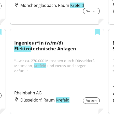
Mönchengladbach, Raum
Krefeld
Vollzeit
Ingenieur*in (w/m/d) 
Elektro
technische Anlagen
"...wir ca. 270.000 Menschen durch Düsseldorf, 
Mettmann, 
Krefeld
 und Neuss und sorgen 
dafür..."
Rheinbahn AG
Düsseldorf, Raum
Krefeld
Vollzeit