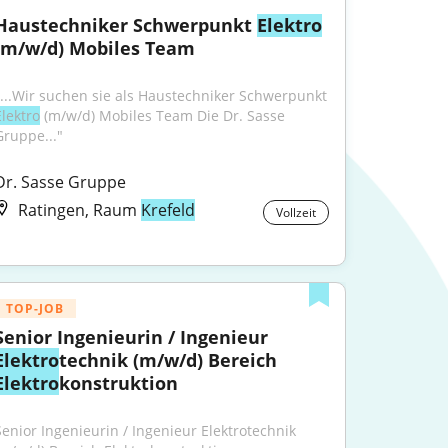
Haustechniker Schwerpunkt 
Elektro
(m/w/d) Mobiles Team
"...Wir suchen sie als Haustechniker Schwerpunkt 
Elektro
 (m/w/d) Mobiles Team Die Dr. Sasse 
Gruppe..."
Dr. Sasse Gruppe
Ratingen, Raum
Krefeld
Vollzeit
TOP-JOB
Senior Ingenieurin / Ingenieur 
Elektro
technik (m/w/d) Bereich 
Elektro
konstruktion
Senior Ingenieurin / Ingenieur Elektrotechnik 