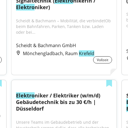
Signaltechnik (
Elektro
nikerin / 
Elektro
niker)
Scheidt & Bachmann – Mobilität, die verbindetOb 
o
beim Bahnfahren, Parken, Tanken bzw. Laden 
oder bei...
Scheidt & Bachmann GmbH
Mönchengladbach, Raum
Krefeld
Vollzeit
Elektro
niker / Elektriker (w/m/d) 
Gebäudetechnik bis zu 30 €/h | 
Düsseldorf
 
Unsere Teams im Gebäudebetrieb und der 
Haustechnik sorgen dafür, dass alle technischen 