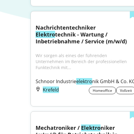
Nachrichtentechniker 
Elektro
technik - Wartung / 
Inbetriebnahme / Service (m/w/d)
Wir sorgen als eines der führenden 
Unternehmen im Bereich der professionellen 
Funktechnik mit...
Schnoor Industrie
elektro
nik GmbH & Co. K
Krefeld
Homeoffice
Vollzeit
Mechatroniker / 
Elektro
niker 