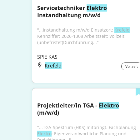
Servicetechniker 
Elektro
 | 
Instandhaltung m/w/d
"...Instandhaltung m/w/d Einsatzort: 
Krefeld
Kennziffer: 2026-1308 Arbeitszeit: Vollzeit 
(unbefristet)Durchführung..."
SPIE KAS
Krefeld
Vollzeit
Projektleiter/in TGA - 
Elektro
(m/w/d)
"...TGA-Spektrum (HKS) mitbringt. Fachplanung 
Elektro
: Eigenverantwortliche Planung und 
Projektierung..."