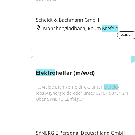
Scheidt & Bachmann GmbH
Mönchengladbach, Raum
Krefeld
Vollzeit
Elektro
helfer (m/w/d)
"...Melde Dich gerne direkt unter 
krefeld
-
jobs@synergie.de oder unter 02151 98791 21!
Über SYNERGIEErfolg..."
SYNERGIE Personal Deutschland GmbH