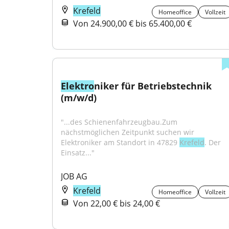
Krefeld
Homeoffice
Vollzeit
Von 24.900,00 € bis 65.400,00 €
Elektro
niker für Betriebstechnik 
(m/w/d)
"...des Schienenfahrzeugbau.Zum 
nächstmöglichen Zeitpunkt suchen wir 
Elektroniker am Standort in 47829 
Krefeld
. Der 
Einsatz..."
JOB AG
Krefeld
Homeoffice
Vollzeit
Von 22,00 € bis 24,00 €