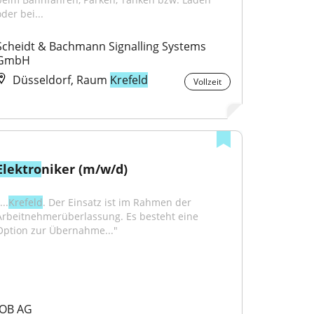
der bei...
Scheidt & Bachmann Signalling Systems 
GmbH
Düsseldorf, Raum
Krefeld
Vollzeit
Elektro
niker (m/w/d)
...
Krefeld
. Der Einsatz ist im Rahmen der 
Arbeitnehmerüberlassung. Es besteht eine 
Option zur Übernahme..."
JOB AG