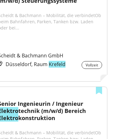
(m/w/d) Steuerungssysteme
Scheidt & Bachmann – Mobilität, die verbindetOb 
beim Bahnfahren, Parken, Tanken bzw. Laden 
der bei...
Scheidt & Bachmann GmbH
Düsseldorf, Raum
Krefeld
Vollzeit
Senior Ingenieurin / Ingenieur 
Elektro
technik (m/w/d) Bereich 
Elektro
konstruktion
Scheidt & Bachmann – Mobilität, die verbindetOb 
beim Bahnfahren, Parken, Tanken bzw. Laden 