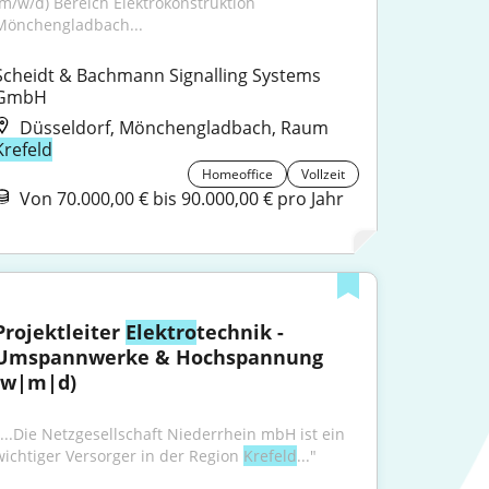
(m/w/d) Bereich Elektrokonstruktion 
Mönchengladbach...
Scheidt & Bachmann Signalling Systems 
GmbH
Düsseldorf, Mönchengladbach, Raum
Krefeld
Homeoffice
Vollzeit
Von 70.000,00 € bis 90.000,00 € pro Jahr
Projektleiter 
Elektro
technik - 
Umspannwerke & Hochspannung 
(w|m|d)
"...Die Netzgesellschaft Niederrhein mbH ist ein 
wichtiger Versorger in der Region 
Krefeld
..."