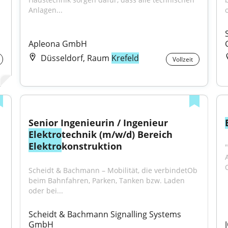
Anlagen...
o
Apleona GmbH
Düsseldorf, Raum
Krefeld
Vollzeit
Senior Ingenieurin / Ingenieur 
Elektro
technik (m/w/d) Bereich 
Elektro
konstruktion
"
Scheidt & Bachmann – Mobilität, die verbindetOb 
beim Bahnfahren, Parken, Tanken bzw. Laden 
oder bei...
Scheidt & Bachmann Signalling Systems 
GmbH