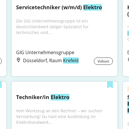
Servicetechniker (w/m/d) 
Elektro
Die GIG Unternehmensgruppe ist ein 
deutschlandweit tätiger Spezialist für 
technisches und...
GIG Unternehmensgruppe
Düsseldorf, Raum
Krefeld
Vollzeit
Techniker/in 
Elektro
Vom Werkzeug an den Rechner – wir suchen 
Verstärkung! Du hast eine Ausbildung im 
Elektrohandwerk...