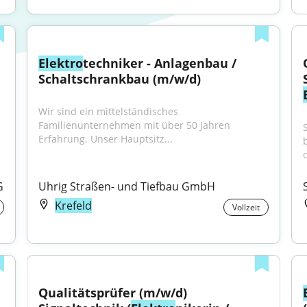
Elektro
techniker - Anlagenbau / 
Schaltschrankbau (m/w/d)
Wir sind ein mittelständisches 
Familienunternehmen mit über 50 Jahren 
Erfahrung. Unser Hauptsitz...
o
G
Uhrig Straßen- und Tiefbau GmbH
Krefeld
Vollzeit
Qualitätsprüfer (m/w/d) 