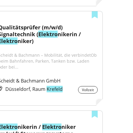
Qualitätsprüfer (m/w/d) 
Signaltechnik (
Elektro
nikerin / 
Elektro
niker)
Scheidt & Bachmann – Mobilität, die verbindetOb 
beim Bahnfahren, Parken, Tanken bzw. Laden 
der bei...
Scheidt & Bachmann GmbH
Düsseldorf, Raum
Krefeld
Vollzeit
Elektro
nikerin / 
Elektro
niker 