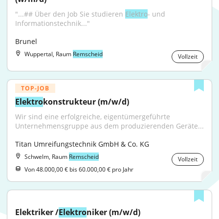
"...## Über den Job Sie studieren 
Elektro
- und 
Informationstechnik..."
Brunel
Wuppertal, Raum
Remscheid
Vollzeit
TOP-JOB
Elektro
konstrukteur (m/w/d)
Wir sind eine erfolgreiche, eigentümer­geführte 
Unternehmensgruppe aus dem produzierenden Geräte...
Titan Umreifungstechnik GmbH & Co. KG
Schwelm, Raum
Remscheid
Vollzeit
Von 48.000,00 € bis 60.000,00 € pro Jahr
Elektriker /
Elektro
niker (m/w/d)