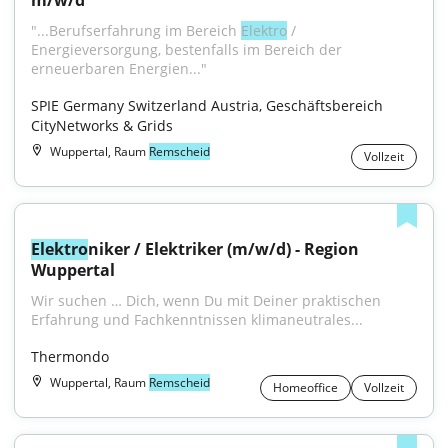
m/w/d
"...Berufserfahrung im Bereich 
Elektro
 / 
Energieversorgung, bestenfalls im Bereich der 
erneuerbaren Energien..."
SPIE Germany Switzerland Austria, Geschäftsbereich 
CityNetworks & Grids
Wuppertal, Raum
Remscheid
Vollzeit
Elektro
niker / Elektriker (m/w/d) - Region 
Wuppertal
Wir suchen … Dich, wenn Du mit Deiner praktischen 
Erfahrung und Fachkenntnissen klimaneutrales...
Thermondo
Wuppertal, Raum
Remscheid
Homeoffice
Vollzeit