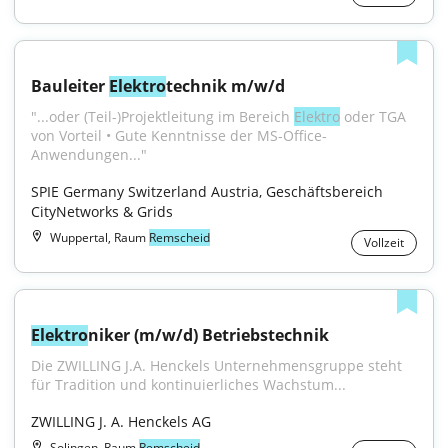
Bauleiter 
Elektro
technik m/w/d
"...oder (Teil-)Projektleitung im Bereich 
Elektro
 oder TGA 
von Vorteil • Gute Kenntnisse der MS-Office-
Anwendungen..."
SPIE Germany Switzerland Austria, Geschäftsbereich 
CityNetworks & Grids
Wuppertal, Raum
Remscheid
Vollzeit
Elektro
niker (m/w/d) Betriebstechnik
Die ZWILLING J.A. Henckels Unternehmensgruppe steht 
für Tradition und kontinuierliches Wachstum...
ZWILLING J. A. Henckels AG
Solingen, Raum
Remscheid