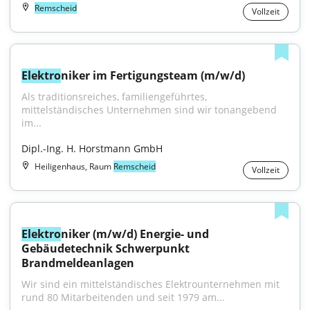
Remscheid
Vollzeit
Elektro
niker im Fertigungsteam (m/w/d)
Als traditionsreiches, familiengeführtes, 
mittelständisches Unternehmen sind wir tonangebend 
im...
Dipl.-Ing. H. Horstmann GmbH
Heiligenhaus, Raum
Remscheid
Vollzeit
Elektro
niker (m/w/d) Energie- und 
Gebäudetechnik Schwerpunkt 
Brandmeldeanlagen
Wir sind ein mittelständisches Elektrounternehmen mit 
rund 80 Mitarbeitenden und seit 1979 am...