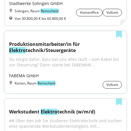
Stadtwerke Solingen GmbH
Solingen, Raum
Remscheid
Homeoffice
Vollzeit
Von 30.800,00 € bis 60.800,00 €
Produktionsmitarbeiter/in für 
Elektro
technik/Steuergeräte
Du sorgst dafür, dass bei uns alles läuft – vom Kabel bis 
zur Steuerung? Dann starte bei FABEMA®...
FABEMA GmbH
Kürten, Raum
Remscheid
Vollzeit
Werkstudent 
Elektro
technik (w/m/d)
## Über den Job Sie studieren Elektrotechnik und suchen 
eine spannende Werkstudententätigkeit, mit...