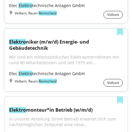
Etec 
Elektro
technische Anlagen GmbH
Velbert, Raum
Remscheid
Vollzeit
Elektro
niker (m/w/d) Energie- und 
Gebäudetechnik
Wir sind ein mittelständisches Elektrounternehmen mit 
rund 80 Mitarbeitenden und seit 1979 am...
Etec 
Elektro
technische Anlagen GmbH
Velbert, Raum
Remscheid
Vollzeit
Elektro
monteur*in Betrieb (w/m/d)
In unserer Abteilung Strom Betrieb erwartet dich zum 
nächstmöglichen Zeitpunkt eine neue...