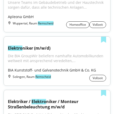
Unsere Teams im Gebäudebetrieb und der Haustechnik 
sorgen dafür, dass alle technischen Anlagen...
Apleona GmbH
Wuppertal, Raum
Remscheid
Homeoffice
Vollzeit
Elektro
niker (m/w/d)
Die BIA GroupWir beliefern namhafte Automobilkunden 
weltweit mit ansprechend veredelten,...
BIA Kunststoff- und Galvanotechnik GmbH & Co. KG
Solingen, Raum
Remscheid
Vollzeit
Elektriker / 
Elektro
niker / Monteur 
Straßenbeleuchtung m/w/d