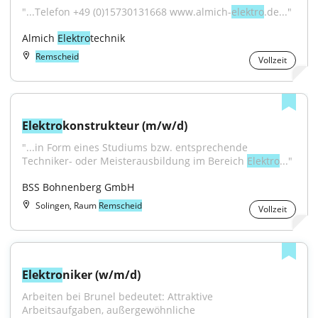
"...Telefon +49 (0)15730131668 www.almich-
elektro
.de..."
Almich 
Elektro
technik
Remscheid
Vollzeit
Elektro
konstrukteur (m/w/d)
"...in Form eines Studiums bzw. entsprechende 
Techniker- oder Meisterausbildung im Bereich 
Elektro
..."
BSS Bohnenberg GmbH
Solingen, Raum
Remscheid
Vollzeit
Elektro
niker (w/m/d)
Arbeiten bei Brunel bedeutet: Attraktive 
Arbeitsaufgaben, außergewöhnliche 