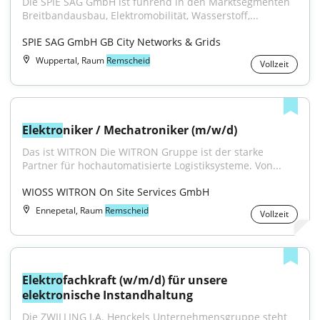
Die SPIE SAG GmbH ist führend in den Marktsegmenten 
Breitbandausbau, Elektromobilität, Wasserstoff,...
SPIE SAG GmbH GB City Networks & Grids
Wuppertal, Raum
Remscheid
Vollzeit
Elektro
niker / Mechatroniker (m/w/d)
Das ist WITRON Die WITRON Gruppe ist der starke 
Partner für hochautomatisierte Logistiksysteme. Von...
WIOSS WITRON On Site Services GmbH
Ennepetal, Raum
Remscheid
Vollzeit
Elektro
fachkraft (w/m/d) für unsere 
elektro
nische Instandhaltung
Die ZWILLING J.A. Henckels Unternehmensgruppe steht 