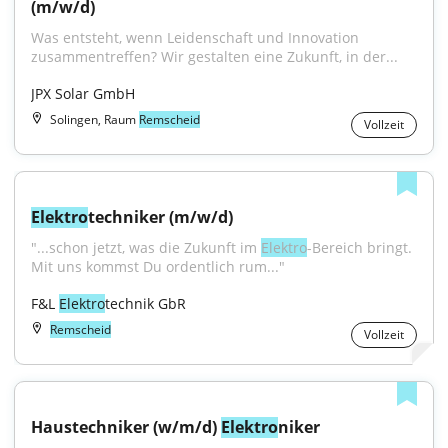
(m/w/d)
Was entsteht, wenn Leidenschaft und Innovation 
zusammentreffen? Wir gestalten eine Zukunft, in der...
JPX Solar GmbH
Solingen, Raum
Remscheid
Vollzeit
Elektro
techniker (m/w/d)
"...schon jetzt, was die Zukunft im 
Elektro
-Bereich bringt. 
Mit uns kommst Du ordentlich rum..."
F&L 
Elektro
technik GbR
Remscheid
Vollzeit
Haustechniker (w/m/d) 
Elektro
niker