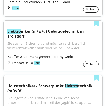
Häfelein und Windeck Aufzugbau GmbH
Bonn
Vollzeit
Elektro
niker (m/w/d) Gebäudetechnik in 
Troisdorf
Sie suchen Sicherheit und möchten sich beruflich 
weiterentwickeln?Dann sind Sie bei uns – der...
Käuffer & Co. Management Holding GmbH
Troisdorf, Raum
Bonn
Vollzeit
Haustechniker - Schwerpunkt 
Elektro
technik 
(m/w/d)
Die Jagdfeld Real Estate ist als eine von sechs 
Unternehmensbereichen Teil der Jagdfeld Gruppe....