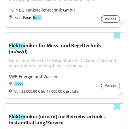
TOPTEQ Tankstellentechnik GmbH
Köln, Raum
Bonn
Vollzeit
Elektro
niker für Mess- und Regeltechnik 
(m/w/d)
Faires und attraktives Gesamtpaket: Du kannst Dich auf 
einen unbefristeten Arbeitsvertrag nach...
SWB Energie und Wasser
Bonn
Vollzeit
Von 33.000,00 € bis 47.000,00 € pro Jahr
Elektro
niker (m/w/d) für Betriebstechnik – 
Instandhaltung/Service