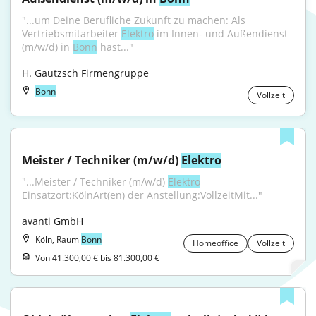
"...um Deine Berufliche Zukunft zu machen: Als 
Vertriebsmitarbeiter 
Elektro
 im Innen- und Außendienst 
(m/w/d) in 
Bonn
 hast..."
H. Gautzsch Firmengruppe
Bonn
Vollzeit
Meister / Techniker (m/w/d) 
Elektro
"...Meister / Techniker (m/w/d) 
Elektro
Einsatzort:KölnArt(en) der Anstellung:VollzeitMit..."
avanti GmbH
Köln, Raum
Bonn
Homeoffice
Vollzeit
Von 41.300,00 € bis 81.300,00 €