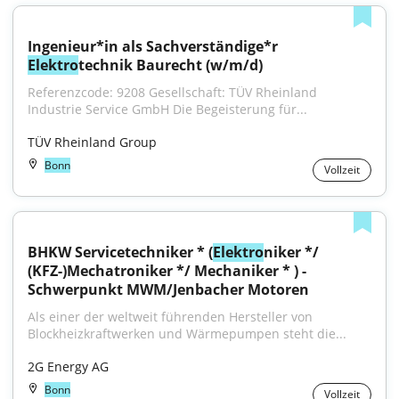
Ingenieur*in als Sachverständige*r 
Elektro
technik Baurecht (w/m/d)
Referenzcode: 9208 Gesellschaft: TÜV Rheinland 
Industrie Service GmbH Die Begeisterung für...
TÜV Rheinland Group
Bonn
Vollzeit
BHKW Servicetechniker * (
Elektro
niker */ 
(KFZ-)Mechatroniker */ Mechaniker * ) - 
Schwerpunkt MWM/Jenbacher Motoren
Als einer der weltweit führenden Hersteller von 
Blockheizkraftwerken und Wärmepumpen steht die...
2G Energy AG
Bonn
Vollzeit