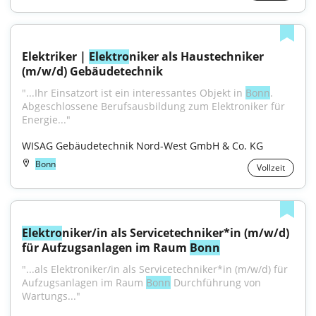
Elektriker | 
Elektro
niker als Haustechniker 
(m/w/d) Gebäudetechnik
"...Ihr Einsatzort ist ein interessantes Objekt in 
Bonn
. 
Abgeschlossene Berufsausbildung zum Elektroniker für 
Energie..."
WISAG Gebäudetechnik Nord-West GmbH & Co. KG
Bonn
Vollzeit
Elektro
niker/in als Servicetechniker*in (m/w/d) 
für Aufzugsanlagen im Raum 
Bonn
"...als Elektroniker/in als Servicetechniker*in (m/w/d) für 
Aufzugsanlagen im Raum 
Bonn
 Durchführung von 
Wartungs..."