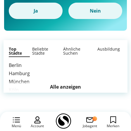
Ja
Nein
Top
Beliebte
Ähnliche
Ausbildung
Städte
Städte
Suchen
Berlin
Hamburg
München
Alle anzeigen
Köln
Frankfurt am Main
Stuttgart
Düsseldorf
Leipzig
Menü
Account
Jobagent
Merken
Dortmund