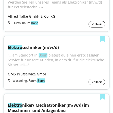
Werden Sie Teil unseres Teams als Elektroniker (m/w/d) 
für Betriebstechnik –...
Alfred Talke GmbH & Co. KG
Hürth, Raum
Bonn
Vollzeit
Elektro
techniker (m/w/d)
"...am Standort in 
Bonn
 bietest du einen erstklassigen 
Service für unsere Kunden, in dem du für die elektrische 
Sicherheit..."
OMS Prüfservice GmbH
Wesseling, Raum
Bonn
Vollzeit
Elektro
niker/ Mechatroniker (m/w/d) im 
Maschinen- und Anlagenbau