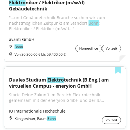
Elektro
niker / Elektriker (m/w/d) 
Gebäudetechnik
"...und Gebäudetechnik-Branche suchen wir zum 
nächstmöglichen Zeitpunkt am Standort 
Bonn
: 
Elektroniker / Elektriker (m/w/d..."
avanti GmbH
Bonn
Homeoffice
Vollzeit
Von 30.300,00 € bis 59.400,00 €
Duales Studium 
Elektro
technik (B.Eng.) am 
virtuellen Campus - eneryion GmbH
Starte Deine Zukunft im Bereich Elektrotechnik 
gemeinsam mit der eneryion GmbH und der IU...
IU Internationale Hochschule
Königswinter, Raum
Bonn
Vollzeit