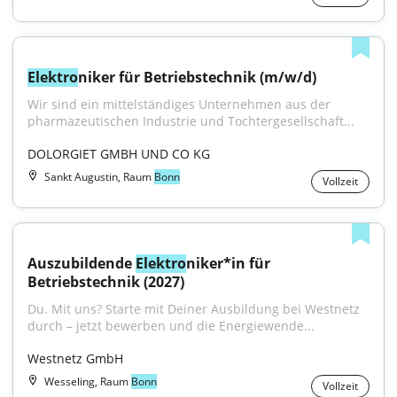
Elektro
niker für Betriebstechnik (m/w/d)
Wir sind ein mittelständiges Unternehmen aus der 
pharmazeutischen Industrie und Tochtergesellschaft...
DOLORGIET GMBH UND CO KG
Sankt Augustin, Raum
Bonn
Vollzeit
Auszubildende 
Elektro
niker*in für 
Betriebstechnik (2027)
Du. Mit uns? Starte mit Deiner Ausbildung bei Westnetz 
durch – jetzt bewerben und die Energiewende...
Westnetz GmbH
Wesseling, Raum
Bonn
Vollzeit