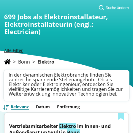
Suche ändern
699
Jobs als Elektroinstallateur,
Elektroinstallateurin (engl.:
Electrician)
Alle Filter
>
Bonn
>
Elektro
In der dynamischen Elektrobranche finden Sie
zahlreiche spannende Stellenangebote. Ob als
Elektriker oder Elektroingenieur, entdecken Sie
vielfältige Karrieremöglichkeiten und tragen Sie zur
Weiterentwicklung innovativer Technologien bei.
Relevanz
Datum
Entfernung
Vertriebsmitarbeiter 
Elektro
 im Innen- und 
Außendienst (m/w/d) in 
Bonn