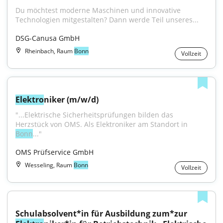
Du möchtest moderne Maschinen und innovative 
Technologien mitgestalten? Dann werde Teil unseres...
DSG-Canusa GmbH
Rheinbach, Raum
Bonn
Vollzeit
Elektro
niker (m/w/d)
"...Elektrische Sicherheitsprüfungen bilden das 
Herzstück von OMS. Als Elektroniker am Standort in 
Bonn
..."
OMS Prüfservice GmbH
Wesseling, Raum
Bonn
Vollzeit
Schulabsolvent*in für Ausbildung zum*zur 