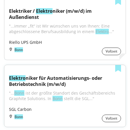
Elektriker / 
Elektro
niker (m/w/d) im 
Außendienst
"...immer „fit“ ist Wir wünschen uns von Ihnen: Eine 
abgeschlossene Berufsausbildung in einem 
Elektro
..."
Riello UPS GmbH
Bonn
Vollzeit
Elektro
niker für Automatisierungs- oder 
Betriebstechnik (m/w/d)
"...
Bonn
 ist der größte Standort des Geschäftsbereichs 
Graphite Solutions. In 
Bonn
 stellt die SGL..."
SGL Carbon
Bonn
Vollzeit