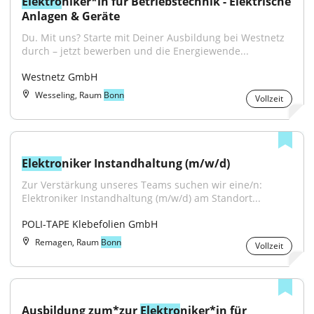
Elektro
niker*in für Betriebstechnik - Elektrische 
Anlagen & Geräte
Du. Mit uns? Starte mit Deiner Ausbildung bei Westnetz 
durch – jetzt bewerben und die Energiewende...
Westnetz GmbH
Wesseling, Raum
Bonn
Vollzeit
Elektro
niker Instandhaltung (m/w/d)
Zur Verstärkung unseres Teams suchen wir eine/n: 
Elektroniker Instandhaltung (m/w/d) am Standort...
POLI-TAPE Klebefolien GmbH
Remagen, Raum
Bonn
Vollzeit
Ausbildung zum*zur 
Elektro
niker*in für 