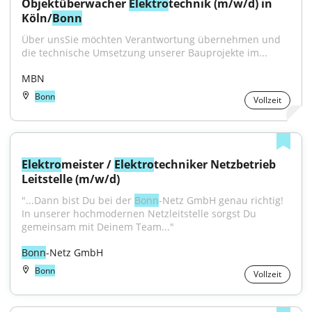
Objektüberwacher 
Elektro
technik (m/w/d) in 
Köln/
Bonn
Über unsSie möchten Verantwortung übernehmen und 
die technische Umsetzung unserer Bauprojekte im...
MBN
Bonn
Vollzeit
Elektro
meister / 
Elektro
techniker Netzbetrieb 
Leitstelle (m/w/d)
"...Dann bist Du bei der 
Bonn
-Netz GmbH genau richtig! 
In unserer hochmodernen Netzleitstelle sorgst Du 
gemeinsam mit Deinem Team..."
Bonn
-Netz GmbH
Bonn
Vollzeit