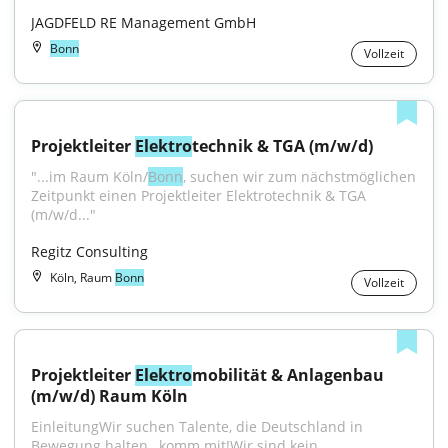
JAGDFELD RE Management GmbH
Bonn
Vollzeit
Projektleiter 
Elektro
technik & TGA (m/w/d)
"...im Raum Köln/
Bonn
, suchen wir zum nächstmöglichen 
Zeitpunkt einen Projektleiter Elektrotechnik & TGA 
(m/w/d..."
Regitz Consulting
Köln, Raum
Bonn
Vollzeit
Projektleiter 
Elektro
mobilität & Anlagenbau 
(m/w/d) Raum Köln
EinleitungWir suchen Talente, die Deutschland in 
Bewegung halten…komm mit!Wir sind kein...